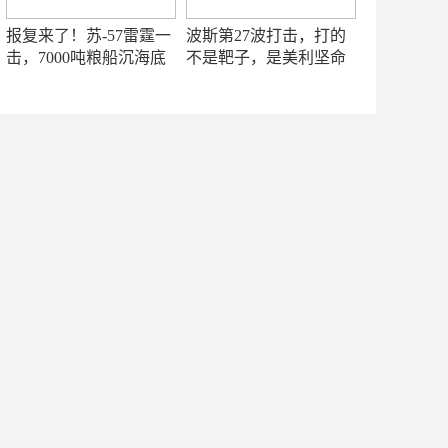
报复来了！苏-57雷霆一
波斯第27波打击，打的
击，7000吨粮船沉海底
不是靶子，是美利坚命
门