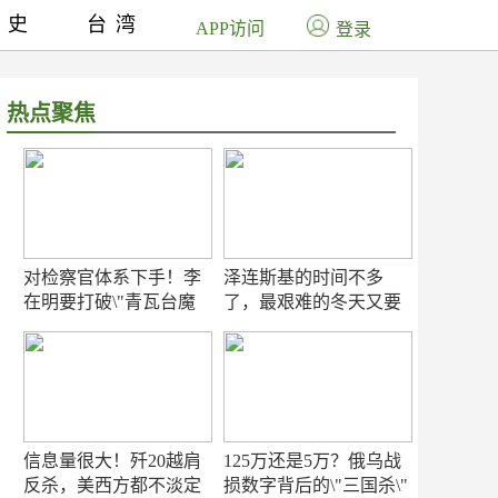
历史
台湾
APP访问
登录
热点聚焦
对检察官体系下手！李
泽连斯基的时间不多
在明要打破\"青瓦台魔
了，最艰难的冬天又要
咒\"
来了
信息量很大！歼20越肩
125万还是5万？俄乌战
反杀，美西方都不淡定
损数字背后的\"三国杀\"