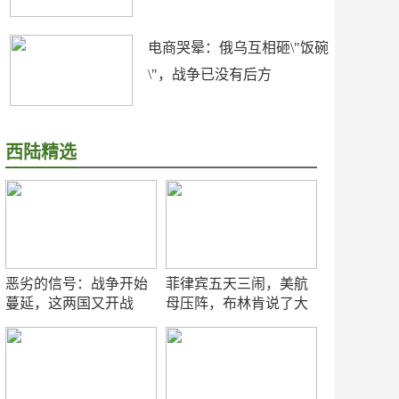
电商哭晕：俄乌互相砸\"饭碗
\"，战争已没有后方
西陆精选
恶劣的信号：战争开始
菲律宾五天三闹，美航
蔓延，这两国又开战
母压阵，布林肯说了大
了！
实话