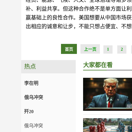
经贸、能源、气候、人文、全球治理等诸多领
补、利益共享。但这种合作绝不是单方面让利
赢基础上的良性合作。美国想要从中国市场获
出相应的诚意和让步，不能只想占便宜、不想
首页
上一页
1
2
大家都在看
热点
李在明
俄乌冲突
歼20
俄乌冲突