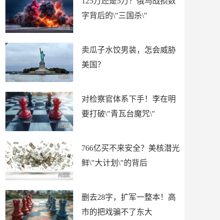
125万还是5万？俄乌战损数
字背后的\"三国杀\"
卖瓜子水饺男装，怎会威胁
美国？
对检察官体系下手！李在明
要打破\"青瓦台魔咒\"
766亿买不来安全？美核潜光
鲜\"大计划\"的背后
删去28字，扩军一整本！高
市的把戏骗不了东大