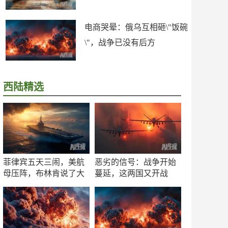
电商哭晕：俄乌互相砸\"饭碗
\"，战争已没有后方
西陆精选
菲律宾五天三闹，美航
恶劣的信号：战争开始
母压阵，布林肯说了大
蔓延，这两国又开战
实话
了！