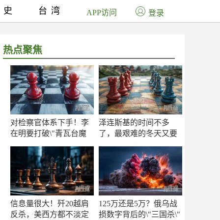
历史
台湾
APP访问
登录
热点聚焦
对检察官体系下手！李
泽连斯基的时间不多
在明要打破\"青瓦台魔
了，最艰难的冬天又要
咒\"
来了
信息量很大！歼20越肩
125万还是5万？俄乌战
反杀，美西方都不淡定
损数字背后的\"三国杀\"