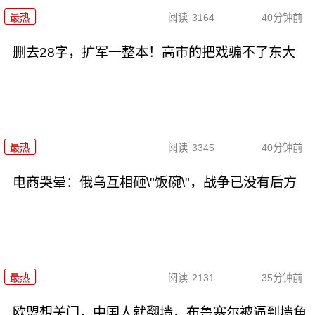
最热
阅读
3164
40分钟前
删去28字，扩军一整本！高市的把戏骗不了东大
最热
阅读
3345
40分钟前
电商哭晕：俄乌互相砸\"饭碗\"，战争已没有后方
最热
阅读
2131
35分钟前
欧盟想关门，中国人就翻墙，布鲁塞尔被逼到墙角