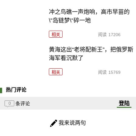
冲之鸟礁一声炮响，高市早苗的
\"岛链梦\"碎一地
相关
阅读
17206
黄海这出“老将配新王”，把俄罗斯
海军看沉默了
相关
阅读
15769
热门评论
登陆
0
条评论
我来说两句