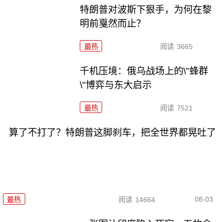
特朗普对波斯下狠手，为何在黎
明前戛然而止？
最热
阅读
3665
千机压境：俄乌战场上的\"蜂群
\"博弈与东大启示
最热
阅读
7521
算了不打了？特朗普这脚刹车，把全世界都晃吐了
08-03
最热
阅读
14664