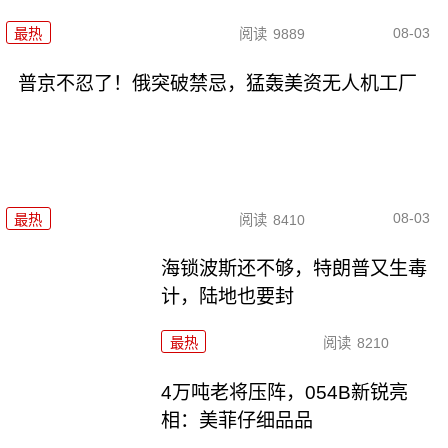
08-03
最热
阅读
9889
普京不忍了！俄突破禁忌，猛轰美资无人机工厂
08-03
最热
阅读
8410
海锁波斯还不够，特朗普又生毒
计，陆地也要封
最热
阅读
8210
4万吨老将压阵，054B新锐亮
相：美菲仔细品品