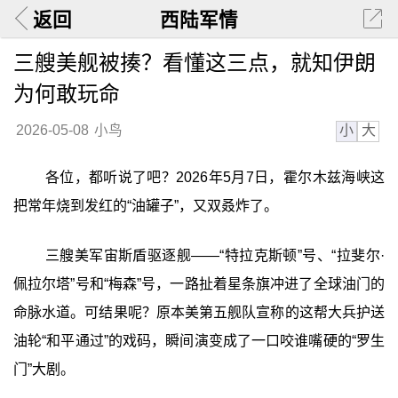
返回
西陆军情
三艘美舰被揍？看懂这三点，就知伊朗
为何敢玩命
小
大
2026-05-08
小鸟
各位，都听说了吧？2026年5月7日，霍尔木兹海峡这
把常年烧到发红的“油罐子”，又双叒炸了。
三艘美军宙斯盾驱逐舰——“特拉克斯顿”号、“拉斐尔·
佩拉尔塔”号和“梅森”号，一路扯着星条旗冲进了全球油门的
命脉水道。可结果呢？原本美第五舰队宣称的这帮大兵护送
油轮“和平通过”的戏码，瞬间演变成了一口咬谁嘴硬的“罗生
门”大剧。