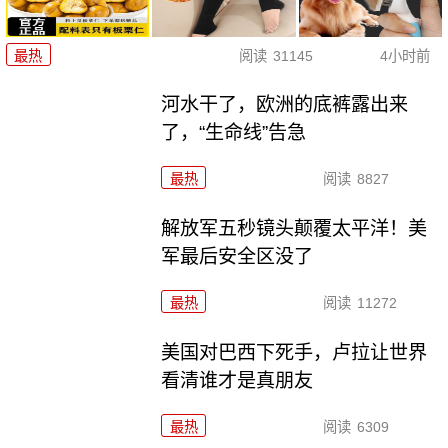
最热
阅读
31145
4小时前
河水干了，欧洲的底裤露出来
了，“生命线”告急
最热
阅读
8827
解放军五秒镜头颠覆太平洋！美
军最后安全区没了
最热
阅读
11272
美国对巴西下死手，卢拉让世界
看清谁才是真朋友
最热
阅读
6309