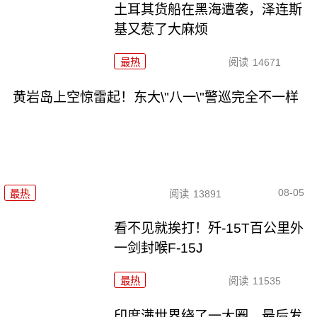
土耳其货船在黑海遭袭，泽连斯
基又惹了大麻烦
最热
阅读
14671
黄岩岛上空惊雷起！东大\"八一\"警巡完全不一样
08-05
最热
阅读
13891
看不见就挨打！歼-15T百公里外
一剑封喉F-15J
最热
阅读
11535
印度满世界绕了一大圈，最后发