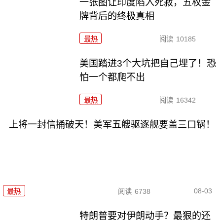
一张图让印度陷入死寂，五枚金
牌背后的终极真相
最热
阅读
10185
美国踏进3个大坑把自己埋了！恐
怕一个都爬不出
最热
阅读
16342
上将一封信捅破天！美军五艘驱逐舰要盖三口锅！
08-03
最热
阅读
6738
特朗普要对伊朗动手？最狠的还