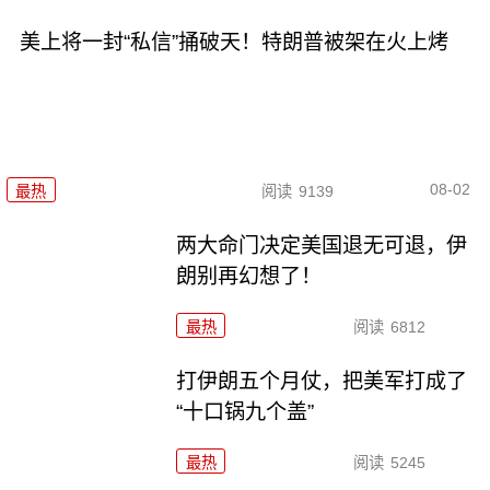
美上将一封“私信”捅破天！特朗普被架在火上烤
08-02
最热
阅读
9139
两大命门决定美国退无可退，伊
朗别再幻想了！
最热
阅读
6812
打伊朗五个月仗，把美军打成了
“十口锅九个盖”
最热
阅读
5245