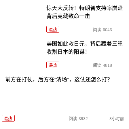
惊天大反转！特朗普支持率崩盘
背后竟藏致命一击
最热
阅读
6043
美国如此救日元，背后藏着三重
收割日本的阳谋！
最热
阅读
4818
前方在打仗，后方在“清场”，这仗还怎么打？
最热
阅读
3932
3小时前