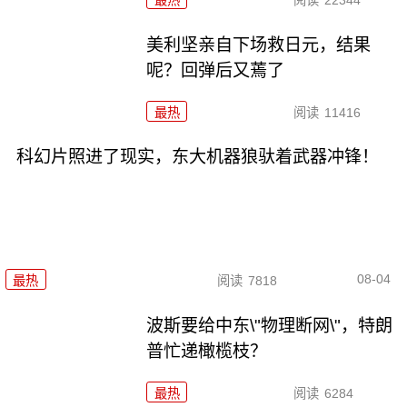
美利坚亲自下场救日元，结果
呢？回弹后又蔫了
最热
阅读
11416
科幻片照进了现实，东大机器狼驮着武器冲锋！
08-04
最热
阅读
7818
波斯要给中东\"物理断网\"，特朗
普忙递橄榄枝？
最热
阅读
6284