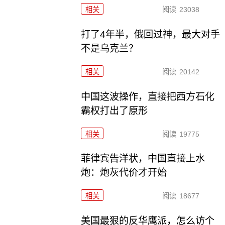
相关
阅读
23038
打了4年半，俄回过神，最大对手
不是乌克兰？
相关
阅读
20142
中国这波操作，直接把西方石化
霸权打出了原形
相关
阅读
19775
菲律宾告洋状，中国直接上水
炮：炮灰代价才开始
相关
阅读
18677
美国最狠的反华鹰派，怎么访个