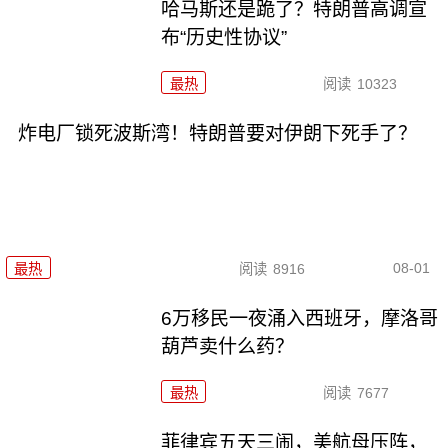
哈马斯还是跪了？特朗普高调宣
布“历史性协议”
最热
阅读
10323
炸电厂锁死波斯湾！特朗普要对伊朗下死手了？
08-01
最热
阅读
8916
6万移民一夜涌入西班牙，摩洛哥
葫芦卖什么药？
最热
阅读
7677
菲律宾五天三闹，美航母压阵，