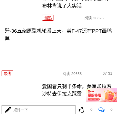
布林肯说了大实话
最热
阅读
26826
歼-36五架原型机轮番上天，美F-47还在PPT画鸭
翼
07-31
最热
阅读
20658
爱国者只剩半条命，美军却拉着
沙特去伊拉克踩雷
最热
阅读
11833
0
0
点评一下