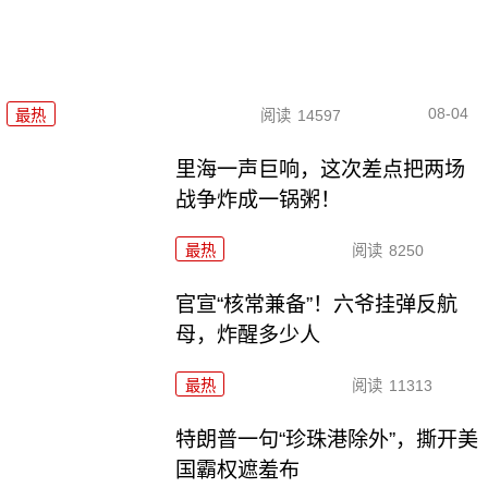
08-04
最热
阅读
14597
里海一声巨响，这次差点把两场
战争炸成一锅粥！
最热
阅读
8250
官宣“核常兼备”！六爷挂弹反航
母，炸醒多少人
最热
阅读
11313
特朗普一句“珍珠港除外”，撕开美
国霸权遮羞布