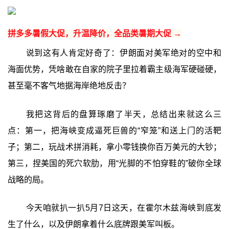
拼多多暑假大促，升温降价，全品类暑期大促 →
说到这有人肯定好奇了：伊朗面对美军绝对的空中和
海面优势，凭啥敢在自家的院子里拉着霸主级海军硬碰硬，
甚至毫不客气地据海岸绝地反击？
我把这背后的盘算琢磨了半天，总结出来就这么三
点：第一，把海峡变成逼死巨兽的“窄笼”和送上门的活靶
子；第二，玩战术拼消耗，拿小零钱换你百万美元的大钞；
第三，捏美国的死穴软肋，用“光脚的不怕穿鞋的”破你全球
战略的局。
今天咱就扒一扒5月7日这天，在霍尔木兹海峡到底发
生了什么，以及伊朗拿着什么底牌跟美军叫板。