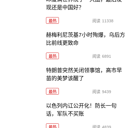
现还是中国好？
最热
阅读
11338
赫梅利尼茨基7小时殉爆，乌后方
比前线更致命
最热
阅读
6891
特朗普突然关闭领事馆，高市早
苗的美梦该醒了
最热
阅读
9439
以色列内讧公开化！防长一句
话，军队不买账
最热
阅读
4839