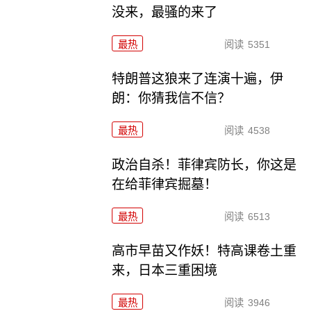
没来，最骚的来了
最热
阅读
5351
特朗普这狼来了连演十遍，伊
朗：你猜我信不信？
最热
阅读
4538
政治自杀！菲律宾防长，你这是
在给菲律宾掘墓！
最热
阅读
6513
高市早苗又作妖！特高课卷土重
来，日本三重困境
最热
阅读
3946