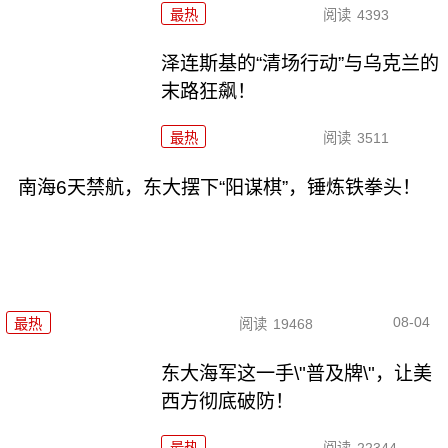
最热
阅读
4393
泽连斯基的“清场行动”与乌克兰的
末路狂飙！
最热
阅读
3511
南海6天禁航，东大摆下“阳谋棋”，锤炼铁拳头！
08-04
最热
阅读
19468
东大海军这一手\"普及牌\"，让美
西方彻底破防！
最热
阅读
22344