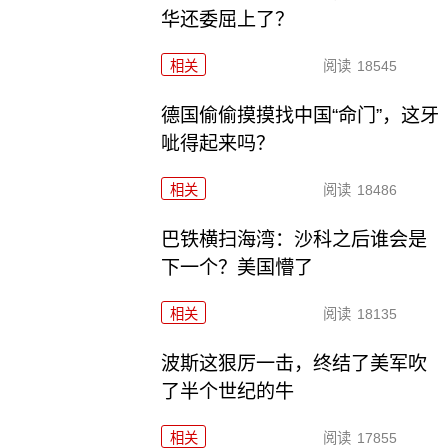
华还委屈上了？
相关
阅读
18545
德国偷偷摸摸找中国“命门”，这牙
呲得起来吗？
相关
阅读
18486
巴铁横扫海湾：沙科之后谁会是
下一个？美国懵了
相关
阅读
18135
波斯这狠厉一击，终结了美军吹
了半个世纪的牛
相关
阅读
17855