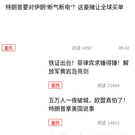
特朗普要对伊朗“断气断电”？这豪赌让全球买单
08-02
最热
阅读
4397
铁证出台！菲律宾求锤得锤！解
放军黄岩岛亮剑
最热
阅读
21884
五万人一夜破城，欧盟真怕了！
特朗普拿美国说事
最热
阅读
14852