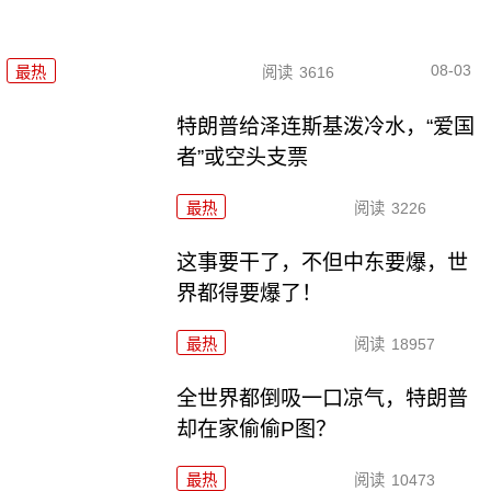
08-03
最热
阅读
3616
特朗普给泽连斯基泼冷水，“爱国
者”或空头支票
最热
阅读
3226
这事要干了，不但中东要爆，世
界都得要爆了！
最热
阅读
18957
全世界都倒吸一口凉气，特朗普
却在家偷偷P图？
最热
阅读
10473