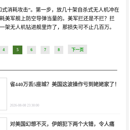
和式消耗攻击”。第一步，放几十架自杀式无人机冲在
耗美军舰上防空导弹当量的。美军拦还是不拦？拦
一架无人机钻进舰里炸了，那损失可不止几百万。
4
5
6
7
8
下一页
省440万丢5座城？美国这波操作亏到姥姥家了！
2026-08-08 23:30:00
对美国幻想不灭，伊朗犯下两个大错，令人痛