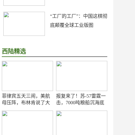
“工厂的工厂”：中国这棋彻
底颠覆全球工业版图
西陆精选
菲律宾五天三闹，美航
报复来了！苏-57雷霆一
母压阵，布林肯说了大
击，7000吨粮船沉海底
实话