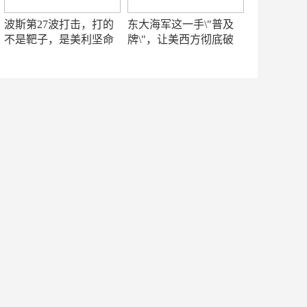
波斯第27波打击，打的
东大海军这一手\"普及
不是靶子，是美利坚命
牌\"，让美西方彻底破
门
防！