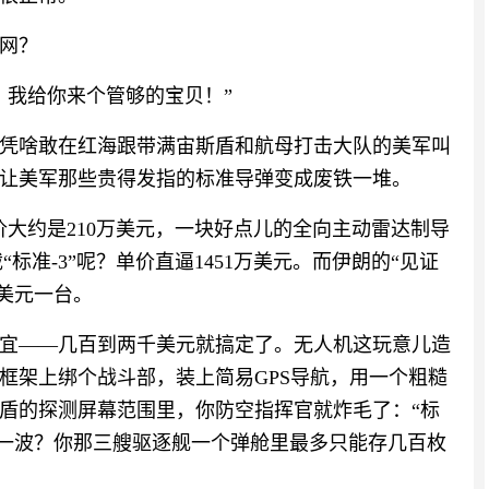
网？
？我给你来个管够的宝贝！”
凭啥敢在红海跟带满宙斯盾和航母打击大队的美军叫
让美军那些贵得发指的标准导弹变成废铁一堆。
V的单价大约是210万美元，一块好点儿的全向主动雷达制导
“标准-3”呢？单价直逼1451万美元。而伊朗的“见证
万美元一台。
宜——几百到两千美元就搞定了。无人机这玩意儿造
框架上绑个战斗部，装上简易GPS导航，用一个粗糙
盾的探测屏幕范围里，你防空指挥官就炸毛了：“标
打下一波？你那三艘驱逐舰一个弹舱里最多只能存几百枚