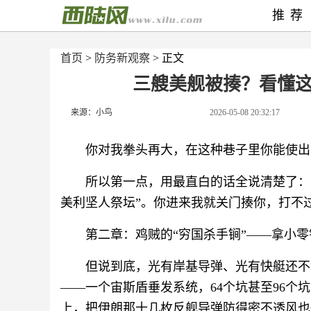
推荐
首页
>
防务新观察
> 正文
三艘美舰被揍？看懂
来源：小鸟
2026-05-08 20:32:17
你对我拳头再大，在这种巷子里你能使出
所以第一点，用最直白的话全说清楚了：
美利坚人祭坛”。你进来我就关门揍你，打不
第二章：鸡贼的“穷国杀手锏”——拿小零
但说到底，光有岸基导弹、光有快艇还不
——一个宙斯盾垂发系统，64个坑甚至96个坑，发
上，把伊朗那十几枚反舰导弹防得密不透风也