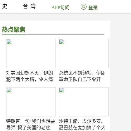
历史
台湾
APP访问
登录
热点聚焦
对美国幻想不灭，伊朗
总统见不到领袖，伊朗
犯下两个大错，令人痛
革命卫队自己下令开
心！
打？
特朗普一句“我们也想要
沙特王储、埃尔多安、
导弹”揭了美国的老底
夏巴兹在麦加搞了个大