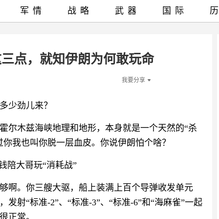
军情
战略
武器
国际
这三点，就知伊朗为何敢玩命
我要分享
多少劲儿来？
霍尔木兹海峡地理和地形，本身就是一个天然的“杀
过你我也叫你脱一层血皮。你说伊朗怕个啥？
钱陪大哥玩“消耗战”
够啊。你三艘大驱，船上装满上百个导弹收发单元
射“标准-2”、“标准-3”、“标准-6”和“海麻雀”一起
很正常。