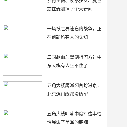
沙特王储、埃尔多安、夏巴
兹在麦加搞了个大新闻
一场被世界遗忘的战争，正
在刷新所有人的认知
三国歃血为盟剑指何方？中
东大棋有人坐不住了！
五角大楼鹰派翘首盼进京，
北京连门缝都没给留
五角大楼吓唬中俄？这事恰
恰暴露了美军的底裤