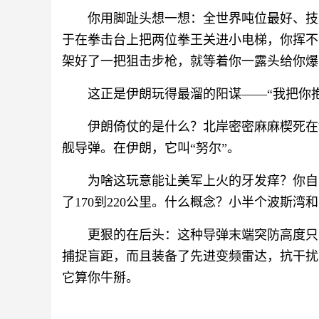
你用脚趾头想一想：全世界吨位最好、技
于在拳击台上把两位拳王关进小电梯，你挥不
架好了一把狙击步枪，就等着你一露头给你爆
这正是伊朗玩得最溜的阳谋——“我把你
伊朗倚仗的是什么？北岸密密麻麻楔死在地
舰导弹。在伊朗，它叫“努尔”。
为啥这玩意能让美军上火的牙发痒？你自
了170到220公里。什么概念？小半个波斯
更狠的在后头：这种导弹末端突防高度只
捕捉盲距，而且装备了先进变频雷达，抗干扰
它算你牛掰。