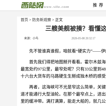
推荐
首页
>
防务新观察
> 正文
三艘美舰被揍？看懂
来源：小鸟
2026-05-08 20:32:17
先不管谁真谁假，咱就看“硬实力”——
首先我们得把地图掰开看看。霍尔木兹海
最宽处约97公里，最窄处呢？只有33公里到4
十六台大货车的马路硬生生掰成独木桥的感受
再者，这海峡可不光是窄这么简单，关键
道才能通行大型油轮。在那个最窄点上，进出
里的缓冲带。满打满算，能走大船的，就几公