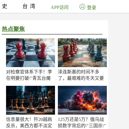
历史
台湾
APP访问
登录
热点聚焦
对检察官体系下手！李
泽连斯基的时间不多
在明要打破\"青瓦台魔
了，最艰难的冬天又要
咒\"
来了
信息量很大！歼20越肩
125万还是5万？俄乌战
反杀，美西方都不淡定
损数字背后的\"三国杀\"