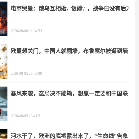
电商哭晕：俄乌互相砸\"饭碗\"，战争已没有后方
2026-08-06 11:34:53
欧盟想关门，中国人就翻墙，布鲁塞尔被逼到墙
角
2026-08-05 23:58:09
暴风来袭，这局决不能输，想赢一定要和中国联
手
2026-08-05 23:41:51
河水干了，欧洲的底裤露出来了，“生命线”告急