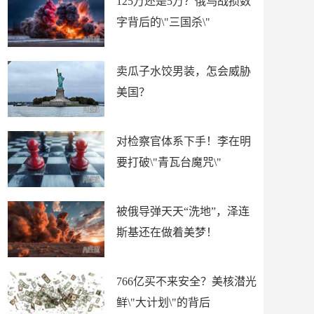
125万还是5万？俄乌战损数
字背后的\"三国杀\"
卖瓜子水饺男装，怎会威胁
美国？
对检察官体系下手！李在明
要打破\"青瓦台魔咒\"
被俄导弹天天“洗地”，泽连
斯基还在做着美梦！
766亿买不来安全？美核潜光
鲜\"大计划\"的背后