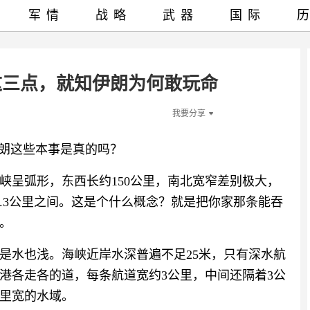
军情
战略
武器
国际
这三点，就知伊朗为何敢玩命
我要分享
伊朗这些本事是真的吗？
峡呈弧形，东西长约150公里，南北宽窄差别极大，
8.3公里之间。这是个什么概念？就是把你家那条能吞
。
是水也浅。海峡近岸水深普遍不足25米，只有深水航
港各走各的道，每条航道宽约3公里，中间还隔着3公
里宽的水域。