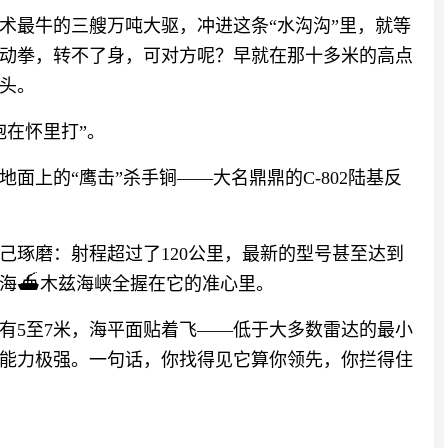
术最牛的三艘万吨大驱，冲进这条“水沟沟”里，就等
动拳，转不了身，可对方呢？早就在那十多米的高点
头。
抱在怀里打”。
面上的“鹰击”杀手锏——大名鼎鼎的C-802陆基反
己琢磨：射程超过了120公里，最新的型号甚至达到
湾和海⛴木兹海峡全握在它的准心里。
有5至7米，海平面贴着飞——低于大多数雷达的最小
能力极强。一句话，你找得见它算你领先，你拦得住