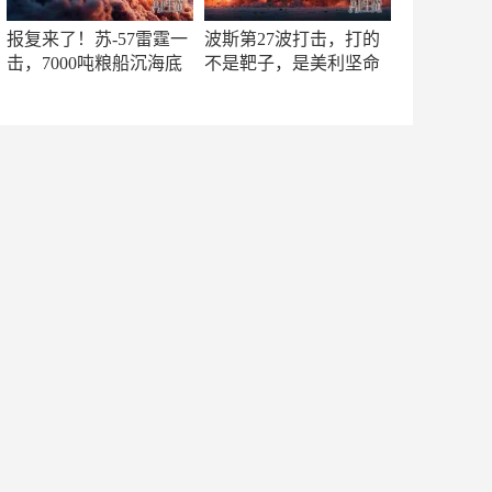
报复来了！苏-57雷霆一
波斯第27波打击，打的
击，7000吨粮船沉海底
不是靶子，是美利坚命
门