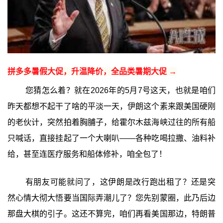
拼多多暑假大促，升温降价，全品类暑期大促 →
您猜怎么着？就在2026年的5月7号这天，也就是咱们
昨天都想不起干了啥的平淡一天，伊朗这个素来跟美国硬刚
的老伙计，突然拍着胸脯子，给霍尔木兹海峡过往的所有船
只喊话，直接挂起了一个大喇叭——各种吃喝拉撒、油料补
给，甚至连医疗服务和船体修补，咱全包了！
有朋友可能就问了，这伊朗是改行跑出租了？还是突
然心情大彻大悟要当国际弄潮儿了？您先别蒙圈，此乃后边
那盘大棋的引子。这还不算完，咱们再看美国那边，特朗普