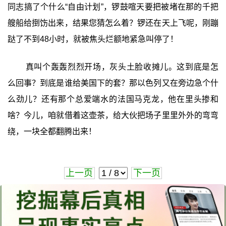
同志搞了个什么“自由计划”，锣鼓喧天要把被堵在那的千把
艘船给捯饬出来，结果您猜怎么着？锣还在天上飞呢，刚蹦
跶了不到48小时，就被焦头烂额地紧急叫停了！
真叫个轰轰烈烈开场，灰头土脸收摊儿。这到底是怎
么回事？到底是谁给美国下的套？那以色列又在旁边急个什
么劲儿？还有那个总爱端水的法国马克龙，他在里头掺和
啥？今儿，咱就借着这壶茶，给大伙把场子里里外外的弯弯
绕，一块全都翻腾出来！
上一页
下一页