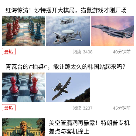
红海惊涛！沙特摆开大棋局，猫鼠游戏才刚开场
最热
阅读
3408
40分钟前
青瓦台的\"拍桌\"，能让跪太久的韩国站起来吗？
最热
阅读
3237
45分钟前
美空管漏洞再暴露！特朗普专机
差点与客机撞上