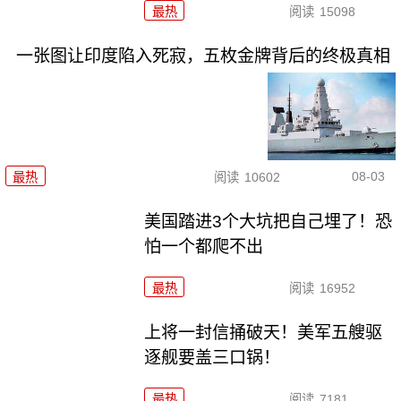
最热
阅读
15098
一张图让印度陷入死寂，五枚金牌背后的终极真相
08-03
最热
阅读
10602
美国踏进3个大坑把自己埋了！恐
怕一个都爬不出
最热
阅读
16952
上将一封信捅破天！美军五艘驱
逐舰要盖三口锅！
最热
阅读
7181