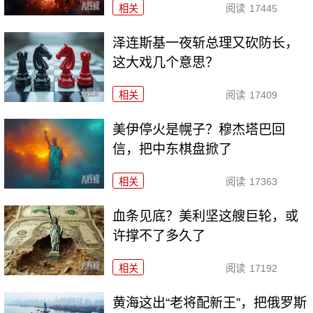
相关
阅读
17445
泽连斯基一夜斩总理又砍防长，
这大戏几个意思？
相关
阅读
17409
美伊停火是幌子？穆杰塔巴回
信，把中东棋盘掀了
相关
阅读
17363
血条见底？美利坚这艘巨轮，或
许撑不了多久了
相关
阅读
17192
黄海这出“老将配新王”，把俄罗斯