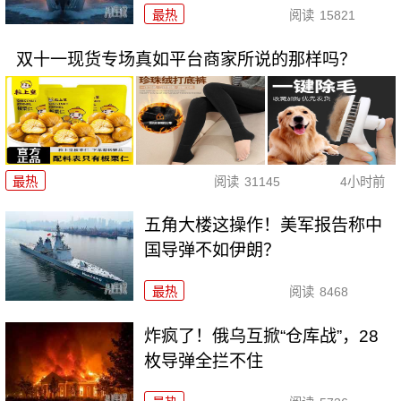
最热
阅读
15821
双十一现货专场真如平台商家所说的那样吗？
最热
阅读
31145
4小时前
五角大楼这操作！美军报告称中
国导弹不如伊朗？
最热
阅读
8468
炸疯了！俄乌互掀“仓库战”，28
枚导弹全拦不住