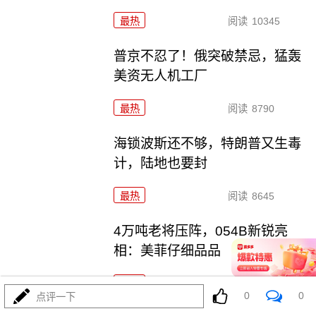
最热
阅读
10345
普京不忍了！俄突破禁忌，猛轰
美资无人机工厂
最热
阅读
8790
海锁波斯还不够，特朗普又生毒
计，陆地也要封
最热
阅读
8645
4万吨老将压阵，054B新锐亮
相：美菲仔细品品
最热
阅读
8397
0
0
点评一下