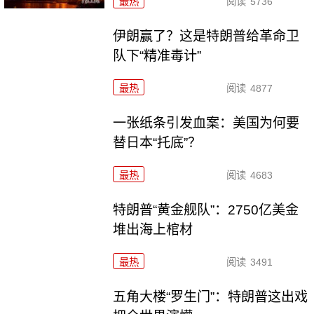
最热
阅读
5736
伊朗赢了？这是特朗普给革命卫
队下“精准毒计”
最热
阅读
4877
一张纸条引发血案：美国为何要
替日本“托底”？
最热
阅读
4683
特朗普“黄金舰队”：2750亿美金
堆出海上棺材
最热
阅读
3491
五角大楼“罗生门”：特朗普这出戏