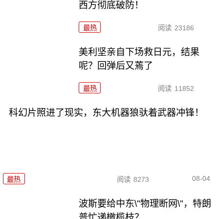
西方彻底破防！
最热
阅读
23186
美利坚亲自下场救日元，结果
呢？回弹后又蔫了
最热
阅读
11852
科幻片照进了现实，东大机器狼驮着武器冲锋！
08-04
最热
阅读
8273
波斯要给中东\"物理断网\"，特朗
普忙递橄榄枝？