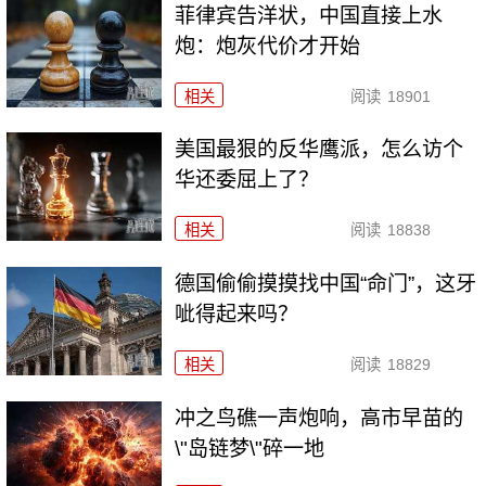
菲律宾告洋状，中国直接上水
炮：炮灰代价才开始
相关
阅读
18901
美国最狠的反华鹰派，怎么访个
华还委屈上了？
相关
阅读
18838
德国偷偷摸摸找中国“命门”，这牙
呲得起来吗？
相关
阅读
18829
冲之鸟礁一声炮响，高市早苗的
\"岛链梦\"碎一地