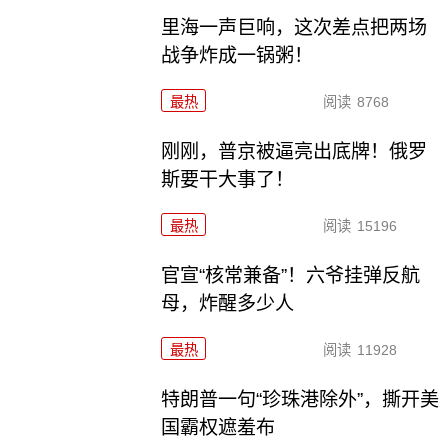
里海一声巨响，这次差点把两场
战争炸成一锅粥！
最热
阅读
8768
刚刚，普京被逼亮出底牌！俄罗
斯要干大事了！
最热
阅读
15196
官宣“核常兼备”！六爷挂弹反航
母，炸醒多少人
最热
阅读
11928
特朗普一句“珍珠港除外”，撕开美
国霸权遮羞布