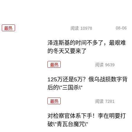
08-06
最热
阅读
10978
泽连斯基的时间不多了，最艰难
的冬天又要来了
最热
阅读
9639
125万还是5万？俄乌战损数字背
后的\"三国杀\"
最热
阅读
7281
对检察官体系下手！李在明要打
破\"青瓦台魔咒\"