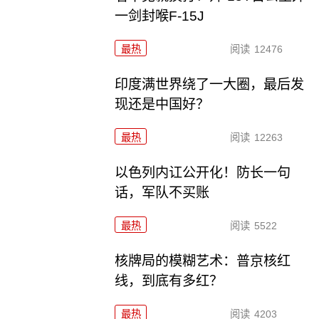
一剑封喉F-15J
最热
阅读
12476
印度满世界绕了一大圈，最后发
现还是中国好？
最热
阅读
12263
以色列内讧公开化！防长一句
话，军队不买账
最热
阅读
5522
核牌局的模糊艺术：普京核红
线，到底有多红？
最热
阅读
4203