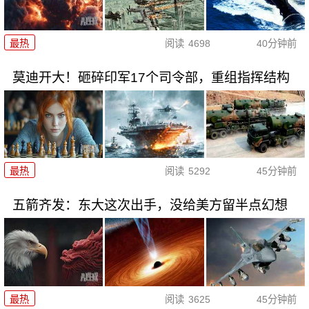
最热
阅读
4698
40分钟前
莫迪开大！砸碎印军17个司令部，重组指挥结构
最热
阅读
5292
45分钟前
五箭齐发：东大这次出手，没给美方留半点幻想
最热
阅读
3625
45分钟前