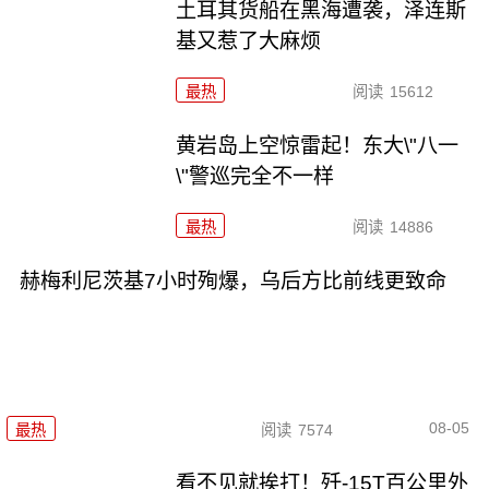
土耳其货船在黑海遭袭，泽连斯
基又惹了大麻烦
最热
阅读
15612
黄岩岛上空惊雷起！东大\"八一
\"警巡完全不一样
最热
阅读
14886
赫梅利尼茨基7小时殉爆，乌后方比前线更致命
08-05
最热
阅读
7574
看不见就挨打！歼-15T百公里外