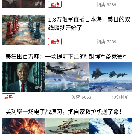
最热
阅读
9289
1.3万俄军直插日本海，美日的双
线噩梦开始了
最热
阅读
7289
美狂囤百万吨：一场提前下注的\"铜牌军备竞赛\"
最热
阅读
5653
40分钟前
美利坚一场电子战演习，把自家救护机送了命！