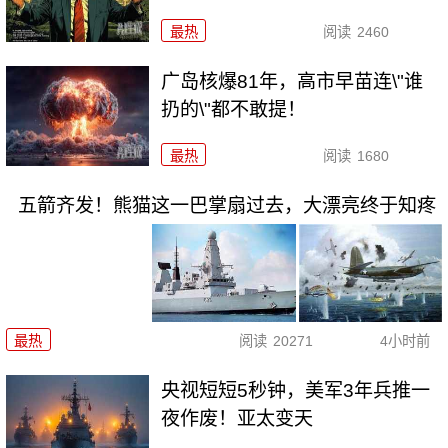
最热
阅读
2460
广岛核爆81年，高市早苗连\"谁
扔的\"都不敢提！
最热
阅读
1680
五箭齐发！熊猫这一巴掌扇过去，大漂亮终于知疼
最热
阅读
20271
4小时前
央视短短5秒钟，美军3年兵推一
夜作废！亚太变天