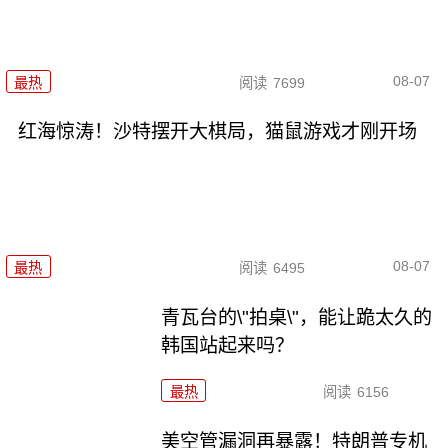
08-07
最热
阅读
7699
红海惊涛！沙特摆开大棋局，猫鼠游戏才刚开场
08-07
最热
阅读
6495
青瓦台的\"拍桌\"，能让跪太久的
韩国站起来吗？
最热
阅读
6156
美空管漏洞再暴露！特朗普专机