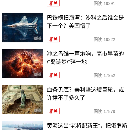
相关
阅读
19391
巴铁横扫海湾：沙科之后谁会是
下一个？美国懵了
相关
阅读
19322
冲之鸟礁一声炮响，高市早苗的
\"岛链梦\"碎一地
相关
阅读
17952
血条见底？美利坚这艘巨轮，或
许撑不了多久了
相关
阅读
17879
黄海这出“老将配新王”，把俄罗斯