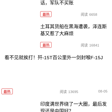
话，军队不买账
最热
阅读
6658
土耳其货船在黑海遭袭，泽连斯
基又惹了大麻烦
最热
阅读
16841
看不见就挨打！歼-15T百公里外一剑封喉F-15J
08-05
最热
阅读
13695
印度满世界绕了一大圈，最后发
现还是中国好？