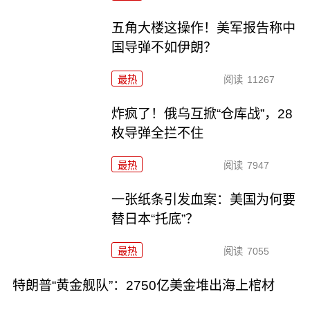
五角大楼这操作！美军报告称中
国导弹不如伊朗？
最热
阅读
11267
炸疯了！俄乌互掀“仓库战”，28
枚导弹全拦不住
最热
阅读
7947
一张纸条引发血案：美国为何要
替日本“托底”？
最热
阅读
7055
特朗普“黄金舰队”：2750亿美金堆出海上棺材