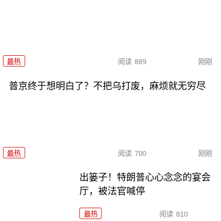
最热
阅读
889
刚刚
普京终于想明白了？不把乌打废，麻烦就无穷尽
最热
阅读
700
刚刚
出篓子！特朗普心心念念的宴会
厅，被法官喊停
最热
阅读
810