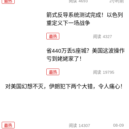
最热
阅读
4693
2小时前
箭式反导系统测试完成！以色列
重定义下一场战争
最热
阅读
4327
省440万丢5座城？美国这波操作
亏到姥姥家了！
最热
阅读
19795
对美国幻想不灭，伊朗犯下两个大错，令人痛心！
08-09
最热
阅读
14307