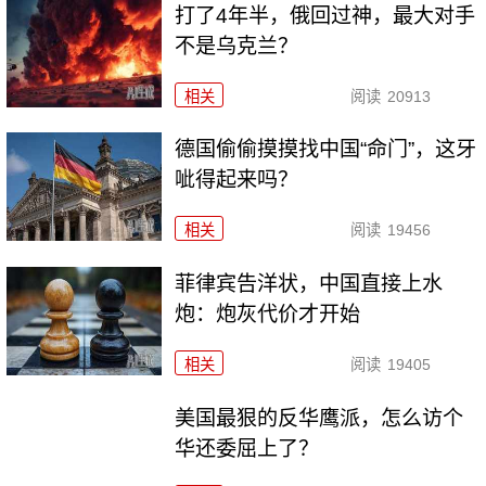
打了4年半，俄回过神，最大对手
不是乌克兰？
相关
阅读
20913
德国偷偷摸摸找中国“命门”，这牙
呲得起来吗？
相关
阅读
19456
菲律宾告洋状，中国直接上水
炮：炮灰代价才开始
相关
阅读
19405
美国最狠的反华鹰派，怎么访个
华还委屈上了？