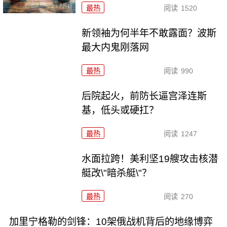
最热
阅读
1520
新领袖为何半年不敢露面？波斯
最大内鬼刚落网
最热
阅读
990
后院起火，前防长逼宫泽连斯
基，低头或硬扛？
最热
阅读
1247
水面拉跨！美利坚19艘攻击核潜
艇改\"暗杀艇\"？
最热
阅读
270
加里宁格勒的剑锋：10架俄战机背后的地缘博弈