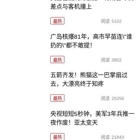
差点与客机撞上
最热
阅读
5102
广岛核爆81年，高市早苗连\"谁
扔的\"都不敢提！
最热
阅读
3802
五箭齐发！熊猫这一巴掌扇过
去，大漂亮终于知疼
最热
阅读
25256
央视短短5秒钟，美军3年兵推一
夜作废！亚太变天
最热
阅读
21843