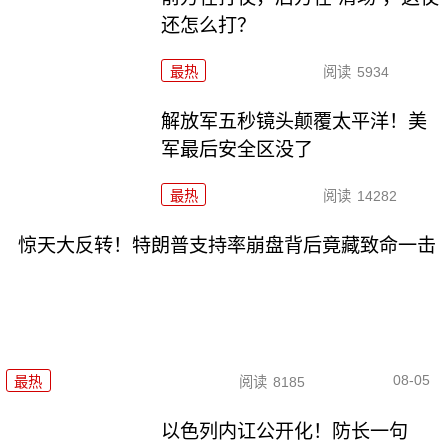
还怎么打？
最热
阅读
5934
解放军五秒镜头颠覆太平洋！美
军最后安全区没了
最热
阅读
14282
惊天大反转！特朗普支持率崩盘背后竟藏致命一击
08-05
最热
阅读
8185
以色列内讧公开化！防长一句