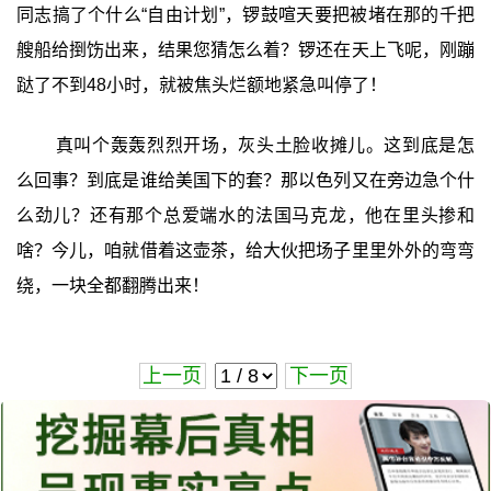
同志搞了个什么“自由计划”，锣鼓喧天要把被堵在那的千把
艘船给捯饬出来，结果您猜怎么着？锣还在天上飞呢，刚蹦
跶了不到48小时，就被焦头烂额地紧急叫停了！
真叫个轰轰烈烈开场，灰头土脸收摊儿。这到底是怎
么回事？到底是谁给美国下的套？那以色列又在旁边急个什
么劲儿？还有那个总爱端水的法国马克龙，他在里头掺和
啥？今儿，咱就借着这壶茶，给大伙把场子里里外外的弯弯
绕，一块全都翻腾出来！
上一页
下一页