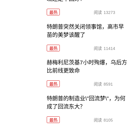
最热
阅读
13273
特朗普突然关闭领事馆，高市早
苗的美梦该醒了
最热
阅读
11414
赫梅利尼茨基7小时殉爆，乌后方
比前线更致命
最热
阅读
8591
特朗普的制造业\"回流梦\"，为何
成了回流东大？
最热
阅读
8105