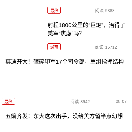
最热
阅读
9888
射程1800公里的“巨炮”，治得了
美军“焦虑”吗？
最热
阅读
15712
莫迪开大！砸碎印军17个司令部，重组指挥结构
08-07
最热
阅读
8942
五箭齐发：东大这次出手，没给美方留半点幻想