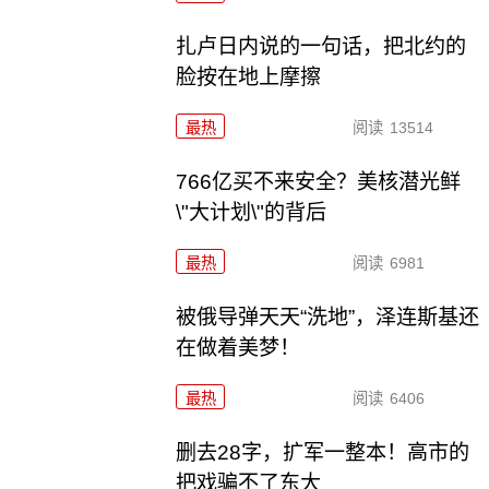
扎卢日内说的一句话，把北约的
脸按在地上摩擦
最热
阅读
13514
766亿买不来安全？美核潜光鲜
\"大计划\"的背后
最热
阅读
6981
被俄导弹天天“洗地”，泽连斯基还
在做着美梦！
最热
阅读
6406
删去28字，扩军一整本！高市的
把戏骗不了东大