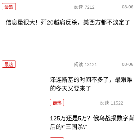
08-06
最热
阅读
7212
信息量很大！歼20越肩反杀，美西方都不淡定了
08-06
最热
阅读
13121
泽连斯基的时间不多了，最艰难
的冬天又要来了
最热
阅读
11522
125万还是5万？俄乌战损数字背
后的\"三国杀\"