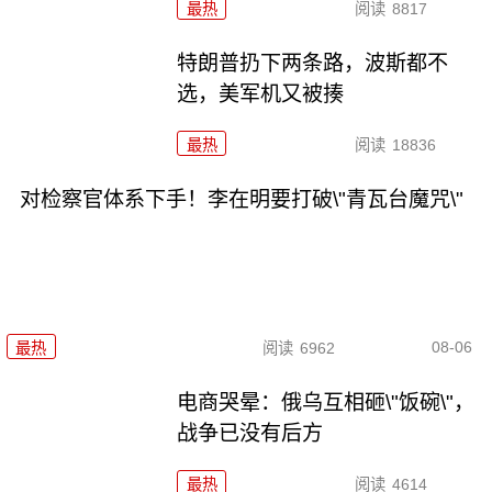
最热
阅读
8817
特朗普扔下两条路，波斯都不
选，美军机又被揍
最热
阅读
18836
对检察官体系下手！李在明要打破\"青瓦台魔咒\"
08-06
最热
阅读
6962
电商哭晕：俄乌互相砸\"饭碗\"，
战争已没有后方
最热
阅读
4614