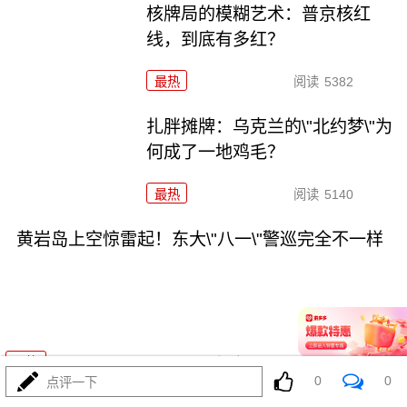
核牌局的模糊艺术：普京核红
线，到底有多红？
最热
阅读
5382
扎胖摊牌：乌克兰的\"北约梦\"为
何成了一地鸡毛？
最热
阅读
5140
黄岩岛上空惊雷起！东大\"八一\"警巡完全不一样
08-05
最热
阅读
16119
0
0
点评一下