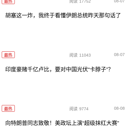
08-07
最热
阅读
17752
胡塞这一炸，我终于看懂伊朗总统昨天那句话了
08-07
最热
阅读
11043
印度豪赌千亿卢比，要对中国光伏“卡脖子”？
08-08
最热
阅读
9774
向特朗普同志致敬！美政坛上演“超级抹红大赛”