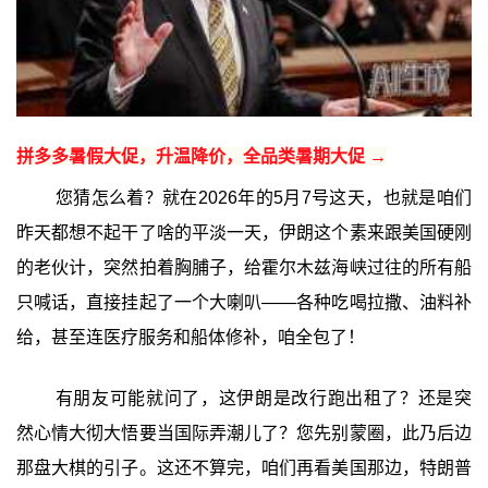
拼多多暑假大促，升温降价，全品类暑期大促 →
您猜怎么着？就在2026年的5月7号这天，也就是咱们
昨天都想不起干了啥的平淡一天，伊朗这个素来跟美国硬刚
的老伙计，突然拍着胸脯子，给霍尔木兹海峡过往的所有船
只喊话，直接挂起了一个大喇叭——各种吃喝拉撒、油料补
给，甚至连医疗服务和船体修补，咱全包了！
有朋友可能就问了，这伊朗是改行跑出租了？还是突
然心情大彻大悟要当国际弄潮儿了？您先别蒙圈，此乃后边
那盘大棋的引子。这还不算完，咱们再看美国那边，特朗普