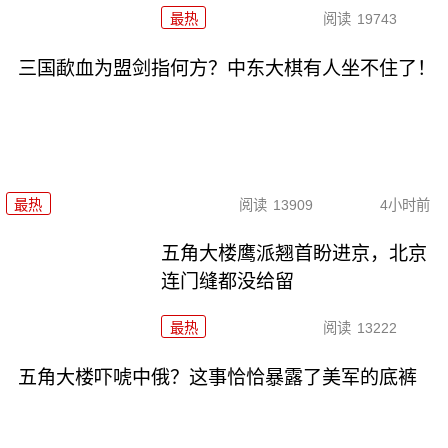
最热
阅读
19743
三国歃血为盟剑指何方？中东大棋有人坐不住了！
最热
阅读
13909
4小时前
五角大楼鹰派翘首盼进京，北京
连门缝都没给留
最热
阅读
13222
五角大楼吓唬中俄？这事恰恰暴露了美军的底裤