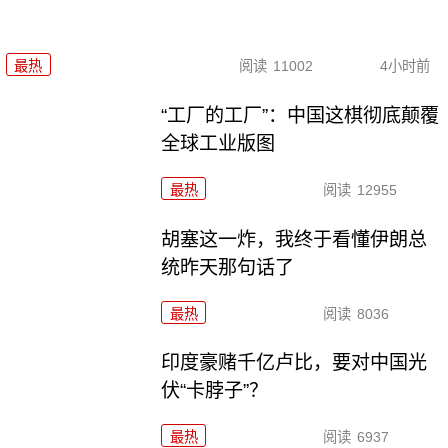
最热
阅读
11002
4小时前
“工厂的工厂”：中国这棋彻底颠覆
全球工业版图
最热
阅读
12955
胡塞这一炸，我终于看懂伊朗总
统昨天那句话了
最热
阅读
8036
印度豪赌千亿卢比，要对中国光
伏“卡脖子”？
最热
阅读
6937