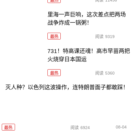
里海一声巨响，这次差点把两场
战争炸成一锅粥！
最热
阅读
9319
731！特高课还魂！高市早苗两把
火烧穿日本国运
最热
阅读
5360
灭人种？以色列这波操作，连特朗普面子都敢踩！
08-04
最热
阅读
6924