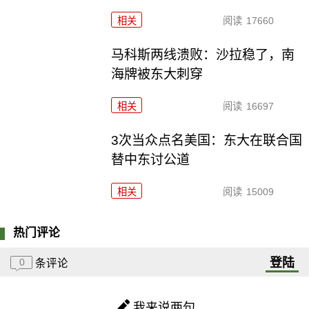
相关
阅读
17660
马科斯两线溃败：沙拉稳了，南
海牌被东大刺穿
相关
阅读
16697
3次当众点名美国：东大在联合国
替中东讨公道
相关
阅读
15009
热门评论
登陆
0
条评论
我来说两句