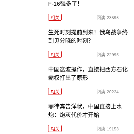
F-16强多了！
相关
阅读
23595
生死时刻提前到来！俄乌战争终
到见分晓的时刻？
相关
阅读
22995
中国这波操作，直接把西方石化
霸权打出了原形
相关
阅读
20224
菲律宾告洋状，中国直接上水
炮：炮灰代价才开始
相关
阅读
19153