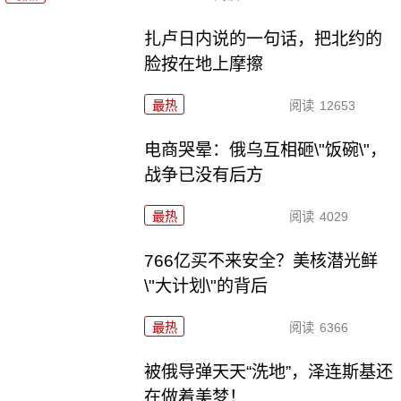
扎卢日内说的一句话，把北约的
脸按在地上摩擦
最热
阅读
12653
电商哭晕：俄乌互相砸\"饭碗\"，
战争已没有后方
最热
阅读
4029
766亿买不来安全？美核潜光鲜
\"大计划\"的背后
最热
阅读
6366
被俄导弹天天“洗地”，泽连斯基还
在做着美梦！