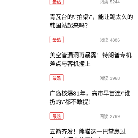
最热
阅读
5244
青瓦台的\"拍桌\"，能让跪太久的
韩国站起来吗？
最热
阅读
4886
美空管漏洞再暴露！特朗普专机
差点与客机撞上
最热
阅读
3968
广岛核爆81年，高市早苗连\"谁
扔的\"都不敢提！
最热
阅读
2769
五箭齐发！熊猫这一巴掌扇过