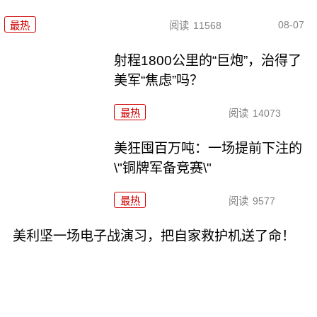
08-07
最热
阅读
11568
射程1800公里的“巨炮”，治得了
美军“焦虑”吗？
最热
阅读
14073
美狂囤百万吨：一场提前下注的
\"铜牌军备竞赛\"
最热
阅读
9577
美利坚一场电子战演习，把自家救护机送了命！