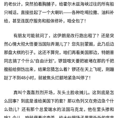
的老伙计，突然拍着胸脯子，给霍尔木兹海峡过往的所有船
只喊话，直接挂起了一个大喇叭——各种吃喝拉撒、油料补
给，甚至连医疗服务和船体修补，咱全包了！
有朋友可能就问了，这伊朗是改行跑出租了？还是突
然心情大彻大悟要当国际弄潮儿了？您先别蒙圈，此乃后边
那盘大棋的引子。这还不算完，咱们再看美国那边，特朗普
同志搞了个什么“自由计划”，锣鼓喧天要把被堵在那的千把
艘船给捯饬出来，结果您猜怎么着？锣还在天上飞呢，刚蹦
跶了不到48小时，就被焦头烂额地紧急叫停了！
真叫个轰轰烈烈开场，灰头土脸收摊儿。这到底是怎
么回事？到底是谁给美国下的套？那以色列又在旁边急个什
么劲儿？还有那个总爱端水的法国马克龙，他在里头掺和
啥？今儿，咱就借着这壶茶，给大伙把场子里里外外的弯弯