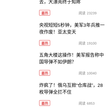
去，大漂亮终于知疼
最热
阅读
23239
央视短短5秒钟，美军3年兵推一
夜作废！亚太变天
最热
阅读
19100
五角大楼这操作！美军报告称中
国导弹不如伊朗？
最热
阅读
10040
炸疯了！俄乌互掀“仓库战”，28
枚导弹全拦不住
最热
阅读
6853