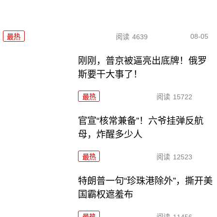
08-05
最热
阅读
4639
刚刚，普京被逼亮出底牌！俄罗
斯要干大事了！
最热
阅读
15722
官宣“核常兼备”！六爷挂弹反航
母，炸醒多少人
最热
阅读
12523
特朗普一句“珍珠港除外”，撕开美
国霸权遮羞布
最热
阅读
11456