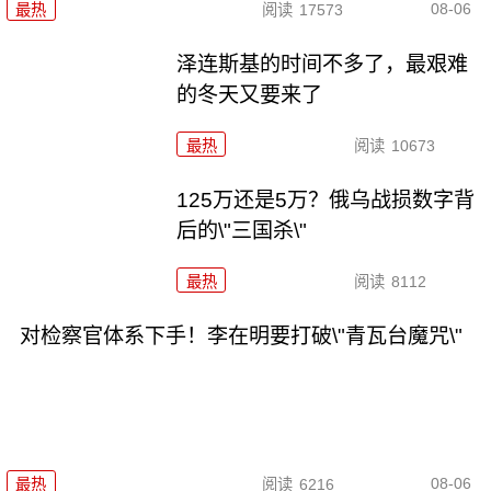
08-06
最热
阅读
17573
泽连斯基的时间不多了，最艰难
的冬天又要来了
最热
阅读
10673
125万还是5万？俄乌战损数字背
后的\"三国杀\"
最热
阅读
8112
对检察官体系下手！李在明要打破\"青瓦台魔咒\"
08-06
最热
阅读
6216