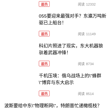
最热
阅读
12332
055要迎来最强对手？东瀛万吨新
驱已上船台！
最热
阅读
11149
科幻片照进了现实，东大机器狼
驮着武器冲锋！
最热
阅读
8734
千机压境：俄乌战场上的\"蜂群
\"博弈与东大启示
最热
阅读
8514
波斯要给中东\"物理断网\"，特朗普忙递橄榄枝？