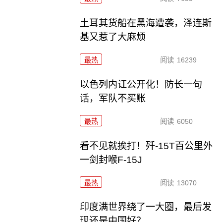
土耳其货船在黑海遭袭，泽连斯
基又惹了大麻烦
最热
阅读
16239
以色列内讧公开化！防长一句
话，军队不买账
最热
阅读
6050
看不见就挨打！歼-15T百公里外
一剑封喉F-15J
最热
阅读
13070
印度满世界绕了一大圈，最后发
现还是中国好？