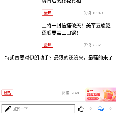
牌背后的终极真相
最热
阅读
10949
上将一封信捅破天！美军五艘驱
逐舰要盖三口锅！
最热
阅读
7582
特朗普要对伊朗动手？最狠的还没来，最骚的来了
08-03
最热
阅读
6148
美国踏进3个大坑把自己埋了！恐怕一个都爬不出
0
0
点评一下