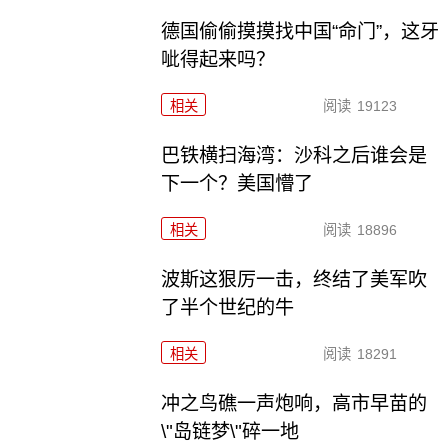
德国偷偷摸摸找中国“命门”，这牙
呲得起来吗？
相关
阅读
19123
巴铁横扫海湾：沙科之后谁会是
下一个？美国懵了
相关
阅读
18896
波斯这狠厉一击，终结了美军吹
了半个世纪的牛
相关
阅读
18291
冲之鸟礁一声炮响，高市早苗的
\"岛链梦\"碎一地