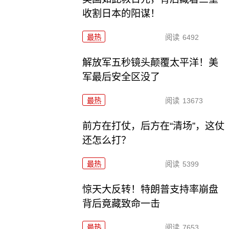
收割日本的阳谋！
最热
阅读
6492
解放军五秒镜头颠覆太平洋！美
军最后安全区没了
最热
阅读
13673
前方在打仗，后方在“清场”，这仗
还怎么打？
最热
阅读
5399
惊天大反转！特朗普支持率崩盘
背后竟藏致命一击
最热
阅读
7653