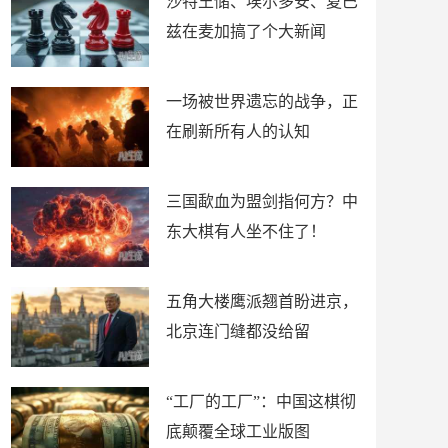
沙特王储、埃尔多安、夏巴
兹在麦加搞了个大新闻
一场被世界遗忘的战争，正
在刷新所有人的认知
三国歃血为盟剑指何方？中
东大棋有人坐不住了！
五角大楼鹰派翘首盼进京，
北京连门缝都没给留
“工厂的工厂”：中国这棋彻
底颠覆全球工业版图