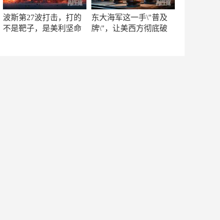
波斯第27波打击，打的
东大海军这一手\"普及
不是靶子，是美利坚命
牌\"，让美西方彻底破
门
防！