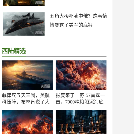
五角大楼吓唬中俄？这事恰
恰暴露了美军的底裤
西陆精选
菲律宾五天三闹，美航
报复来了！苏-57雷霆一
母压阵，布林肯说了大
击，7000吨粮船沉海底
实话