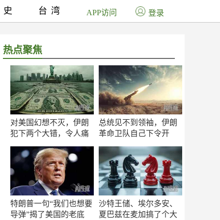
历史
台湾
APP访问
登录
热点聚焦
对美国幻想不灭，伊朗
总统见不到领袖，伊朗
犯下两个大错，令人痛
革命卫队自己下令开
心！
打？
特朗普一句“我们也想要
沙特王储、埃尔多安、
导弹”揭了美国的老底
夏巴兹在麦加搞了个大