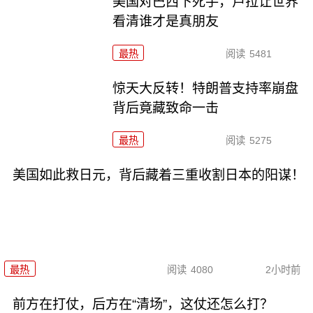
美国对巴西下死手，卢拉让世界
看清谁才是真朋友
最热
阅读
5481
惊天大反转！特朗普支持率崩盘
背后竟藏致命一击
最热
阅读
5275
美国如此救日元，背后藏着三重收割日本的阳谋！
最热
阅读
4080
2小时前
前方在打仗，后方在“清场”，这仗还怎么打？