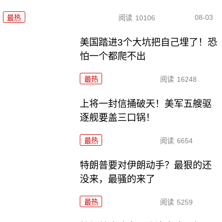
08-03
最热
阅读
10106
美国踏进3个大坑把自己埋了！恐
怕一个都爬不出
最热
阅读
16248
上将一封信捅破天！美军五艘驱
逐舰要盖三口锅！
最热
阅读
6654
特朗普要对伊朗动手？最狠的还
没来，最骚的来了
最热
阅读
5259