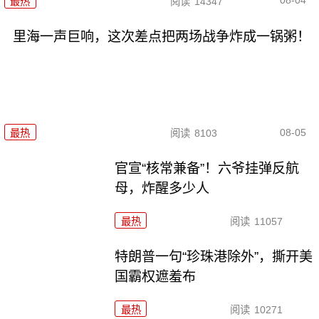
08-04
最热
阅读
14347
里海一声巨响，这次差点把两场战争炸成一锅粥！
08-05
最热
阅读
8103
官宣“核常兼备”！六爷挂弹反航
母，炸醒多少人
最热
阅读
11057
特朗普一句“珍珠港除外”，撕开美
国霸权遮羞布
最热
阅读
10271