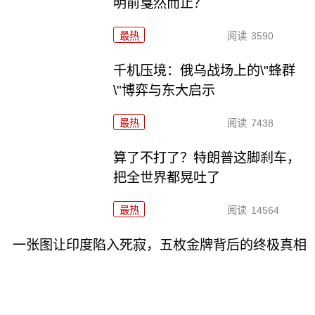
明前戛然而止？
最热
阅读
3590
千机压境：俄乌战场上的\"蜂群
\"博弈与东大启示
最热
阅读
7438
算了不打了？特朗普这脚刹车，
把全世界都晃吐了
最热
阅读
14564
一张图让印度陷入死寂，五枚金牌背后的终极真相