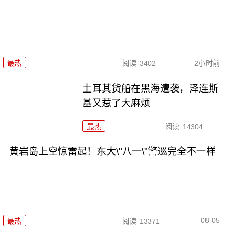
最热
阅读
3402
2小时前
土耳其货船在黑海遭袭，泽连斯
基又惹了大麻烦
最热
阅读
14304
黄岩岛上空惊雷起！东大\"八一\"警巡完全不一样
08-05
最热
阅读
13371