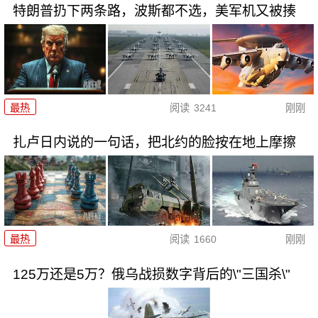
特朗普扔下两条路，波斯都不选，美军机又被揍
最热
阅读
3241
刚刚
扎卢日内说的一句话，把北约的脸按在地上摩擦
最热
阅读
1660
刚刚
125万还是5万？俄乌战损数字背后的\"三国杀\"