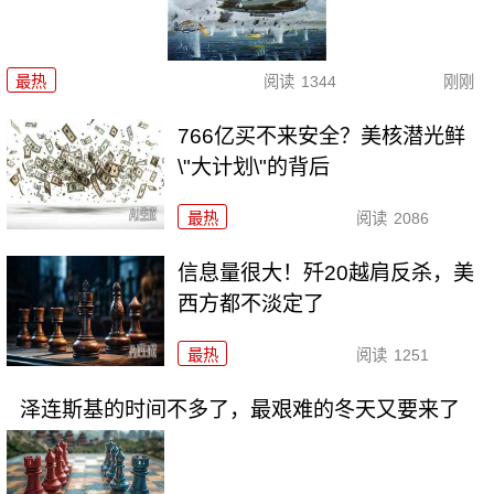
最热
阅读
1344
刚刚
766亿买不来安全？美核潜光鲜
\"大计划\"的背后
最热
阅读
2086
信息量很大！歼20越肩反杀，美
西方都不淡定了
最热
阅读
1251
泽连斯基的时间不多了，最艰难的冬天又要来了