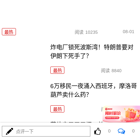
08-01
最热
阅读
10235
炸电厂锁死波斯湾！特朗普要对
伊朗下死手了？
最热
阅读
8840
6万移民一夜涌入西班牙，摩洛哥
葫芦卖什么药？
最热
阅读
7602
菲律宾五天三闹，美航母压阵，
0
0
点评一下
布林肯说了大实话