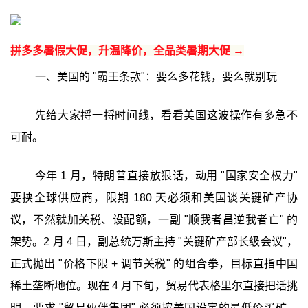
拼多多暑假大促，升温降价，全品类暑期大促 →
一、美国的 "霸王条款"：要么多花钱，要么就别玩
先给大家捋一捋时间线，看看美国这波操作有多急不
可耐。
今年 1 月，特朗普直接放狠话，动用 "国家安全权力"
要挟全球供应商，限期 180 天必须和美国谈关键矿产协
议，不然就加关税、设配额，一副 "顺我者昌逆我者亡" 的
架势。2 月 4 日，副总统万斯主持 "关键矿产部长级会议"，
正式抛出 "价格下限 + 调节关税" 的组合拳，目标直指中国
稀土垄断地位。现在 4 月下旬，贸易代表格里尔直接把话挑
明，要求 "贸易伙伴集团" 必须按美国设定的最低价买矿，