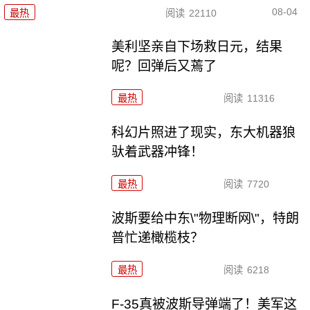
08-04
最热
阅读
22110
美利坚亲自下场救日元，结果
呢？回弹后又蔫了
最热
阅读
11316
科幻片照进了现实，东大机器狼
驮着武器冲锋！
最热
阅读
7720
波斯要给中东\"物理断网\"，特朗
普忙递橄榄枝？
最热
阅读
6218
F-35真被波斯导弹端了！美军这