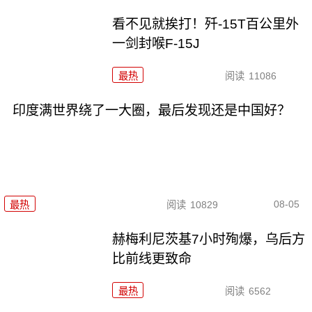
看不见就挨打！歼-15T百公里外
一剑封喉F-15J
最热
阅读
11086
印度满世界绕了一大圈，最后发现还是中国好？
08-05
最热
阅读
10829
赫梅利尼茨基7小时殉爆，乌后方
比前线更致命
最热
阅读
6562