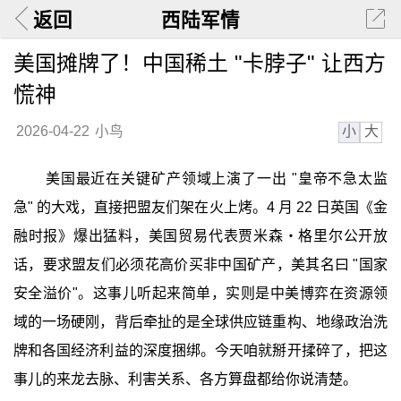
返回
西陆军情
美国摊牌了！中国稀土 "卡脖子" 让西方
慌神
小
大
2026-04-22
小鸟
美国最近在关键矿产领域上演了一出 "皇帝不急太监
急" 的大戏，直接把盟友们架在火上烤。4 月 22 日英国《金
融时报》爆出猛料，美国贸易代表贾米森・格里尔公开放
话，要求盟友们必须花高价买非中国矿产，美其名曰 "国家
安全溢价"。这事儿听起来简单，实则是中美博弈在资源领
域的一场硬刚，背后牵扯的是全球供应链重构、地缘政治洗
牌和各国经济利益的深度捆绑。今天咱就掰开揉碎了，把这
事儿的来龙去脉、利害关系、各方算盘都给你说清楚。