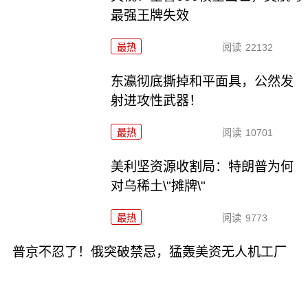
最强王牌失效
最热
阅读
22132
东瀛彻底撕掉和平面具，公然发
射进攻性武器！
最热
阅读
10701
美利坚资源收割局：特朗普为何
对乌稀土\"摊牌\"
最热
阅读
9773
普京不忍了！俄突破禁忌，猛轰美资无人机工厂