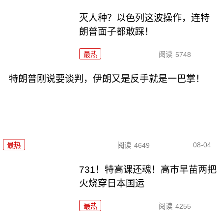
灭人种？以色列这波操作，连特
朗普面子都敢踩！
最热
阅读
5748
特朗普刚说要谈判，伊朗又是反手就是一巴掌！
08-04
最热
阅读
4649
731！特高课还魂！高市早苗两把
火烧穿日本国运
最热
阅读
4255