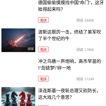
德国偷偷摸摸找中国“命门”，这牙
呲得起来吗？
相关
阅读
18408
波斯这狠厉一击，终结了美军吹
了半个世纪的牛
相关
阅读
17806
冲之鸟礁一声炮响，高市早苗的
\"岛链梦\"碎一地
相关
阅读
17148
泽连斯基一夜斩总理又砍防长，
这大戏几个意思？