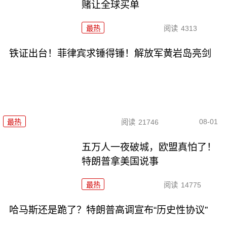
赌让全球买单
最热
阅读
4313
铁证出台！菲律宾求锤得锤！解放军黄岩岛亮剑
08-01
最热
阅读
21746
五万人一夜破城，欧盟真怕了！
特朗普拿美国说事
最热
阅读
14775
哈马斯还是跪了？特朗普高调宣布“历史性协议”