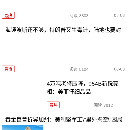
08-03
最热
阅读
8303
海锁波斯还不够，特朗普又生毒计，陆地也要封
08-03
最热
阅读
8104
4万吨老将压阵，054B新锐亮
相：美菲仔细品品
最热
阅读
7912
吞金巨兽折翼加州：美利坚军工\"里外掏空\"困局