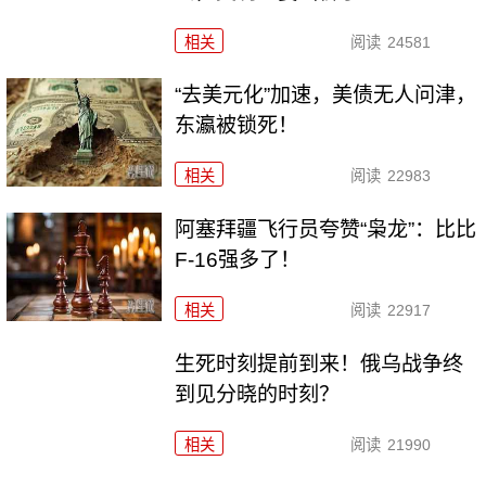
相关
阅读
24581
“去美元化”加速，美债无人问津，
东瀛被锁死！
相关
阅读
22983
阿塞拜疆飞行员夸赞“枭龙”：比比
F-16强多了！
相关
阅读
22917
生死时刻提前到来！俄乌战争终
到见分晓的时刻？
相关
阅读
21990