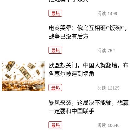
最热
阅读
1499
电商哭晕：俄乌互相砸\"饭碗\"，
战争已没有后方
最热
阅读
752
欧盟想关门，中国人就翻墙，布
鲁塞尔被逼到墙角
最热
阅读
12125
暴风来袭，这局决不能输，想赢
一定要和中国联手
最热
阅读
10646