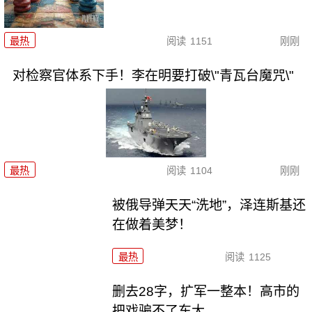
最热
阅读
1151
刚刚
对检察官体系下手！李在明要打破\"青瓦台魔咒\"
最热
阅读
1104
刚刚
被俄导弹天天“洗地”，泽连斯基还
在做着美梦！
最热
阅读
1125
删去28字，扩军一整本！高市的
把戏骗不了东大