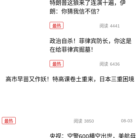
特朗普这狼来了连演十遍，伊
朗：你猜我信不信？
最热
阅读
4441
政治自杀！菲律宾防长，你这是
在给菲律宾掘墓！
最热
阅读
6436
高市早苗又作妖！特高课卷土重来，日本三重困境
08-03
最热
阅读
3850
央视：空警600横空出世，美航母