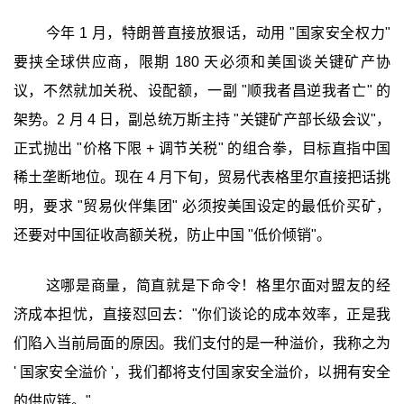
今年 1 月，特朗普直接放狠话，动用 "国家安全权力"
要挟全球供应商，限期 180 天必须和美国谈关键矿产协
议，不然就加关税、设配额，一副 "顺我者昌逆我者亡" 的
架势。2 月 4 日，副总统万斯主持 "关键矿产部长级会议"，
正式抛出 "价格下限 + 调节关税" 的组合拳，目标直指中国
稀土垄断地位。现在 4 月下旬，贸易代表格里尔直接把话挑
明，要求 "贸易伙伴集团" 必须按美国设定的最低价买矿，
还要对中国征收高额关税，防止中国 "低价倾销"。
这哪是商量，简直就是下命令！格里尔面对盟友的经
济成本担忧，直接怼回去："你们谈论的成本效率，正是我
们陷入当前局面的原因。我们支付的是一种溢价，我称之为
' 国家安全溢价 '，我们都将支付国家安全溢价，以拥有安全
的供应链。"