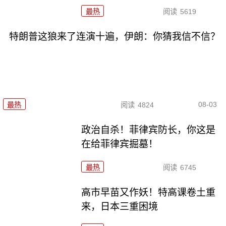
最热
阅读
5619
特朗普这狼来了连演十遍，伊朗：你猜我信不信？
08-03
最热
阅读
4824
政治自杀！菲律宾防长，你这是
在给菲律宾掘墓！
最热
阅读
6745
高市早苗又作妖！特高课卷土重
来，日本三重困境