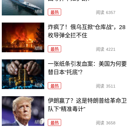
最热
阅读
6357
炸疯了！俄乌互掀“仓库战”，28
枚导弹全拦不住
最热
阅读
4221
一张纸条引发血案：美国为何要
替日本“托底”？
最热
阅读
3511
伊朗赢了？这是特朗普给革命卫
队下“精准毒计”
最热
阅读
3658