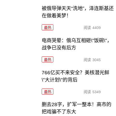
被俄导弹天天“洗地”，泽连斯基还
在做着美梦！
最热
阅读
4409
电商哭晕：俄乌互相砸\"饭碗\"，
战争已没有后方
最热
阅读
3045
766亿买不来安全？美核潜光鲜
\"大计划\"的背后
最热
阅读
5349
删去28字，扩军一整本！高市的
把戏骗不了东大