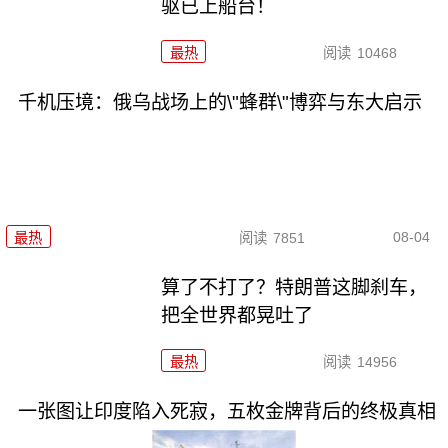
驱已上船台！
最热
阅读
10468
千机压境：俄乌战场上的\"蜂群\"博弈与东大启示
08-04
最热
阅读
7851
算了不打了？特朗普这脚刹车，
把全世界都晃吐了
最热
阅读
14956
一张图让印度陷入死寂，五枚金牌背后的终极真相