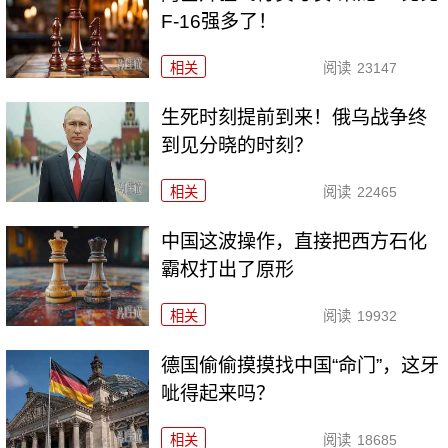
F-16强多了！
相关
阅读
23147
生死时刻提前到来！俄乌战争终
到见分晓的时刻？
相关
阅读
22465
中国这波操作，直接把西方石化
霸权打出了原形
相关
阅读
19932
德国偷偷摸摸找中国“命门”，这牙
呲得起来吗？
相关
阅读
18685