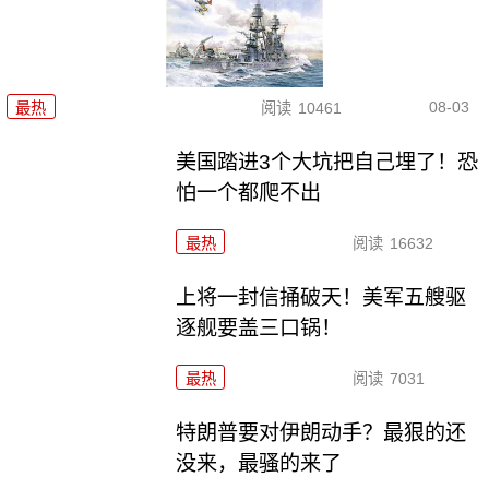
08-03
最热
阅读
10461
美国踏进3个大坑把自己埋了！恐
怕一个都爬不出
最热
阅读
16632
上将一封信捅破天！美军五艘驱
逐舰要盖三口锅！
最热
阅读
7031
特朗普要对伊朗动手？最狠的还
没来，最骚的来了