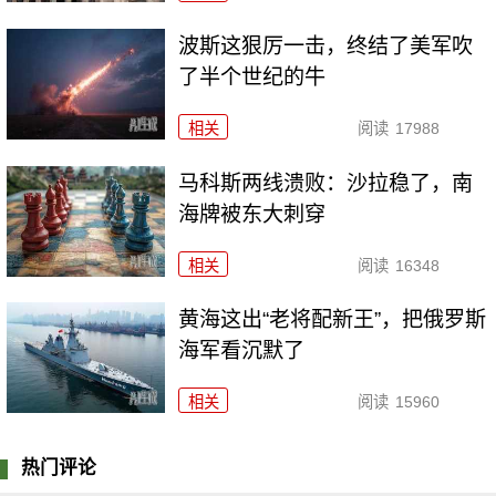
波斯这狠厉一击，终结了美军吹
了半个世纪的牛
相关
阅读
17988
马科斯两线溃败：沙拉稳了，南
海牌被东大刺穿
相关
阅读
16348
黄海这出“老将配新王”，把俄罗斯
海军看沉默了
相关
阅读
15960
热门评论