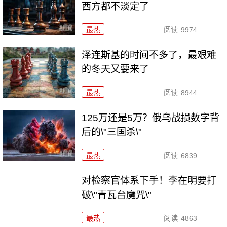
西方都不淡定了
最热
阅读
9974
泽连斯基的时间不多了，最艰难
的冬天又要来了
最热
阅读
8944
125万还是5万？俄乌战损数字背
后的\"三国杀\"
最热
阅读
6839
对检察官体系下手！李在明要打
破\"青瓦台魔咒\"
最热
阅读
4863