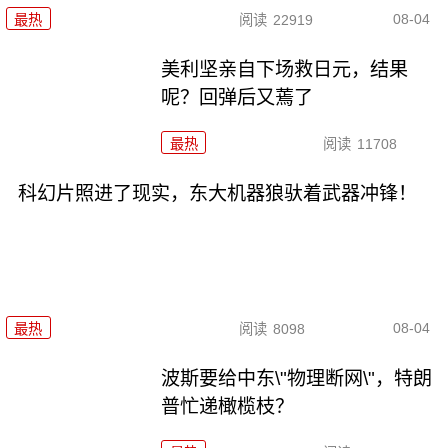
08-04
最热
阅读
22919
美利坚亲自下场救日元，结果
呢？回弹后又蔫了
最热
阅读
11708
科幻片照进了现实，东大机器狼驮着武器冲锋！
08-04
最热
阅读
8098
波斯要给中东\"物理断网\"，特朗
普忙递橄榄枝？