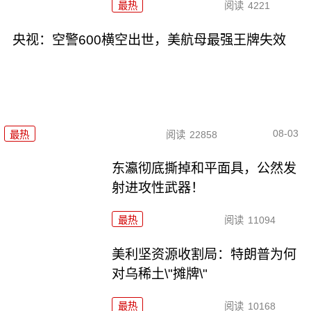
最热
阅读
4221
央视：空警600横空出世，美航母最强王牌失效
08-03
最热
阅读
22858
东瀛彻底撕掉和平面具，公然发
射进攻性武器！
最热
阅读
11094
美利坚资源收割局：特朗普为何
对乌稀土\"摊牌\"
最热
阅读
10168