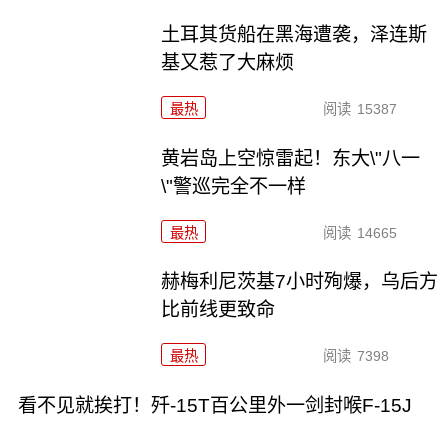
土耳其货船在黑海遭袭，泽连斯
基又惹了大麻烦
最热
阅读
15387
黄岩岛上空惊雷起！东大\"八一
\"警巡完全不一样
最热
阅读
14665
赫梅利尼茨基7小时殉爆，乌后方
比前线更致命
最热
阅读
7398
看不见就挨打！歼-15T百公里外一剑封喉F-15J