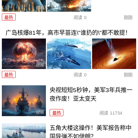
最热
阅读
0
刚刚
广岛核爆81年，高市早苗连\"谁扔的\"都不敢提！
最热
阅读
0
刚刚
央视短短5秒钟，美军3年兵推一
夜作废！亚太变天
最热
阅读
11734
五角大楼这操作！美军报告称中
国导弹不如伊朗？