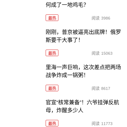
何成了一地鸡毛？
最热
阅读
3986
刚刚，普京被逼亮出底牌！俄罗
斯要干大事了！
最热
阅读
15063
里海一声巨响，这次差点把两场
战争炸成一锅粥！
最热
阅读
8617
官宣“核常兼备”！六爷挂弹反航
母，炸醒多少人
最热
阅读
11773