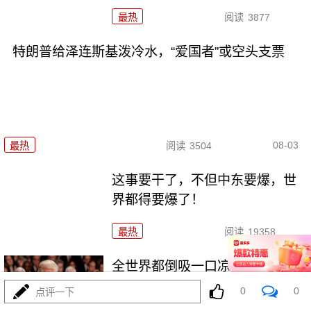
最热
阅读
3877
特朗普给泽连斯基泼冷水，“爱国者”或空头支票
08-03
最热
阅读
3504
这事要干了，不但中东要爆，世
界都得要爆了！
最热
阅读
19358
全世界都倒吸一口凉气，特朗普
却在家偷偷P图？
0
0
点评一下