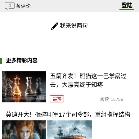
登陆
0
条评论
我来说两句
更多精彩内容
五箭齐发！熊猫这一巴掌扇过
去，大漂亮终于知疼
最热
阅读
15756
莫迪开大！砸碎印军17个司令部，重组指挥结构