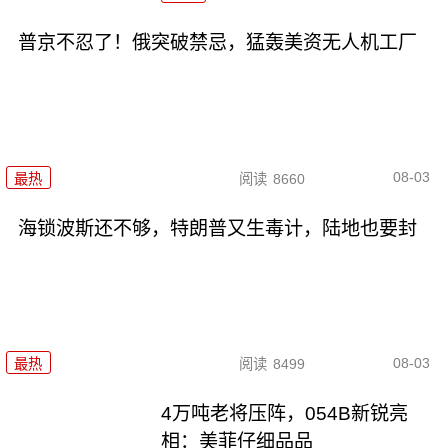
普京不忍了！俄突破禁忌，猛轰美资无人机工厂
08-03
最热
阅读
8660
海锁波斯还不够，特朗普又生毒计，陆地也要封
08-03
最热
阅读
8499
4万吨老将压阵，054B新锐亮
相：美菲仔细品品