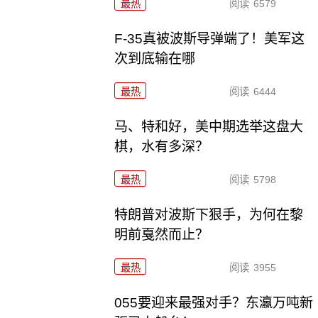
最热
阅读
6579
F-35真被波斯导弹端了！美军这
次到底输在哪
最热
阅读
6444
马、特和好，美中期选举这盘大
棋，水有多深？
最热
阅读
5798
特朗普对波斯下狠手，为何在黎
明前戛然而止？
最热
阅读
3955
055要迎来最强对手？东瀛万吨新