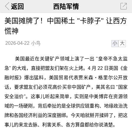
返回
西陆军情
美国摊牌了！中国稀土 "卡脖子" 让西方
慌神
小
大
2026-04-22
小鸟
美国最近在关键矿产领域上演了一出 "皇帝不急太监
急" 的大戏，直接把盟友们架在火上烤。4 月 22 日英国《金
融时报》爆出猛料，美国贸易代表贾米森・格里尔公开放
话，要求盟友们必须花高价买非中国矿产，美其名曰 "国家
安全溢价"。这事儿听起来简单，实则是中美博弈在资源领
域的一场硬刚，背后牵扯的是全球供应链重构、地缘政治洗
牌和各国经济利益的深度捆绑。今天咱就掰开揉碎了，把这
事儿的来龙去脉、利害关系、各方算盘都给你说清楚。