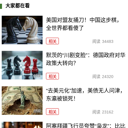
大家都在看
美国对盟友捅刀！中国这步棋，
全世界都看傻了
相关
阅读
34483
默茨的“川剧变脸”：德国政府对华
政策大转向？
相关
阅读
24320
“去美元化”加速，美债无人问津，
东瀛被锁死！
相关
阅读
23162
阿塞拜疆飞行员夸赞“枭龙”：比比