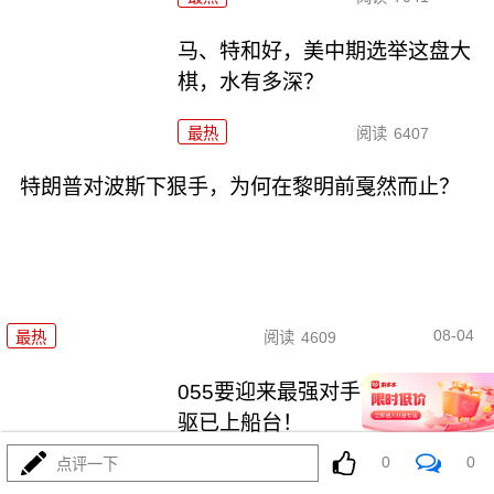
马、特和好，美中期选举这盘大
棋，水有多深？
最热
阅读
6407
特朗普对波斯下狠手，为何在黎明前戛然而止？
08-04
最热
阅读
4609
055要迎来最强对手？东瀛万吨新
驱已上船台！
0
0
点评一下
最热
阅读
11196