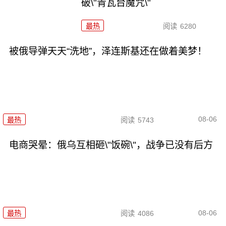
破\"青瓦台魔咒\"
最热
阅读
6280
被俄导弹天天“洗地”，泽连斯基还在做着美梦！
08-06
最热
阅读
5743
电商哭晕：俄乌互相砸\"饭碗\"，战争已没有后方
08-06
最热
阅读
4086