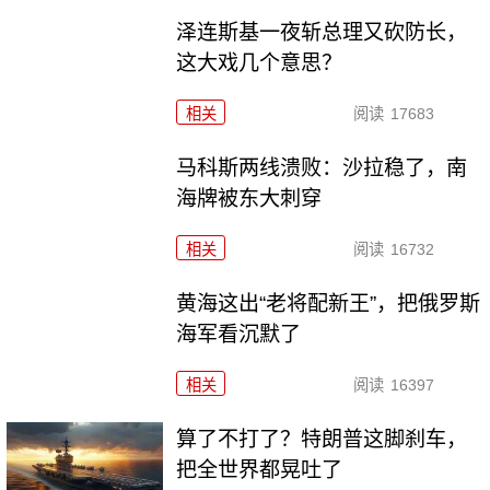
泽连斯基一夜斩总理又砍防长，
这大戏几个意思？
相关
阅读
17683
马科斯两线溃败：沙拉稳了，南
海牌被东大刺穿
相关
阅读
16732
黄海这出“老将配新王”，把俄罗斯
海军看沉默了
相关
阅读
16397
算了不打了？特朗普这脚刹车，
把全世界都晃吐了