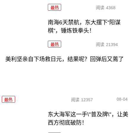
最热
阅读
4368
南海6天禁航，东大摆下“阳谋
棋”，锤炼铁拳头！
最热
阅读
21394
美利坚亲自下场救日元，结果呢？回弹后又蔫了
08-04
最热
阅读
12357
东大海军这一手\"普及牌\"，让美
西方彻底破防！