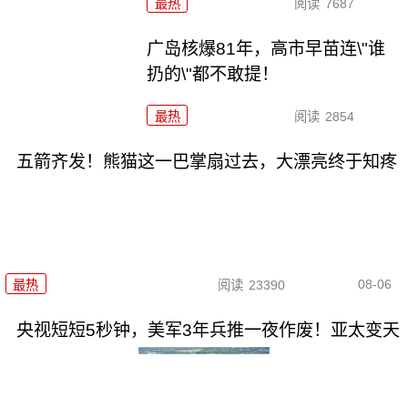
最热
阅读
7687
广岛核爆81年，高市早苗连\"谁
扔的\"都不敢提！
最热
阅读
2854
五箭齐发！熊猫这一巴掌扇过去，大漂亮终于知疼
08-06
最热
阅读
23390
央视短短5秒钟，美军3年兵推一夜作废！亚太变天