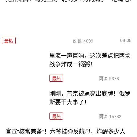
08-05
最热
阅读
4699
里海一声巨响，这次差点把两场
战争炸成一锅粥！
最热
阅读
9376
刚刚，普京被逼亮出底牌！俄罗
斯要干大事了！
最热
阅读
15782
官宣“核常兼备”！六爷挂弹反航母，炸醒多少人