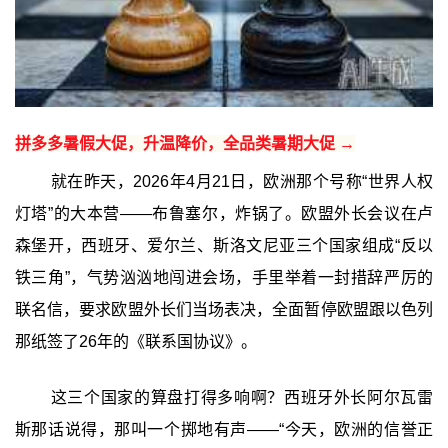
拼多多暑假大促，升温降价，全品类暑期大促 →
就在昨天，2026年4月21日，欧洲那个号称“世界人权
灯塔”的大本营——布鲁塞尔，炸锅了。欧盟外长会议在卢
森堡开，西班牙、爱尔兰、斯洛文尼亚三个国家组成“反以
铁三角”，气势汹汹地闯进会场，手里举着一封措辞严厉的
联名信，要求欧盟外长们当场表决，全面暂停欧盟跟以色列
那纸签了26年的《联系国协议》。
这三个国家的算盘打得多响啊？西班牙外长阿尔瓦雷
斯那话说得，那叫一个掷地有声——“今天，欧洲的信誉正