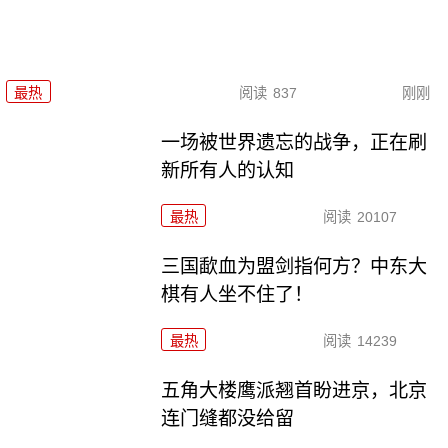
最热
阅读
837
刚刚
一场被世界遗忘的战争，正在刷
新所有人的认知
最热
阅读
20107
三国歃血为盟剑指何方？中东大
棋有人坐不住了！
最热
阅读
14239
五角大楼鹰派翘首盼进京，北京
连门缝都没给留