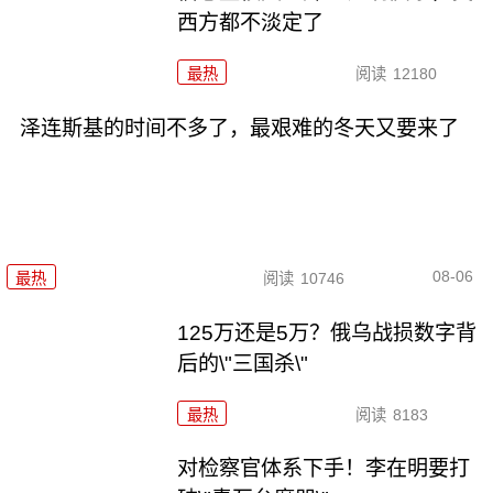
西方都不淡定了
最热
阅读
12180
泽连斯基的时间不多了，最艰难的冬天又要来了
08-06
最热
阅读
10746
125万还是5万？俄乌战损数字背
后的\"三国杀\"
最热
阅读
8183
对检察官体系下手！李在明要打