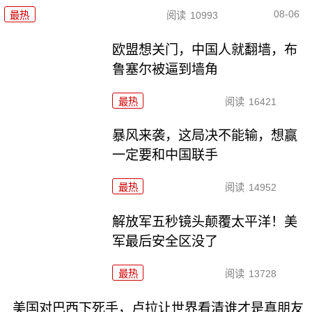
08-06
最热
阅读
10993
欧盟想关门，中国人就翻墙，布
鲁塞尔被逼到墙角
最热
阅读
16421
暴风来袭，这局决不能输，想赢
一定要和中国联手
最热
阅读
14952
解放军五秒镜头颠覆太平洋！美
军最后安全区没了
最热
阅读
13728
美国对巴西下死手，卢拉让世界看清谁才是真朋友