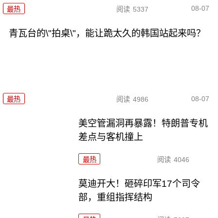
08-07
最热
阅读
5337
青瓦台的\"拍桌\"，能让跪太久的韩国站起来吗？
08-07
最热
阅读
4986
美空管漏洞再暴露！特朗普专机
差点与客机撞上
最热
阅读
4046
莫迪开大！砸碎印军17个司令
部，重组指挥结构