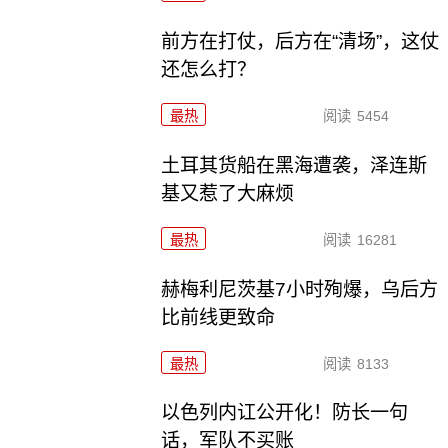
前方在打仗，后方在“清场”，这仗
还怎么打？
最热
阅读
5454
土耳其货船在黑海遭袭，泽连斯
基又惹了大麻烦
最热
阅读
16281
赫梅利尼茨基7小时殉爆，乌后方
比前线更致命
最热
阅读
8133
以色列内讧公开化！防长一句
话，军队不买账