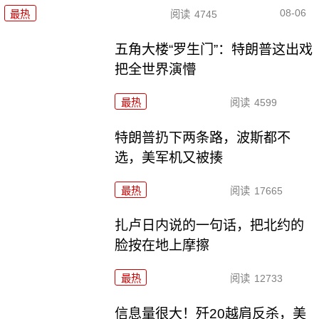
08-06
最热
阅读
4745
五角大楼“罗生门”：特朗普这出戏
把全世界演懵
最热
阅读
4599
特朗普扔下两条路，波斯都不
选，美军机又被揍
最热
阅读
17665
扎卢日内说的一句话，把北约的
脸按在地上摩擦
最热
阅读
12733
信息量很大！歼20越肩反杀，美