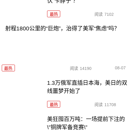
伏“卡脖子”？
最热
阅读
7102
射程1800公里的“巨炮”，治得了美军“焦虑”吗？
08-07
最热
阅读
14190
1.3万俄军直插日本海，美日的双
线噩梦开始了
最热
阅读
11708
美狂囤百万吨：一场提前下注的
\"铜牌军备竞赛\"