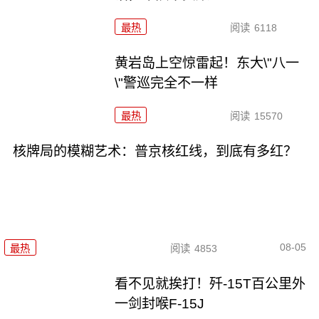
最热
阅读
6118
黄岩岛上空惊雷起！东大\"八一
\"警巡完全不一样
最热
阅读
15570
核牌局的模糊艺术：普京核红线，到底有多红？
08-05
最热
阅读
4853
看不见就挨打！歼-15T百公里外
一剑封喉F-15J