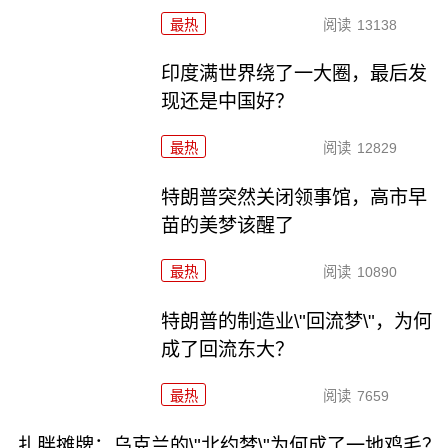
最热
阅读
13138
印度满世界绕了一大圈，最后发
现还是中国好？
最热
阅读
12829
特朗普突然关闭领事馆，高市早
苗的美梦该醒了
最热
阅读
10890
特朗普的制造业\"回流梦\"，为何
成了回流东大？
最热
阅读
7659
扎胖摊牌：乌克兰的\"北约梦\"为何成了一地鸡毛？