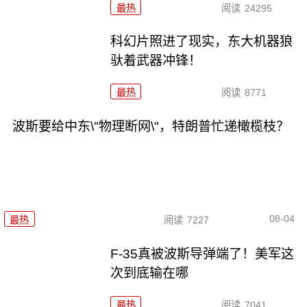
最热
阅读
24295
科幻片照进了现实，东大机器狼
驮着武器冲锋！
最热
阅读
8771
波斯要给中东\"物理断网\"，特朗普忙递橄榄枝？
08-04
最热
阅读
7227
F-35真被波斯导弹端了！美军这
次到底输在哪
最热
阅读
7041