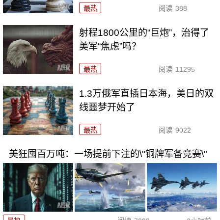
最热
阅读
388
射程1800公里的“巨炮”，治得了
美军“焦虑”吗？
最热
阅读
11295
1.3万俄军直插日本海，美日的双
线噩梦开始了
最热
阅读
9022
美狂囤百万吨：一场提前下注的\"铜牌军备竞赛\"