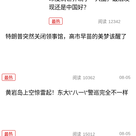
现还是中国好？
最热
阅读
12342
特朗普突然关闭领事馆，高市早苗的美梦该醒了
08-05
最热
阅读
10362
黄岩岛上空惊雷起！东大\"八一\"警巡完全不一样
08-05
最热
阅读
15012