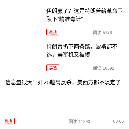
伊朗赢了？这是特朗普给革命卫
队下“精准毒计”
最热
阅读
5178
特朗普扔下两条路，波斯都不
选，美军机又被揍
最热
阅读
16591
信息量很大！歼20越肩反杀，美西方都不淡定了
08-06
最热
阅读
11290