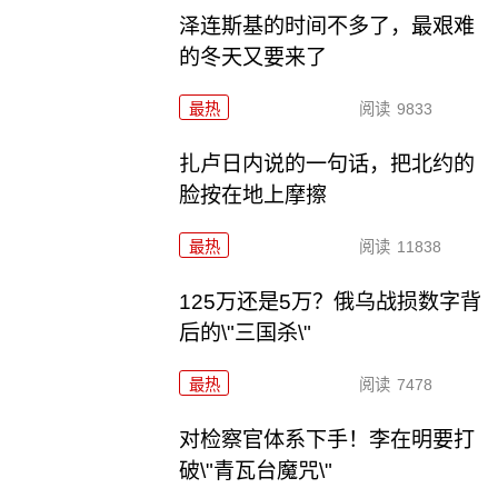
泽连斯基的时间不多了，最艰难
的冬天又要来了
最热
阅读
9833
扎卢日内说的一句话，把北约的
脸按在地上摩擦
最热
阅读
11838
125万还是5万？俄乌战损数字背
后的\"三国杀\"
最热
阅读
7478
对检察官体系下手！李在明要打
破\"青瓦台魔咒\"