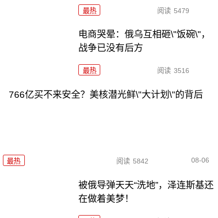
最热
阅读
5479
电商哭晕：俄乌互相砸\"饭碗\"，
战争已没有后方
最热
阅读
3516
766亿买不来安全？美核潜光鲜\"大计划\"的背后
08-06
最热
阅读
5842
被俄导弹天天“洗地”，泽连斯基还
在做着美梦！