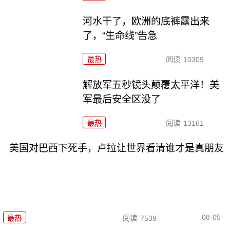
河水干了，欧洲的底裤露出来
了，“生命线”告急
最热
阅读
10309
解放军五秒镜头颠覆太平洋！美
军最后安全区没了
最热
阅读
13161
美国对巴西下死手，卢拉让世界看清谁才是真朋友
08-05
最热
阅读
7539