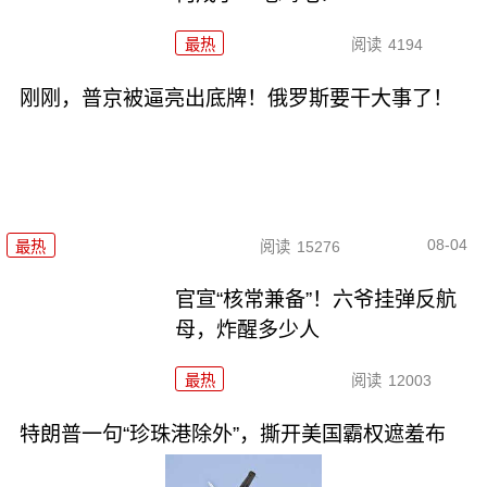
最热
阅读
4194
刚刚，普京被逼亮出底牌！俄罗斯要干大事了！
08-04
最热
阅读
15276
官宣“核常兼备”！六爷挂弹反航
母，炸醒多少人
最热
阅读
12003
特朗普一句“珍珠港除外”，撕开美国霸权遮羞布