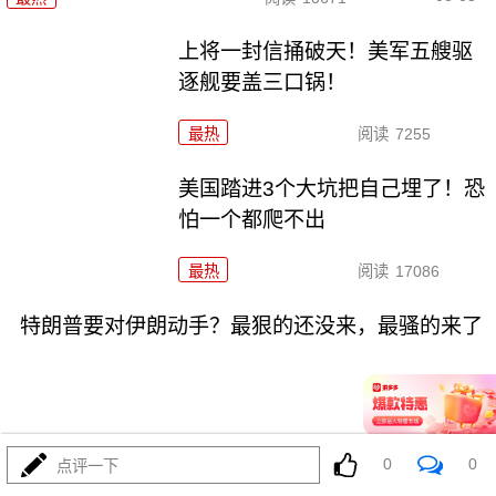
上将一封信捅破天！美军五艘驱
逐舰要盖三口锅！
最热
阅读
7255
美国踏进3个大坑把自己埋了！恐
怕一个都爬不出
最热
阅读
17086
特朗普要对伊朗动手？最狠的还没来，最骚的来了
0
0
点评一下
08-03
最热
阅读
5845