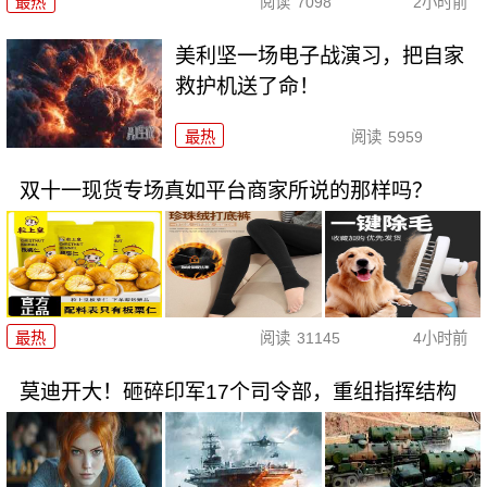
最热
阅读
7098
2小时前
美利坚一场电子战演习，把自家
救护机送了命！
最热
阅读
5959
双十一现货专场真如平台商家所说的那样吗？
最热
阅读
31145
4小时前
莫迪开大！砸碎印军17个司令部，重组指挥结构