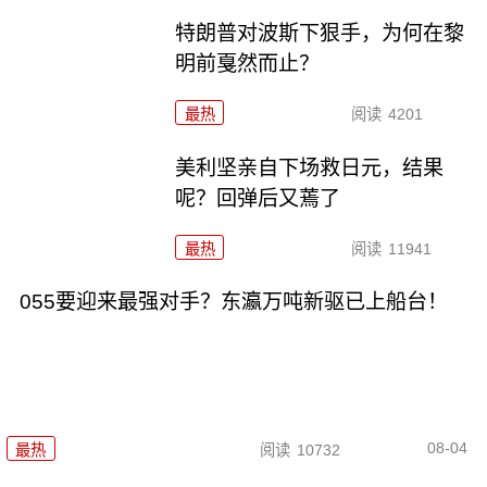
特朗普对波斯下狠手，为何在黎
明前戛然而止？
最热
阅读
4201
美利坚亲自下场救日元，结果
呢？回弹后又蔫了
最热
阅读
11941
055要迎来最强对手？东瀛万吨新驱已上船台！
08-04
最热
阅读
10732