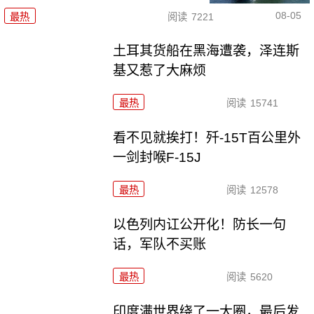
08-05
最热
阅读
7221
土耳其货船在黑海遭袭，泽连斯
基又惹了大麻烦
最热
阅读
15741
看不见就挨打！歼-15T百公里外
一剑封喉F-15J
最热
阅读
12578
以色列内讧公开化！防长一句
话，军队不买账
最热
阅读
5620
印度满世界绕了一大圈，最后发