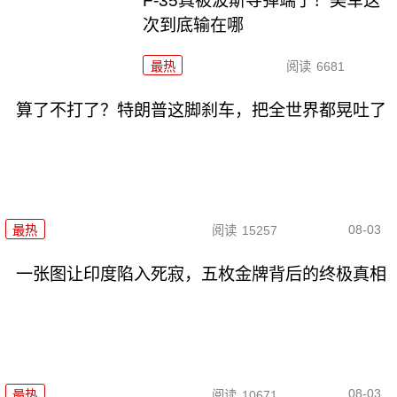
F-35真被波斯导弹端了！美军这
次到底输在哪
最热
阅读
6681
算了不打了？特朗普这脚刹车，把全世界都晃吐了
08-03
最热
阅读
15257
一张图让印度陷入死寂，五枚金牌背后的终极真相
08-03
最热
阅读
10671