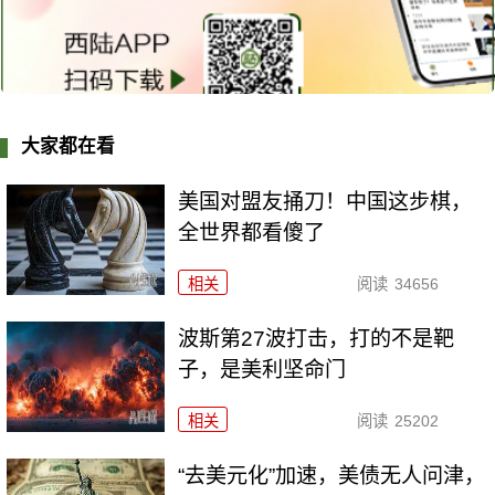
大家都在看
美国对盟友捅刀！中国这步棋，
全世界都看傻了
相关
阅读
34656
波斯第27波打击，打的不是靶
子，是美利坚命门
相关
阅读
25202
“去美元化”加速，美债无人问津，