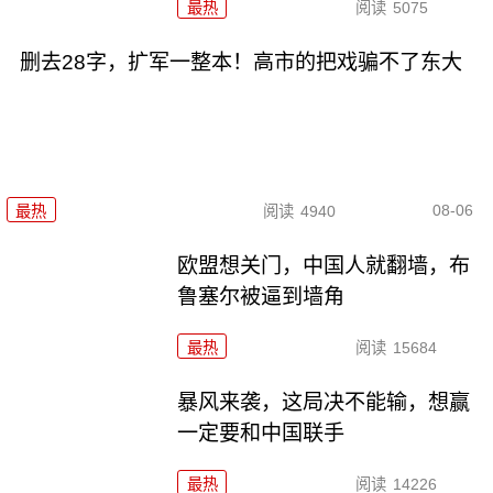
最热
阅读
5075
删去28字，扩军一整本！高市的把戏骗不了东大
08-06
最热
阅读
4940
欧盟想关门，中国人就翻墙，布
鲁塞尔被逼到墙角
最热
阅读
15684
暴风来袭，这局决不能输，想赢
一定要和中国联手
最热
阅读
14226