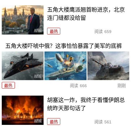
五角大楼鹰派翘首盼进京，北京
连门缝都没给留
最热
阅读
659
五角大楼吓唬中俄？这事恰恰暴露了美军的底裤
最热
阅读
666
刚刚
胡塞这一炸，我终于看懂伊朗总
统昨天那句话了
最热
阅读
561