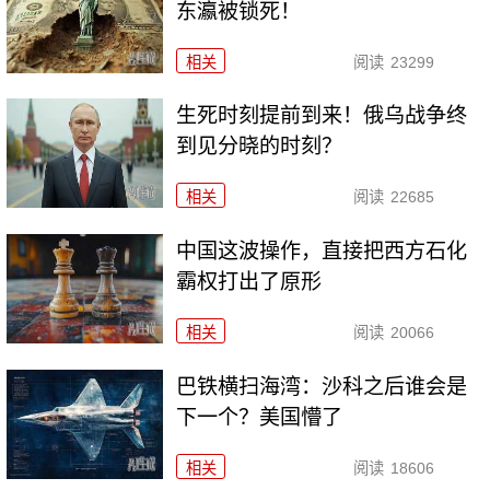
东瀛被锁死！
相关
阅读
23299
生死时刻提前到来！俄乌战争终
到见分晓的时刻？
相关
阅读
22685
中国这波操作，直接把西方石化
霸权打出了原形
相关
阅读
20066
巴铁横扫海湾：沙科之后谁会是
下一个？美国懵了
相关
阅读
18606