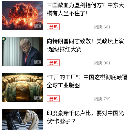
三国歃血为盟剑指何方？中东大
棋有人坐不住了！
最热
阅读
601
向特朗普同志致敬！美政坛上演
“超级抹红大赛”
最热
阅读
901
“工厂的工厂”：中国这棋彻底颠覆
全球工业版图
最热
阅读
795
印度豪赌千亿卢比，要对中国光
伏“卡脖子”？