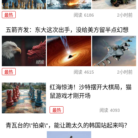
最热
阅读
6186
2小时前
五箭齐发：东大这次出手，没给美方留半点幻想
最热
阅读
4615
2小时前
红海惊涛！沙特摆开大棋局，猫
鼠游戏才刚开场
最热
阅读
4093
青瓦台的\"拍桌\"，能让跪太久的韩国站起来吗？