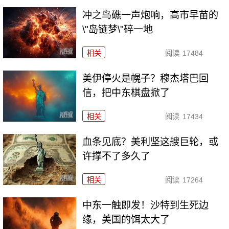
冲之鸟礁一声炮响，高市早苗的
\"岛链梦\"碎一地
相关
阅读
17484
美伊停火是幌子？穆杰塔巴回
信，把中东棋盘掀了
相关
阅读
17434
血条见底？美利坚这艘巨轮，或
许撑不了多久了
相关
阅读
17264
中东一触即发！沙特到生死边
缘，美国的饵太大了