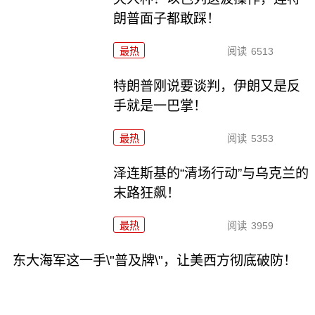
朗普面子都敢踩！
最热
阅读
6513
特朗普刚说要谈判，伊朗又是反
手就是一巴掌！
最热
阅读
5353
泽连斯基的“清场行动”与乌克兰的
末路狂飙！
最热
阅读
3959
东大海军这一手\"普及牌\"，让美西方彻底破防！