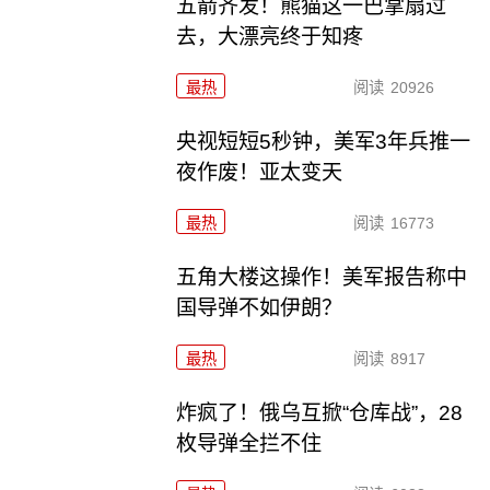
五箭齐发！熊猫这一巴掌扇过
去，大漂亮终于知疼
最热
阅读
20926
央视短短5秒钟，美军3年兵推一
夜作废！亚太变天
最热
阅读
16773
五角大楼这操作！美军报告称中
国导弹不如伊朗？
最热
阅读
8917
炸疯了！俄乌互掀“仓库战”，28
枚导弹全拦不住