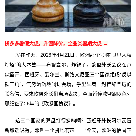
拼多多暑假大促，升温降价，全品类暑期大促 →
就在昨天，2026年4月21日，欧洲那个号称“世界人权
灯塔”的大本营——布鲁塞尔，炸锅了。欧盟外长会议在卢
森堡开，西班牙、爱尔兰、斯洛文尼亚三个国家组成“反以
铁三角”，气势汹汹地闯进会场，手里举着一封措辞严厉的
联名信，要求欧盟外长们当场表决，全面暂停欧盟跟以色列
那纸签了26年的《联系国协议》。
这三个国家的算盘打得多响啊？西班牙外长阿尔瓦雷
斯那话说得，那叫一个掷地有声——“今天，欧洲的信誉正