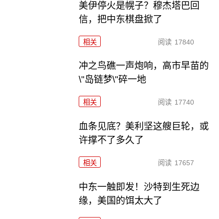
美伊停火是幌子？穆杰塔巴回
信，把中东棋盘掀了
相关
阅读
17840
冲之鸟礁一声炮响，高市早苗的
\"岛链梦\"碎一地
相关
阅读
17740
血条见底？美利坚这艘巨轮，或
许撑不了多久了
相关
阅读
17657
中东一触即发！沙特到生死边
缘，美国的饵太大了