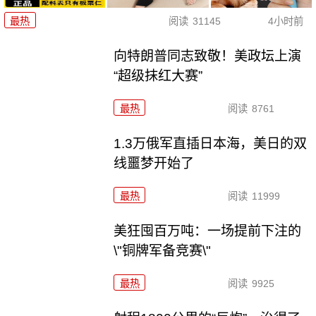
最热
阅读
31145
4小时前
向特朗普同志致敬！美政坛上演
“超级抹红大赛”
最热
阅读
8761
1.3万俄军直插日本海，美日的双
线噩梦开始了
最热
阅读
11999
美狂囤百万吨：一场提前下注的
\"铜牌军备竞赛\"
最热
阅读
9925