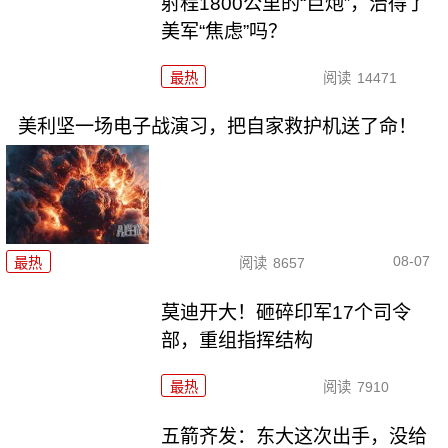
射程1800公里的“巨炮”，治得了
美军“焦虑”吗？
最热
阅读
14471
美利坚一场电子战演习，把自家救护机送了命！
08-07
最热
阅读
8657
莫迪开大！砸碎印军17个司令
部，重组指挥结构
最热
阅读
7910
五箭齐发：东大这次出手，没给