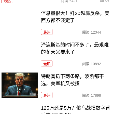
08-06
最热
阅读
6421
信息量很大！歼20越肩反杀，美
西方都不淡定了
最热
阅读
12344
泽连斯基的时间不多了，最艰难
的冬天又要来了
最热
阅读
10892
特朗普扔下两条路，波斯都不
选，美军机又被揍
最热
阅读
17898
125万还是5万？俄乌战损数字背