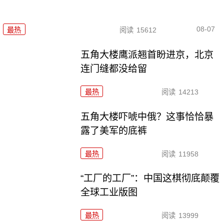
08-07
最热
阅读
15612
五角大楼鹰派翘首盼进京，北京
连门缝都没给留
最热
阅读
14213
五角大楼吓唬中俄？这事恰恰暴
露了美军的底裤
最热
阅读
11958
“工厂的工厂”：中国这棋彻底颠覆
全球工业版图
最热
阅读
13999