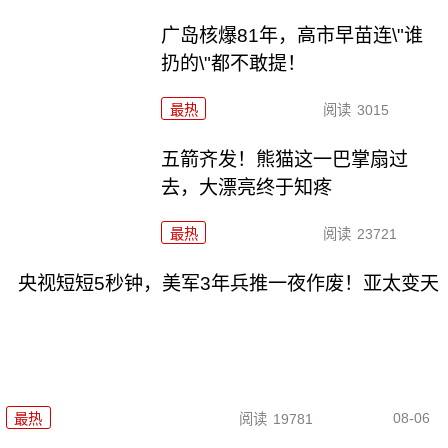
广岛核爆81年，高市早苗连\"谁
扔的\"都不敢提！
最热
阅读
3015
五箭齐发！熊猫这一巴掌扇过
去，大漂亮终于知疼
最热
阅读
23721
央视短短5秒钟，美军3年兵推一夜作废！亚太变天
08-06
最热
阅读
19781