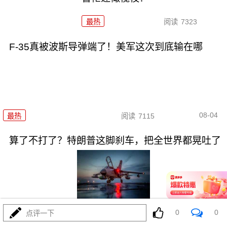
最热
阅读
7323
F-35真被波斯导弹端了！美军这次到底输在哪
08-04
最热
阅读
7115
算了不打了？特朗普这脚刹车，把全世界都晃吐了
08-03
最热
阅读
15942
0
0
点评一下