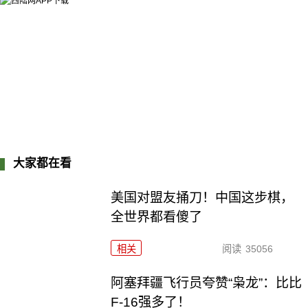
大家都在看
美国对盟友捅刀！中国这步棋，
全世界都看傻了
相关
阅读
35056
阿塞拜疆飞行员夸赞“枭龙”：比比
F-16强多了！