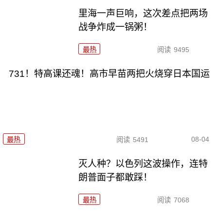
里海一声巨响，这次差点把两场
战争炸成一锅粥！
最热
阅读
9495
731！特高课还魂！高市早苗两把火烧穿日本国运
08-04
最热
阅读
5491
灭人种？以色列这波操作，连特
朗普面子都敢踩！
最热
阅读
7068