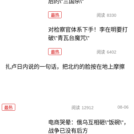
后的\"三国杀\"
最热
阅读
8330
对检察官体系下手！李在明要打
破\"青瓦台魔咒\"
最热
阅读
6402
扎卢日内说的一句话，把北约的脸按在地上摩擦
08-06
最热
阅读
12912
电商哭晕：俄乌互相砸\"饭碗\"，
战争已没有后方