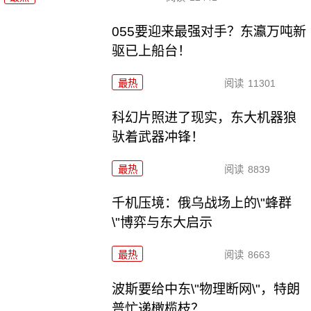
055要迎来最强对手？东瀛万吨新
驱已上船台！
最热
阅读
11301
科幻片照进了现实，东大机器狼
驮着武器冲锋！
最热
阅读
8839
千机压境：俄乌战场上的\"蜂群
\"博弈与东大启示
最热
阅读
8663
波斯要给中东\"物理断网\"，特朗
普忙递橄榄枝？