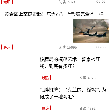
08-05
最热
阅读
7769
黄岩岛上空惊雷起！东大\"八一\"警巡完全不一样
08-05
最热
阅读
15695
核牌局的模糊艺术：普京核红
线，到底有多红？
最热
阅读
4976
扎胖摊牌：乌克兰的\"北约梦\"为
何成了一地鸡毛？
最热
阅读
4792