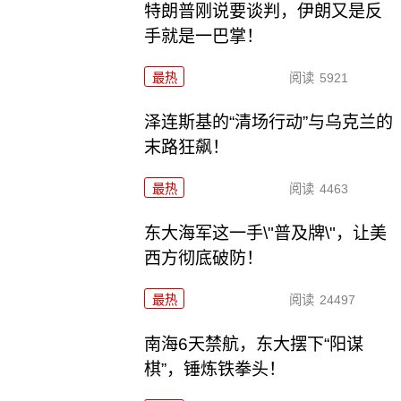
特朗普刚说要谈判，伊朗又是反
手就是一巴掌！
最热
阅读
5921
泽连斯基的“清场行动”与乌克兰的
末路狂飙！
最热
阅读
4463
东大海军这一手\"普及牌\"，让美
西方彻底破防！
最热
阅读
24497
南海6天禁航，东大摆下“阳谋
棋”，锤炼铁拳头！