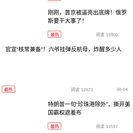
刚刚，普京被逼亮出底牌！俄罗
斯要干大事了！
最热
阅读
15900
官宣“核常兼备”！六爷挂弹反航母，炸醒多少人
08-04
最热
阅读
12673
特朗普一句“珍珠港除外”，撕开美
国霸权遮羞布
最热
阅读
11597