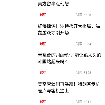
美方留半点幻想
最热
阅读
6528
红海惊涛！沙特摆开大棋局，猫
鼠游戏才刚开场
最热
阅读
5534
青瓦台的\"拍桌\"，能让跪太久的
韩国站起来吗？
最热
阅读
5198
美空管漏洞再暴露！特朗普专机
差点与客机撞上
最热
阅读
4211