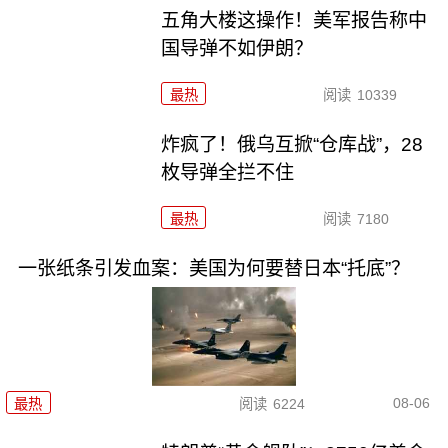
五角大楼这操作！美军报告称中
国导弹不如伊朗？
最热
阅读
10339
炸疯了！俄乌互掀“仓库战”，28
枚导弹全拦不住
最热
阅读
7180
一张纸条引发血案：美国为何要替日本“托底”？
08-06
最热
阅读
6224