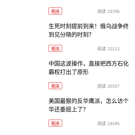
相关
阅读
23705
生死时刻提前到来！俄乌战争终
到见分晓的时刻？
相关
阅读
23113
中国这波操作，直接把西方石化
霸权打出了原形
相关
阅读
20337
美国最狠的反华鹰派，怎么访个
华还委屈上了？
相关
阅读
19185