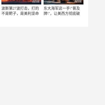
波斯第27波打击，打的
东大海军这一手\"普及
不是靶子，是美利坚命
牌\"，让美西方彻底破
门
防！