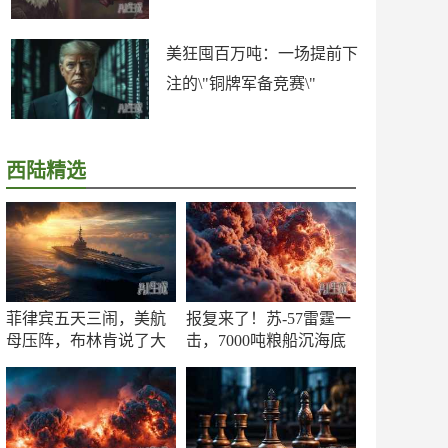
美狂囤百万吨：一场提前下
注的\"铜牌军备竞赛\"
西陆精选
菲律宾五天三闹，美航
报复来了！苏-57雷霆一
母压阵，布林肯说了大
击，7000吨粮船沉海底
实话