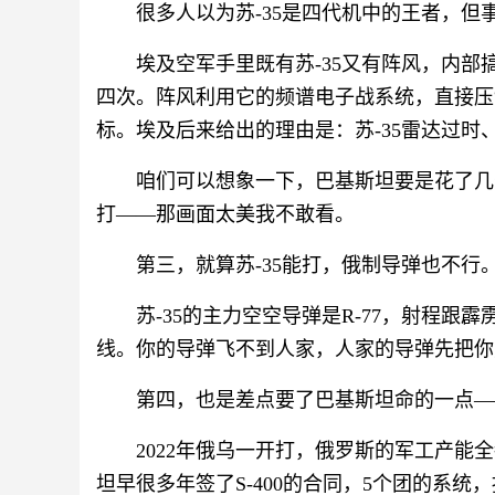
很多人以为苏-35是四代机中的王者，
埃及空军手里既有苏-35又有阵风，内部搞
四次。阵风利用它的频谱电子战系统，直接压制
标。埃及后来给出的理由是：苏-35雷达过
咱们可以想象一下，巴基斯坦要是花了几
打——那画面太美我不敢看。
第三，就算苏-35能打，俄制导弹也不行
苏-35的主力空空导弹是R-77，射程跟
线。你的导弹飞不到人家，人家的导弹先把你
第四，也是差点要了巴基斯坦命的一点—
2022年俄乌一开打，俄罗斯的军工产
坦早很多年签了S-400的合同，5个团的系统，