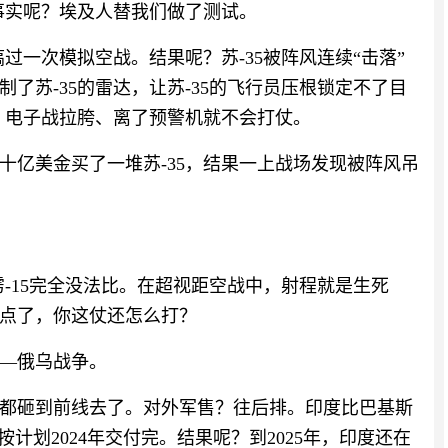
但事实呢？埃及人替我们做了测试。
过一次模拟空战。结果呢？苏-35被阵风连续“击落”
了苏-35的雷达，让苏-35的飞行员压根锁定不了目
时、电子战拉胯、离了预警机就不会打仗。
十亿美金买了一堆苏-35，结果一上战场发现被阵风吊
。
霹雳-15完全没法比。在超视距空战中，射程就是生死
点了，你这仗还怎么打？
—俄乌战争。
能全都砸到前线去了。对外军售？往后排。印度比巴基斯
按计划2024年交付完。结果呢？到2025年，印度还在