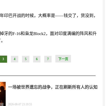
025年印巴开战的时候，大概率是——钱交了，货没到，
的F-16和枭龙Block2，面对印度满编的阵风和升
了。
3
4
5
6
7
下一页
一场被世界遗忘的战争，正在刷新所有人的认知
2026-08-07 23:19:55