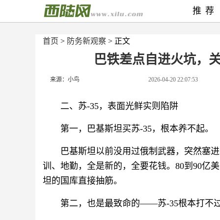
推荐
首页
>
防务新观察
> 正文
巴铁差点自进火坑，
来源：小鸟
2026-04-20 22:07:53
二、苏-35，表面光鲜实则陷阱
第一，巴基斯坦买苏-35，根本养不起。
巴基斯坦以前没用过俄制武器，突然塞进
训、地勤，全是新的，全要花钱。80到90
坦的国库直接抽筋。
第二，也是最致命的——苏-35根本打不