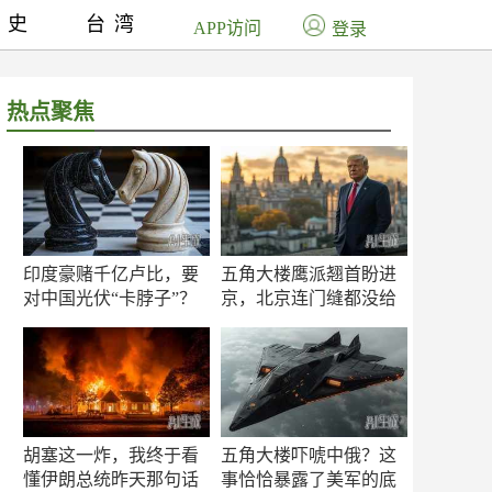
历史
台湾
APP访问
登录
热点聚焦
印度豪赌千亿卢比，要
五角大楼鹰派翘首盼进
对中国光伏“卡脖子”？
京，北京连门缝都没给
留
胡塞这一炸，我终于看
五角大楼吓唬中俄？这
懂伊朗总统昨天那句话
事恰恰暴露了美军的底