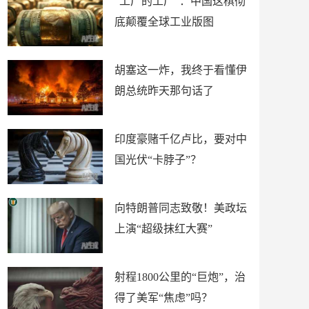
“工厂的工厂”：中国这棋彻
底颠覆全球工业版图
胡塞这一炸，我终于看懂伊
朗总统昨天那句话了
印度豪赌千亿卢比，要对中
国光伏“卡脖子”？
向特朗普同志致敬！美政坛
上演“超级抹红大赛”
射程1800公里的“巨炮”，治
得了美军“焦虑”吗？