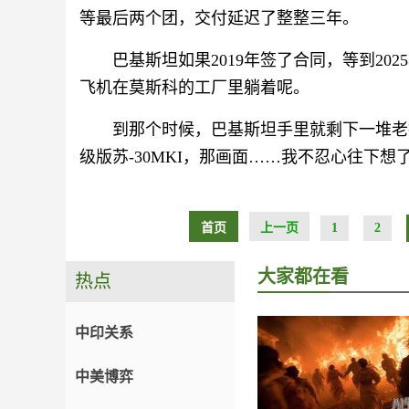
等最后两个团，交付延迟了整整三年。
巴基斯坦如果2019年签了合同，等到2
飞机在莫斯科的工厂里躺着呢。
到那个时候，巴基斯坦手里就剩下一堆老掉牙
级版苏-30MKI，那画面……我不忍心往下想
首页
上一页
1
2
大家都在看
热点
中印关系
中美博弈