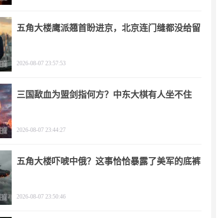
五角大楼鹰派翘首盼进京，北京连门缝都没给留
2026-08-07 23:57:53
三国歃血为盟剑指何方？中东大棋有人坐不住
了！
2026-08-07 23:44:27
五角大楼吓唬中俄？这事恰恰暴露了美军的底裤
2026-08-07 23:50:46