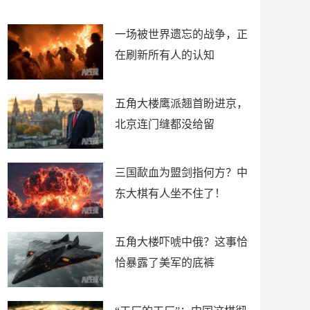
了
裤
一场被世界遗忘的战争，正
在刷新所有人的认知
五角大楼鹰派翘首盼进京，
北京连门缝都没给留
三国歃血为盟剑指何方？中
东大棋有人坐不住了！
五角大楼吓唬中俄？这事恰
恰暴露了美军的底裤