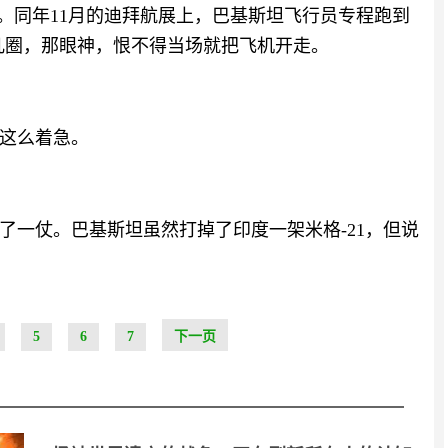
艇。同年11月的迪拜航展上，巴基斯坦飞行员专程跑到
好几圈，那眼神，恨不得当场就把飞机开走。
这么着急。
干了一仗。巴基斯坦虽然打掉了印度一架米格-21，但说
5
6
7
下一页