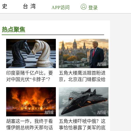
历史
台湾
APP访问
登录
热点聚焦
印度豪赌千亿卢比，要
五角大楼鹰派翘首盼进
对中国光伏“卡脖子”？
京，北京连门缝都没给
留
胡塞这一炸，我终于看
五角大楼吓唬中俄？这
懂伊朗总统昨天那句话
事恰恰暴露了美军的底