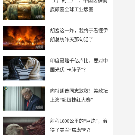
“工厂的工厂”：中国这棋彻
底颠覆全球工业版图
胡塞这一炸，我终于看懂伊
朗总统昨天那句话了
印度豪赌千亿卢比，要对中
国光伏“卡脖子”？
向特朗普同志致敬！美政坛
上演“超级抹红大赛”
射程1800公里的“巨炮”，治
得了美军“焦虑”吗？