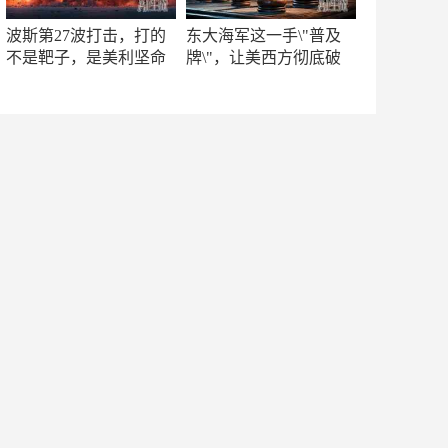
波斯第27波打击，打的
东大海军这一手\"普及
不是靶子，是美利坚命
牌\"，让美西方彻底破
门
防！