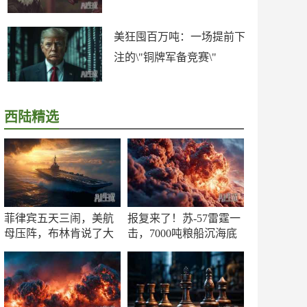
美狂囤百万吨：一场提前下
注的\"铜牌军备竞赛\"
西陆精选
菲律宾五天三闹，美航
报复来了！苏-57雷霆一
母压阵，布林肯说了大
击，7000吨粮船沉海底
实话