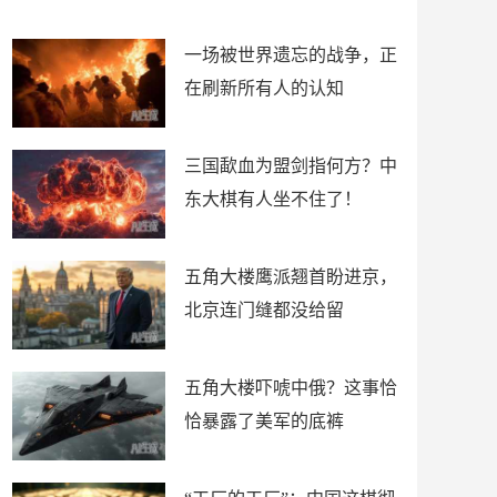
了
裤
一场被世界遗忘的战争，正
在刷新所有人的认知
三国歃血为盟剑指何方？中
东大棋有人坐不住了！
五角大楼鹰派翘首盼进京，
北京连门缝都没给留
五角大楼吓唬中俄？这事恰
恰暴露了美军的底裤