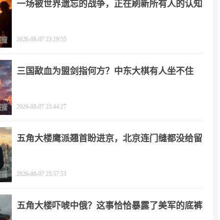
一场被世界遗忘的战争，正在刷新所有人的认知
2026-08-07 23:19:55
三国歃血为盟剑指何方？中东大棋有人坐不住
了！
2026-08-07 23:44:27
五角大楼鹰派翘首盼进京，北京连门缝都没给留
2026-08-07 23:57:53
五角大楼吓唬中俄？这事恰恰暴露了美军的底裤