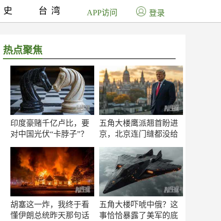
历史
台湾
APP访问
登录
热点聚焦
印度豪赌千亿卢比，要
五角大楼鹰派翘首盼进
对中国光伏“卡脖子”？
京，北京连门缝都没给
留
胡塞这一炸，我终于看
五角大楼吓唬中俄？这
懂伊朗总统昨天那句话
事恰恰暴露了美军的底