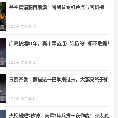
美空管漏洞再暴露！特朗普专机差点与客机撞上
2026-08-07 11:03:17
广岛核爆81年，高市早苗连\"谁扔的\"都不敢提！
2026-08-07 10:55:12
五箭齐发！熊猫这一巴掌扇过去，大漂亮终于知
疼
2026-08-06 23:56:44
央视短短5秒钟，美军3年兵推一夜作废！亚太变