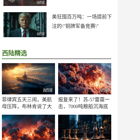
美狂囤百万吨：一场提前下
注的\"铜牌军备竞赛\"
西陆精选
菲律宾五天三闹，美航
报复来了！苏-57雷霆一
母压阵，布林肯说了大
击，7000吨粮船沉海底
实话