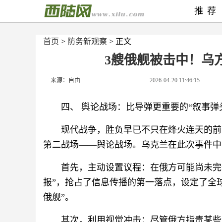
推荐
首页
>
防务新观察
> 正文
3艘俄舰被击中！乌
来源：自由
2026-04-20 11:46:15
四、 舆论战场：比导弹更重要的“叙事弹头
现代战争，胜负早已不只在烽火连天的前
第二战场——舆论战场。乌克兰在此次事件中
首先，主动设置议程：在俄方可能尚未完
报”，抢占了信息传播的第一落点，设定了全
俄舰”。
其次，利用视觉冲击：尽管俄方指责某些