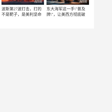
波斯第27波打击，打的
东大海军这一手\"普及
不是靶子，是美利坚命
牌\"，让美西方彻底破
门
防！