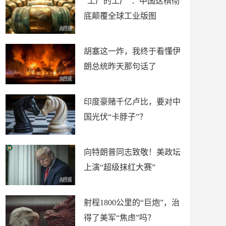
“工厂的工厂”：中国这棋彻
底颠覆全球工业版图
胡塞这一炸，我终于看懂伊
朗总统昨天那句话了
印度豪赌千亿卢比，要对中
国光伏“卡脖子”？
向特朗普同志致敬！美政坛
上演“超级抹红大赛”
射程1800公里的“巨炮”，治
得了美军“焦虑”吗？