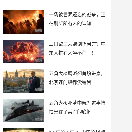
了
裤
一场被世界遗忘的战争，正
在刷新所有人的认知
三国歃血为盟剑指何方？中
东大棋有人坐不住了！
五角大楼鹰派翘首盼进京，
北京连门缝都没给留
五角大楼吓唬中俄？这事恰
恰暴露了美军的底裤