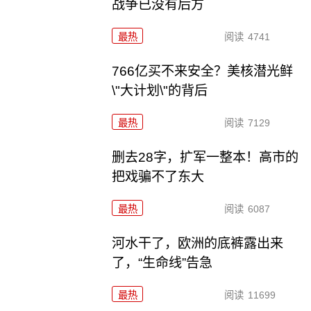
战争已没有后方
最热
阅读
4741
766亿买不来安全？美核潜光鲜
\"大计划\"的背后
最热
阅读
7129
删去28字，扩军一整本！高市的
把戏骗不了东大
最热
阅读
6087
河水干了，欧洲的底裤露出来
了，“生命线”告急
最热
阅读
11699