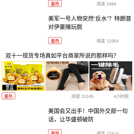
最热
阅读
2484
美军一号人物突然“反水”？特朗普
对伊豪赌玩脱
最热
阅读
12964
双十一现货专场真如平台商家所说的那样吗？
最热
阅读
31145
4小时前
美国会又出手！中国外交部一句
话，让华盛顿破防
最热
阅读
12414