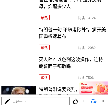
母，炸醒多少人
最热
阅读
13124
特朗普一句“珍珠港除外”，撕开美
国霸权遮羞布
最热
阅读
12082
灭人种？以色列这波操作，连特
朗普面子都敢踩！
最热
阅读
7506
特朗普刚说要谈判，伊朗又是反
手就是一巴掌！
0
0
点评一下
最热
阅读
6352