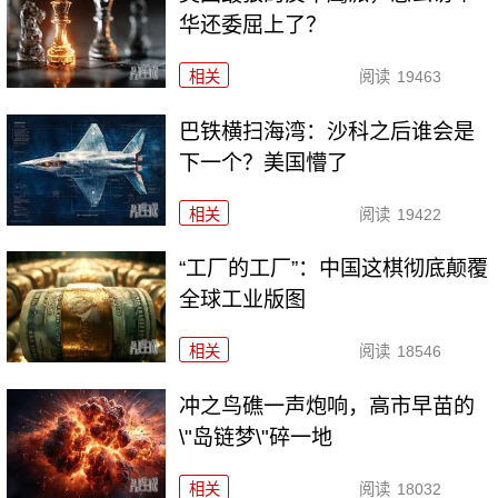
华还委屈上了？
相关
阅读
19463
巴铁横扫海湾：沙科之后谁会是
下一个？美国懵了
相关
阅读
19422
“工厂的工厂”：中国这棋彻底颠覆
全球工业版图
相关
阅读
18546
冲之鸟礁一声炮响，高市早苗的
\"岛链梦\"碎一地
相关
阅读
18032