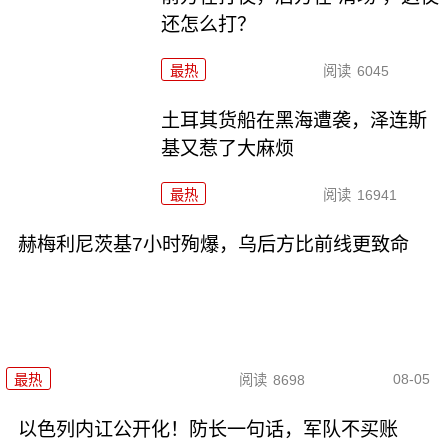
还怎么打？
最热
阅读
6045
土耳其货船在黑海遭袭，泽连斯
基又惹了大麻烦
最热
阅读
16941
赫梅利尼茨基7小时殉爆，乌后方比前线更致命
08-05
最热
阅读
8698
以色列内讧公开化！防长一句话，军队不买账