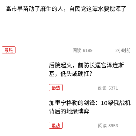
高市早苗动了麻生的人，自民党这潭水要搅浑了
最热
阅读
6199
2小时前
后院起火，前防长逼宫泽连斯
基，低头或硬扛？
最热
阅读
5371
加里宁格勒的剑锋：10架俄战机
背后的地缘博弈
最热
阅读
3953