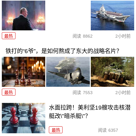
最热
阅读
8862
2小时前
铁打的“6爷”，是如何熬成了东大的战略名片？
最热
阅读
7553
2小时前
水面拉跨！美利坚19艘攻击核潜
艇改\"暗杀艇\"？
最热
阅读
6357