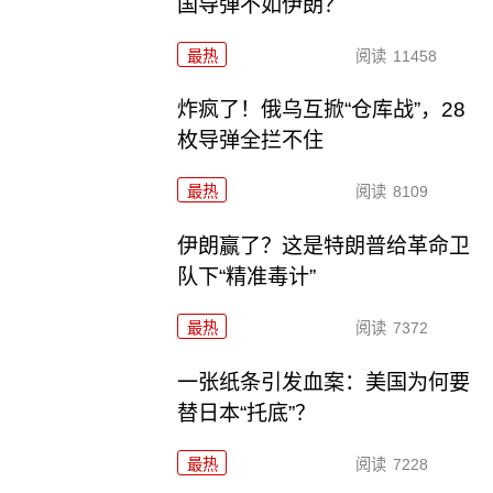
国导弹不如伊朗？
最热
阅读
11458
炸疯了！俄乌互掀“仓库战”，28
枚导弹全拦不住
最热
阅读
8109
伊朗赢了？这是特朗普给革命卫
队下“精准毒计”
最热
阅读
7372
一张纸条引发血案：美国为何要
替日本“托底”？
最热
阅读
7228