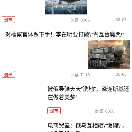
08-06
最热
阅读
8966
对检察官体系下手！李在明要打破\"青瓦台魔咒\"
08-06
最热
阅读
7113
被俄导弹天天“洗地”，泽连斯基还
在做着美梦！
最热
阅读
6556
电商哭晕：俄乌互相砸\"饭碗\"，