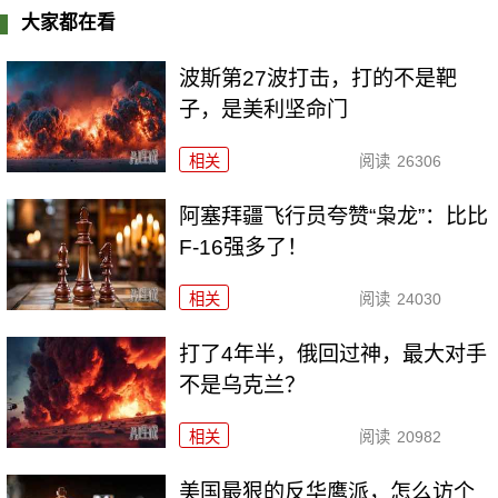
大家都在看
波斯第27波打击，打的不是靶
子，是美利坚命门
相关
阅读
26306
阿塞拜疆飞行员夸赞“枭龙”：比比
F-16强多了！
相关
阅读
24030
打了4年半，俄回过神，最大对手
不是乌克兰？
相关
阅读
20982
美国最狠的反华鹰派，怎么访个