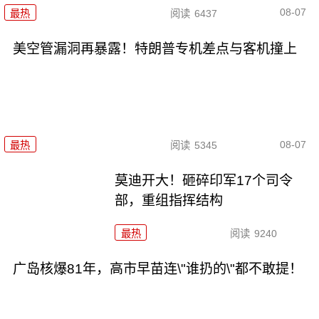
08-07
最热
阅读
6437
美空管漏洞再暴露！特朗普专机差点与客机撞上
08-07
最热
阅读
5345
莫迪开大！砸碎印军17个司令
部，重组指挥结构
最热
阅读
9240
广岛核爆81年，高市早苗连\"谁扔的\"都不敢提！