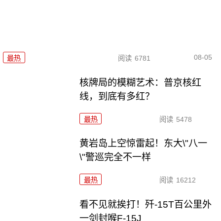
08-05
最热
阅读
6781
核牌局的模糊艺术：普京核红
线，到底有多红？
最热
阅读
5478
黄岩岛上空惊雷起！东大\"八一
\"警巡完全不一样
最热
阅读
16212
看不见就挨打！歼-15T百公里外
一剑封喉F-15J