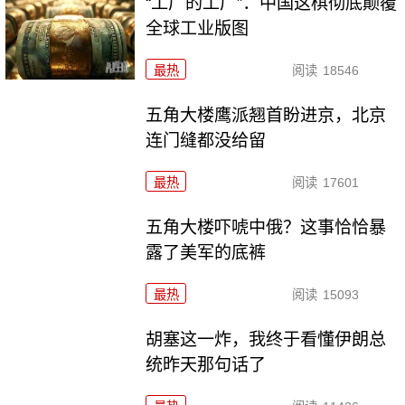
“工厂的工厂”：中国这棋彻底颠覆
全球工业版图
最热
阅读
18546
五角大楼鹰派翘首盼进京，北京
连门缝都没给留
最热
阅读
17601
五角大楼吓唬中俄？这事恰恰暴
露了美军的底裤
最热
阅读
15093
胡塞这一炸，我终于看懂伊朗总
统昨天那句话了