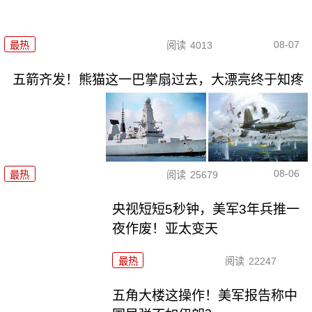
08-07
最热
阅读
4013
五箭齐发！熊猫这一巴掌扇过去，大漂亮终于知疼
08-06
最热
阅读
25679
央视短短5秒钟，美军3年兵推一
夜作废！亚太变天
最热
阅读
22247
五角大楼这操作！美军报告称中