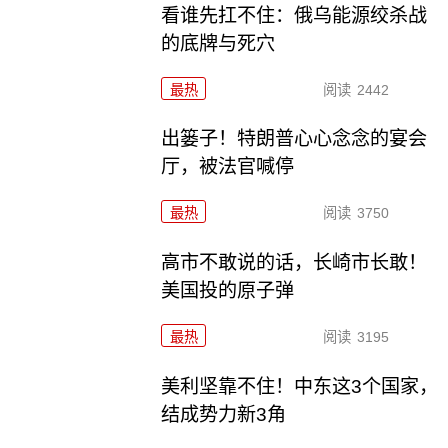
看谁先扛不住：俄乌能源绞杀战
的底牌与死穴
最热
阅读
2442
出篓子！特朗普心心念念的宴会
厅，被法官喊停
最热
阅读
3750
高市不敢说的话，长崎市长敢！
美国投的原子弹
最热
阅读
3195
美利坚靠不住！中东这3个国家，
结成势力新3角