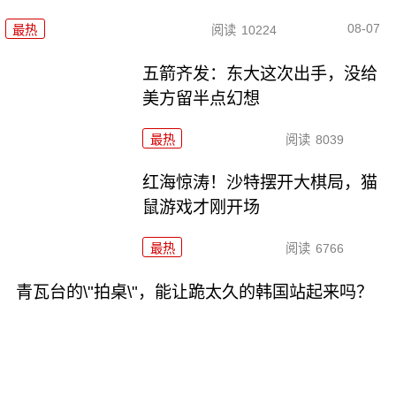
08-07
最热
阅读
10224
五箭齐发：东大这次出手，没给
美方留半点幻想
最热
阅读
8039
红海惊涛！沙特摆开大棋局，猫
鼠游戏才刚开场
最热
阅读
6766
青瓦台的\"拍桌\"，能让跪太久的韩国站起来吗？