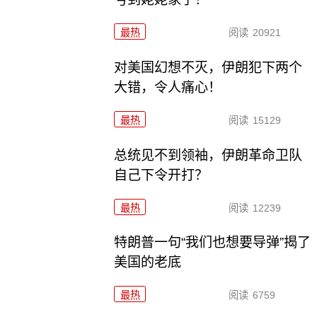
最热
阅读
20921
对美国幻想不灭，伊朗犯下两个
大错，令人痛心！
最热
阅读
15129
总统见不到领袖，伊朗革命卫队
自己下令开打？
最热
阅读
12239
特朗普一句“我们也想要导弹”揭了
美国的老底
最热
阅读
6759