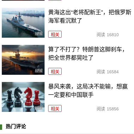
黄海这出“老将配新王”，把俄罗斯
海军看沉默了
相关
阅读
16810
算了不打了？特朗普这脚刹车，
把全世界都晃吐了
相关
阅读
16584
暴风来袭，这局决不能输，想赢
一定要和中国联手
相关
阅读
15856
热门评论