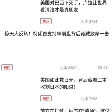
美国对巴西下死手，卢拉让世界
看清谁才是真朋友
最热
阅读
8714
惊天大反转！特朗普支持率崩盘背后竟藏致命一击
08-05
最热
阅读
8302
美国如此救日元，背后藏着三重
收割日本的阳谋！
最热
阅读
7268
前方在打仗，后方在“清场”，这仗