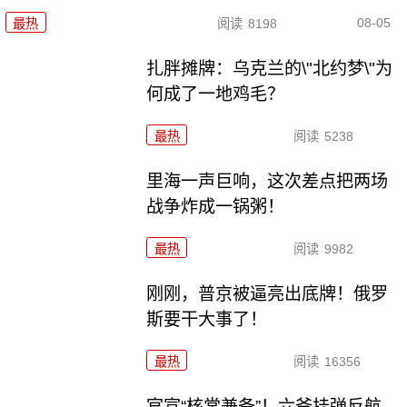
08-05
最热
阅读
8198
扎胖摊牌：乌克兰的\"北约梦\"为
何成了一地鸡毛？
最热
阅读
5238
里海一声巨响，这次差点把两场
战争炸成一锅粥！
最热
阅读
9982
刚刚，普京被逼亮出底牌！俄罗
斯要干大事了！
最热
阅读
16356
官宣“核常兼备”！六爷挂弹反航