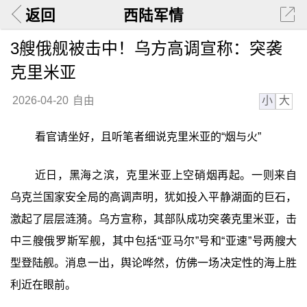
返回
西陆军情
3艘俄舰被击中！乌方高调宣称：突袭
克里米亚
小
大
2026-04-20
自由
看官请坐好，且听笔者细说克里米亚的“烟与火”‍
近日，黑海之滨，克里米亚上空硝烟再起。一则来自
乌克兰国家安全局的高调声明，犹如投入平静湖面的巨石，
激起了层层涟漪。乌方宣称，其部队成功突袭克里米亚，击
中三艘俄罗斯军舰，其中包括“亚马尔”号和“亚速”号两艘大
型登陆舰。消息一出，舆论哗然，仿佛一场决定性的海上胜
利近在眼前。