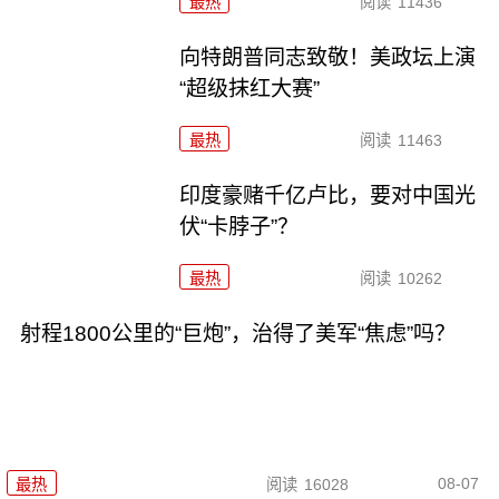
最热
阅读
11436
向特朗普同志致敬！美政坛上演
“超级抹红大赛”
最热
阅读
11463
印度豪赌千亿卢比，要对中国光
伏“卡脖子”？
最热
阅读
10262
射程1800公里的“巨炮”，治得了美军“焦虑”吗？
08-07
最热
阅读
16028