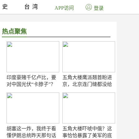
历史
台湾
APP访问
登录
热点聚焦
印度豪赌千亿卢比，要
五角大楼鹰派翘首盼进
对中国光伏“卡脖子”？
京，北京连门缝都没给
留
胡塞这一炸，我终于看
五角大楼吓唬中俄？这
懂伊朗总统昨天那句话
事恰恰暴露了美军的底