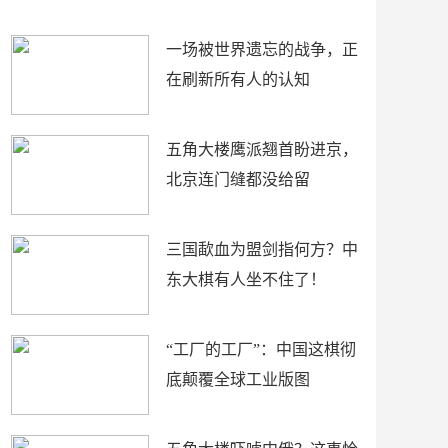
了
裤
一场被世界遗忘的战争，正
在刷新所有人的认知
五角大楼鹰派翘首盼进京，
北京连门缝都没给留
三国歃血为盟剑指何方？中
东大棋有人坐不住了！
“工厂的工厂”：中国这棋彻
底颠覆全球工业版图