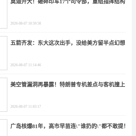
莫迪开大！砸碎印军17个司令部，重组指挥结构
2026-08-07 10:59:58
五箭齐发：东大这次出手，没给美方留半点幻想
2026-08-07 11:14:46
美空管漏洞再暴露！特朗普专机差点与客机撞上
2026-08-07 11:03:17
广岛核爆81年，高市早苗连\"谁扔的\"都不敢提！