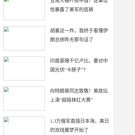
五角大楼吓唬中俄？这事恰
恰暴露了美军的底裤
胡塞这一炸，我终于看懂伊
朗总统昨天那句话了
印度豪赌千亿卢比，要对中
国光伏“卡脖子”？
向特朗普同志致敬！美政坛
上演“超级抹红大赛”
1.3万俄军直插日本海，美日
的双线噩梦开始了