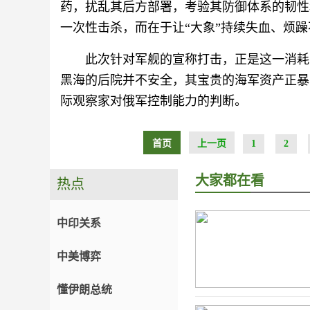
药，扰乱其后方部署，考验其防御体系的韧性
一次性击杀，而在于让“大象”持续失血、烦
此次针对军舰的宣称打击，正是这一消耗
黑海的后院并不安全，其宝贵的海军资产正暴
际观察家对俄军控制能力的判断。
首页
上一页
1
2
大家都在看
热点
中印关系
中美博弈
懂伊朗总统