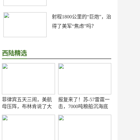
射程1800公里的“巨炮”，治
得了美军“焦虑”吗？
西陆精选
菲律宾五天三闹，美航
报复来了！苏-57雷霆一
母压阵，布林肯说了大
击，7000吨粮船沉海底
实话