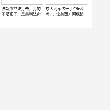
波斯第27波打击，打的
东大海军这一手\"普及
不是靶子，是美利坚命
牌\"，让美西方彻底破
门
防！