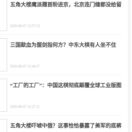
五角大楼鹰派翘首盼进京，北京连门缝都没给留
2026-08-07 23:57:53
三国歃血为盟剑指何方？中东大棋有人坐不住
了！
2026-08-07 23:44:27
“工厂的工厂”：中国这棋彻底颠覆全球工业版图
2026-08-07 23:27:11
五角大楼吓唬中俄？这事恰恰暴露了美军的底裤