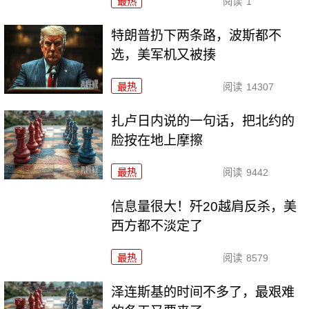
最热
阅读
1
特朗普扔下两条路，波斯都不
选，美军机又被揍
最热
阅读
14307
扎卢日内说的一句话，把北约的
脸按在地上摩擦
最热
阅读
9442
信息量很大！歼20越肩反杀，美
西方都不淡定了
最热
阅读
8579
泽连斯基的时间不多了，最艰难