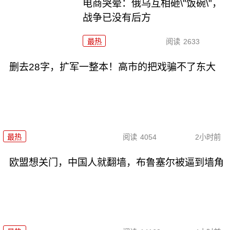
电商哭晕：俄乌互相砸\"饭碗\"，
战争已没有后方
最热
阅读
2633
删去28字，扩军一整本！高市的把戏骗不了东大
最热
阅读
4054
2小时前
欧盟想关门，中国人就翻墙，布鲁塞尔被逼到墙角