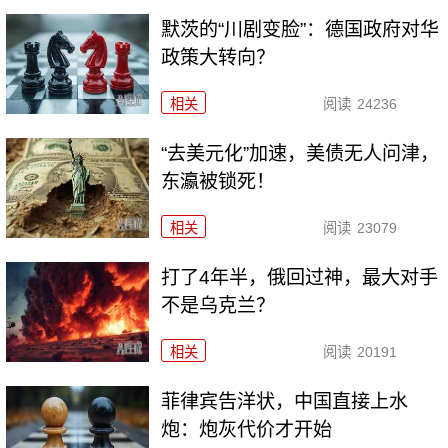
默茨的“川剧变脸”：德国政府对华
政策大转向？
相关
阅读
24236
“去美元化”加速，美债无人问津，
东瀛被锁死！
相关
阅读
23079
打了4年半，俄回过神，最大对手
不是乌克兰？
相关
阅读
20191
菲律宾告洋状，中国直接上水
炮：炮灰代价才开始