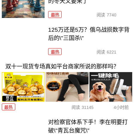
的冬天又要来了
最热
阅读
7740
125万还是5万？俄乌战损数字背
后的\"三国杀\"
最热
阅读
6221
双十一现货专场真如平台商家所说的那样吗？
最热
阅读
31145
4小时前
对检察官体系下手！李在明要打
破\"青瓦台魔咒\"