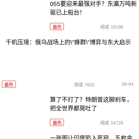
055要迎来最强对手？东瀛万吨新
驱已上船台！
最热
阅读
10198
千机压境：俄乌战场上的\"蜂群\"博弈与东大启示
08-04
最热
阅读
7602
算了不打了？特朗普这脚刹车，
把全世界都晃吐了
最热
阅读
14728
一张图让印度陷入死寂，五枚金