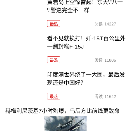
黄岩岛上空惊雷起！东大\"八一
\"警巡完全不一样
最热
阅读
14227
看不见就挨打！歼-15T百公里外
一剑封喉F-15J
最热
阅读
11805
印度满世界绕了一大圈，最后发
现还是中国好？
最热
阅读
11642
赫梅利尼茨基7小时殉爆，乌后方比前线更致命