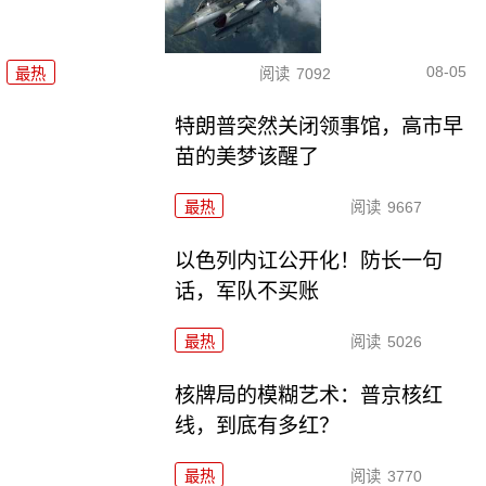
08-05
最热
阅读
7092
特朗普突然关闭领事馆，高市早
苗的美梦该醒了
最热
阅读
9667
以色列内讧公开化！防长一句
话，军队不买账
最热
阅读
5026
核牌局的模糊艺术：普京核红
线，到底有多红？
最热
阅读
3770