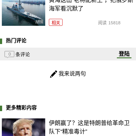
黄海这出“老将配新王”，把俄罗斯
海军看沉默了
相关
阅读
15818
热门评论
登陆
0
条评论
我来说两句
更多精彩内容
伊朗赢了？这是特朗普给革命卫
队下“精准毒计”