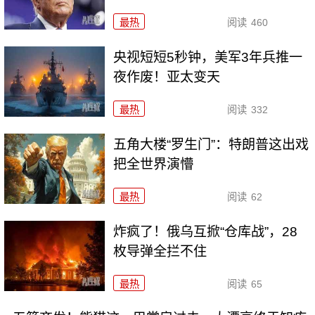
最热
阅读
460
央视短短5秒钟，美军3年兵推一
夜作废！亚太变天
最热
阅读
332
五角大楼“罗生门”：特朗普这出戏
把全世界演懵
最热
阅读
62
炸疯了！俄乌互掀“仓库战”，28
枚导弹全拦不住
最热
阅读
65