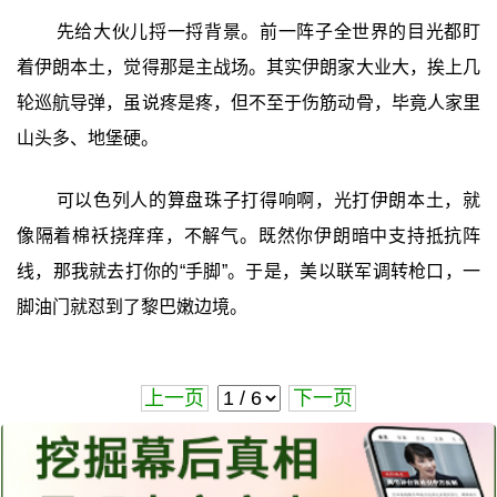
先给大伙儿捋一捋背景。前一阵子全世界的目光都盯
着伊朗本土，觉得那是主战场。其实伊朗家大业大，挨上几
轮巡航导弹，虽说疼是疼，但不至于伤筋动骨，毕竟人家里
山头多、地堡硬。
可以色列人的算盘珠子打得响啊，光打伊朗本土，就
像隔着棉袄挠痒痒，不解气。既然你伊朗暗中支持抵抗阵
线，那我就去打你的“手脚”。于是，美以联军调转枪口，一
脚油门就怼到了黎巴嫩边境。
上一页
下一页