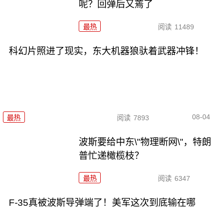
呢？回弹后又蔫了
最热
阅读
11489
科幻片照进了现实，东大机器狼驮着武器冲锋！
08-04
最热
阅读
7893
波斯要给中东\"物理断网\"，特朗
普忙递橄榄枝？
最热
阅读
6347
F-35真被波斯导弹端了！美军这次到底输在哪