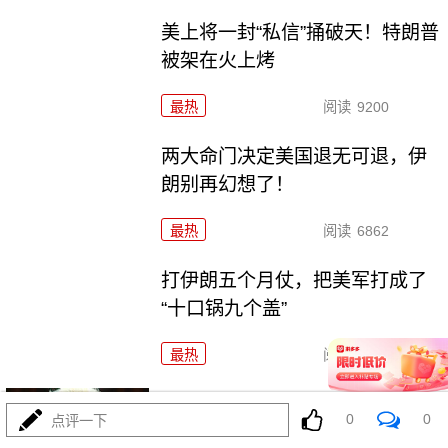
美上将一封“私信”捅破天！特朗普
被架在火上烤
最热
阅读
9200
两大命门决定美国退无可退，伊
朗别再幻想了！
最热
阅读
6862
打伊朗五个月仗，把美军打成了
“十口锅九个盖”
最热
阅读
5305
特朗普要对伊朗“断气断电”？这豪
0
0
点评一下
赌让全球买单