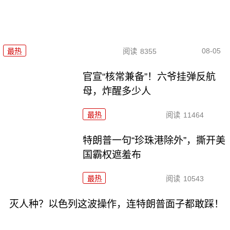
08-05
最热
阅读
8355
官宣“核常兼备”！六爷挂弹反航
母，炸醒多少人
最热
阅读
11464
特朗普一句“珍珠港除外”，撕开美
国霸权遮羞布
最热
阅读
10543
灭人种？以色列这波操作，连特朗普面子都敢踩！