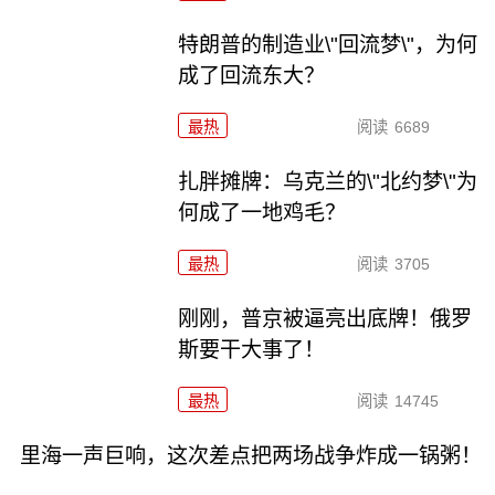
特朗普的制造业\"回流梦\"，为何
成了回流东大？
最热
阅读
6689
扎胖摊牌：乌克兰的\"北约梦\"为
何成了一地鸡毛？
最热
阅读
3705
刚刚，普京被逼亮出底牌！俄罗
斯要干大事了！
最热
阅读
14745
里海一声巨响，这次差点把两场战争炸成一锅粥！