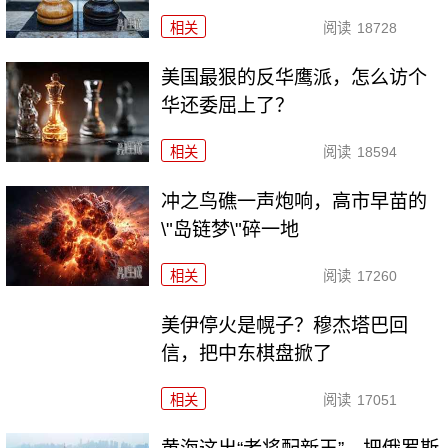
相关
阅读
18728
美国最狠的反华鹰派，怎么访个
华还委屈上了？
相关
阅读
18594
冲之鸟礁一声炮响，高市早苗的
\"岛链梦\"碎一地
相关
阅读
17260
美伊停火是幌子？穆杰塔巴回
信，把中东棋盘掀了
相关
阅读
17051