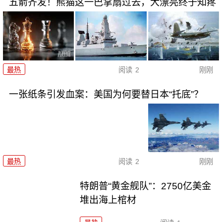
五箭齐发！熊猫这一巴掌扇过去，大漂亮终于知疼
最热
阅读
2
刚刚
一张纸条引发血案：美国为何要替日本“托底”？
最热
阅读
2
刚刚
特朗普“黄金舰队”：2750亿美金
堆出海上棺材