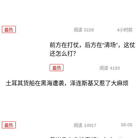
最热
阅读
5158
4小时前
前方在打仗，后方在“清场”，这仗
还怎么打？
最热
阅读
4193
土耳其货船在黑海遭袭，泽连斯基又惹了大麻烦
08-05
最热
阅读
14917