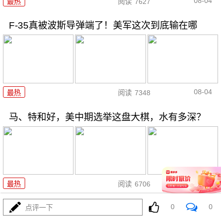
08-04
最热
阅读
7627
F-35真被波斯导弹端了！美军这次到底输在哪
08-04
最热
阅读
7348
马、特和好，美中期选举这盘大棋，水有多深？
08-04
最热
阅读
6706
0
0
特朗普对波斯下狠手，为何在黎明前戛然而止？
点评一下