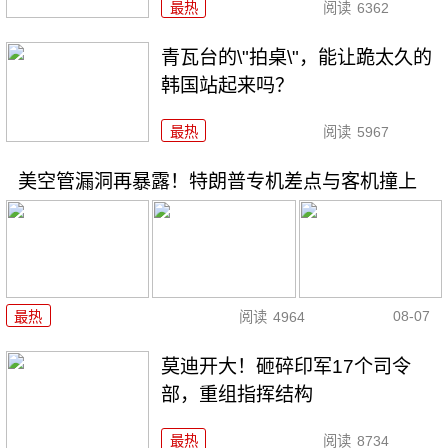
最热
阅读
6362
青瓦台的\"拍桌\"，能让跪太久的
韩国站起来吗？
最热
阅读
5967
美空管漏洞再暴露！特朗普专机差点与客机撞上
08-07
最热
阅读
4964
莫迪开大！砸碎印军17个司令
部，重组指挥结构
最热
阅读
8734