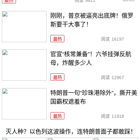
最热
阅读
9821
刚刚，普京被逼亮出底牌！俄罗
斯要干大事了！
最热
阅读
16197
官宣“核常兼备”！六爷挂弹反航
母，炸醒多少人
最热
阅读
12967
特朗普一句“珍珠港除外”，撕开美
国霸权遮羞布
最热
阅读
11918
灭人种？以色列这波操作，连特朗普面子都敢踩！