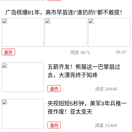
广岛核爆81年，高市早苗连\"谁扔的\"都不敢提！
08-07
最热
阅读
3671
五箭齐发！熊猫这一巴掌扇过
去，大漂亮终于知疼
最热
阅读
24948
央视短短5秒钟，美军3年兵推一
夜作废！亚太变天
最热
阅读
21468