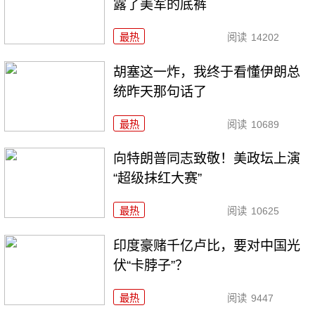
露了美军的底裤
最热
阅读
14202
胡塞这一炸，我终于看懂伊朗总
统昨天那句话了
最热
阅读
10689
向特朗普同志致敬！美政坛上演
“超级抹红大赛”
最热
阅读
10625
印度豪赌千亿卢比，要对中国光
伏“卡脖子”？
最热
阅读
9447