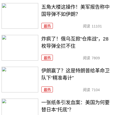
五角大楼这操作！美军报告称中
国导弹不如伊朗？
最热
阅读
11101
炸疯了！俄乌互掀“仓库战”，28
枚导弹全拦不住
最热
阅读
7809
伊朗赢了？这是特朗普给革命卫
队下“精准毒计”
最热
阅读
7104
一张纸条引发血案：美国为何要
替日本“托底”？