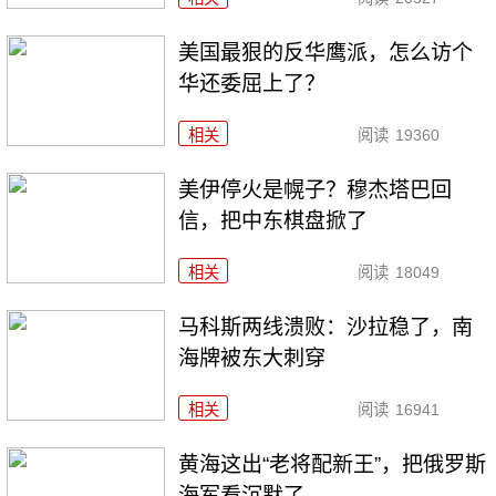
美国最狠的反华鹰派，怎么访个
华还委屈上了？
相关
阅读
19360
美伊停火是幌子？穆杰塔巴回
信，把中东棋盘掀了
相关
阅读
18049
马科斯两线溃败：沙拉稳了，南
海牌被东大刺穿
相关
阅读
16941
黄海这出“老将配新王”，把俄罗斯
海军看沉默了