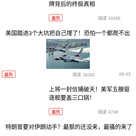
牌背后的终极真相
最热
阅读
10185
美国踏进3个大坑把自己埋了！恐怕一个都爬不出
08-03
最热
阅读
16342
上将一封信捅破天！美军五艘驱
逐舰要盖三口锅！
最热
阅读
6738
特朗普要对伊朗动手？最狠的还没来，最骚的来了