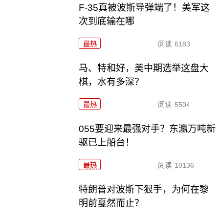
F-35真被波斯导弹端了！美军这
次到底输在哪
最热
阅读
6183
马、特和好，美中期选举这盘大
棋，水有多深？
最热
阅读
5504
055要迎来最强对手？东瀛万吨新
驱已上船台！
最热
阅读
10136
特朗普对波斯下狠手，为何在黎
明前戛然而止？