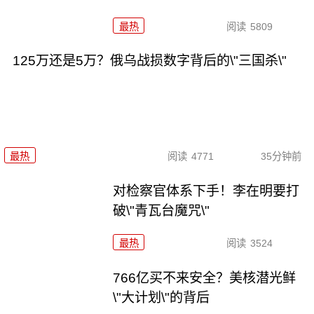
最热
阅读
5809
125万还是5万？俄乌战损数字背后的\"三国杀\"
最热
阅读
4771
35分钟前
对检察官体系下手！李在明要打
破\"青瓦台魔咒\"
最热
阅读
3524
766亿买不来安全？美核潜光鲜
\"大计划\"的背后