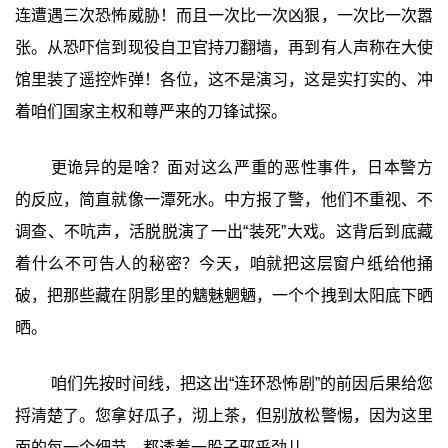
连遭遇三次恐怖威胁！而且一次比一次凶狠，一次比一次嚣
张。从恐吓信到现役自卫官持刀翻墙，再到有人声称在大使
馆里装了遥控炸弹！各位，这不是演习，这是实打实的、冲
着咱们国家主权和尊严来的刀锋试探。
更诡异的是啥？面对这么严重的恶性事件，日本警方
的反应，简直就像一潭死水。中方报了警，他们不重视、不
调查、不吭声，活脱脱演了一出“装死”大戏。这背后到底藏
着什么不可告人的秘密？今天，咱就把这层窗户纸给他捅
破，把那些藏在阴影里的魑魅魍魉，一个个拽到太阳底下晒
晒。
咱们先按时间线，把这出“连环恐怖剧”的前因后果给您
捋清楚了。您拿好瓜子，沏上茶，但别放松警惕，因为这里
面的每一个细节，都透着一股子邪乎劲儿。