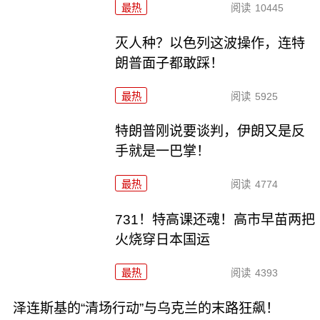
最热
阅读
10445
灭人种？以色列这波操作，连特
朗普面子都敢踩！
最热
阅读
5925
特朗普刚说要谈判，伊朗又是反
手就是一巴掌！
最热
阅读
4774
731！特高课还魂！高市早苗两把
火烧穿日本国运
最热
阅读
4393
泽连斯基的“清场行动”与乌克兰的末路狂飙！