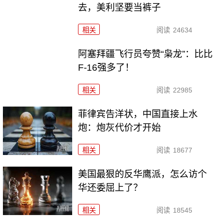
去，美利坚要当裤子
相关
阅读
24634
阿塞拜疆飞行员夸赞“枭龙”：比比
F-16强多了！
相关
阅读
22985
菲律宾告洋状，中国直接上水
炮：炮灰代价才开始
相关
阅读
18677
美国最狠的反华鹰派，怎么访个
华还委屈上了？
相关
阅读
18545