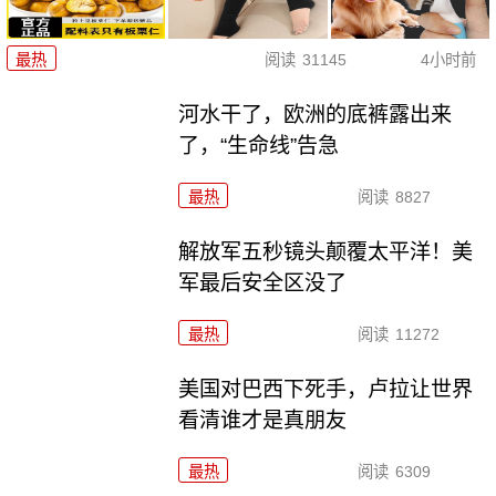
最热
阅读
31145
4小时前
河水干了，欧洲的底裤露出来
了，“生命线”告急
最热
阅读
8827
解放军五秒镜头颠覆太平洋！美
军最后安全区没了
最热
阅读
11272
美国对巴西下死手，卢拉让世界
看清谁才是真朋友
最热
阅读
6309