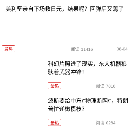
美利坚亲自下场救日元，结果呢？回弹后又蔫了
08-04
最热
阅读
11416
科幻片照进了现实，东大机器狼
驮着武器冲锋！
最热
阅读
7818
波斯要给中东\"物理断网\"，特朗
普忙递橄榄枝？
最热
阅读
6284