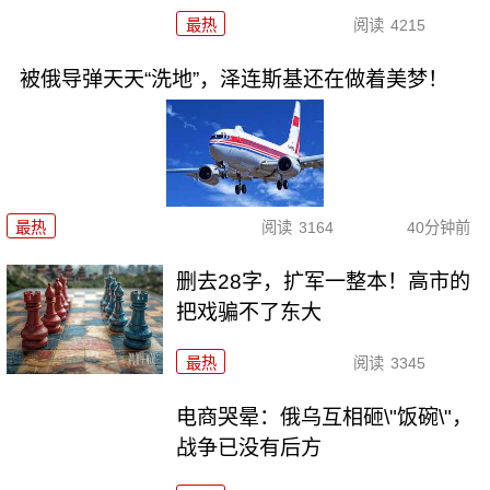
最热
阅读
4215
被俄导弹天天“洗地”，泽连斯基还在做着美梦！
最热
阅读
3164
40分钟前
删去28字，扩军一整本！高市的
把戏骗不了东大
最热
阅读
3345
电商哭晕：俄乌互相砸\"饭碗\"，
战争已没有后方