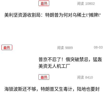
最热
阅读
10802
美利坚资源收割局：特朗普为何对乌稀土\"摊牌\"
08-03
最热
阅读
9889
普京不忍了！俄突破禁忌，猛轰
美资无人机工厂
最热
阅读
8410
海锁波斯还不够，特朗普又生毒计，陆地也要封