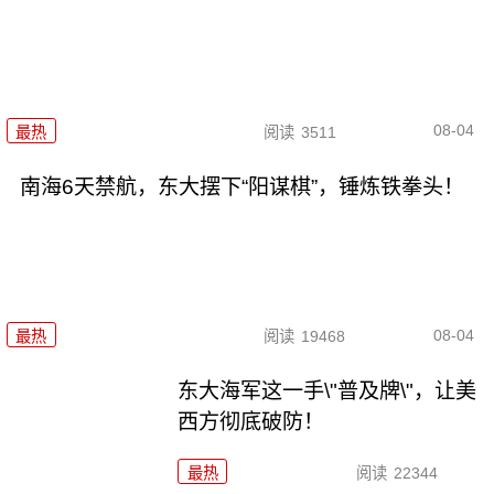
08-04
最热
阅读
3511
南海6天禁航，东大摆下“阳谋棋”，锤炼铁拳头！
08-04
最热
阅读
19468
东大海军这一手\"普及牌\"，让美
西方彻底破防！
最热
阅读
22344