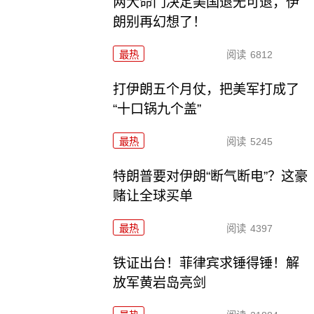
两大命门决定美国退无可退，伊
朗别再幻想了！
最热
阅读
6812
打伊朗五个月仗，把美军打成了
“十口锅九个盖”
最热
阅读
5245
特朗普要对伊朗“断气断电”？这豪
赌让全球买单
最热
阅读
4397
铁证出台！菲律宾求锤得锤！解
放军黄岩岛亮剑