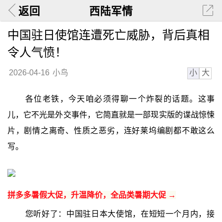
返回
西陆军情
中国驻日使馆连遭死亡威胁，背后真相
令人气愤！
小
大
2026-04-16
小鸟
各位老铁，今天咱必须得聊一个炸裂的话题。这事
儿，它不光是外交事件，它简直就是一部现实版的谍战惊悚
片，剧情之离奇、性质之恶劣，连好莱坞编剧都不敢这么
写。
拼多多暑假大促，升温降价，全品类暑期大促 →
您听好了：中国驻日本大使馆，在短短一个月内，接