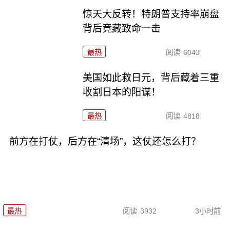
惊天大反转！特朗普支持率崩盘
背后竟藏致命一击
最热
阅读
6043
美国如此救日元，背后藏着三重
收割日本的阳谋！
最热
阅读
4818
前方在打仗，后方在“清场”，这仗还怎么打？
最热
阅读
3932
3小时前