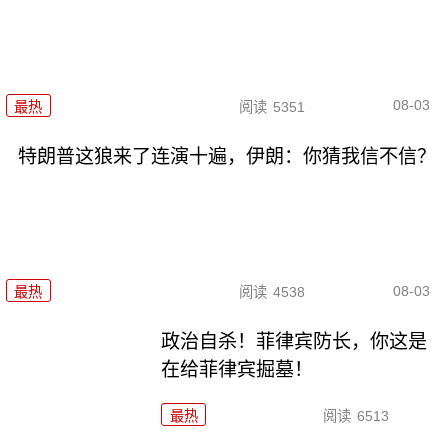
08-03
最热
阅读
5351
特朗普这狼来了连演十遍，伊朗：你猜我信不信？
08-03
最热
阅读
4538
政治自杀！菲律宾防长，你这是
在给菲律宾掘墓！
最热
阅读
6513