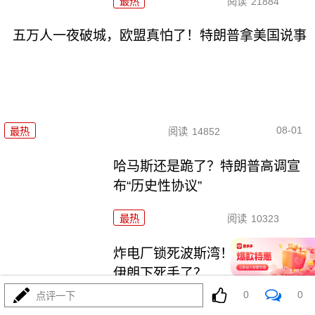
最热
阅读
21884
五万人一夜破城，欧盟真怕了！特朗普拿美国说事
08-01
最热
阅读
14852
哈马斯还是跪了？特朗普高调宣
布“历史性协议”
最热
阅读
10323
炸电厂锁死波斯湾！特朗普要对
伊朗下死手了？
0
0
点评一下
最热
阅读
8916