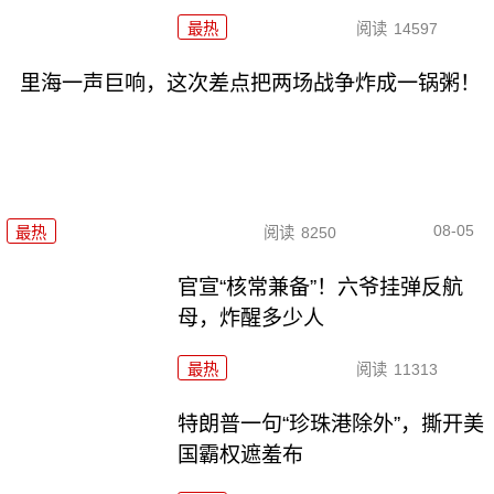
最热
阅读
14597
里海一声巨响，这次差点把两场战争炸成一锅粥！
08-05
最热
阅读
8250
官宣“核常兼备”！六爷挂弹反航
母，炸醒多少人
最热
阅读
11313
特朗普一句“珍珠港除外”，撕开美
国霸权遮羞布