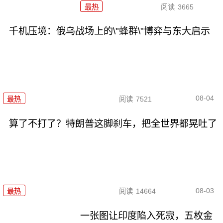
最热
阅读
3665
千机压境：俄乌战场上的\"蜂群\"博弈与东大启示
08-04
最热
阅读
7521
算了不打了？特朗普这脚刹车，把全世界都晃吐了
08-03
最热
阅读
14664
一张图让印度陷入死寂，五枚金