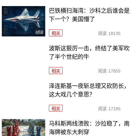
巴铁横扫海湾：沙科之后谁会是
下一个？美国懵了
相关
阅读
18135
波斯这狠厉一击，终结了美军吹
了半个世纪的牛
相关
阅读
17855
泽连斯基一夜斩总理又砍防长，
这大戏几个意思？
相关
阅读
17185
马科斯两线溃败：沙拉稳了，南
海牌被东大刺穿