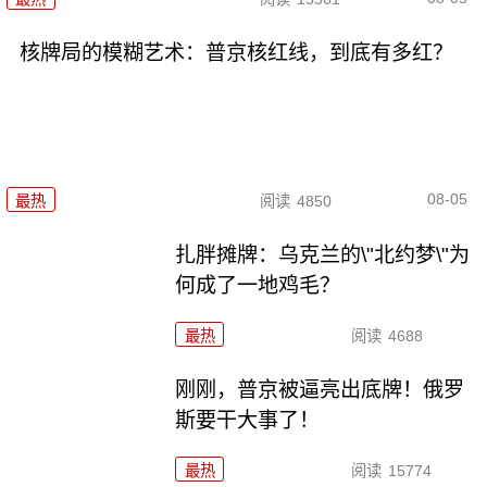
核牌局的模糊艺术：普京核红线，到底有多红？
08-05
最热
阅读
4850
扎胖摊牌：乌克兰的\"北约梦\"为
何成了一地鸡毛？
最热
阅读
4688
刚刚，普京被逼亮出底牌！俄罗
斯要干大事了！
最热
阅读
15774