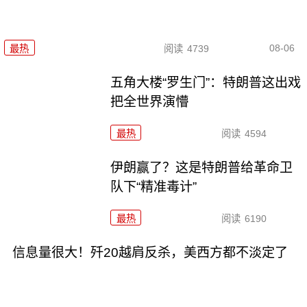
08-06
最热
阅读
4739
五角大楼“罗生门”：特朗普这出戏
把全世界演懵
最热
阅读
4594
伊朗赢了？这是特朗普给革命卫
队下“精准毒计”
最热
阅读
6190
信息量很大！歼20越肩反杀，美西方都不淡定了