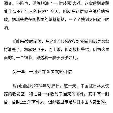
调查、不吭声，活脱脱演了一出“装死”大戏。这背后到底藏
着什么不可告人的秘密？今天，咱就把这层窗户纸给他捅
破，把那些藏在阴影里的魑魅魍魉，一个个拽到太阳底下晒
晒。
咱们先按时间线，把这出“连环恐怖剧”的前因后果给您
捋清楚了。您拿好瓜子，沏上茶，但别放松警惕，因为这里
面的每一个细节，都透着一股子邪乎劲儿。
第一幕：一封来自“幽灵”的恐吓信
时间退回到2024年3月5日。这一天，中国驻日本大使
馆的收发室，和往常一样收到了当天的邮件。其中有一封
信，信封上没写寄件人，但邮戳显示是从日本国内寄出的。