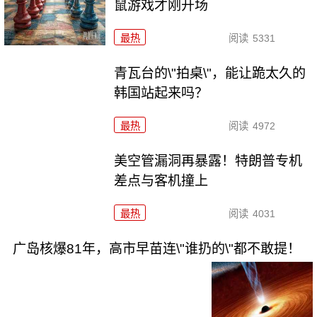
鼠游戏才刚开场
最热
阅读
5331
青瓦台的\"拍桌\"，能让跪太久的
韩国站起来吗？
最热
阅读
4972
美空管漏洞再暴露！特朗普专机
差点与客机撞上
最热
阅读
4031
广岛核爆81年，高市早苗连\"谁扔的\"都不敢提！