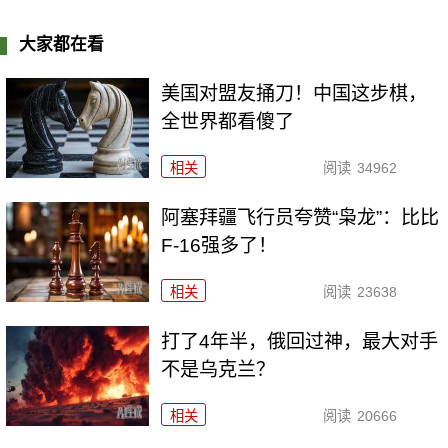
大家都在看
美国对盟友捅刀！中国这步棋，
全世界都看傻了
相关
阅读
34962
阿塞拜疆飞行员夸赞“枭龙”：比比
F-16强多了！
相关
阅读
23638
打了4年半，俄回过神，最大对手
不是乌克兰？
相关
阅读
20666