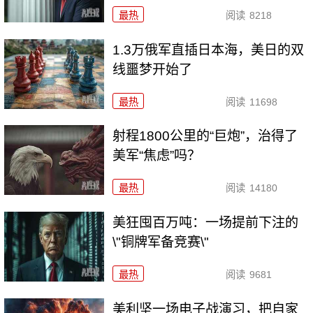
最热
阅读
8218
1.3万俄军直插日本海，美日的双
线噩梦开始了
最热
阅读
11698
射程1800公里的“巨炮”，治得了
美军“焦虑”吗？
最热
阅读
14180
美狂囤百万吨：一场提前下注的
\"铜牌军备竞赛\"
最热
阅读
9681
美利坚一场电子战演习，把自家