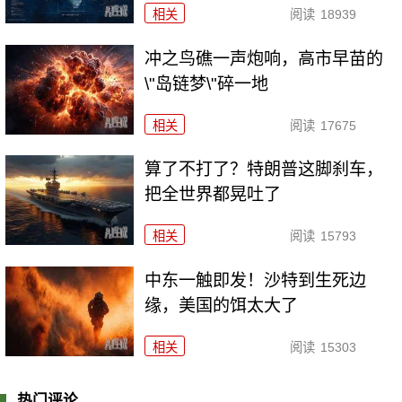
相关
阅读
18939
冲之鸟礁一声炮响，高市早苗的
\"岛链梦\"碎一地
相关
阅读
17675
算了不打了？特朗普这脚刹车，
把全世界都晃吐了
相关
阅读
15793
中东一触即发！沙特到生死边
缘，美国的饵太大了
相关
阅读
15303
热门评论