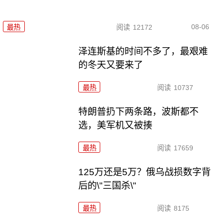
08-06
最热
阅读
12172
泽连斯基的时间不多了，最艰难
的冬天又要来了
最热
阅读
10737
特朗普扔下两条路，波斯都不
选，美军机又被揍
最热
阅读
17659
125万还是5万？俄乌战损数字背
后的\"三国杀\"
最热
阅读
8175