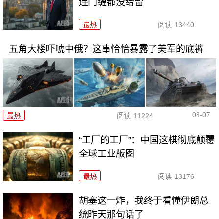
连门缝都没给留
最热
阅读
13440
五角大楼吓唬中俄？这事恰恰暴露了美军的底裤
08-07
最热
阅读
11224
“工厂的工厂”：中国这棋彻底颠覆
全球工业版图
最热
阅读
13176
胡塞这一炸，我终于看懂伊朗总
统昨天那句话了