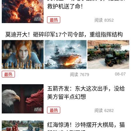
救护机送了命！
最热
阅读
8352
莫迪开大！砸碎印军17个司令部，重组指挥结构
08-07
最热
阅读
7679
五箭齐发：东大这次出手，没给
美方留半点幻想
最热
阅读
6282
红海惊涛！沙特摆开大棋局，猫