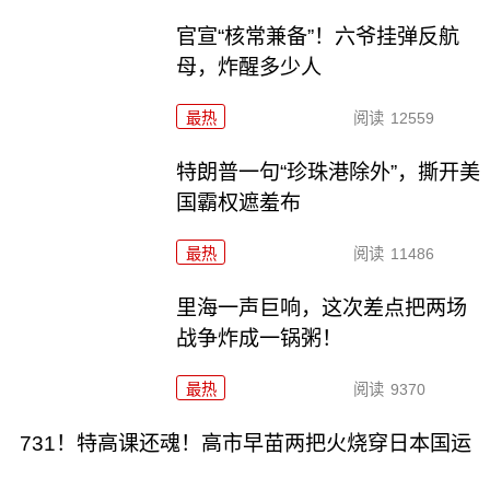
官宣“核常兼备”！六爷挂弹反航
母，炸醒多少人
最热
阅读
12559
特朗普一句“珍珠港除外”，撕开美
国霸权遮羞布
最热
阅读
11486
里海一声巨响，这次差点把两场
战争炸成一锅粥！
最热
阅读
9370
731！特高课还魂！高市早苗两把火烧穿日本国运