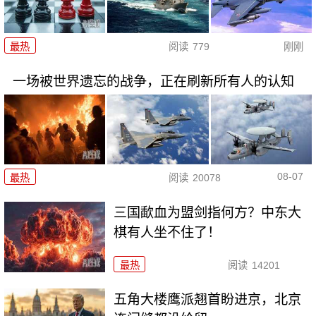
最热
阅读
779
刚刚
一场被世界遗忘的战争，正在刷新所有人的认知
08-07
最热
阅读
20078
三国歃血为盟剑指何方？中东大
棋有人坐不住了！
最热
阅读
14201
五角大楼鹰派翘首盼进京，北京