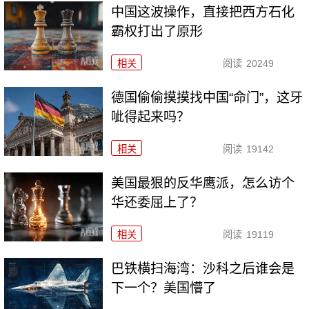
中国这波操作，直接把西方石化
霸权打出了原形
相关
阅读
20249
德国偷偷摸摸找中国“命门”，这牙
呲得起来吗？
相关
阅读
19142
美国最狠的反华鹰派，怎么访个
华还委屈上了？
相关
阅读
19119
巴铁横扫海湾：沙科之后谁会是
下一个？美国懵了