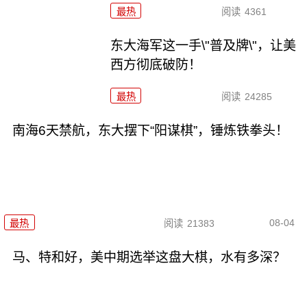
最热
阅读
4361
东大海军这一手\"普及牌\"，让美
西方彻底破防！
最热
阅读
24285
南海6天禁航，东大摆下“阳谋棋”，锤炼铁拳头！
08-04
最热
阅读
21383
马、特和好，美中期选举这盘大棋，水有多深？