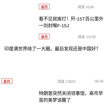
最热
阅读
6108
看不见就挨打！歼-15T百公里外
一剑封喉F-15J
最热
阅读
13130
印度满世界绕了一大圈，最后发现还是中国好？
08-05
最热
阅读
12823
特朗普突然关闭领事馆，高市早
苗的美梦该醒了