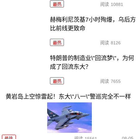
最热
阅读
10881
赫梅利尼茨基7小时殉爆，乌后方
比前线更致命
最热
阅读
8126
特朗普的制造业\"回流梦\"，为何
成了回流东大？
最热
阅读
7655
黄岩岛上空惊雷起！东大\"八一\"警巡完全不一样
08-05
最热
阅读
15561