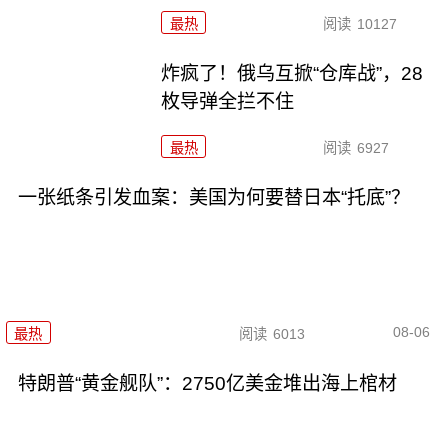
最热
阅读
10127
炸疯了！俄乌互掀“仓库战”，28
枚导弹全拦不住
最热
阅读
6927
一张纸条引发血案：美国为何要替日本“托底”？
08-06
最热
阅读
6013
特朗普“黄金舰队”：2750亿美金堆出海上棺材