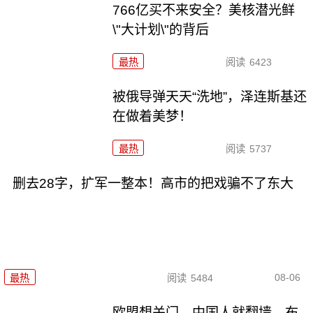
766亿买不来安全？美核潜光鲜
\"大计划\"的背后
最热
阅读
6423
被俄导弹天天“洗地”，泽连斯基还
在做着美梦！
最热
阅读
5737
删去28字，扩军一整本！高市的把戏骗不了东大
08-06
最热
阅读
5484
欧盟想关门，中国人就翻墙，布