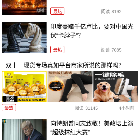
最热
阅读
8192
印度豪赌千亿卢比，要对中国光
伏“卡脖子”？
最热
阅读
7085
双十一现货专场真如平台商家所说的那样吗？
最热
阅读
31145
4小时前
向特朗普同志致敬！美政坛上演
“超级抹红大赛”