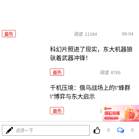
08-04
最热
阅读
11184
科幻片照进了现实，东大机器狼
驮着武器冲锋！
最热
阅读
8765
千机压境：俄乌战场上的\"蜂群
\"博弈与东大启示
最热
阅读
8551
波斯要给中东\"物理断网\"，特朗普忙递橄榄枝？
0
0
点评一下