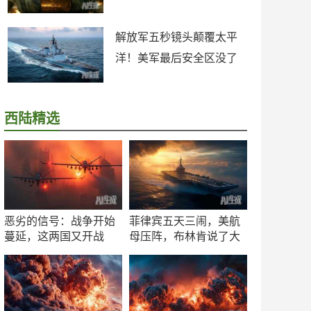
解放军五秒镜头颠覆太平
洋！美军最后安全区没了
西陆精选
恶劣的信号：战争开始
菲律宾五天三闹，美航
蔓延，这两国又开战
母压阵，布林肯说了大
了！
实话