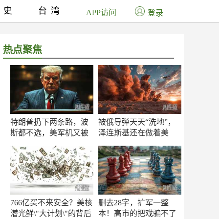
历史
台湾
APP访问
登录
热点聚焦
特朗普扔下两条路，波
被俄导弹天天“洗地”，
斯都不选，美军机又被
泽连斯基还在做着美
揍
梦！
766亿买不来安全？美核
删去28字，扩军一整
潜光鲜\"大计划\"的背后
本！高市的把戏骗不了