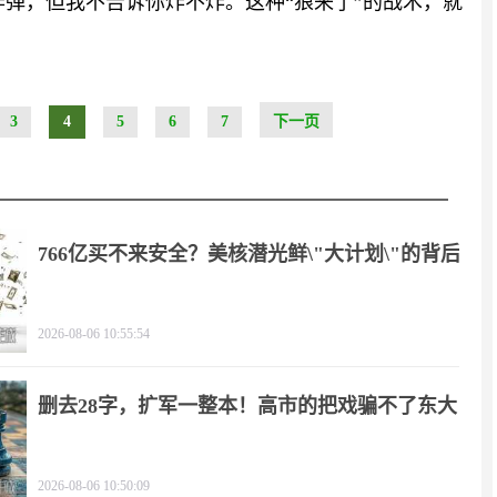
炸弹，但我不告诉你炸不炸。这种“狼来了”的战术，就
3
4
5
6
7
下一页
766亿买不来安全？美核潜光鲜\"大计划\"的背后
2026-08-06 10:55:54
删去28字，扩军一整本！高市的把戏骗不了东大
2026-08-06 10:50:09