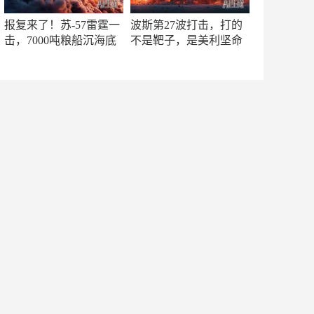
报复来了！苏-57雷霆一
波斯第27波打击，打的
击，7000吨粮船沉海底
不是靶子，是美利坚命
门