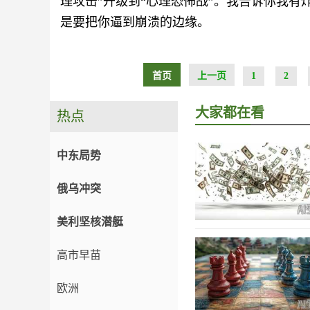
理攻击”升级到“心理恐怖战”。我告诉你我有
是要把你逼到崩溃的边缘。
首页
上一页
1
2
大家都在看
热点
中东局势
俄乌冲突
美利坚核潜艇
高市早苗
欧洲