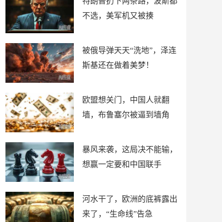
特朗普扔下两条路，波斯都
不选，美军机又被揍
被俄导弹天天“洗地”，泽连
斯基还在做着美梦！
欧盟想关门，中国人就翻
墙，布鲁塞尔被逼到墙角
暴风来袭，这局决不能输，
想赢一定要和中国联手
河水干了，欧洲的底裤露出
来了，“生命线”告急