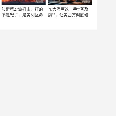
波斯第27波打击，打的
东大海军这一手\"普及
不是靶子，是美利坚命
牌\"，让美西方彻底破
门
防！