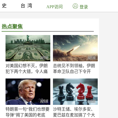
历史
台湾
APP访问
登录
热点聚焦
对美国幻想不灭，伊朗
总统见不到领袖，伊朗
犯下两个大错，令人痛
革命卫队自己下令开
心！
打？
特朗普一句“我们也想要
沙特王储、埃尔多安、
导弹”揭了美国的老底
夏巴兹在麦加搞了个大