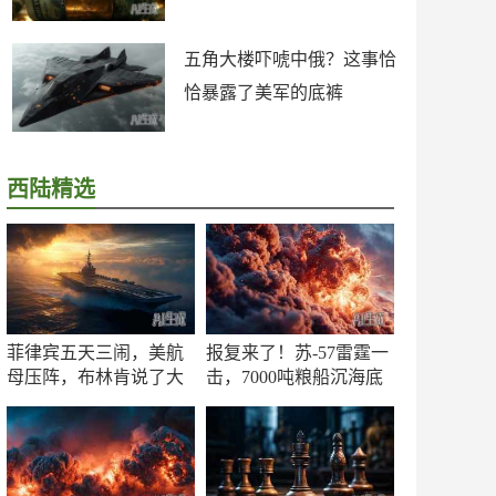
五角大楼吓唬中俄？这事恰
恰暴露了美军的底裤
西陆精选
菲律宾五天三闹，美航
报复来了！苏-57雷霆一
母压阵，布林肯说了大
击，7000吨粮船沉海底
实话