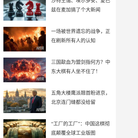
沙特王储、埃尔多安、夏巴
兹在麦加搞了个大新闻
一场被世界遗忘的战争，正
在刷新所有人的认知
三国歃血为盟剑指何方？中
东大棋有人坐不住了！
五角大楼鹰派翘首盼进京，
北京连门缝都没给留
“工厂的工厂”：中国这棋彻
底颠覆全球工业版图