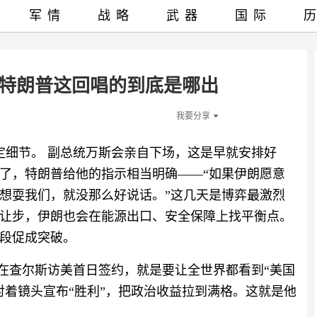
军情
战略
武器
国际
？特朗普这回唱的到底是哪出
我要分享
敲定细节。 副总统万斯会亲自下场，这是早就安排好
了，特朗普给他的指示相当明确——“如果伊朗愿意
想耍我们，就没那么好说话。”这几天是博弈最激烈
让步，伊朗也会在能源出口、安全保障上找平衡点。
段促成突破。
选在查尔斯访美首日签约，就是要让全世界都看到“美国
对着镜头宣布“胜利”，把政治收益拉到满格。这就是他