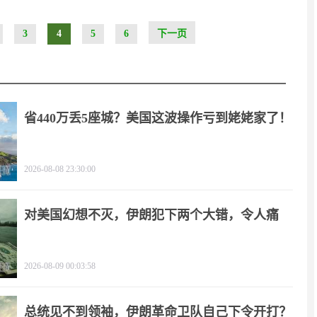
3
4
5
6
下一页
省440万丢5座城？美国这波操作亏到姥姥家了！
2026-08-08 23:30:00
对美国幻想不灭，伊朗犯下两个大错，令人痛
心！
2026-08-09 00:03:58
总统见不到领袖，伊朗革命卫队自己下令开打？