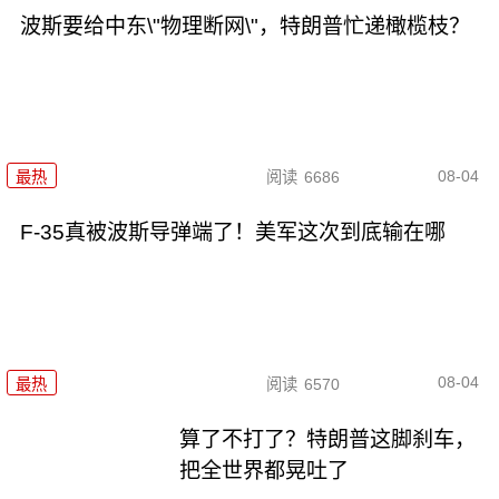
波斯要给中东\"物理断网\"，特朗普忙递橄榄枝？
08-04
最热
阅读
6686
F-35真被波斯导弹端了！美军这次到底输在哪
08-04
最热
阅读
6570
算了不打了？特朗普这脚刹车，
把全世界都晃吐了