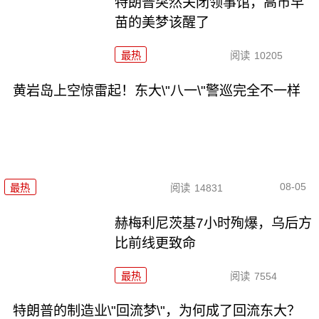
特朗普突然关闭领事馆，高市早
苗的美梦该醒了
最热
阅读
10205
黄岩岛上空惊雷起！东大\"八一\"警巡完全不一样
08-05
最热
阅读
14831
赫梅利尼茨基7小时殉爆，乌后方
比前线更致命
最热
阅读
7554
特朗普的制造业\"回流梦\"，为何成了回流东大？