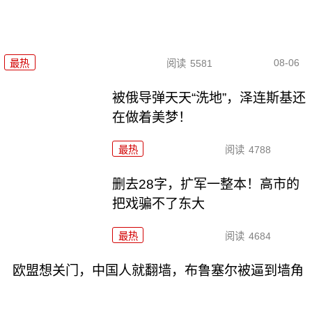
08-06
最热
阅读
5581
被俄导弹天天“洗地”，泽连斯基还
在做着美梦！
最热
阅读
4788
删去28字，扩军一整本！高市的
把戏骗不了东大
最热
阅读
4684
欧盟想关门，中国人就翻墙，布鲁塞尔被逼到墙角