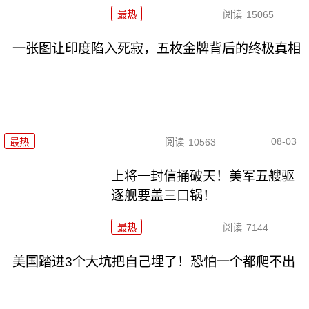
最热
阅读
15065
一张图让印度陷入死寂，五枚金牌背后的终极真相
08-03
最热
阅读
10563
上将一封信捅破天！美军五艘驱
逐舰要盖三口锅！
最热
阅读
7144
美国踏进3个大坑把自己埋了！恐怕一个都爬不出