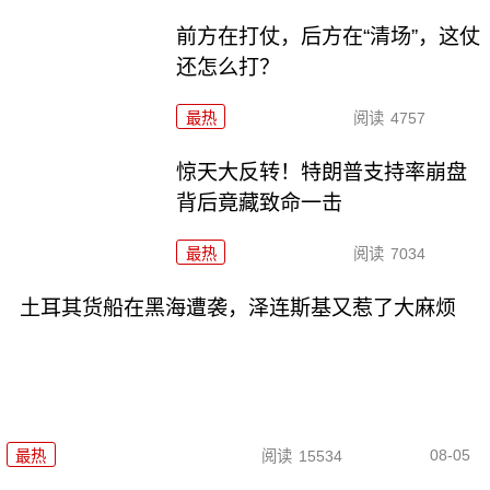
前方在打仗，后方在“清场”，这仗
还怎么打？
最热
阅读
4757
惊天大反转！特朗普支持率崩盘
背后竟藏致命一击
最热
阅读
7034
土耳其货船在黑海遭袭，泽连斯基又惹了大麻烦
08-05
最热
阅读
15534