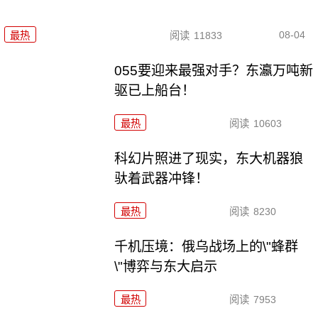
08-04
最热
阅读
11833
055要迎来最强对手？东瀛万吨新
驱已上船台！
最热
阅读
10603
科幻片照进了现实，东大机器狼
驮着武器冲锋！
最热
阅读
8230
千机压境：俄乌战场上的\"蜂群
\"博弈与东大启示
最热
阅读
7953