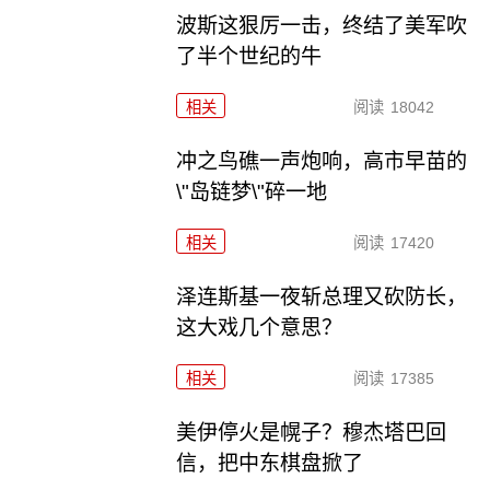
波斯这狠厉一击，终结了美军吹
了半个世纪的牛
相关
阅读
18042
冲之鸟礁一声炮响，高市早苗的
\"岛链梦\"碎一地
相关
阅读
17420
泽连斯基一夜斩总理又砍防长，
这大戏几个意思？
相关
阅读
17385
美伊停火是幌子？穆杰塔巴回
信，把中东棋盘掀了