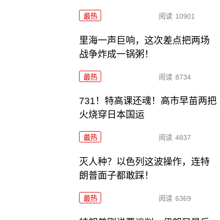
最热
阅读
10901
里海一声巨响，这次差点把两场
战争炸成一锅粥！
最热
阅读
8734
731！特高课还魂！高市早苗两把
火烧穿日本国运
最热
阅读
4837
灭人种？以色列这波操作，连特
朗普面子都敢踩！
最热
阅读
6369