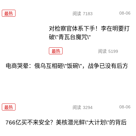
08-06
最热
阅读
7183
对检察官体系下手！李在明要打
破\"青瓦台魔咒\"
最热
阅读
5199
电商哭晕：俄乌互相砸\"饭碗\"，战争已没有后方
08-06
最热
阅读
3294
766亿买不来安全？美核潜光鲜\"大计划\"的背后