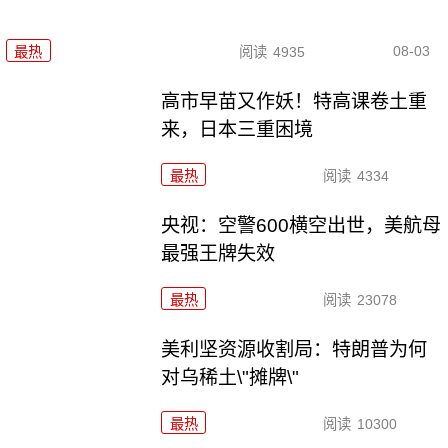
08-03
最热
阅读
4935
高市早苗又作妖！特高课卷土重
来，日本三重困境
最热
阅读
4334
央视：空警600横空出世，美航母
最强王牌失效
最热
阅读
23078
美利坚资源收割局：特朗普为何
对乌稀土\"摊牌\"
最热
阅读
10300