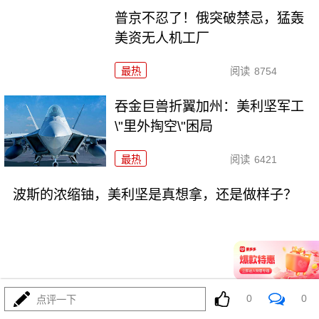
普京不忍了！俄突破禁忌，猛轰
美资无人机工厂
最热
阅读
8754
吞金巨兽折翼加州：美利坚军工
\"里外掏空\"困局
最热
阅读
6421
波斯的浓缩铀，美利坚是真想拿，还是做样子？
08-03
最热
阅读
4382
0
0
点评一下