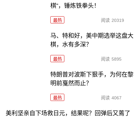
棋”，锤炼铁拳头！
最热
阅读
20319
马、特和好，美中期选举这盘大
棋，水有多深？
最热
阅读
5895
特朗普对波斯下狠手，为何在黎
明前戛然而止？
最热
阅读
4067
美利坚亲自下场救日元，结果呢？回弹后又蔫了