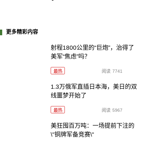
更多精彩内容
射程1800公里的“巨炮”，治得了
美军“焦虑”吗？
最热
阅读
7741
1.3万俄军直插日本海，美日的双
线噩梦开始了
最热
阅读
5967
美狂囤百万吨：一场提前下注的
\"铜牌军备竞赛\"