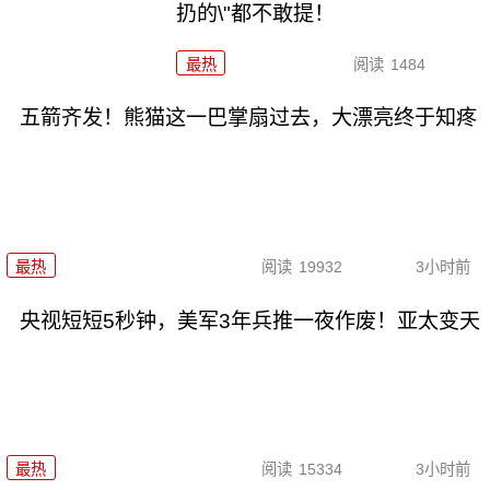
扔的\"都不敢提！
最热
阅读
1484
五箭齐发！熊猫这一巴掌扇过去，大漂亮终于知疼
最热
阅读
19932
3小时前
央视短短5秒钟，美军3年兵推一夜作废！亚太变天
最热
阅读
15334
3小时前