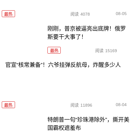
08-05
最热
阅读
4078
刚刚，普京被逼亮出底牌！俄罗
斯要干大事了！
最热
阅读
15169
官宣“核常兼备”！六爷挂弹反航母，炸醒多少人
08-04
最热
阅读
11896
特朗普一句“珍珠港除外”，撕开美
国霸权遮羞布