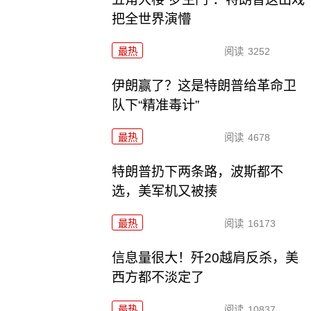
把全世界演懵
最热
阅读
3252
伊朗赢了？这是特朗普给革命卫
队下“精准毒计”
最热
阅读
4678
特朗普扔下两条路，波斯都不
选，美军机又被揍
最热
阅读
16173
信息量很大！歼20越肩反杀，美
西方都不淡定了
最热
阅读
10837