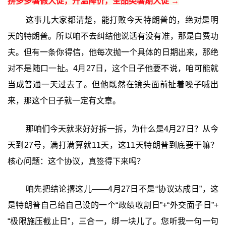
拼多多暑假大促，升温降价，全品类暑期大促 →
这事儿大家都清楚，能打败今天特朗普的，绝对是明
天的特朗普。所以咱不去纠结他说话有没有准，那是白费功
夫。但有一条你得信，他每次抛一个具体的日期出来，那绝
对不是随口一扯。4月27日，这个日子他要不说，咱可能就
当成普通一天过去了。但他既然在镜头面前扯着嗓子喊出
来，那这个日子就一定有文章。
那咱们今天就来好好拆一拆，为什么是4月27日？从今
天到27号，满打满算就11天，这11天特朗普到底要干嘛？
核心问题：这个协议，真签得下来吗？
咱先把结论撂这儿——4月27日不是“协议达成日”，这
是特朗普自己给自己设的一个“政绩收割日”+“外交面子日”+
“极限施压截止日”，三合一，绑一块儿了。您听我一句一句