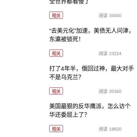
全世界都看傻了
相关
阅读
34550
“去美元化”加速，美债无人问津，
东瀛被锁死！
相关
阅读
23224
打了4年半，俄回过神，最大对手
不是乌克兰？
相关
阅读
20360
美国最狠的反华鹰派，怎么访个
华还委屈上了？
相关
阅读
18820