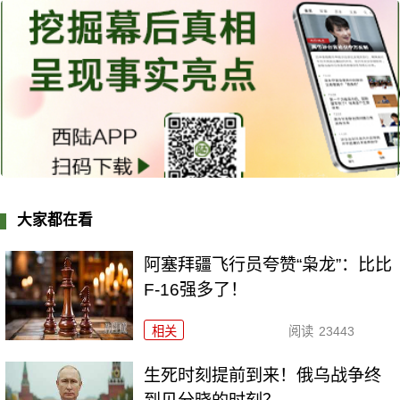
大家都在看
阿塞拜疆飞行员夸赞“枭龙”：比比
F-16强多了！
相关
阅读
23443
生死时刻提前到来！俄乌战争终