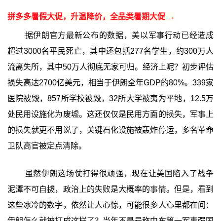
拼多多暑假大促，升温降价，全品类暑期大促 →
据伊朗官方最新公布的数据，美以军事行动已经造成
超过3000名平民死亡，其中还包括277名学生，约300万人
流离失所，其中50万人彻底无家可归。经济上呢？初步评估
损失高达2700亿美元，相当于伊朗全年GDP的80%。339家
医院被毁，857所学校被毁，32所大学被夷为平地，12.5万
处民用设施化为废墟。这还仅仅是民用方面的损失，军事上
的损失就更不用说了，关键石化设施被轰炸停运，多名革命
卫队高官被定点清除。
虽然伊朗这场仗打得很顽强，现在让美国陷入了战争
泥潭不可自拔，政治上的失败是大概率的事情。但是，看到
这些冰冷的数字，依然让人心惊，可能很多人心里都在问：
伊朗怎么就被打成这样了？当年不是号称中东第一军事强国