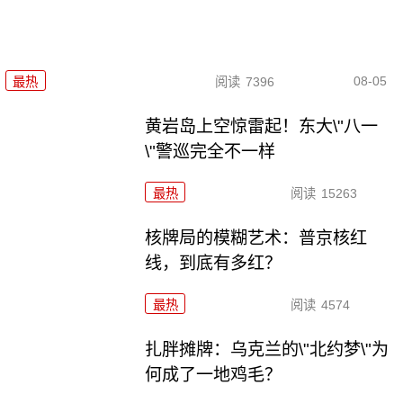
08-05
最热
阅读
7396
黄岩岛上空惊雷起！东大\"八一
\"警巡完全不一样
最热
阅读
15263
核牌局的模糊艺术：普京核红
线，到底有多红？
最热
阅读
4574
扎胖摊牌：乌克兰的\"北约梦\"为
何成了一地鸡毛？