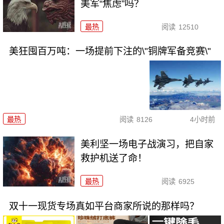
美军“焦虑”吗？
最热
阅读
12510
美狂囤百万吨：一场提前下注的\"铜牌军备竞赛\"
最热
阅读
8126
4小时前
美利坚一场电子战演习，把自家
救护机送了命！
最热
阅读
6925
双十一现货专场真如平台商家所说的那样吗？