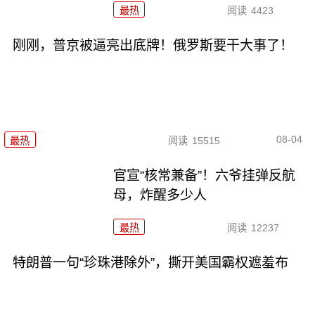
最热
阅读
4423
刚刚，普京被逼亮出底牌！俄罗斯要干大事了！
08-04
最热
阅读
15515
官宣“核常兼备”！六爷挂弹反航
母，炸醒多少人
最热
阅读
12237
特朗普一句“珍珠港除外”，撕开美国霸权遮羞布