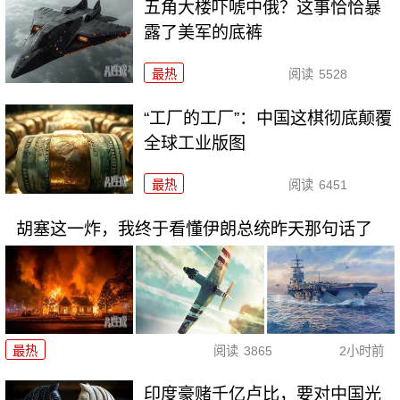
五角大楼吓唬中俄？这事恰恰暴
露了美军的底裤
最热
阅读
5528
“工厂的工厂”：中国这棋彻底颠覆
全球工业版图
最热
阅读
6451
胡塞这一炸，我终于看懂伊朗总统昨天那句话了
最热
阅读
3865
2小时前
印度豪赌千亿卢比，要对中国光