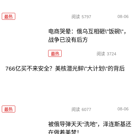
08-06
最热
阅读
5797
电商哭晕：俄乌互相砸\"饭碗\"，
战争已没有后方
最热
阅读
3724
766亿买不来安全？美核潜光鲜\"大计划\"的背后
08-06
最热
阅读
6077
被俄导弹天天“洗地”，泽连斯基还
在做着美梦！