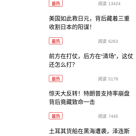
最热
阅读
13424
美国如此救日元，背后藏着三重
收割日本的阳谋！
最热
阅读
6263
前方在打仗，后方在“清场”，这仗
还怎么打？
最热
阅读
5178
惊天大反转！特朗普支持率崩盘
背后竟藏致命一击
最热
阅读
7445
土耳其货船在黑海遭袭，泽连斯