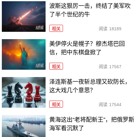
波斯这狠厉一击，终结了美军吹
了半个世纪的牛
相关
阅读
18189
美伊停火是幌子？穆杰塔巴回
信，把中东棋盘掀了
相关
阅读
17567
泽连斯基一夜斩总理又砍防长，
这大戏几个意思？
相关
阅读
17544
黄海这出“老将配新王”，把俄罗斯
海军看沉默了