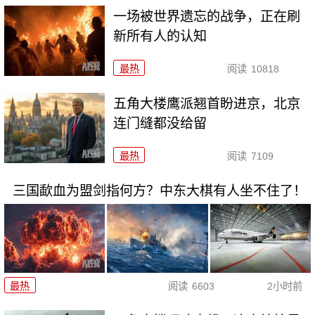
一场被世界遗忘的战争，正在刷
新所有人的认知
最热
阅读
10818
五角大楼鹰派翘首盼进京，北京
连门缝都没给留
最热
阅读
7109
三国歃血为盟剑指何方？中东大棋有人坐不住了！
最热
阅读
6603
2小时前