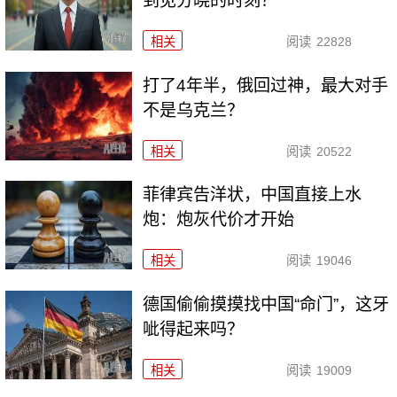
到见分晓的时刻？
相关
阅读
22828
打了4年半，俄回过神，最大对手
不是乌克兰？
相关
阅读
20522
菲律宾告洋状，中国直接上水
炮：炮灰代价才开始
相关
阅读
19046
德国偷偷摸摸找中国“命门”，这牙
呲得起来吗？
相关
阅读
19009