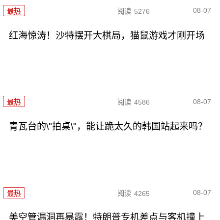
08-07
最热
阅读
5276
红海惊涛！沙特摆开大棋局，猫鼠游戏才刚开场
08-07
最热
阅读
4586
青瓦台的\"拍桌\"，能让跪太久的韩国站起来吗？
08-07
最热
阅读
4265
美空管漏洞再暴露！特朗普专机差点与客机撞上