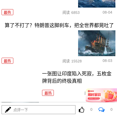
08-04
最热
阅读
6853
算了不打了？特朗普这脚刹车，把全世界都晃吐了
08-03
最热
阅读
15528
一张图让印度陷入死寂，五枚金
牌背后的终极真相
最热
阅读
10824
上将一封信捅破天！美军五艘驱
0
0
点评一下
逐舰要盖三口锅！