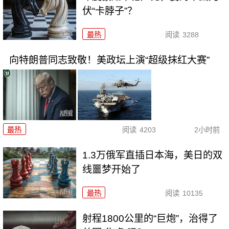
伏“卡脖子”？
最热
阅读
3288
向特朗普同志致敬！美政坛上演“超级抹红大赛”
最热
阅读
4203
2小时前
1.3万俄军直插日本海，美日的双
线噩梦开始了
最热
阅读
10135
射程1800公里的“巨炮”，治得了