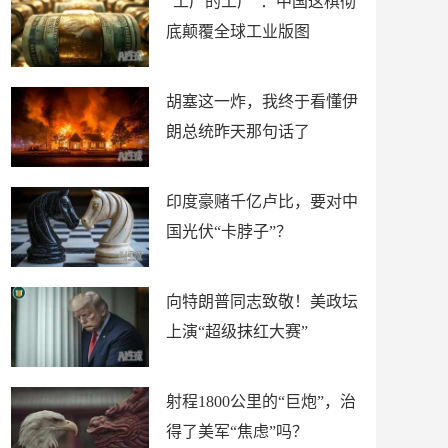
“工厂的工厂”：中国这棋彻
底颠覆全球工业版图
胡塞这一炸，我终于看懂伊
朗总统昨天那句话了
印度豪赌千亿卢比，要对中
国光伏“卡脖子”？
向特朗普同志致敬！美政坛
上演“超级抹红大赛”
射程1800公里的“巨炮”，治
得了美军“焦虑”吗？