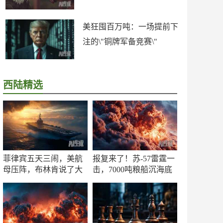
美狂囤百万吨：一场提前下
注的\"铜牌军备竞赛\"
西陆精选
菲律宾五天三闹，美航
报复来了！苏-57雷霆一
母压阵，布林肯说了大
击，7000吨粮船沉海底
实话