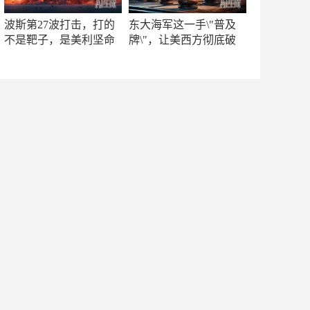
波斯第27波打击，打的
东大海军这一手\"普及
不是靶子，是美利坚命
牌\"，让美西方彻底破
门
防！