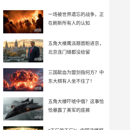
了
裤
一场被世界遗忘的战争，正
在刷新所有人的认知
五角大楼鹰派翘首盼进京，
北京连门缝都没给留
三国歃血为盟剑指何方？中
东大棋有人坐不住了！
五角大楼吓唬中俄？这事恰
恰暴露了美军的底裤