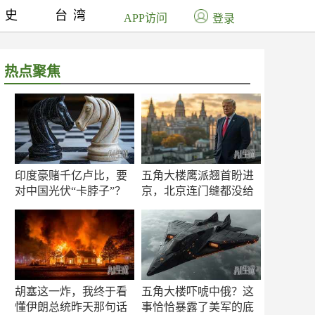
历史
台湾
APP访问
登录
热点聚焦
印度豪赌千亿卢比，要
五角大楼鹰派翘首盼进
对中国光伏“卡脖子”？
京，北京连门缝都没给
留
胡塞这一炸，我终于看
五角大楼吓唬中俄？这
懂伊朗总统昨天那句话
事恰恰暴露了美军的底