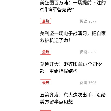
美狂囤百万吨：一场提前下注的
\"铜牌军备竞赛\"
最热
阅读
9577
美利坚一场电子战演习，把自家
救护机送了命！
最热
阅读
8252
莫迪开大！砸碎印军17个司令
部，重组指挥结构
最热
阅读
7605
五箭齐发：东大这次出手，没给
美方留半点幻想