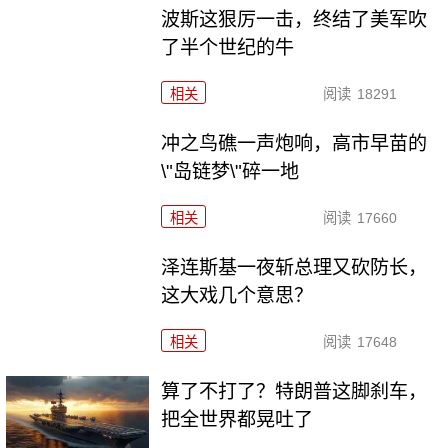
波斯这狠厉一击，终结了美军吹
了半个世纪的牛
相关
阅读
18291
冲之鸟礁一声炮响，高市早苗的
\"岛链梦\"碎一地
相关
阅读
17660
泽连斯基一夜斩总理又砍防长，
这大戏几个意思？
相关
阅读
17648
算了不打了？特朗普这脚刹车，
把全世界都晃吐了