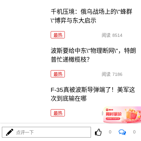
千机压境：俄乌战场上的\"蜂群
\"博弈与东大启示
最热
阅读
8514
波斯要给中东\"物理断网\"，特朗
普忙递橄榄枝？
最热
阅读
7186
F-35真被波斯导弹端了！美军这
次到底输在哪
最热
阅读
6998
算了不打了？特朗普这脚刹车，
0
0
点评一下
把全世界都晃吐了