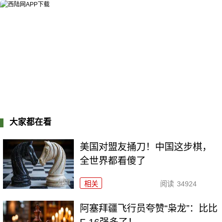
大家都在看
美国对盟友捅刀！中国这步棋，
全世界都看傻了
相关
阅读
34924
阿塞拜疆飞行员夸赞“枭龙”：比比