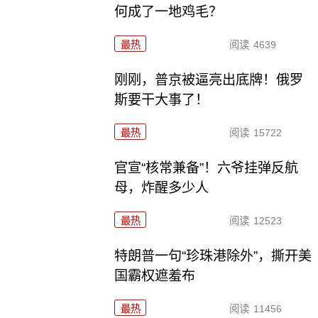
何成了一地鸡毛？
最热
阅读
4639
刚刚，普京被逼亮出底牌！俄罗
斯要干大事了！
最热
阅读
15722
官宣“核常兼备”！六爷挂弹反航
母，炸醒多少人
最热
阅读
12523
特朗普一句“珍珠港除外”，撕开美
国霸权遮羞布
最热
阅读
11456