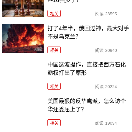
F-16强多了！
相关
阅读
23595
打了4年半，俄回过神，最大对手
不是乌克兰？
相关
阅读
20640
中国这波操作，直接把西方石化
霸权打出了原形
相关
阅读
20224
美国最狠的反华鹰派，怎么访个
华还委屈上了？
相关
阅读
19094