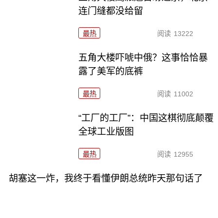
连门缝都没给留
最热
阅读
13222
五角大楼吓唬中俄？这事恰恰暴
露了美军的底裤
最热
阅读
11002
“工厂的工厂”：中国这棋彻底颠覆
全球工业版图
最热
阅读
12955
胡塞这一炸，我终于看懂伊朗总统昨天那句话了