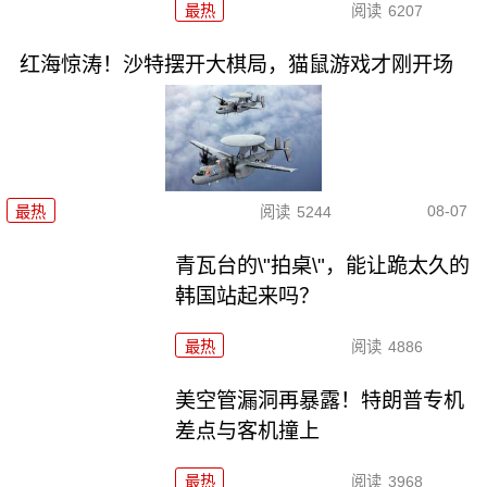
最热
阅读
6207
红海惊涛！沙特摆开大棋局，猫鼠游戏才刚开场
08-07
最热
阅读
5244
青瓦台的\"拍桌\"，能让跪太久的
韩国站起来吗？
最热
阅读
4886
美空管漏洞再暴露！特朗普专机
差点与客机撞上
最热
阅读
3968