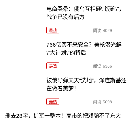
电商哭晕：俄乌互相砸\"饭碗\"，
战争已没有后方
最热
阅读
4029
766亿买不来安全？美核潜光鲜
\"大计划\"的背后
最热
阅读
6366
被俄导弹天天“洗地”，泽连斯基还
在做着美梦！
最热
阅读
5698
删去28字，扩军一整本！高市的把戏骗不了东大