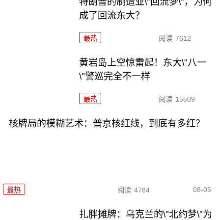
特朗普的制造业\"回流梦\"，为何
成了回流东大？
最热
阅读
7612
黄岩岛上空惊雷起！东大\"八一
\"警巡完全不一样
最热
阅读
15509
核牌局的模糊艺术：普京核红线，到底有多红？
08-05
最热
阅读
4784
扎胖摊牌：乌克兰的\"北约梦\"为