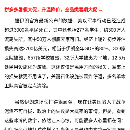
拼多多暑假大促，升温降价，全品类暑期大促 →
据伊朗官方最新公布的数据，美以军事行动已经造成
超过3000名平民死亡，其中还包括277名学生，约300万人
流离失所，其中50万人彻底无家可归。经济上呢？初步评估
损失高达2700亿美元，相当于伊朗全年GDP的80%。339家
医院被毁，857所学校被毁，32所大学被夷为平地，12.5万
处民用设施化为废墟。这还仅仅是民用方面的损失，军事上
的损失就更不用说了，关键石化设施被轰炸停运，多名革命
卫队高官被定点清除。
虽然伊朗这场仗打得很顽强，现在让美国陷入了战争
泥潭不可自拔，政治上的失败是大概率的事情。但是，看到
这些冰冷的数字，依然让人心惊，可能很多人心里都在问：
伊朗怎么就被打成这样了？当年不是号称中东第一军事强国