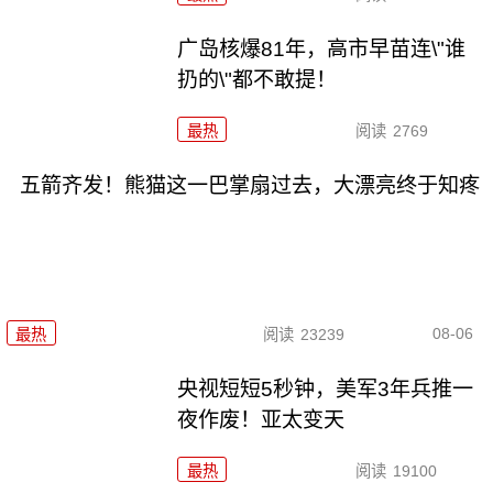
广岛核爆81年，高市早苗连\"谁
扔的\"都不敢提！
最热
阅读
2769
五箭齐发！熊猫这一巴掌扇过去，大漂亮终于知疼
08-06
最热
阅读
23239
央视短短5秒钟，美军3年兵推一
夜作废！亚太变天
最热
阅读
19100