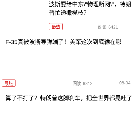
波斯要给中东\"物理断网\"，特朗
普忙递橄榄枝？
最热
阅读
6421
F-35真被波斯导弹端了！美军这次到底输在哪
08-04
最热
阅读
6312
算了不打了？特朗普这脚刹车，把全世界都晃吐了