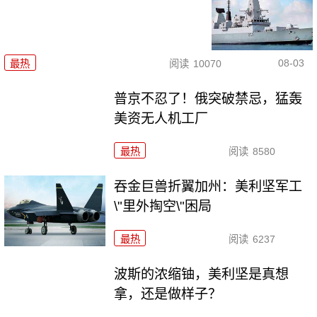
08-03
最热
阅读
10070
普京不忍了！俄突破禁忌，猛轰
美资无人机工厂
最热
阅读
8580
吞金巨兽折翼加州：美利坚军工
\"里外掏空\"困局
最热
阅读
6237
波斯的浓缩铀，美利坚是真想
拿，还是做样子？