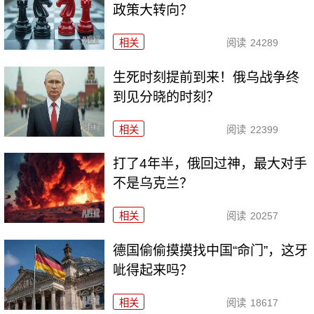
政策大转向？
相关
阅读
24289
生死时刻提前到来！俄乌战争终
到见分晓的时刻？
相关
阅读
22399
打了4年半，俄回过神，最大对手
不是乌克兰？
相关
阅读
20257
德国偷偷摸摸找中国“命门”，这牙
呲得起来吗？
相关
阅读
18617