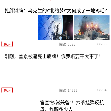
扎胖摊牌：乌克兰的\"北约梦\"为何成了一地鸡毛？
08-05
最热
阅读
3823
刚刚，普京被逼亮出底牌！俄罗斯要干大事了！
08-04
最热
阅读
14855
官宣“核常兼备”！六爷挂弹反航
母，炸醒多少人