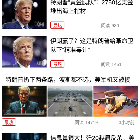
特朗普“黄金舰队”：2750亿美金
堆出海上棺材
最热
阅读
980
伊朗赢了？这是特朗普给革命卫
队下“精准毒计”
最热
阅读
1451
特朗普扔下两条路，波斯都不选，美军机又被揍
最热
阅读
14719
3小时前
信息量很大！歼20越肩反杀，美