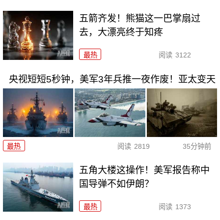
五箭齐发！熊猫这一巴掌扇过
去，大漂亮终于知疼
最热
阅读
3122
央视短短5秒钟，美军3年兵推一夜作废！亚太变天
最热
阅读
2819
35分钟前
五角大楼这操作！美军报告称中
国导弹不如伊朗？
最热
阅读
1373