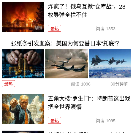
炸疯了！俄乌互掀“仓库战”，28
枚导弹全拦不住
最热
阅读
1353
一张纸条引发血案：美国为何要替日本“托底”？
最热
阅读
1096
30分钟前
五角大楼“罗生门”：特朗普这出戏
把全世界演懵
最热
阅读
1095