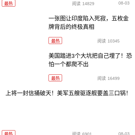
08-03
最热
阅读
14829
一张图让印度陷入死寂，五枚金
牌背后的终极真相
最热
阅读
10345
美国踏进3个大坑把自己埋了！恐
怕一个都爬不出
最热
阅读
16499
上将一封信捅破天！美军五艘驱逐舰要盖三口锅！
08-03
最热
阅读
6901