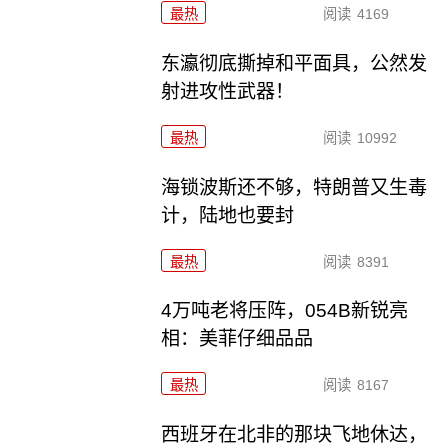
最热
阅读
4169
东瀛彻底撕掉和平面具，公然发
射进攻性武器！
最热
阅读
10992
海锁波斯还不够，特朗普又生毒
计，陆地也要封
最热
阅读
8391
4万吨老将压阵，054B新锐亮
相：美菲仔细品品
最热
阅读
8167
西班牙在北非的那块飞地休达，