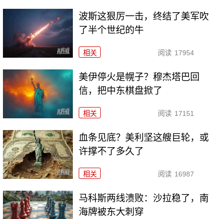
波斯这狠厉一击，终结了美军吹
了半个世纪的牛
相关
阅读
17954
美伊停火是幌子？穆杰塔巴回
信，把中东棋盘掀了
相关
阅读
17151
血条见底？美利坚这艘巨轮，或
许撑不了多久了
相关
阅读
16987
马科斯两线溃败：沙拉稳了，南
海牌被东大刺穿