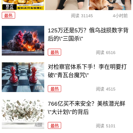
最热
阅读
31145
4小时前
125万还是5万？俄乌战损数字背
后的\"三国杀\"
最热
阅读
6516
对检察官体系下手！李在明要打
破\"青瓦台魔咒\"
最热
阅读
4515
766亿买不来安全？美核潜光鲜
\"大计划\"的背后
最热
阅读
5101