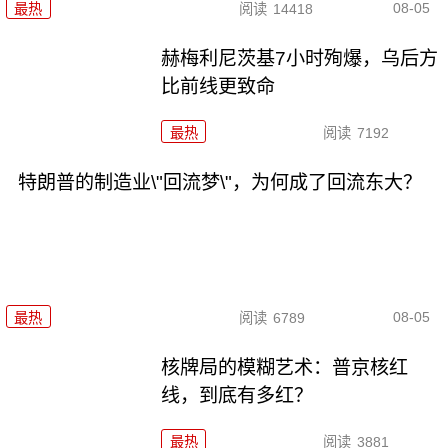
08-05
最热
阅读
14418
赫梅利尼茨基7小时殉爆，乌后方
比前线更致命
最热
阅读
7192
特朗普的制造业\"回流梦\"，为何成了回流东大？
08-05
最热
阅读
6789
核牌局的模糊艺术：普京核红
线，到底有多红？
最热
阅读
3881