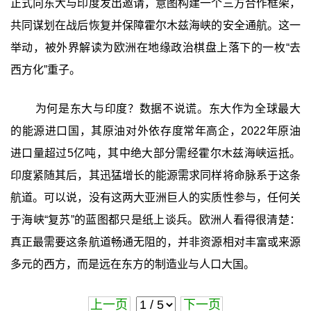
正式向东大与印度发出邀请，意图构建一个三方合作框架，
共同谋划在战后恢复并保障霍尔木兹海峡的安全通航。这一
举动，被外界解读为欧洲在地缘政治棋盘上落下的一枚“去
西方化”重子。
为何是东大与印度？数据不说谎。东大作为全球最大
的能源进口国，其原油对外依存度常年高企，2022年原油
进口量超过5亿吨，其中绝大部分需经霍尔木兹海峡运抵。
印度紧随其后，其迅猛增长的能源需求同样将命脉系于这条
航道。可以说，没有这两大亚洲巨人的实质性参与，任何关
于海峡“复苏”的蓝图都只是纸上谈兵。欧洲人看得很清楚：
真正最需要这条航道畅通无阻的，并非资源相对丰富或来源
多元的西方，而是远在东方的制造业与人口大国。
上一页
下一页