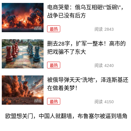
电商哭晕：俄乌互相砸\"饭碗\"，
战争已没有后方
最热
阅读
2843
删去28字，扩军一整本！高市的
把戏骗不了东大
最热
阅读
4240
被俄导弹天天“洗地”，泽连斯基还
在做着美梦！
最热
阅读
4150
欧盟想关门，中国人就翻墙，布鲁塞尔被逼到墙角