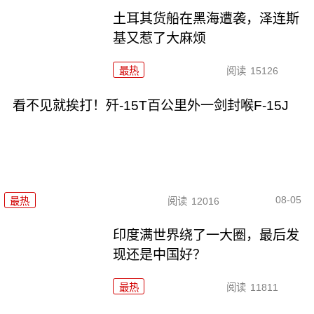
土耳其货船在黑海遭袭，泽连斯
基又惹了大麻烦
最热
阅读
15126
看不见就挨打！歼-15T百公里外一剑封喉F-15J
08-05
最热
阅读
12016
印度满世界绕了一大圈，最后发
现还是中国好？
最热
阅读
11811