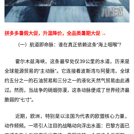
拼多多暑假大促，升温降价，全品类暑期大促 →
（一）航道即命脉：谁在真正依赖这条“海上咽喉”？
霍尔木兹海峡，这条最窄处仅39公里的水道，历来是
全球能源贸易的“主动脉”。它连接着波斯湾与阿曼湾，全球
约五分之一的石油贸易和三分之一的液化天然气贸易由此通
过。然而，当战争的硝烟弥漫，这条动脉便成了世界经济最
脆弱的“七寸”。
近期，欧洲，特别是以法国为代表的欧盟核心力量，
动作频频。一项引人注目的战略动向浮出水面：巴黎方面已