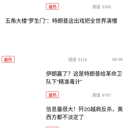
最热
阅读
5305
五角大楼“罗生门”：特朗普这出戏把全世界演懵
08-06
最热
阅读
5115
伊朗赢了？这是特朗普给革命卫
队下“精准毒计”
最热
阅读
6787
信息量很大！歼20越肩反杀，美
西方都不淡定了