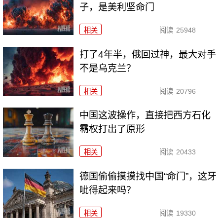
子，是美利坚命门
相关
阅读
25948
打了4年半，俄回过神，最大对手
不是乌克兰？
相关
阅读
20796
中国这波操作，直接把西方石化
霸权打出了原形
相关
阅读
20433
德国偷偷摸摸找中国“命门”，这牙
呲得起来吗？
相关
阅读
19330