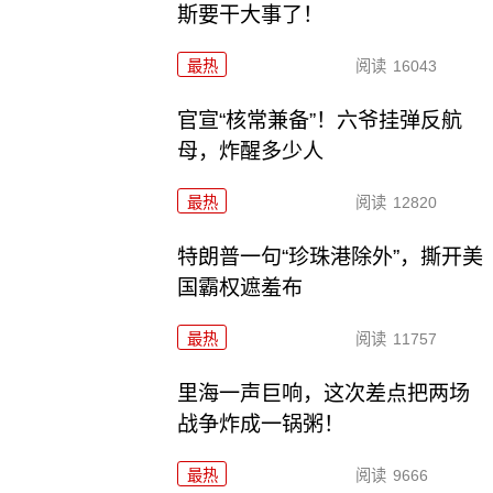
斯要干大事了！
最热
阅读
16043
官宣“核常兼备”！六爷挂弹反航
母，炸醒多少人
最热
阅读
12820
特朗普一句“珍珠港除外”，撕开美
国霸权遮羞布
最热
阅读
11757
里海一声巨响，这次差点把两场
战争炸成一锅粥！
最热
阅读
9666