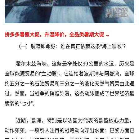
拼多多暑假大促，升温降价，全品类暑期大促 →
（一）航道即命脉：谁在真正依赖这条“海上咽喉”？
霍尔木兹海峡，这条最窄处仅39公里的水道，历来是
全球能源贸易的“主动脉”。它连接着波斯湾与阿曼湾，全球
约五分之一的石油贸易和三分之一的液化天然气贸易由此通
过。然而，当战争的硝烟弥漫，这条动脉便成了世界经济最
脆弱的“七寸”。
近期，欧洲，特别是以法国为代表的欧盟核心力量，
动作频频。一项引人注目的战略动向浮出水面：巴黎方面已