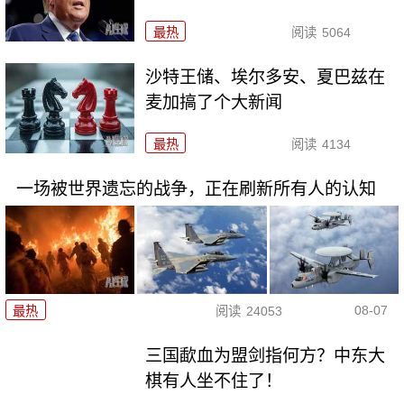
最热
阅读
5064
沙特王储、埃尔多安、夏巴兹在
麦加搞了个大新闻
最热
阅读
4134
一场被世界遗忘的战争，正在刷新所有人的认知
08-07
最热
阅读
24053
三国歃血为盟剑指何方？中东大
棋有人坐不住了！