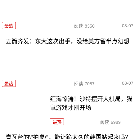
08-07
最热
阅读
8350
五箭齐发：东大这次出手，没给美方留半点幻想
08-07
最热
阅读
7087
红海惊涛！沙特摆开大棋局，猫
鼠游戏才刚开场
最热
阅读
5989
青瓦台的\"拍桌\"，能让跪太久的韩国站起来吗？