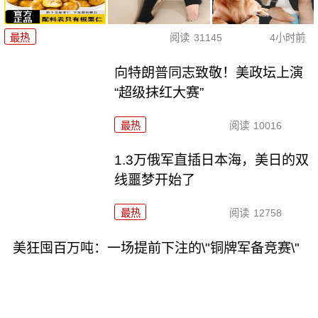
最热
阅读
31145
4小时前
向特朗普同志致敬！美政坛上演
“超级抹红大赛”
最热
阅读
10016
1.3万俄军直插日本海，美日的双
线噩梦开始了
最热
阅读
12758
美狂囤百万吨：一场提前下注的\"铜牌军备竞赛\"