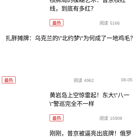
核牌局的模糊艺术：普京核红
线，到底有多红？
最热
阅读
5166
扎胖摊牌：乌克兰的\"北约梦\"为何成了一地鸡毛？
08-05
最热
阅读
4962
黄岩岛上空惊雷起！东大\"八一
\"警巡完全不一样
最热
阅读
15908
刚刚，普京被逼亮出底牌！俄罗