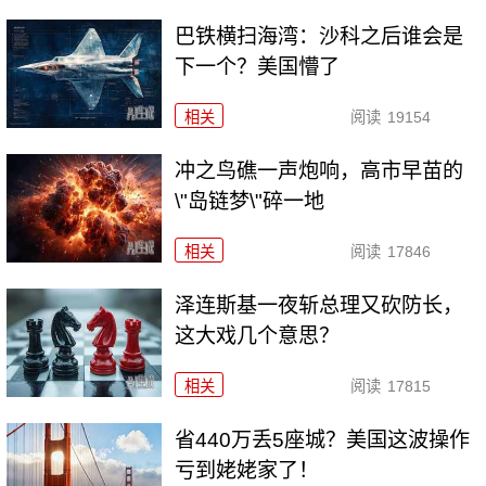
巴铁横扫海湾：沙科之后谁会是
下一个？美国懵了
相关
阅读
19154
冲之鸟礁一声炮响，高市早苗的
\"岛链梦\"碎一地
相关
阅读
17846
泽连斯基一夜斩总理又砍防长，
这大戏几个意思？
相关
阅读
17815
省440万丢5座城？美国这波操作
亏到姥姥家了！