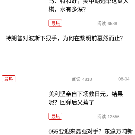
马、特和好，美中期选举这盘大
棋，水有多深？
最热
阅读
6588
特朗普对波斯下狠手，为何在黎明前戛然而止？
08-04
最热
阅读
4818
美利坚亲自下场救日元，结果
呢？回弹后又蔫了
最热
阅读
12556
055要迎来最强对手？东瀛万吨新