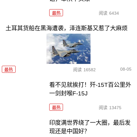
最热
阅读
6434
土耳其货船在黑海遭袭，泽连斯基又惹了大麻烦
08-05
最热
阅读
16582
看不见就挨打！歼-15T百公里外
一剑封喉F-15J
最热
阅读
13475
印度满世界绕了一大圈，最后发
现还是中国好？