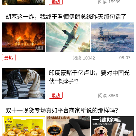
最热
阅读
15939
胡塞这一炸，我终于看懂伊朗总统昨天那句话了
08-07
最热
阅读
10042
印度豪赌千亿卢比，要对中国光
伏“卡脖子”？
最热
阅读
8866
双十一现货专场真如平台商家所说的那样吗？