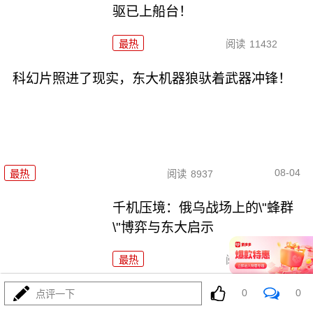
驱已上船台！
最热
阅读
11432
科幻片照进了现实，东大机器狼驮着武器冲锋！
08-04
最热
阅读
8937
千机压境：俄乌战场上的\"蜂群
\"博弈与东大启示
最热
阅读
8810
0
0
波斯要给中东\"物理断网\"，特朗
点评一下