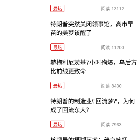
最热
阅读
13112
特朗普突然关闭领事馆，高市早
苗的美梦该醒了
最热
阅读
11200
赫梅利尼茨基7小时殉爆，乌后方
比前线更致命
最热
阅读
8430
特朗普的制造业\"回流梦\"，为何
成了回流东大？
最热
阅读
7963