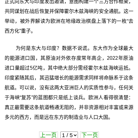
正式向东大与印度发出邀请，意图构建一个三方合作框架，
共同谋划在战后恢复并保障霍尔木兹海峡的安全通航。这一
举动，被外界解读为欧洲在地缘政治棋盘上落下的一枚“去
西方化”重子。
为何是东大与印度？数据不说谎。东大作为全球最大
的能源进口国，其原油对外依存度常年高企，2022年原油
进口量超过5亿吨，其中绝大部分需经霍尔木兹海峡运抵。
印度紧随其后，其迅猛增长的能源需求同样将命脉系于这条
航道。可以说，没有这两大亚洲巨人的实质性参与，任何关
于海峡“复苏”的蓝图都只是纸上谈兵。欧洲人看得很清楚：
真正最需要这条航道畅通无阻的，并非资源相对丰富或来源
多元的西方，而是远在东方的制造业与人口大国。
上一页
下一页