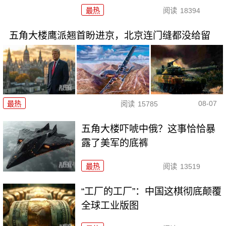
最热
阅读
18394
五角大楼鹰派翘首盼进京，北京连门缝都没给留
08-07
最热
阅读
15785
五角大楼吓唬中俄？这事恰恰暴
露了美军的底裤
最热
阅读
13519
“工厂的工厂”：中国这棋彻底颠覆
全球工业版图