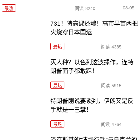
08-05
最热
阅读
8240
731！特高课还魂！高市早苗两把
火烧穿日本国运
最热
阅读
4385
灭人种？以色列这波操作，连特
朗普面子都敢踩！
最热
阅读
5915
特朗普刚说要谈判，伊朗又是反
手就是一巴掌！
最热
阅读
4764
泽连斯基的“清场行动”与乌克兰的