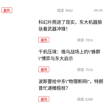
08-04
最热
阅读
3662
科幻片照进了现实，东大机器狼
驮着武器冲锋！
最热
阅读
7814
千机压境：俄乌战场上的\"蜂群
\"博弈与东大启示
最热
阅读
7516
波斯要给中东\"物理断网\"，特朗
普忙递橄榄枝？
最热
阅读
6280