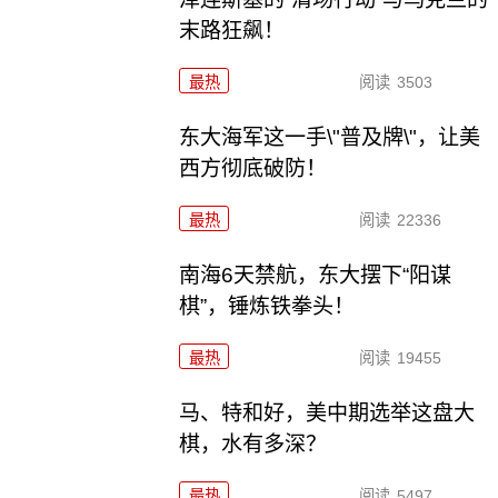
末路狂飙！
最热
阅读
3503
东大海军这一手\"普及牌\"，让美
西方彻底破防！
最热
阅读
22336
南海6天禁航，东大摆下“阳谋
棋”，锤炼铁拳头！
最热
阅读
19455
马、特和好，美中期选举这盘大
棋，水有多深？
最热
阅读
5497