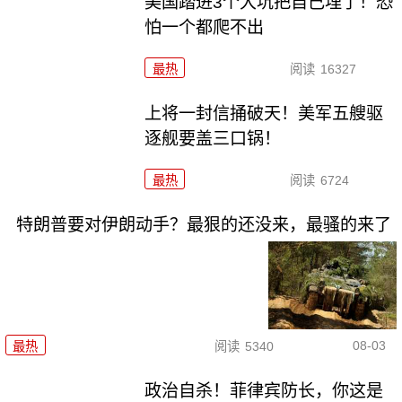
美国踏进3个大坑把自己埋了！恐
怕一个都爬不出
最热
阅读
16327
上将一封信捅破天！美军五艘驱
逐舰要盖三口锅！
最热
阅读
6724
特朗普要对伊朗动手？最狠的还没来，最骚的来了
08-03
最热
阅读
5340
政治自杀！菲律宾防长，你这是