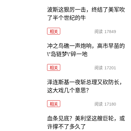
波斯这狠厉一击，终结了美军吹
了半个世纪的牛
相关
阅读
17849
冲之鸟礁一声炮响，高市早苗的
\"岛链梦\"碎一地
相关
阅读
17201
泽连斯基一夜斩总理又砍防长，
这大戏几个意思？
相关
阅读
17180
血条见底？美利坚这艘巨轮，或
许撑不了多久了