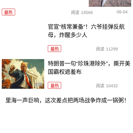
08-04
最热
阅读
14566
官宣“核常兼备”！六爷挂弹反航
母，炸醒多少人
最热
阅读
11299
特朗普一句“珍珠港除外”，撕开美
国霸权遮羞布
最热
阅读
10432
里海一声巨响，这次差点把两场战争炸成一锅粥！