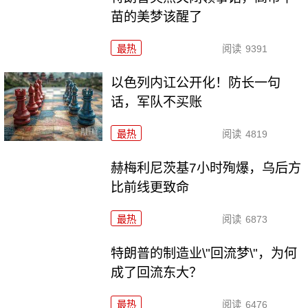
苗的美梦该醒了
最热
阅读
9391
以色列内讧公开化！防长一句
话，军队不买账
最热
阅读
4819
赫梅利尼茨基7小时殉爆，乌后方
比前线更致命
最热
阅读
6873
特朗普的制造业\"回流梦\"，为何
成了回流东大？
最热
阅读
6476