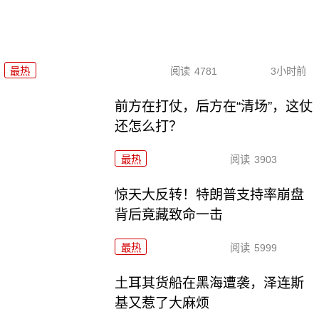
最热
阅读
4781
3小时前
前方在打仗，后方在“清场”，这仗
还怎么打？
最热
阅读
3903
惊天大反转！特朗普支持率崩盘
背后竟藏致命一击
最热
阅读
5999
土耳其货船在黑海遭袭，泽连斯
基又惹了大麻烦