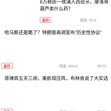
6万移民一夜涌入西班牙，摩洛哥
葫芦卖什么药？
最热
阅读
7674
哈马斯还是跪了？特朗普高调宣布“历史性协议”
08-01
最热
阅读
10314
菲律宾五天三闹，美航母压阵，布林肯说了大实话