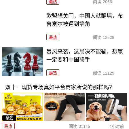
最热
阅读
2066
欧盟想关门，中国人就翻墙，布
鲁塞尔被逼到墙角
最热
阅读
13529
暴风来袭，这局决不能输，想赢
一定要和中国联手
最热
阅读
12129
双十一现货专场真如平台商家所说的那样吗？
最热
阅读
31145
4小时前