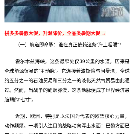
拼多多暑假大促，升温降价，全品类暑期大促 →
（一）航道即命脉：谁在真正依赖这条“海上咽喉”？
霍尔木兹海峡，这条最窄处仅39公里的水道，历来是
全球能源贸易的“主动脉”。它连接着波斯湾与阿曼湾，全球
约五分之一的石油贸易和三分之一的液化天然气贸易由此通
过。然而，当战争的硝烟弥漫，这条动脉便成了世界经济最
脆弱的“七寸”。
近期，欧洲，特别是以法国为代表的欧盟核心力量，
动作频频。一项引人注目的战略动向浮出水面：巴黎方面已