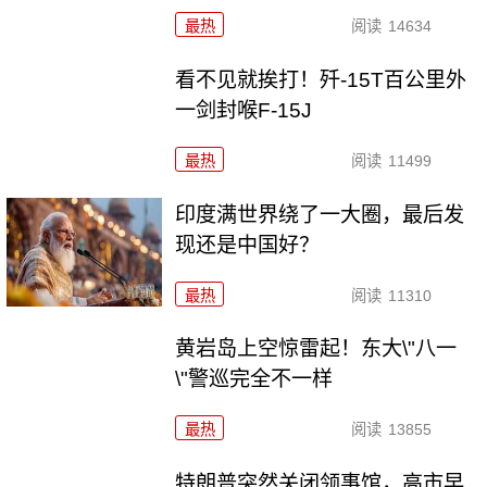
最热
阅读
14634
看不见就挨打！歼-15T百公里外
一剑封喉F-15J
最热
阅读
11499
印度满世界绕了一大圈，最后发
现还是中国好？
最热
阅读
11310
黄岩岛上空惊雷起！东大\"八一
\"警巡完全不一样
最热
阅读
13855
特朗普突然关闭领事馆，高市早