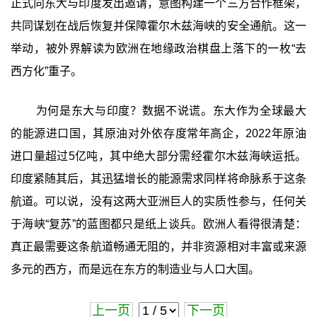
正式向东大与印度发出邀请，意图构建一个三方合作框架，
共同谋划在战后恢复并保障霍尔木兹海峡的安全通航。这一
举动，被外界解读为欧洲在地缘政治棋盘上落下的一枚“去
西方化”重子。
为何是东大与印度？数据不说谎。东大作为全球最大
的能源进口国，其原油对外依存度常年高企，2022年原油
进口量超过5亿吨，其中绝大部分需经霍尔木兹海峡运抵。
印度紧随其后，其迅猛增长的能源需求同样将命脉系于这条
航道。可以说，没有这两大亚洲巨人的实质性参与，任何关
于海峡“复苏”的蓝图都只是纸上谈兵。欧洲人看得很清楚：
真正最需要这条航道畅通无阻的，并非资源相对丰富或来源
多元的西方，而是远在东方的制造业与人口大国。
上一页
下一页