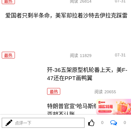
07-31
最热
阅读
26814
爱国者只剩半条命，美军却拉着沙特去伊拉克踩雷
07-31
最热
阅读
11829
歼-36五架原型机轮番上天，美F-
47还在PPT画鸭翼
最热
阅读
20655
特朗普官宣“哈马斯缴械”，内塔尼
亚胡不认账
0
0
点评一下
最热
阅读
8173