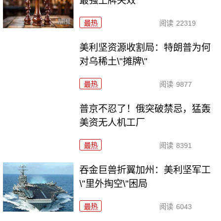
最强王牌失效
最热
阅读
22319
美利坚资源收割局：特朗普为何
对乌稀土\"摊牌\"
最热
阅读
9877
普京不忍了！俄突破禁忌，猛轰
美资无人机工厂
最热
阅读
8391
吞金巨兽折翼加州：美利坚军工
\"里外掏空\"困局
最热
阅读
6043