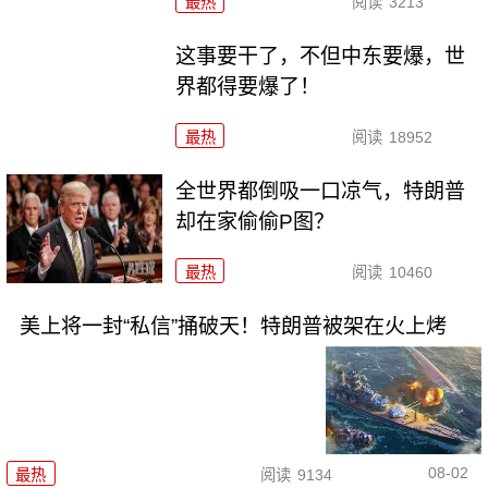
最热
阅读
3213
这事要干了，不但中东要爆，世
界都得要爆了！
最热
阅读
18952
全世界都倒吸一口凉气，特朗普
却在家偷偷P图？
最热
阅读
10460
美上将一封“私信”捅破天！特朗普被架在火上烤
08-02
最热
阅读
9134