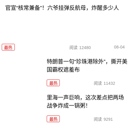
官宣“核常兼备”！六爷挂弹反航母，炸醒多少人
08-04
最热
阅读
12480
特朗普一句“珍珠港除外”，撕开美
国霸权遮羞布
最热
阅读
11432
里海一声巨响，这次差点把两场
战争炸成一锅粥！
最热
阅读
9291