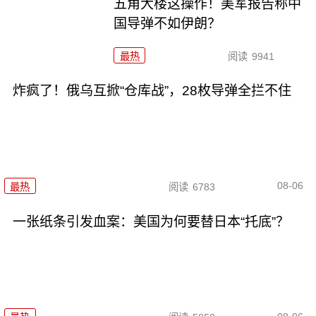
五角大楼这操作！美军报告称中
国导弹不如伊朗？
最热
阅读
9941
炸疯了！俄乌互掀“仓库战”，28枚导弹全拦不住
08-06
最热
阅读
6783
一张纸条引发血案：美国为何要替日本“托底”？