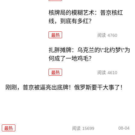
核牌局的模糊艺术：普京核红
线，到底有多红？
最热
阅读
4760
扎胖摊牌：乌克兰的\"北约梦\"为
何成了一地鸡毛？
最热
阅读
4610
刚刚，普京被逼亮出底牌！俄罗斯要干大事了！
08-04
最热
阅读
15699