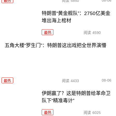
08-06
最热
阅读
5850
特朗普“黄金舰队”：2750亿美金
堆出海上棺材
最热
阅读
4590
五角大楼“罗生门”：特朗普这出戏把全世界演懵
08-06
最热
阅读
4433
伊朗赢了？这是特朗普给革命卫
队下“精准毒计”
最热
阅读
6025