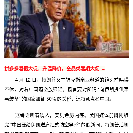
拼多多暑假大促，升温降价，全品类暑期大促 →
4 月 12 日，特朗普又在福克斯商业频道的镜头前喋喋
不休，对着中国隔空放狠话，扬言要对所谓 “向伊朗提供军
事装备” 的国家加征 50% 的关税，还特意点名中国。
这番话听着唬人，实则色厉内荏。美国媒体前脚刚编
完 “中国要给伊朗送肩扛式防空导弹” 的假新闻，特朗普后脚