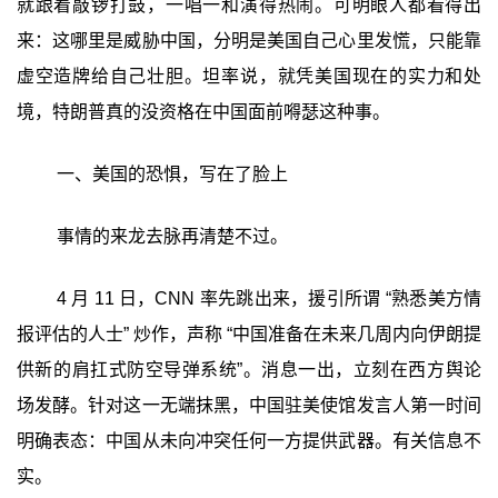
就跟着敲锣打鼓，一唱一和演得热闹。可明眼人都看得出
来：这哪里是威胁中国，分明是美国自己心里发慌，只能靠
虚空造牌给自己壮胆。坦率说，就凭美国现在的实力和处
境，特朗普真的没资格在中国面前嘚瑟这种事。
一、美国的恐惧，写在了脸上
事情的来龙去脉再清楚不过。
4 月 11 日，CNN 率先跳出来，援引所谓 “熟悉美方情
报评估的人士” 炒作，声称 “中国准备在未来几周内向伊朗提
供新的肩扛式防空导弹系统”。消息一出，立刻在西方舆论
场发酵。针对这一无端抹黑，中国驻美使馆发言人第一时间
明确表态：中国从未向冲突任何一方提供武器。有关信息不
实。