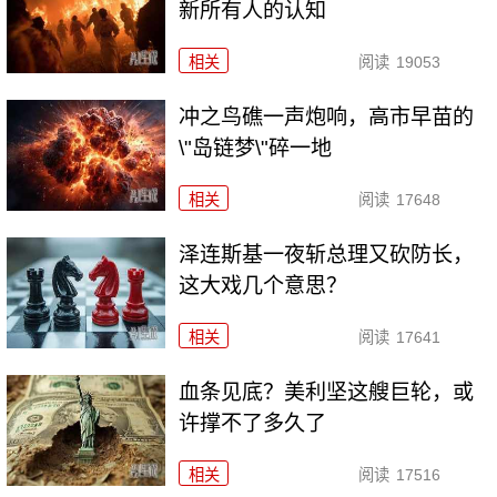
新所有人的认知
相关
阅读
19053
冲之鸟礁一声炮响，高市早苗的
\"岛链梦\"碎一地
相关
阅读
17648
泽连斯基一夜斩总理又砍防长，
这大戏几个意思？
相关
阅读
17641
血条见底？美利坚这艘巨轮，或
许撑不了多久了
相关
阅读
17516