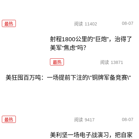
08-07
最热
阅读
11402
射程1800公里的“巨炮”，治得了
美军“焦虑”吗？
最热
阅读
13871
美狂囤百万吨：一场提前下注的\"铜牌军备竞赛\"
08-07
最热
阅读
9417
美利坚一场电子战演习，把自家