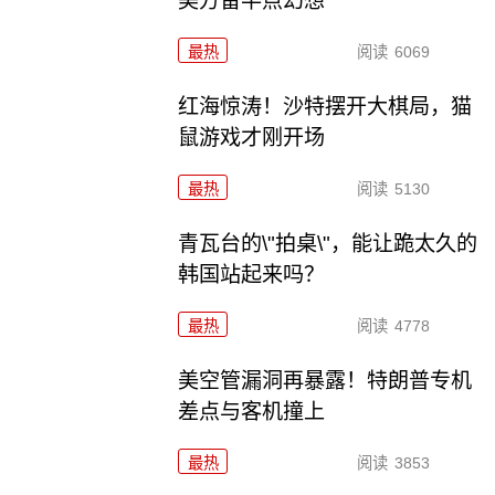
美方留半点幻想
最热
阅读
6069
红海惊涛！沙特摆开大棋局，猫
鼠游戏才刚开场
最热
阅读
5130
青瓦台的\"拍桌\"，能让跪太久的
韩国站起来吗？
最热
阅读
4778
美空管漏洞再暴露！特朗普专机
差点与客机撞上
最热
阅读
3853