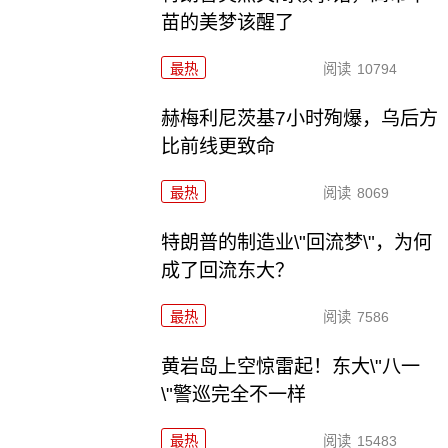
苗的美梦该醒了
最热
阅读
10794
赫梅利尼茨基7小时殉爆，乌后方
比前线更致命
最热
阅读
8069
特朗普的制造业\"回流梦\"，为何
成了回流东大？
最热
阅读
7586
黄岩岛上空惊雷起！东大\"八一
\"警巡完全不一样
最热
阅读
15483