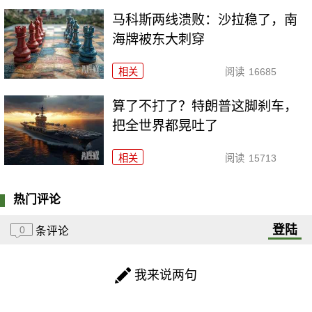
马科斯两线溃败：沙拉稳了，南
海牌被东大刺穿
相关
阅读
16685
算了不打了？特朗普这脚刹车，
把全世界都晃吐了
相关
阅读
15713
热门评论
登陆
0
条评论
我来说两句