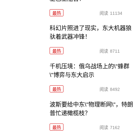
最热
阅读
11134
科幻片照进了现实，东大机器狼
驮着武器冲锋！
最热
阅读
8711
千机压境：俄乌战场上的\"蜂群
\"博弈与东大启示
最热
阅读
8492
波斯要给中东\"物理断网\"，特朗
普忙递橄榄枝？
最热
阅读
7162