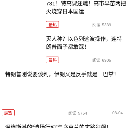
731！特高课还魂！高市早苗两把
火烧穿日本国运
最热
阅读
5339
灭人种？以色列这波操作，连特
朗普面子都敢踩！
最热
阅读
6905
特朗普刚说要谈判，伊朗又是反手就是一巴掌！
08-04
最热
阅读
5754
泽连斯基的“清场行动”与乌克兰的末路狂飙！