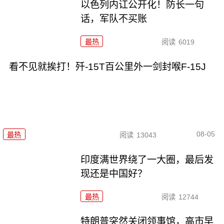
以色列内讧公开化！防长一句
话，军队不买账
最热
阅读
6019
看不见就挨打！歼-15T百公里外一剑封喉F-15J
08-05
最热
阅读
13043
印度满世界绕了一大圈，最后发
现还是中国好？
最热
阅读
12744
特朗普突然关闭领事馆，高市早