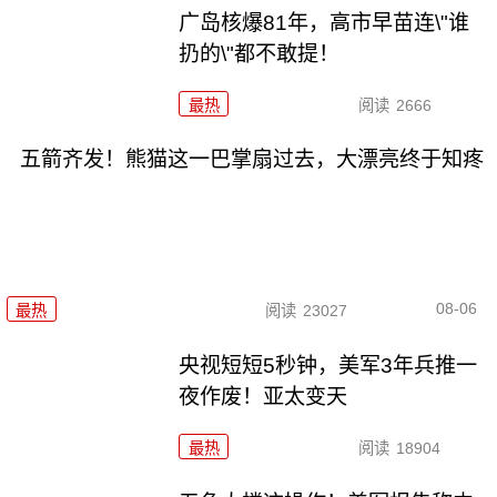
广岛核爆81年，高市早苗连\"谁
扔的\"都不敢提！
最热
阅读
2666
五箭齐发！熊猫这一巴掌扇过去，大漂亮终于知疼
08-06
最热
阅读
23027
央视短短5秒钟，美军3年兵推一
夜作废！亚太变天
最热
阅读
18904