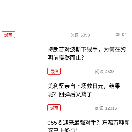
08-04
最热
阅读
6359
特朗普对波斯下狠手，为何在黎
明前戛然而止？
最热
阅读
4538
美利坚亲自下场救日元，结果
呢？回弹后又蔫了
最热
阅读
12315
055要迎来最强对手？东瀛万吨新
驱已上船台！