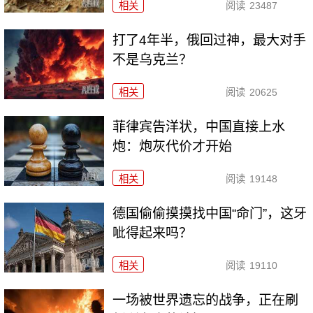
相关
阅读
23487
打了4年半，俄回过神，最大对手
不是乌克兰？
相关
阅读
20625
菲律宾告洋状，中国直接上水
炮：炮灰代价才开始
相关
阅读
19148
德国偷偷摸摸找中国“命门”，这牙
呲得起来吗？
相关
阅读
19110
一场被世界遗忘的战争，正在刷