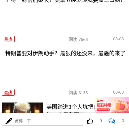
上将一封信捅破天！美军五艘驱逐舰要盖三口锅！
08-03
最热
阅读
7566
特朗普要对伊朗动手？最狠的还没来，最骚的来了
08-03
最热
阅读
6136
美国踏进3个大坑把自己埋了！恐
怕一个都爬不出
0
0
点评一下
最热
阅读
17756