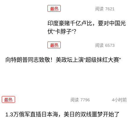
最热
阅读
7621
印度豪赌千亿卢比，要对中国光
伏“卡脖子”？
最热
阅读
6573
向特朗普同志致敬！美政坛上演“超级抹红大赛”
最热
阅读
7796
4小时前
1.3万俄军直插日本海，美日的双线噩梦开始了