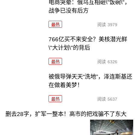
电商哭晕：俄乌互相砸\"饭碗\"，
战争已没有后方
最热
阅读
3979
766亿买不来安全？美核潜光鲜
\"大计划\"的背后
最热
阅读
6326
被俄导弹天天“洗地”，泽连斯基还
在做着美梦！
最热
阅读
5637
删去28字，扩军一整本！高市的把戏骗不了东大