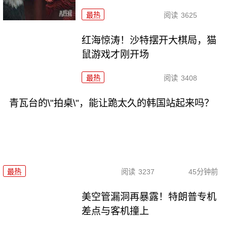
最热
阅读
3625
红海惊涛！沙特摆开大棋局，猫
鼠游戏才刚开场
最热
阅读
3408
青瓦台的\"拍桌\"，能让跪太久的韩国站起来吗？
最热
阅读
3237
45分钟前
美空管漏洞再暴露！特朗普专机
差点与客机撞上