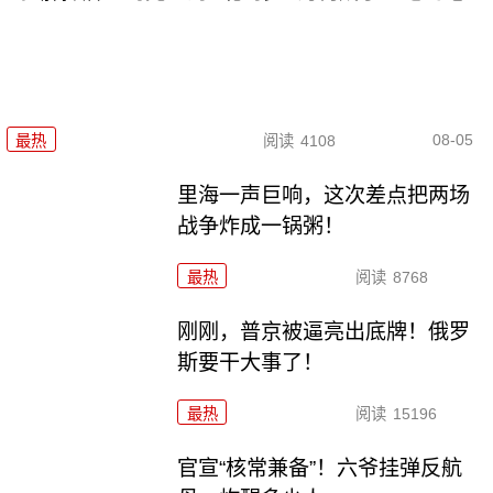
08-05
最热
阅读
4108
里海一声巨响，这次差点把两场
战争炸成一锅粥！
最热
阅读
8768
刚刚，普京被逼亮出底牌！俄罗
斯要干大事了！
最热
阅读
15196
官宣“核常兼备”！六爷挂弹反航