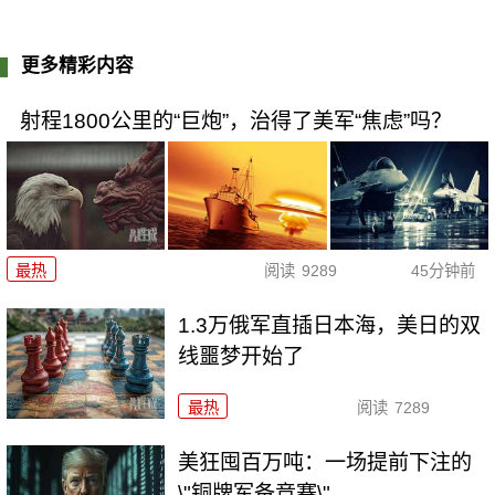
更多精彩内容
射程1800公里的“巨炮”，治得了美军“焦虑”吗？
最热
阅读
9289
45分钟前
1.3万俄军直插日本海，美日的双
线噩梦开始了
最热
阅读
7289
美狂囤百万吨：一场提前下注的
\"铜牌军备竞赛\"