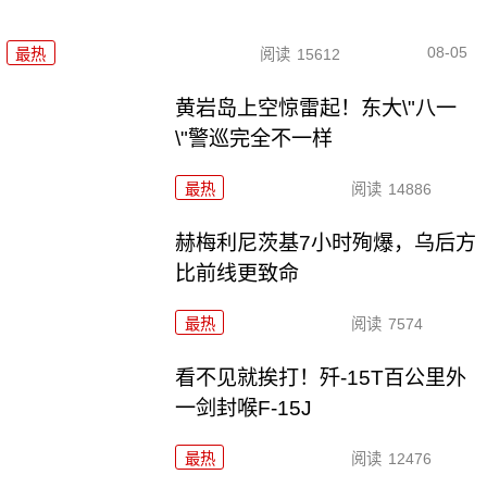
08-05
最热
阅读
15612
黄岩岛上空惊雷起！东大\"八一
\"警巡完全不一样
最热
阅读
14886
赫梅利尼茨基7小时殉爆，乌后方
比前线更致命
最热
阅读
7574
看不见就挨打！歼-15T百公里外
一剑封喉F-15J
最热
阅读
12476