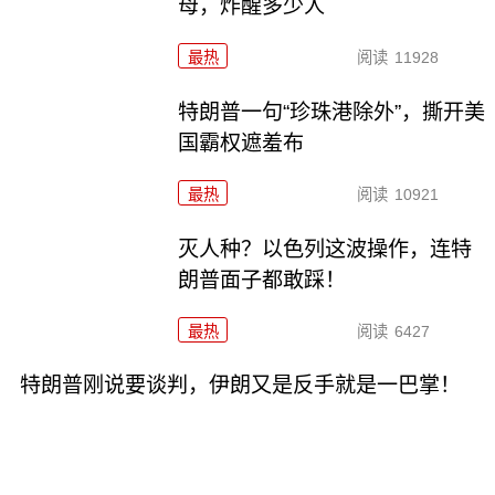
母，炸醒多少人
最热
阅读
11928
特朗普一句“珍珠港除外”，撕开美
国霸权遮羞布
最热
阅读
10921
灭人种？以色列这波操作，连特
朗普面子都敢踩！
最热
阅读
6427
特朗普刚说要谈判，伊朗又是反手就是一巴掌！