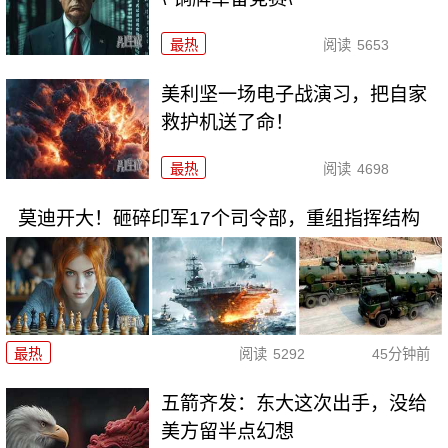
最热
阅读
5653
美利坚一场电子战演习，把自家
救护机送了命！
最热
阅读
4698
莫迪开大！砸碎印军17个司令部，重组指挥结构
最热
阅读
5292
45分钟前
五箭齐发：东大这次出手，没给
美方留半点幻想