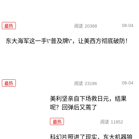
08-04
最热
阅读
20388
东大海军这一手\"普及牌\"，让美西方彻底破防！
08-04
最热
阅读
23186
美利坚亲自下场救日元，结果
呢？回弹后又蔫了
最热
阅读
11852
科幻片照进了现实，东大机器狼