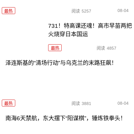
08-04
最热
阅读
5257
731！特高课还魂！高市早苗两把
火烧穿日本国运
最热
阅读
4857
泽连斯基的“清场行动”与乌克兰的末路狂飙！
08-04
最热
阅读
3881
南海6天禁航，东大摆下“阳谋棋”，锤炼铁拳头！