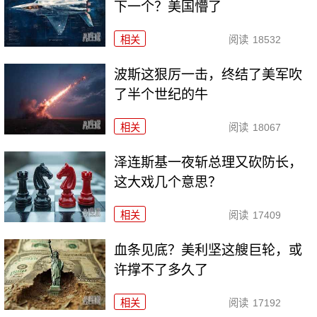
下一个？美国懵了
相关
阅读
18532
波斯这狠厉一击，终结了美军吹
了半个世纪的牛
相关
阅读
18067
泽连斯基一夜斩总理又砍防长，
这大戏几个意思？
相关
阅读
17409
血条见底？美利坚这艘巨轮，或
许撑不了多久了
相关
阅读
17192