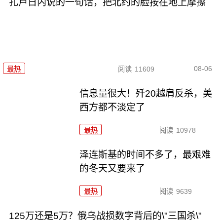
扎卢日内说的一句话，把北约的脸按在地上摩擦
08-06
最热
阅读
11609
信息量很大！歼20越肩反杀，美
西方都不淡定了
最热
阅读
10978
泽连斯基的时间不多了，最艰难
的冬天又要来了
最热
阅读
9639
125万还是5万？俄乌战损数字背后的\"三国杀\"