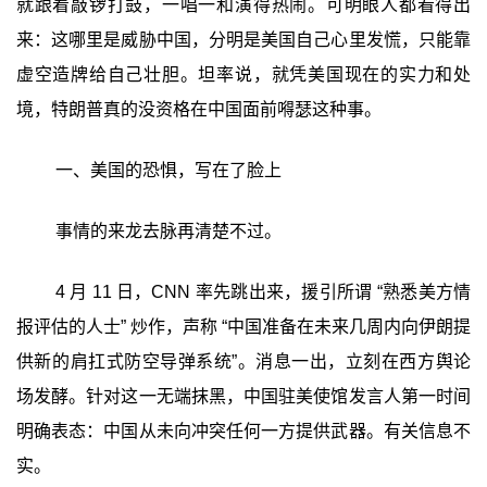
就跟着敲锣打鼓，一唱一和演得热闹。可明眼人都看得出
来：这哪里是威胁中国，分明是美国自己心里发慌，只能靠
虚空造牌给自己壮胆。坦率说，就凭美国现在的实力和处
境，特朗普真的没资格在中国面前嘚瑟这种事。
一、美国的恐惧，写在了脸上
事情的来龙去脉再清楚不过。
4 月 11 日，CNN 率先跳出来，援引所谓 “熟悉美方情
报评估的人士” 炒作，声称 “中国准备在未来几周内向伊朗提
供新的肩扛式防空导弹系统”。消息一出，立刻在西方舆论
场发酵。针对这一无端抹黑，中国驻美使馆发言人第一时间
明确表态：中国从未向冲突任何一方提供武器。有关信息不
实。