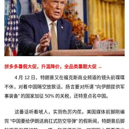
拼多多暑假大促，升温降价，全品类暑期大促 →
4 月 12 日，特朗普又在福克斯商业频道的镜头前喋喋
不休，对着中国隔空放狠话，扬言要对所谓 “向伊朗提供军
事装备” 的国家加征 50% 的关税，还特意点名中国。
这番话听着唬人，实则色厉内荏。美国媒体前脚刚编
完 “中国要给伊朗送肩扛式防空导弹” 的假新闻，特朗普后脚