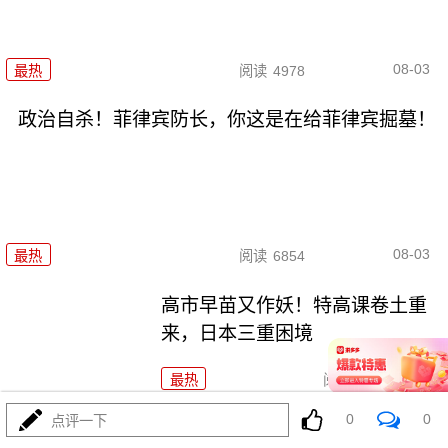
08-03
最热
阅读
4978
政治自杀！菲律宾防长，你这是在给菲律宾掘墓！
08-03
最热
阅读
6854
高市早苗又作妖！特高课卷土重
来，日本三重困境
最热
阅读
4374
0
0
点评一下
央视：空警600横空出世，美航母