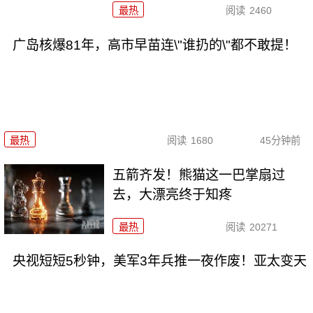
最热
阅读
2460
广岛核爆81年，高市早苗连\"谁扔的\"都不敢提！
最热
阅读
1680
45分钟前
五箭齐发！熊猫这一巴掌扇过
去，大漂亮终于知疼
最热
阅读
20271
央视短短5秒钟，美军3年兵推一夜作废！亚太变天