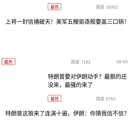
最热
阅读
16952
上将一封信捅破天！美军五艘驱逐舰要盖三口锅！
08-03
最热
阅读
7181
特朗普要对伊朗动手？最狠的还
没来，最骚的来了
最热
阅读
5753
特朗普这狼来了连演十遍，伊朗：你猜我信不信？