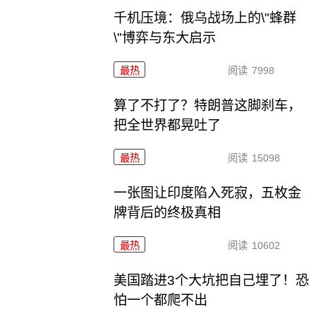
千机压境：俄乌战场上的\"蜂群
\"博弈与东大启示
最热
阅读
7998
算了不打了？特朗普这脚刹车，
把全世界都晃吐了
最热
阅读
15098
一张图让印度陷入死寂，五枚金
牌背后的终极真相
最热
阅读
10602
美国踏进3个大坑把自己埋了！恐
怕一个都爬不出