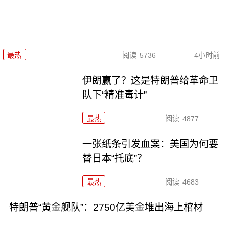
最热
阅读
5736
4小时前
伊朗赢了？这是特朗普给革命卫
队下“精准毒计”
最热
阅读
4877
一张纸条引发血案：美国为何要
替日本“托底”？
最热
阅读
4683
特朗普“黄金舰队”：2750亿美金堆出海上棺材