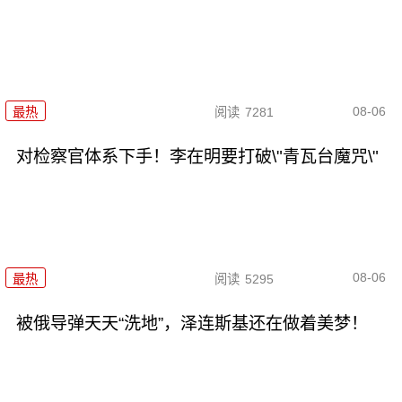
08-06
最热
阅读
7281
对检察官体系下手！李在明要打破\"青瓦台魔咒\"
08-06
最热
阅读
5295
被俄导弹天天“洗地”，泽连斯基还在做着美梦！