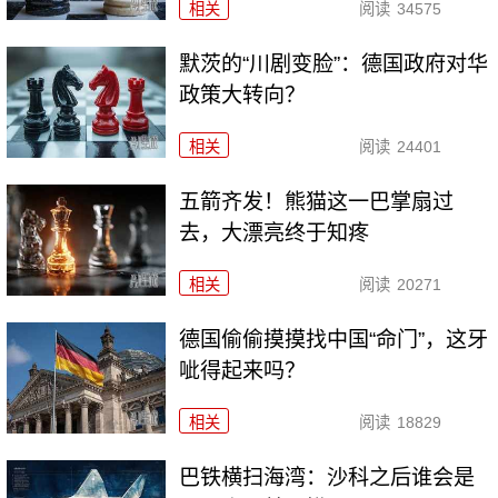
相关
阅读
34575
默茨的“川剧变脸”：德国政府对华
政策大转向？
相关
阅读
24401
五箭齐发！熊猫这一巴掌扇过
去，大漂亮终于知疼
相关
阅读
20271
德国偷偷摸摸找中国“命门”，这牙
呲得起来吗？
相关
阅读
18829
巴铁横扫海湾：沙科之后谁会是