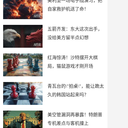
美利坚一场电子战演习，把
自家救护机送了命！
五箭齐发：东大这次出手，
没给美方留半点幻想
红海惊涛！沙特摆开大棋
局，猫鼠游戏才刚开场
青瓦台的\"拍桌\"，能让跪太
久的韩国站起来吗？
美空管漏洞再暴露！特朗普
专机差点与客机撞上