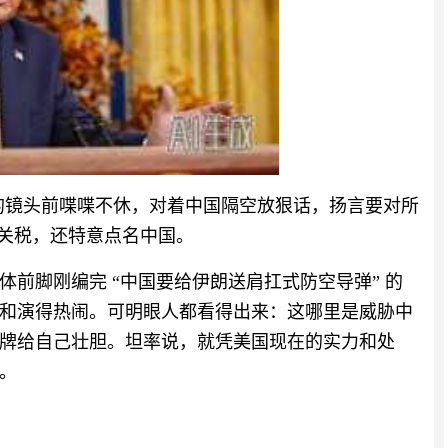
频道的镜头前喋喋不休，对着中国隔空放狠话，扬言要对所
 的关税，还特意点名中国。
前脚刚编完 “中国要给伊朗送肩扛式防空导弹” 的
和演得热闹。可明眼人都看得出来：这哪里是威胁中
牌给自己壮胆。坦率说，就凭美国现在的实力和处
。