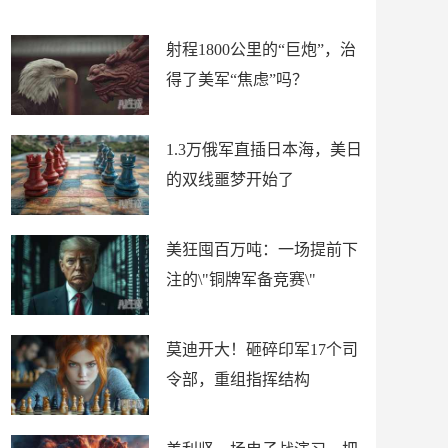
场
射程1800公里的“巨炮”，治
得了美军“焦虑”吗？
1.3万俄军直插日本海，美日
的双线噩梦开始了
美狂囤百万吨：一场提前下
注的\"铜牌军备竞赛\"
莫迪开大！砸碎印军17个司
令部，重组指挥结构