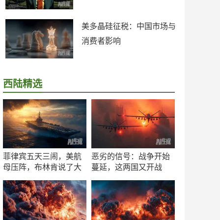
美多晶硅征税：中国市场与
消费者影响
西陆精选
菲律宾五天三闹，美航
恶劣的信号：战争开始
母压阵，布林肯说了大
蔓延，这两国又开战
实话
了！