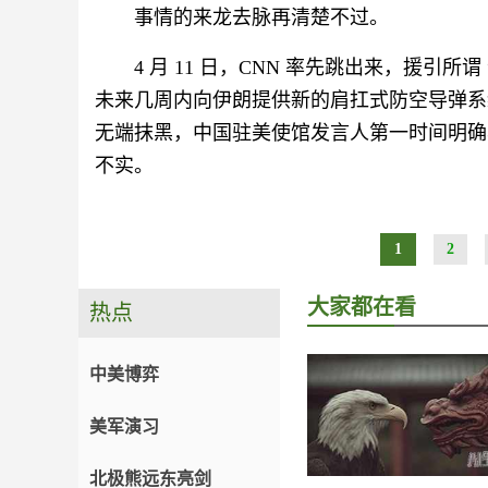
事情的来龙去脉再清楚不过。
4 月 11 日，CNN 率先跳出来，援引所
未来几周内向伊朗提供新的肩扛式防空导弹系
无端抹黑，中国驻美使馆发言人第一时间明确
不实。
1
2
大家都在看
热点
中美博弈
美军演习
北极熊远东亮剑