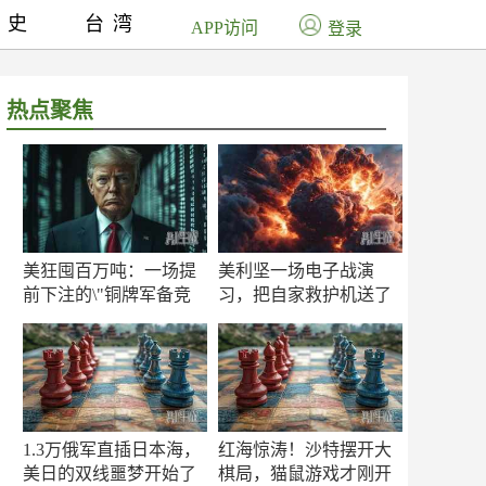
历史
台湾
APP访问
登录
热点聚焦
美狂囤百万吨：一场提
美利坚一场电子战演
前下注的\"铜牌军备竞
习，把自家救护机送了
赛\"
命！
1.3万俄军直插日本海，
红海惊涛！沙特摆开大
美日的双线噩梦开始了
棋局，猫鼠游戏才刚开