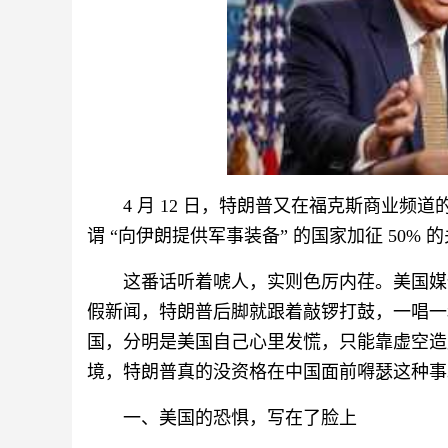
4 月 12 日，特朗普又在福克斯商业
谓 “向伊朗提供军事装备” 的国家加征 50%
这番话听着唬人，实则色厉内荏。美国媒体
假新闻，特朗普后脚就跟着敲锣打鼓，一唱一
国，分明是美国自己心里发慌，只能靠虚空造
境，特朗普真的没资格在中国面前嘚瑟这种事
一、美国的恐惧，写在了脸上