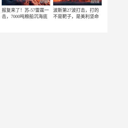
报复来了！苏-57雷霆一
波斯第27波打击，打的
击，7000吨粮船沉海底
不是靶子，是美利坚命
门