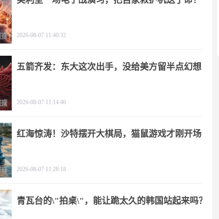
美利坚一场电子战演习，把自家救护机送了命！
2026-08-07 11:40:32
五箭齐发：东大这次出手，没给美方留半点幻想
2026-08-07 11:14:46
红海惊涛！沙特摆开大棋局，猫鼠游戏才刚开场
2026-08-07 11:28:18
青瓦台的\"拍桌\"，能让跪太久的韩国站起来吗？