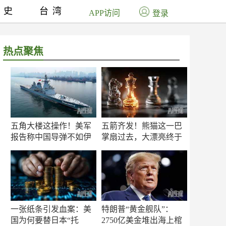
历史
台湾
APP访问
登录
热点聚焦
五角大楼这操作！美军
五箭齐发！熊猫这一巴
报告称中国导弹不如伊
掌扇过去，大漂亮终于
朗？
知疼
一张纸条引发血案：美
特朗普“黄金舰队”：
国为何要替日本“托
2750亿美金堆出海上棺