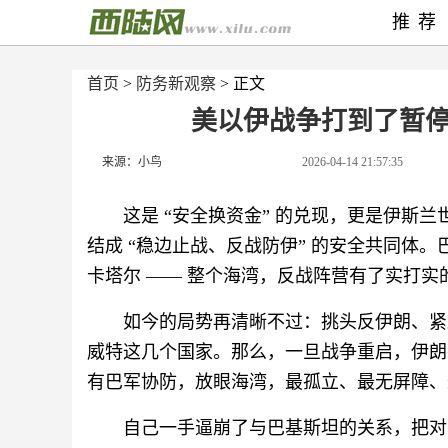
推荐
首页
>
防务新观察
> 正文
美以伊战争打到了暂
来源：小鸟
2026-04-14 21:57:35
这是 “安全换资金” 的兑现，更是伊斯
结成 “稳边止战、反战防伊” 的安全共同体
卡塔尔 —— 整个海湾，反战阵营有了实打
如今的局势再清晰不过：挑头反伊朗、紧
威特这几个国家。那么，一旦战争重启，伊朗
有巴军协防，放眼海湾，最孤立、最无屏障、最
自己一手逼崩了与巴基斯坦的关系，把对