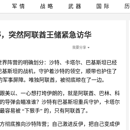
军情
战略
武器
国际
停，突然阿联酋王储紧急访华
我要分享
兰世界阵营的明确划分：沙特、卡塔尔、巴基斯坦已经
。巴基斯坦的战机，守护着沙特的领空，顺带也护住了
实的军事屏障。唯独阿联酋，被彻底晾在了一边。
跟美以、一心想打垮伊朗的，就是阿联酋、巴林、科
的导弹会瞄准谁？沙特有巴基斯坦重兵守护，卡塔尔
容易被 “下狠手” 的，只有阿联酋了。
方彻底推向沙特阵营；自己激进反伊，把自己变成伊