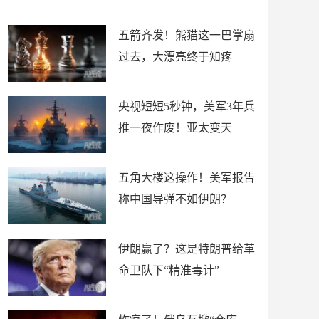
底”？
材
五箭齐发！熊猫这一巴掌扇
过去，大漂亮终于知疼
央视短短5秒钟，美军3年兵
推一夜作废！亚太变天
五角大楼这操作！美军报告
称中国导弹不如伊朗？
伊朗赢了？这是特朗普给革
命卫队下“精准毒计”