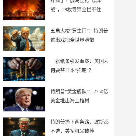
炸疯了！俄乌互掀“仓库
战”，28枚导弹全拦不住
五角大楼“罗生门”：特朗普
这出戏把全世界演懵
一张纸条引发血案：美国为
何要替日本“托底”？
特朗普“黄金舰队”：2750亿
美金堆出海上棺材
特朗普扔下两条路，波斯都
不选，美军机又被揍