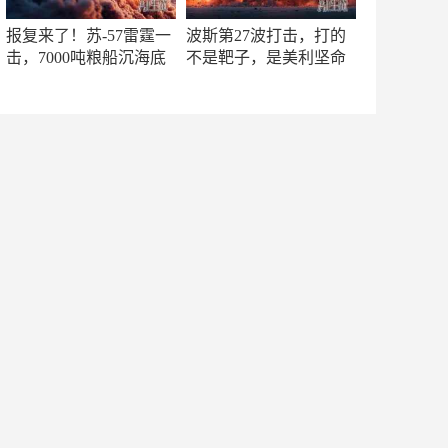
报复来了！苏-57雷霆一
波斯第27波打击，打的
击，7000吨粮船沉海底
不是靶子，是美利坚命
门