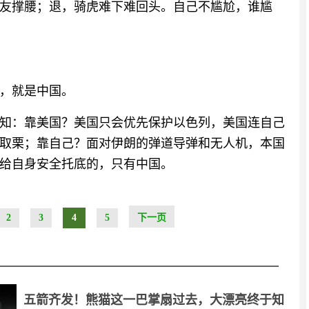
友撑腰；退，骑虎难下难回头。自己不尴尬，谁尴
，就是中国。
知：靠美国？美国只会优先保护以色列，美国连自己
取栗；靠自己？面对伊朗的弹道导弹和无人机，本国
给自身安全托底的，只有中国。
2
3
4
5
下一页
五箭齐发！熊猫这一巴掌扇过去，大漂亮终于知