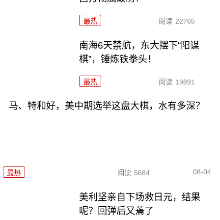
最热
阅读
22765
南海6天禁航，东大摆下“阳谋
棋”，锤炼铁拳头！
最热
阅读
19891
马、特和好，美中期选举这盘大棋，水有多深？
08-04
最热
阅读
5684
美利坚亲自下场救日元，结果
呢？回弹后又蔫了