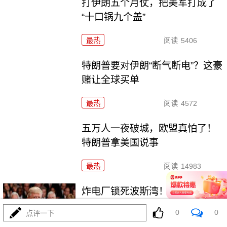
打伊朗五个月仗，把美军打成了
“十口锅九个盖”
最热
阅读
5406
特朗普要对伊朗“断气断电”？这豪
赌让全球买单
最热
阅读
4572
五万人一夜破城，欧盟真怕了！
特朗普拿美国说事
最热
阅读
14983
炸电厂锁死波斯湾！特朗普要对
伊朗下死手了？
0
0
点评一下