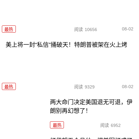
08-02
最热
阅读
10656
美上将一封“私信”捅破天！特朗普被架在火上烤
08-02
最热
阅读
9329
两大命门决定美国退无可退，伊
朗别再幻想了！
最热
阅读
6952