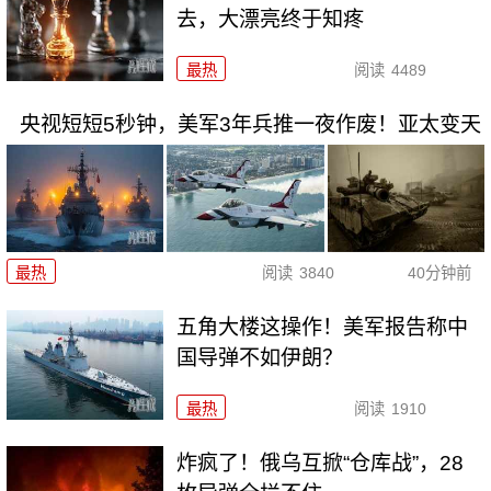
去，大漂亮终于知疼
最热
阅读
4489
央视短短5秒钟，美军3年兵推一夜作废！亚太变天
最热
阅读
3840
40分钟前
五角大楼这操作！美军报告称中
国导弹不如伊朗？
最热
阅读
1910
炸疯了！俄乌互掀“仓库战”，28