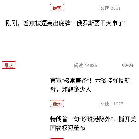
最热
阅读
3861
刚刚，普京被逼亮出底牌！俄罗斯要干大事了！
08-04
最热
阅读
14895
官宣“核常兼备”！六爷挂弹反航
母，炸醒多少人
最热
阅读
11627
特朗普一句“珍珠港除外”，撕开美
国霸权遮羞布