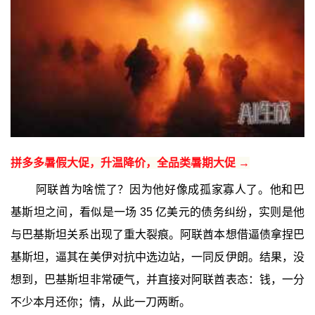
拼多多暑假大促，升温降价，全品类暑期大促 →
阿联酋为啥慌了？因为他好像成孤家寡人了。他和巴
基斯坦之间，看似是一场 35 亿美元的债务纠纷，实则是他
与巴基斯坦关系出现了重大裂痕。阿联酋本想借逼债拿捏巴
基斯坦，逼其在美伊对抗中选边站，一同反伊朗。结果，没
想到，巴基斯坦非常硬气，并直接对阿联酋表态：钱，一分
不少本月还你；情，从此一刀两断。