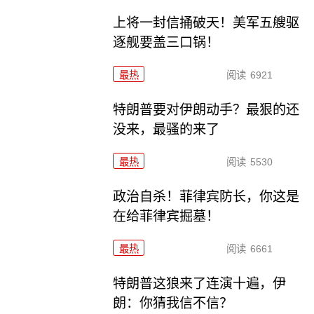
上将一封信捅破天！美军五艘驱
逐舰要盖三口锅！
最热
阅读
6921
特朗普要对伊朗动手？最狠的还
没来，最骚的来了
最热
阅读
5530
政治自杀！菲律宾防长，你这是
在给菲律宾掘墓！
最热
阅读
6661
特朗普这狼来了连演十遍，伊
朗：你猜我信不信？