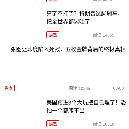
算了不打了？特朗普这脚刹车，
把全世界都晃吐了
最热
阅读
14855
一张图让印度陷入死寂，五枚金牌背后的终极真相
08-03
最热
阅读
10365
美国踏进3个大坑把自己埋了！恐
怕一个都爬不出
最热
阅读
16518