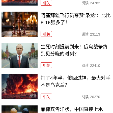
相关
阅读
24782
阿塞拜疆飞行员夸赞“枭龙”：比比
F-16强多了！
相关
阅读
23113
生死时刻提前到来！俄乌战争终
到见分晓的时刻？
相关
阅读
22410
打了4年半，俄回过神，最大对手
不是乌克兰？
相关
阅读
20270
菲律宾告洋状，中国直接上水