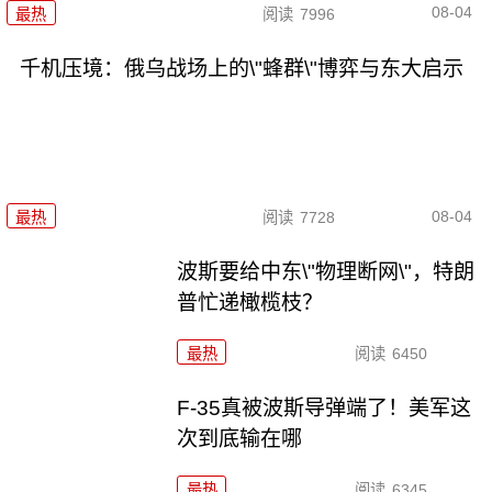
08-04
最热
阅读
7996
千机压境：俄乌战场上的\"蜂群\"博弈与东大启示
08-04
最热
阅读
7728
波斯要给中东\"物理断网\"，特朗
普忙递橄榄枝？
最热
阅读
6450
F-35真被波斯导弹端了！美军这
次到底输在哪
最热
阅读
6345