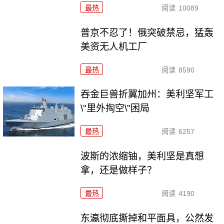
最热
阅读
10089
普京不忍了！俄突破禁忌，猛轰
美资无人机工厂
最热
阅读
8590
吞金巨兽折翼加州：美利坚军工
\"里外掏空\"困局
最热
阅读
6257
波斯的浓缩铀，美利坚是真想
拿，还是做样子？
最热
阅读
4190
东瀛彻底撕掉和平面具，公然发