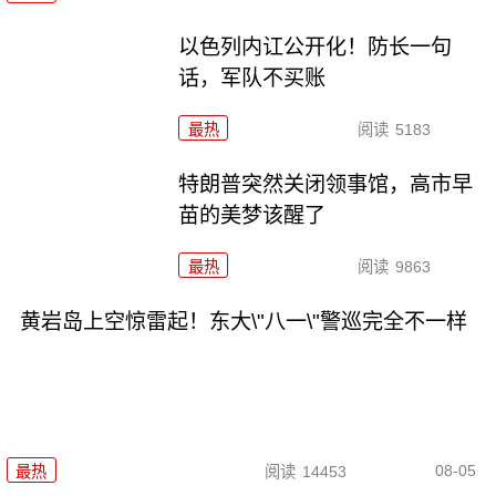
以色列内讧公开化！防长一句
话，军队不买账
最热
阅读
5183
特朗普突然关闭领事馆，高市早
苗的美梦该醒了
最热
阅读
9863
黄岩岛上空惊雷起！东大\"八一\"警巡完全不一样
08-05
最热
阅读
14453