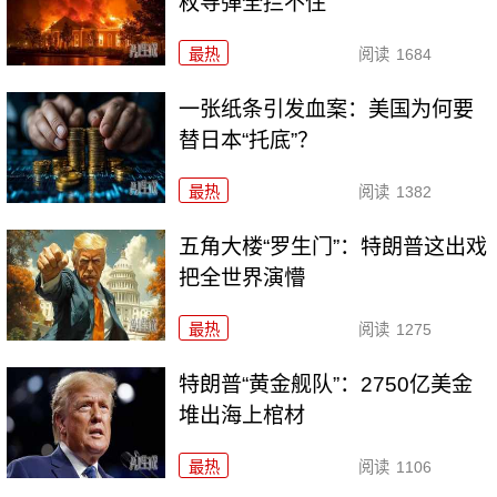
枚导弹全拦不住
最热
阅读
1684
一张纸条引发血案：美国为何要
替日本“托底”？
最热
阅读
1382
五角大楼“罗生门”：特朗普这出戏
把全世界演懵
最热
阅读
1275
特朗普“黄金舰队”：2750亿美金
堆出海上棺材
最热
阅读
1106