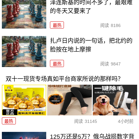
泽连斯基的时间不多了，最艰难
的冬天又要来了
最热
阅读
8186
扎卢日内说的一句话，把北约的
脸按在地上摩擦
最热
阅读
9847
双十一现货专场真如平台商家所说的那样吗？
最热
阅读
31145
4小时前
125万还是5万？俄乌战损数字背