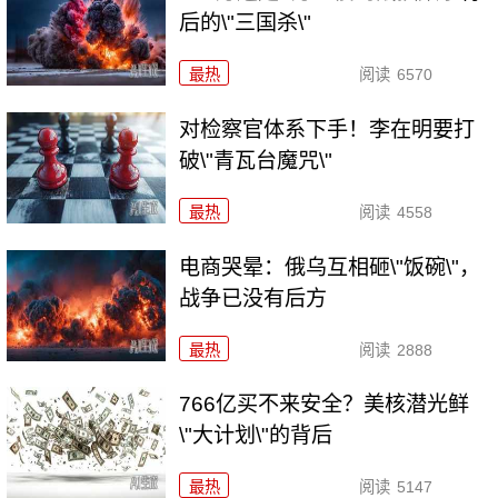
后的\"三国杀\"
最热
阅读
6570
对检察官体系下手！李在明要打
破\"青瓦台魔咒\"
最热
阅读
4558
电商哭晕：俄乌互相砸\"饭碗\"，
战争已没有后方
最热
阅读
2888
766亿买不来安全？美核潜光鲜
\"大计划\"的背后
最热
阅读
5147