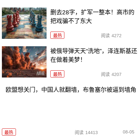
删去28字，扩军一整本！高市的
把戏骗不了东大
最热
阅读
4272
被俄导弹天天“洗地”，泽连斯基还
在做着美梦！
最热
阅读
4207
欧盟想关门，中国人就翻墙，布鲁塞尔被逼到墙角
08-05
最热
阅读
14413