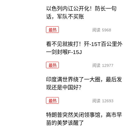
以色列内讧公开化！防长一句
话，军队不买账
最热
阅读
5968
看不见就挨打！歼-15T百公里外
一剑封喉F-15J
最热
阅读
12977
印度满世界绕了一大圈，最后发
现还是中国好？
最热
阅读
12693
特朗普突然关闭领事馆，高市早
苗的美梦该醒了