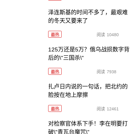
泽连斯基的时间不多了，最艰难
的冬天又要来了
最热
阅读
10480
125万还是5万？俄乌战损数字背
后的\"三国杀\"
最热
阅读
7938
扎卢日内说的一句话，把北约的
脸按在地上摩擦
最热
阅读
12461
对检察官体系下手！李在明要打
破\"青瓦台魔咒\"