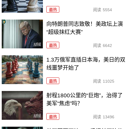
最热
阅读
5554
向特朗普同志致敬！美政坛上演
“超级抹红大赛”
最热
阅读
6642
1.3万俄军直插日本海，美日的双
线噩梦开始了
最热
阅读
11025
射程1800公里的“巨炮”，治得了
美军“焦虑”吗？
最热
阅读
13496