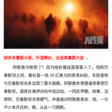
拼多多暑假大促，升温降价，全品类暑期大促 →
阿联酋为啥慌了？因为他好像成孤家寡人了。他和巴
基斯坦之间，看似是一场 35 亿美元的债务纠纷，实则是他
与巴基斯坦关系出现了重大裂痕。阿联酋本想借逼债拿捏巴
基斯坦，逼其在美伊对抗中选边站，一同反伊朗。结果，没
想到，巴基斯坦非常硬气，并直接对阿联酋表态：钱，一分
不少本月还你；情，从此一刀两断。