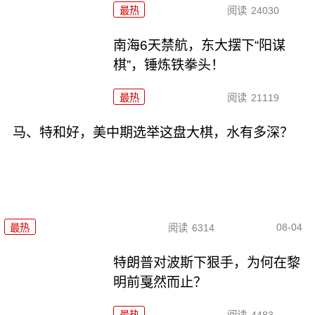
最热
阅读
24030
南海6天禁航，东大摆下“阳谋
棋”，锤炼铁拳头！
最热
阅读
21119
马、特和好，美中期选举这盘大棋，水有多深？
08-04
最热
阅读
6314
特朗普对波斯下狠手，为何在黎
明前戛然而止？
最热
阅读
4483