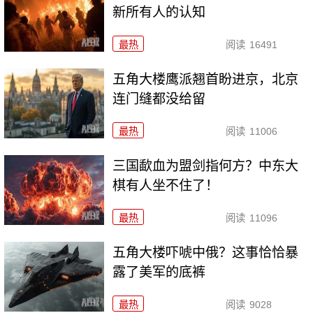
新所有人的认知
最热
阅读
16491
五角大楼鹰派翘首盼进京，北京
连门缝都没给留
最热
阅读
11006
三国歃血为盟剑指何方？中东大
棋有人坐不住了！
最热
阅读
11096
五角大楼吓唬中俄？这事恰恰暴
露了美军的底裤
最热
阅读
9028