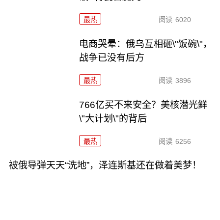
最热
阅读
6020
电商哭晕：俄乌互相砸\"饭碗\"，
战争已没有后方
最热
阅读
3896
766亿买不来安全？美核潜光鲜
\"大计划\"的背后
最热
阅读
6256
被俄导弹天天“洗地”，泽连斯基还在做着美梦！