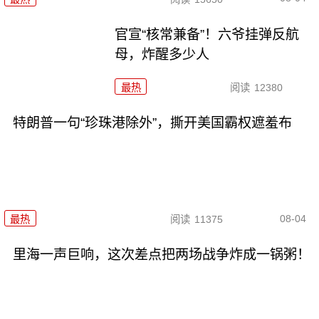
官宣“核常兼备”！六爷挂弹反航
母，炸醒多少人
最热
阅读
12380
特朗普一句“珍珠港除外”，撕开美国霸权遮羞布
08-04
最热
阅读
11375
里海一声巨响，这次差点把两场战争炸成一锅粥！