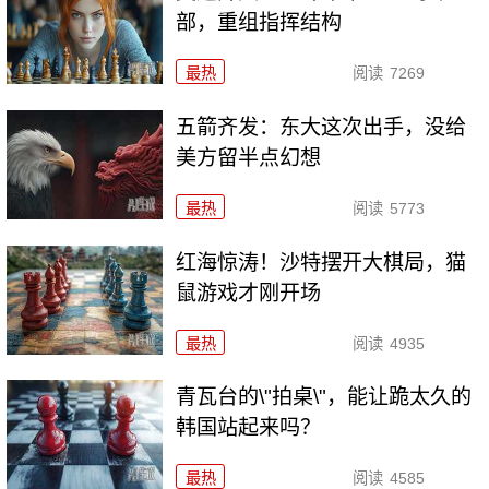
部，重组指挥结构
最热
阅读
7269
五箭齐发：东大这次出手，没给
美方留半点幻想
最热
阅读
5773
红海惊涛！沙特摆开大棋局，猫
鼠游戏才刚开场
最热
阅读
4935
青瓦台的\"拍桌\"，能让跪太久的
韩国站起来吗？
最热
阅读
4585