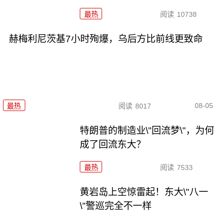
最热
阅读
10738
赫梅利尼茨基7小时殉爆，乌后方比前线更致命
08-05
最热
阅读
8017
特朗普的制造业\"回流梦\"，为何
成了回流东大？
最热
阅读
7533
黄岩岛上空惊雷起！东大\"八一
\"警巡完全不一样