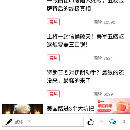
一张图让印度陷入死寂，五枚金
牌背后的终极真相
最热
阅读
10890
上将一封信捅破天！美军五艘驱
逐舰要盖三口锅！
最热
阅读
7524
特朗普要对伊朗动手？最狠的还
没来，最骚的来了
最热
阅读
6099
美国踏进3个大坑把自己埋了！恐
怕一个都爬不出
0
0
点评一下