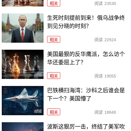
相关
阅读
23530
生死时刻提前到来！俄乌战争终
到见分晓的时刻？
相关
阅读
22924
美国最狠的反华鹰派，怎么访个
华还委屈上了？
相关
阅读
19055
巴铁横扫海湾：沙科之后谁会是
下一个？美国懵了
相关
阅读
18848
波斯这狠厉一击，终结了美军吹