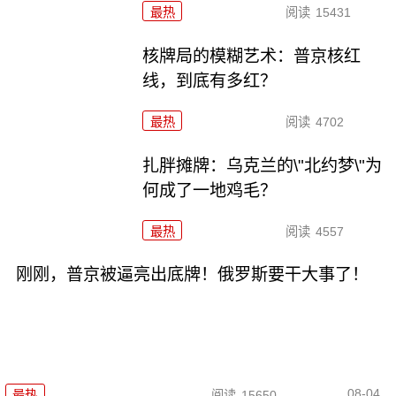
最热
阅读
15431
核牌局的模糊艺术：普京核红
线，到底有多红？
最热
阅读
4702
扎胖摊牌：乌克兰的\"北约梦\"为
何成了一地鸡毛？
最热
阅读
4557
刚刚，普京被逼亮出底牌！俄罗斯要干大事了！
08-04
最热
阅读
15650