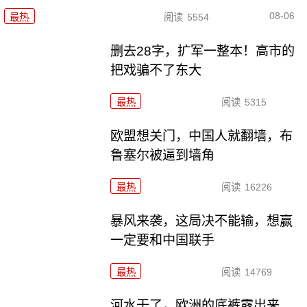
08-06
最热
阅读
5554
删去28字，扩军一整本！高市的
把戏骗不了东大
最热
阅读
5315
欧盟想关门，中国人就翻墙，布
鲁塞尔被逼到墙角
最热
阅读
16226
暴风来袭，这局决不能输，想赢
一定要和中国联手
最热
阅读
14769
河水干了，欧洲的底裤露出来