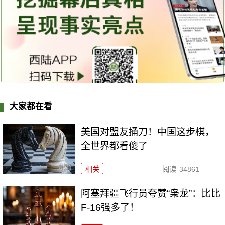
大家都在看
美国对盟友捅刀！中国这步棋，
全世界都看傻了
相关
阅读
34861
阿塞拜疆飞行员夸赞“枭龙”：比比
F-16强多了！