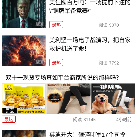
美狂囤百万吨：一场提前下注的
\"铜牌军备竞赛\"
最热
阅读
9070
美利坚一场电子战演习，把自家
救护机送了命！
最热
阅读
7792
双十一现货专场真如平台商家所说的那样吗？
最热
阅读
31145
4小时前
莫迪开大！砸碎印军17个司令