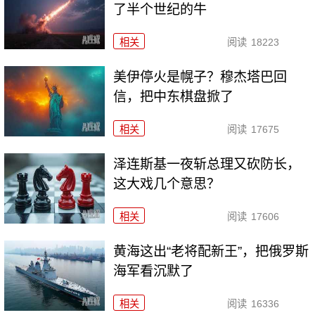
了半个世纪的牛
相关
阅读
18223
美伊停火是幌子？穆杰塔巴回
信，把中东棋盘掀了
相关
阅读
17675
泽连斯基一夜斩总理又砍防长，
这大戏几个意思？
相关
阅读
17606
黄海这出“老将配新王”，把俄罗斯
海军看沉默了
相关
阅读
16336