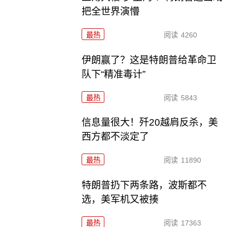
把全世界演懵
最热
阅读
4260
伊朗赢了？这是特朗普给革命卫
队下“精准毒计”
最热
阅读
5843
信息量很大！歼20越肩反杀，美
西方都不淡定了
最热
阅读
11890
特朗普扔下两条路，波斯都不
选，美军机又被揍
最热
阅读
17363