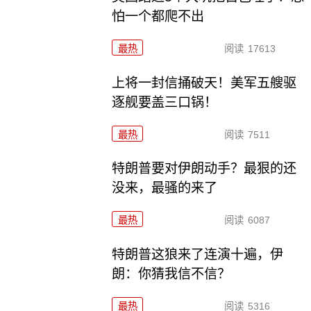
怕一个都爬不出
最热
阅读
17613
上将一封信捅破天！美军五艘驱
逐舰要盖三口锅！
最热
阅读
7511
特朗普要对伊朗动手？最狠的还
没来，最骚的来了
最热
阅读
6087
特朗普这狼来了连演十遍，伊
朗：你猜我信不信？
最热
阅读
5316