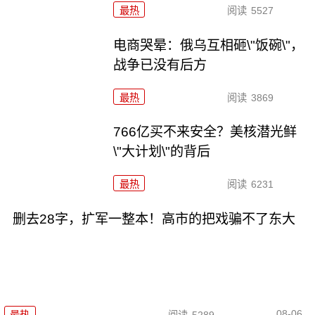
最热
阅读
5527
电商哭晕：俄乌互相砸\"饭碗\"，
战争已没有后方
最热
阅读
3869
766亿买不来安全？美核潜光鲜
\"大计划\"的背后
最热
阅读
6231
删去28字，扩军一整本！高市的把戏骗不了东大
08-06
最热
阅读
5289