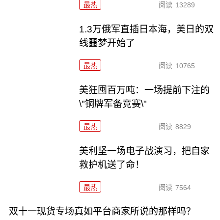
最热
阅读
13289
1.3万俄军直插日本海，美日的双
线噩梦开始了
最热
阅读
10765
美狂囤百万吨：一场提前下注的
\"铜牌军备竞赛\"
最热
阅读
8829
美利坚一场电子战演习，把自家
救护机送了命！
最热
阅读
7564
双十一现货专场真如平台商家所说的那样吗？