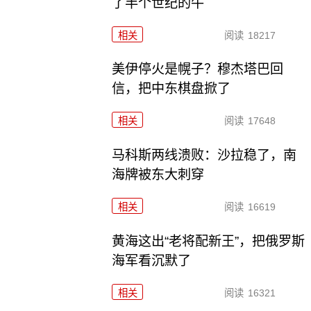
了半个世纪的牛
相关
阅读
18217
美伊停火是幌子？穆杰塔巴回
信，把中东棋盘掀了
相关
阅读
17648
马科斯两线溃败：沙拉稳了，南
海牌被东大刺穿
相关
阅读
16619
黄海这出“老将配新王”，把俄罗斯
海军看沉默了
相关
阅读
16321