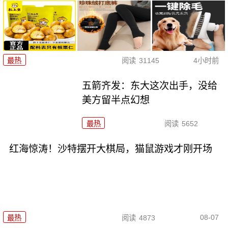
最热
阅读
31145
4小时前
五箭齐发：东大这次出手，没给
美方留半点幻想
最热
阅读
5652
红海惊涛！沙特摆开大棋局，猫鼠游戏才刚开场
08-07
最热
阅读
4873