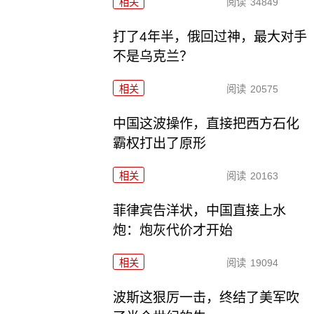
相关
阅读
34849
打了4年半，俄回过神，最大对手
不是乌克兰？
相关
阅读
20575
中国这波操作，直接把西方石化
霸权打出了原形
相关
阅读
20163
菲律宾告洋状，中国直接上水
炮：炮灰代价才开始
相关
阅读
19094
波斯这狠厉一击，终结了美军吹