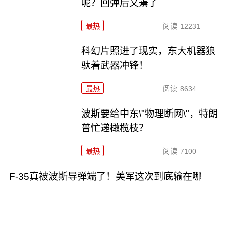
呢？回弹后又蔫了
最热
阅读
12231
科幻片照进了现实，东大机器狼
驮着武器冲锋！
最热
阅读
8634
波斯要给中东\"物理断网\"，特朗
普忙递橄榄枝？
最热
阅读
7100
F-35真被波斯导弹端了！美军这次到底输在哪