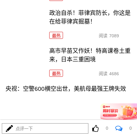
政治自杀！菲律宾防长，你这是
在给菲律宾掘墓！
最热
阅读
7089
高市早苗又作妖！特高课卷土重
来，日本三重困境
最热
阅读
4686
央视：空警600横空出世，美航母最强王牌失效
0
0
点评一下
08-03
最热
阅读
23816