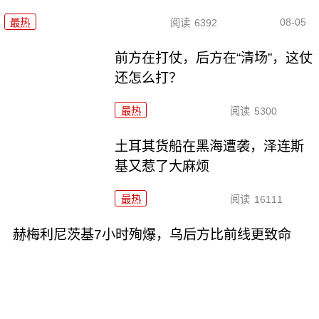
08-05
最热
阅读
6392
前方在打仗，后方在“清场”，这仗
还怎么打？
最热
阅读
5300
土耳其货船在黑海遭袭，泽连斯
基又惹了大麻烦
最热
阅读
16111
赫梅利尼茨基7小时殉爆，乌后方比前线更致命