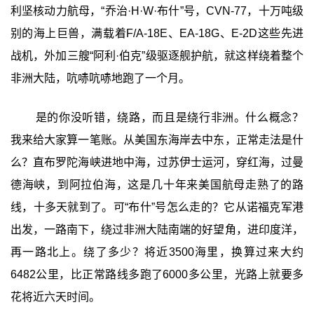
利坚核动力航母，“乔治·H·W·布什”号，CVN-77，十万吨级
别的海上巨兽，满载着F/A-18E、EA-18G、E-2D这些先进
战机，外加三艘“阿利·伯克”级驱逐舰护航，就这样绕着整个
非洲大陆，吭哧吭哧地跑了一个月。
是的你没听错，绕路，而且是绕行非洲。什么概念？
我来给大家算一笔账。从美国东海岸去中东，正常走法是什
么？直布罗陀海峡进地中海，过苏伊士运河，穿红海，过曼
德海峡，到阿拉伯海，这是几十年来美国航母走熟了的路
线，十多天就到了。可“布什”号怎么走的？它从诺福克军港
出发，一路南下，绕过非洲大陆南端的好望角，进印度洋，
再一路北上。绕了多少？将近3500海里，换算过来大约
6482公里，比正常路线多跑了6000多公里，光路上就要多
花将近六天时间。