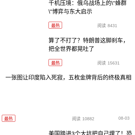
千机压境：俄乌战场上的\"蜂群
\"博弈与东大启示
最热
阅读
8431
算了不打了？特朗普这脚刹车，
把全世界都晃吐了
最热
阅读
15631
一张图让印度陷入死寂，五枚金牌背后的终极真相
08-03
最热
阅读
10882
美国踏进3个大坑把自己埋了！恐