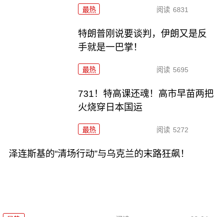
最热
阅读
6831
特朗普刚说要谈判，伊朗又是反
手就是一巴掌！
最热
阅读
5695
731！特高课还魂！高市早苗两把
火烧穿日本国运
最热
阅读
5272
泽连斯基的“清场行动”与乌克兰的末路狂飙！