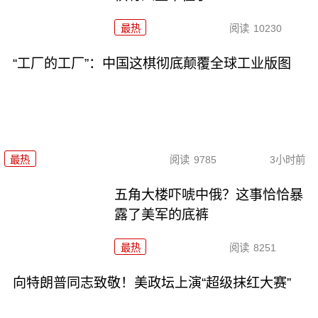
最热
阅读
10230
“工厂的工厂”：中国这棋彻底颠覆全球工业版图
最热
阅读
9785
3小时前
五角大楼吓唬中俄？这事恰恰暴
露了美军的底裤
最热
阅读
8251
向特朗普同志致敬！美政坛上演“超级抹红大赛”