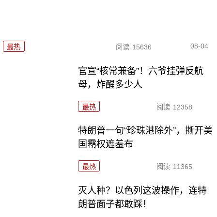
08-04
最热
阅读
15636
官宣“核常兼备”！六爷挂弹反航
母，炸醒多少人
最热
阅读
12358
特朗普一句“珍珠港除外”，撕开美
国霸权遮羞布
最热
阅读
11365
灭人种？以色列这波操作，连特
朗普面子都敢踩！