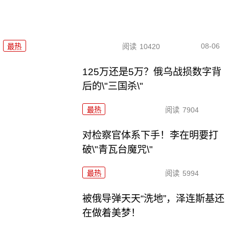
08-06
最热
阅读
10420
125万还是5万？俄乌战损数字背
后的\"三国杀\"
最热
阅读
7904
对检察官体系下手！李在明要打
破\"青瓦台魔咒\"
最热
阅读
5994
被俄导弹天天“洗地”，泽连斯基还
在做着美梦！