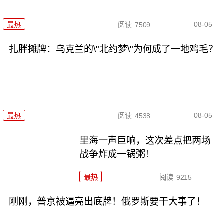
08-05
最热
阅读
7509
扎胖摊牌：乌克兰的\"北约梦\"为何成了一地鸡毛？
08-05
最热
阅读
4538
里海一声巨响，这次差点把两场
战争炸成一锅粥！
最热
阅读
9215
刚刚，普京被逼亮出底牌！俄罗斯要干大事了！