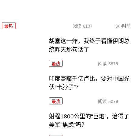
最热
阅读
6137
3小时前
胡塞这一炸，我终于看懂伊朗总
统昨天那句话了
最热
阅读
5878
印度豪赌千亿卢比，要对中国光
伏“卡脖子”？
最热
阅读
5079
射程1800公里的“巨炮”，治得了
美军“焦虑”吗？