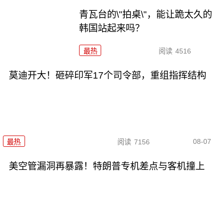
青瓦台的\"拍桌\"，能让跪太久的
韩国站起来吗？
最热
阅读
4516
莫迪开大！砸碎印军17个司令部，重组指挥结构
08-07
最热
阅读
7156
美空管漏洞再暴露！特朗普专机差点与客机撞上