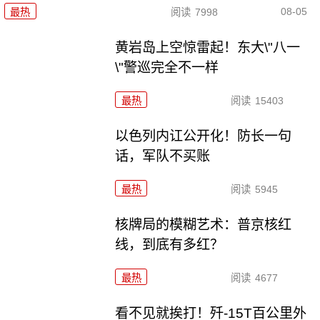
08-05
最热
阅读
7998
黄岩岛上空惊雷起！东大\"八一
\"警巡完全不一样
最热
阅读
15403
以色列内讧公开化！防长一句
话，军队不买账
最热
阅读
5945
核牌局的模糊艺术：普京核红
线，到底有多红？
最热
阅读
4677
看不见就挨打！歼-15T百公里外