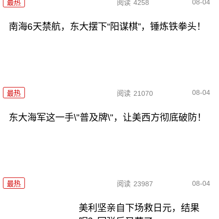
08-04
最热
阅读
4258
南海6天禁航，东大摆下“阳谋棋”，锤炼铁拳头！
08-04
最热
阅读
21070
东大海军这一手\"普及牌\"，让美西方彻底破防！
08-04
最热
阅读
23987
美利坚亲自下场救日元，结果