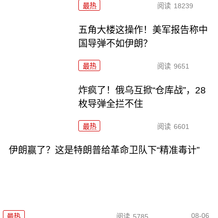
最热
阅读
18239
五角大楼这操作！美军报告称中
国导弹不如伊朗？
最热
阅读
9651
炸疯了！俄乌互掀“仓库战”，28
枚导弹全拦不住
最热
阅读
6601
伊朗赢了？这是特朗普给革命卫队下“精准毒计”
08-06
最热
阅读
5785