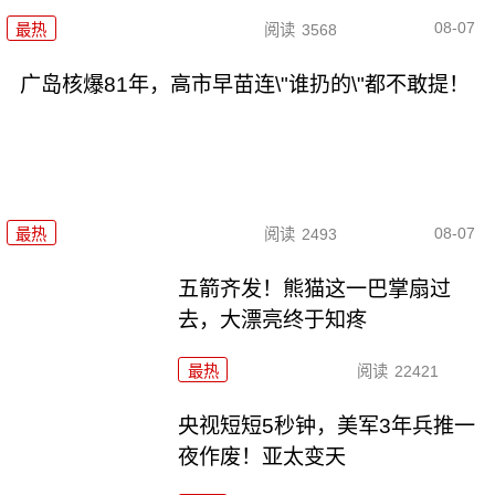
08-07
最热
阅读
3568
广岛核爆81年，高市早苗连\"谁扔的\"都不敢提！
08-07
最热
阅读
2493
五箭齐发！熊猫这一巴掌扇过
去，大漂亮终于知疼
最热
阅读
22421
央视短短5秒钟，美军3年兵推一
夜作废！亚太变天