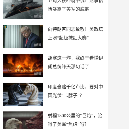
五角大楼吓唬中俄？这事恰
恰暴露了美军的底裤
向特朗普同志致敬！美政坛
上演“超级抹红大赛”
胡塞这一炸，我终于看懂伊
朗总统昨天那句话了
印度豪赌千亿卢比，要对中
国光伏“卡脖子”？
射程1800公里的“巨炮”，治
得了美军“焦虑”吗？