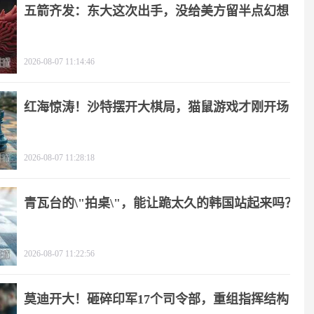
五箭齐发：东大这次出手，没给美方留半点幻想
2026-08-07 11:14:46
红海惊涛！沙特摆开大棋局，猫鼠游戏才刚开场
2026-08-07 11:28:18
青瓦台的\"拍桌\"，能让跪太久的韩国站起来吗？
2026-08-07 11:22:56
莫迪开大！砸碎印军17个司令部，重组指挥结构