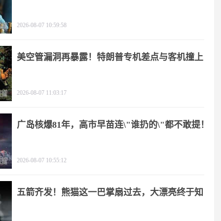
2026-08-07 10:59:58
美空管漏洞再暴露！特朗普专机差点与客机撞上
2026-08-07 11:03:17
广岛核爆81年，高市早苗连\"谁扔的\"都不敢提！
2026-08-07 10:55:12
五箭齐发！熊猫这一巴掌扇过去，大漂亮终于知
疼