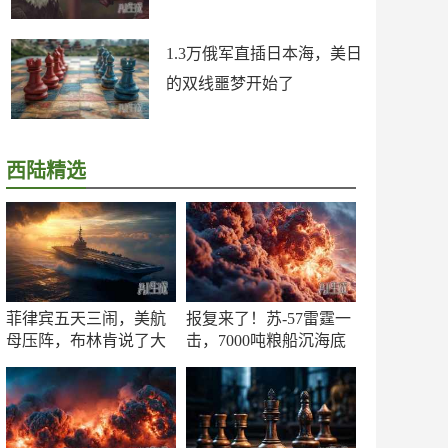
1.3万俄军直插日本海，美日
的双线噩梦开始了
西陆精选
菲律宾五天三闹，美航
报复来了！苏-57雷霆一
母压阵，布林肯说了大
击，7000吨粮船沉海底
实话