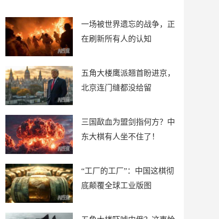
了
裤
一场被世界遗忘的战争，正
在刷新所有人的认知
五角大楼鹰派翘首盼进京，
北京连门缝都没给留
三国歃血为盟剑指何方？中
东大棋有人坐不住了！
“工厂的工厂”：中国这棋彻
底颠覆全球工业版图