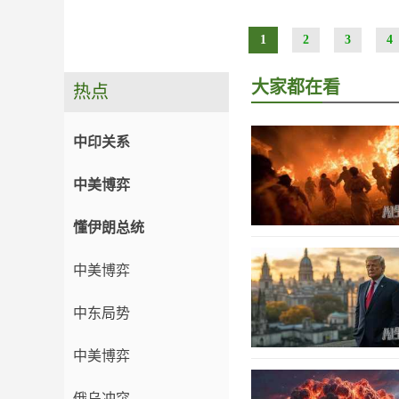
1
2
3
4
大家都在看
热点
中印关系
中美博弈
懂伊朗总统
中美博弈
中东局势
中美博弈
俄乌冲突