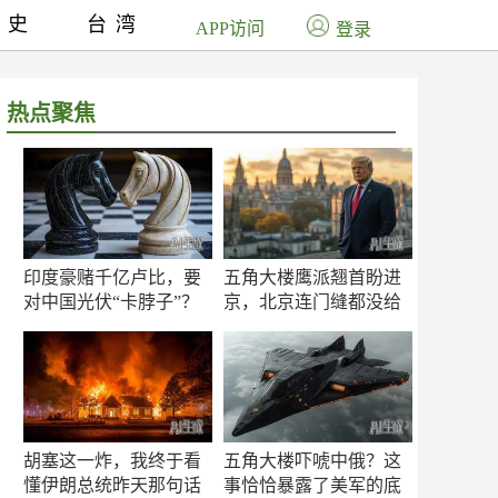
历史
台湾
APP访问
登录
热点聚焦
印度豪赌千亿卢比，要
五角大楼鹰派翘首盼进
对中国光伏“卡脖子”？
京，北京连门缝都没给
留
胡塞这一炸，我终于看
五角大楼吓唬中俄？这
懂伊朗总统昨天那句话
事恰恰暴露了美军的底