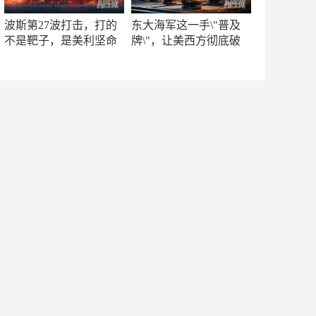
波斯第27波打击，打的
东大海军这一手\"普及
不是靶子，是美利坚命
牌\"，让美西方彻底破
门
防！