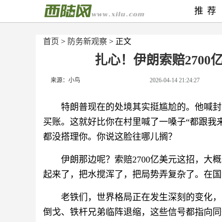
推荐
首页
>
防务新观察
> 正文
扎心！伊朗索赔270
来源：小鸟
2026-04-14 21:24:27
特朗普现在的处境其实挺尴尬的。他喊封
买账。这就好比你在村里喊了一嗓子“都跟我
都没搭理你。你说这脸往哪儿搁？
伊朗那边呢？索赔2700亿美元这招，
起来了，把水搅浑了，把局势弄复杂了。在国
老铁们，世界格局正在发生深刻的变化，
倒戈、铁杆兄弟临阵退缩，这些信号都指向同