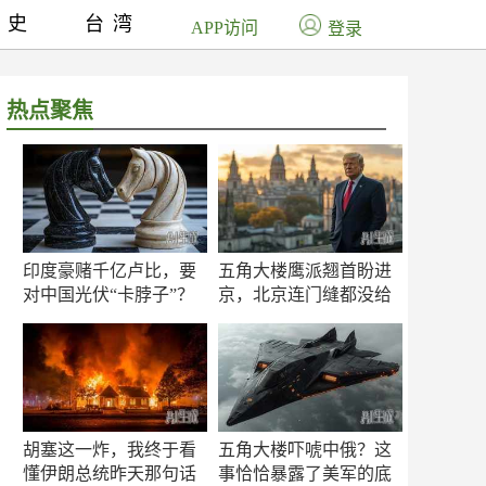
历史
台湾
APP访问
登录
热点聚焦
印度豪赌千亿卢比，要
五角大楼鹰派翘首盼进
对中国光伏“卡脖子”？
京，北京连门缝都没给
留
胡塞这一炸，我终于看
五角大楼吓唬中俄？这
懂伊朗总统昨天那句话
事恰恰暴露了美军的底