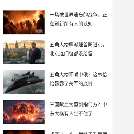
了
裤
一场被世界遗忘的战争，正
在刷新所有人的认知
五角大楼鹰派翘首盼进京，
北京连门缝都没给留
五角大楼吓唬中俄？这事恰
恰暴露了美军的底裤
三国歃血为盟剑指何方？中
东大棋有人坐不住了！