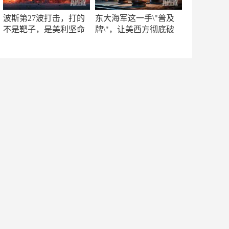
波斯第27波打击，打的
东大海军这一手\"普及
不是靶子，是美利坚命
牌\"，让美西方彻底破
门
防！