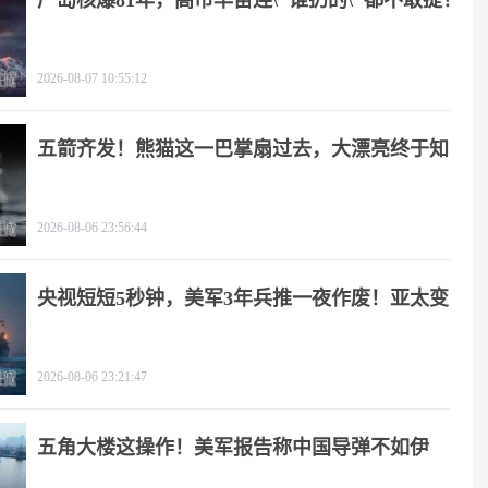
广岛核爆81年，高市早苗连\"谁扔的\"都不敢提！
2026-08-07 10:55:12
五箭齐发！熊猫这一巴掌扇过去，大漂亮终于知
疼
2026-08-06 23:56:44
央视短短5秒钟，美军3年兵推一夜作废！亚太变
天
2026-08-06 23:21:47
五角大楼这操作！美军报告称中国导弹不如伊