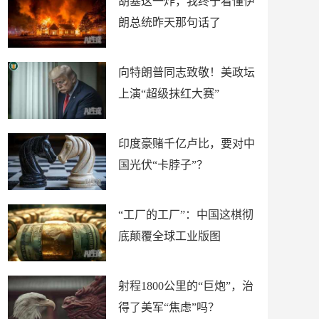
胡塞这一炸，我终于看懂伊
朗总统昨天那句话了
向特朗普同志致敬！美政坛
上演“超级抹红大赛”
印度豪赌千亿卢比，要对中
国光伏“卡脖子”？
“工厂的工厂”：中国这棋彻
底颠覆全球工业版图
射程1800公里的“巨炮”，治
得了美军“焦虑”吗？