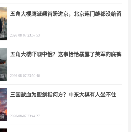
五角大楼鹰派翘首盼进京，北京连门缝都没给留
2026-08-07 23:57:53
五角大楼吓唬中俄？这事恰恰暴露了美军的底裤
2026-08-07 23:50:46
三国歃血为盟剑指何方？中东大棋有人坐不住
了！
2026-08-07 23:44:27