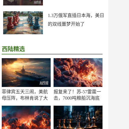
1.3万俄军直插日本海，美日
的双线噩梦开始了
西陆精选
菲律宾五天三闹，美航
报复来了！苏-57雷霆一
母压阵，布林肯说了大
击，7000吨粮船沉海底
实话