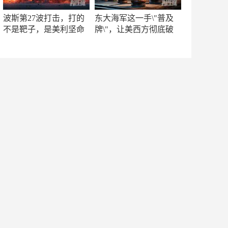
波斯第27波打击，打的
东大海军这一手\"普及
不是靶子，是美利坚命
牌\"，让美西方彻底破
门
防！