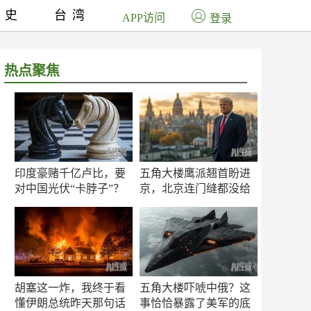
历史
台湾
APP访问
登录
热点聚焦
印度豪赌千亿卢比，要
五角大楼鹰派翘首盼进
对中国光伏“卡脖子”？
京，北京连门缝都没给
留
胡塞这一炸，我终于看
五角大楼吓唬中俄？这
懂伊朗总统昨天那句话
事恰恰暴露了美军的底