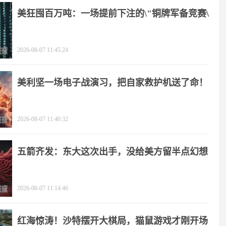
美狂囤百万吨：一场提前下注的\"铜牌军备竞赛\"
2026-08-07 11:45:24
美利坚一场电子战演习，把自家救护机送了命！
2026-08-07 11:40:32
五箭齐发：东大这次出手，没给美方留半点幻想
2026-08-07 11:14:46
红海惊涛！沙特摆开大棋局，猫鼠游戏才刚开场