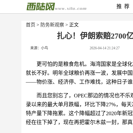
推荐
首页
>
防务新观察
> 正文
扎心！伊朗索赔270
来源：小鸟
2026-04-14 21:24:27
更可怕的是粮食危机。海湾国家是全球化
就长不好。明年全球粮价再涨一波，发展中国
——物价涨、经济停、工作难找，这种日子谁
而且您别忘了，OPEC那边的情况也不乐
录以来的最大单月跌幅，环比下降27%，每天
特产量下降拖累。这个降幅超过了2020年
经在往下掉了，现在再把霍尔木兹一封，那真