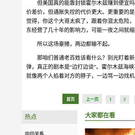
但美国真的能靠封锁霍尔木兹赚到便宜吗
价差价，但通胀失控的代价更大。更重要的是
觉得，你这个大哥太疯了，跟着你混太危险，
东经营了几十年的影响力，可能一夜之间就缩
所以这场豪赌，两边都输不起。
那咱们普通老百姓该看什么？别光盯着新
弹，真正的剧本是“边打边谈”。霍尔木兹海峡
就像两个人掐着对方的脖子，一边骂一边找机
首页
上一页
1
2
大家都在看
热点
中印关系