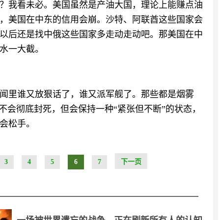
？我看未必。美国虽然是产油大国，理论上能赚点油
，美国在中东的信用会崩。沙特、阿联酋这些国家会
以后还是找中俄这些国家多走动走动吧。那美国在中
水一大截。
闻里谁又放狠话了，谁又派军舰了。那些都是烟雾
不会彻底封死，但会保持一种“紧张但不断”的状态，
会松手。
3
4
5
6
7
下一页