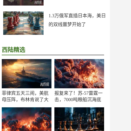
1.3万俄军直插日本海，美日
的双线噩梦开始了
西陆精选
菲律宾五天三闹，美航
报复来了！苏-57雷霆一
母压阵，布林肯说了大
击，7000吨粮船沉海底
实话