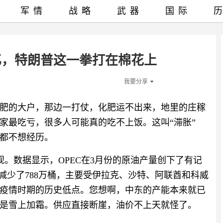
军情
战略
武器
国际
0亿，特朗普这一拳打在棉花上
我要分享
肥的大户，那边一打仗，化肥运不出来，地里的庄稼
家最吃亏，很多人可能真的吃不上饭。这叫“滞胀”
都不想经历。
观。数据显示，OPEC在3月份的原油产量创下了有记
减少了788万桶，主要受伊拉克、沙特、阿联酋和科威
新冠疫情时期的历史低点。您想啊，中东的产能本来就已
是雪上加霜。供应直接断崖，油价不上天就怪了。