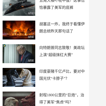
五角大楼吓唬中俄？这事恰
恰暴露了美军的底裤
胡塞这一炸，我终于看懂伊
朗总统昨天那句话了
向特朗普同志致敬！美政坛
上演“超级抹红大赛”
印度豪赌千亿卢比，要对中
国光伏“卡脖子”？
射程1800公里的“巨炮”，治
得了美军“焦虑”吗？