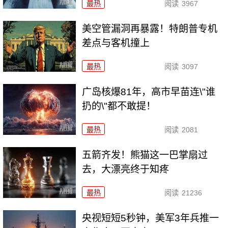
最热
阅读
3967
美空管漏洞再暴露！特朗普专机
差点与客机撞上
最热
阅读
3097
广岛核爆81年，高市早苗连\"谁
扔的\"都不敢提！
最热
阅读
2081
五箭齐发！熊猫这一巴掌扇过
去，大漂亮终于知疼
最热
阅读
21236
央视短短5秒钟，美军3年兵推一