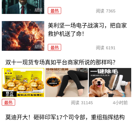
最热
阅读
7365
美利坚一场电子战演习，把自家
救护机送了命！
最热
阅读
6191
双十一现货专场真如平台商家所说的那样吗？
最热
阅读
31145
4小时前
莫迪开大！砸碎印军17个司令部，重组指挥结构