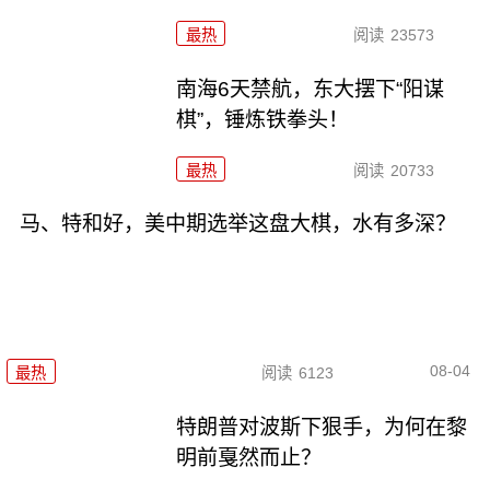
最热
阅读
23573
南海6天禁航，东大摆下“阳谋
棋”，锤炼铁拳头！
最热
阅读
20733
马、特和好，美中期选举这盘大棋，水有多深？
08-04
最热
阅读
6123
特朗普对波斯下狠手，为何在黎
明前戛然而止？