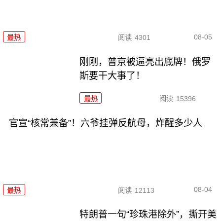
08-05
最热
阅读
4301
刚刚，普京被逼亮出底牌！俄罗
斯要干大事了！
最热
阅读
15396
官宣“核常兼备”！六爷挂弹反航母，炸醒多少人
08-04
最热
阅读
12113
特朗普一句“珍珠港除外”，撕开美