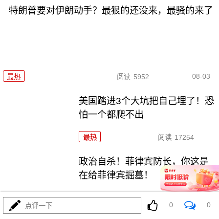
特朗普要对伊朗动手？最狠的还没来，最骚的来了
08-03
最热
阅读
5952
美国踏进3个大坑把自己埋了！恐
怕一个都爬不出
最热
阅读
17254
政治自杀！菲律宾防长，你这是
在给菲律宾掘墓！
最热
阅读
6983
0
0
点评一下