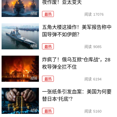
夜作废！亚太变天
最热
阅读
17076
五角大楼这操作！美军报告称中
国导弹不如伊朗？
最热
阅读
9085
炸疯了！俄乌互掀“仓库战”，28
枚导弹全拦不住
最热
阅读
6194
一张纸条引发血案：美国为何要
替日本“托底”？
最热
阅读
5160