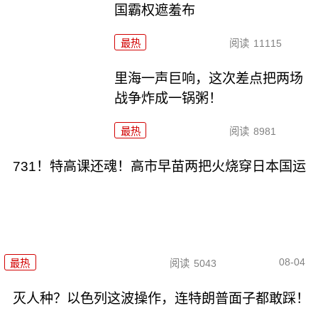
国霸权遮羞布
最热
阅读
11115
里海一声巨响，这次差点把两场
战争炸成一锅粥！
最热
阅读
8981
731！特高课还魂！高市早苗两把火烧穿日本国运
08-04
最热
阅读
5043
灭人种？以色列这波操作，连特朗普面子都敢踩！