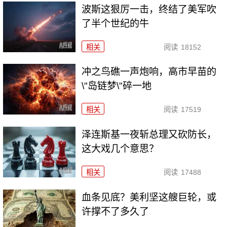
波斯这狠厉一击，终结了美军吹
了半个世纪的牛
相关
阅读
18152
冲之鸟礁一声炮响，高市早苗的
\"岛链梦\"碎一地
相关
阅读
17519
泽连斯基一夜斩总理又砍防长，
这大戏几个意思？
相关
阅读
17488
血条见底？美利坚这艘巨轮，或
许撑不了多久了