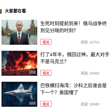
大家都在看
生死时刻提前到来！俄乌战争终
到见分晓的时刻？
相关
阅读
22754
打了4年半，俄回过神，最大对手
不是乌克兰？
相关
阅读
20460
巴铁横扫海湾：沙科之后谁会是
下一个？美国懵了
相关
阅读
18688