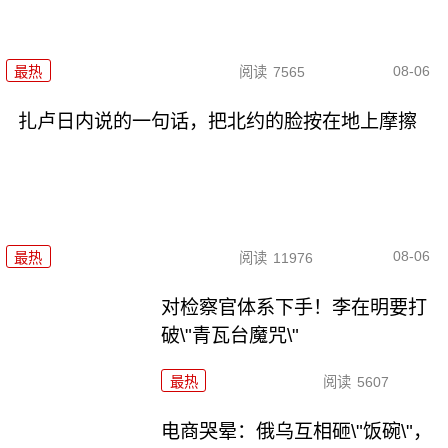
08-06
最热
阅读
7565
扎卢日内说的一句话，把北约的脸按在地上摩擦
08-06
最热
阅读
11976
对检察官体系下手！李在明要打
破\"青瓦台魔咒\"
最热
阅读
5607
电商哭晕：俄乌互相砸\"饭碗\"，