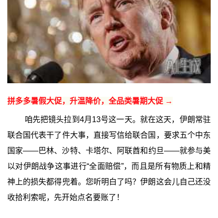
拼多多暑假大促，升温降价，全品类暑期大促 →
咱先把镜头拉到4月13号这一天。就在这天，伊朗常驻
联合国代表干了件大事，直接写信给联合国，要求五个中东
国家——巴林、沙特、卡塔尔、阿联酋和约旦——就参与美
以对伊朗战争这事进行“全面赔偿”，而且是所有物质上和精
神上的损失都得兜着。您听明白了吗？伊朗这会儿自己还没
收拾利索呢，先开始点名要账了！