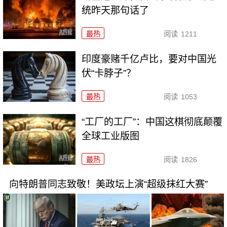
统昨天那句话了
最热
阅读
1211
印度豪赌千亿卢比，要对中国光
伏“卡脖子”？
最热
阅读
1053
“工厂的工厂”：中国这棋彻底颠覆
全球工业版图
最热
阅读
1826
向特朗普同志致敬！美政坛上演“超级抹红大赛”