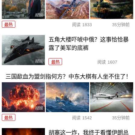
最热
阅读
1833
35分钟前
五角大楼吓唬中俄？这事恰恰暴
露了美军的底裤
最热
阅读
1607
三国歃血为盟剑指何方？中东大棋有人坐不住了！
最热
阅读
1542
35分钟前
胡塞这一炸，我终于看懂伊朗总