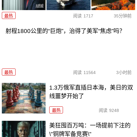
最热
阅读
1717
35分钟前
射程1800公里的“巨炮”，治得了美军“焦虑”吗？
最热
阅读
11564
3小时前
1.3万俄军直插日本海，美日的双
线噩梦开始了
最热
阅读
9248
美狂囤百万吨：一场提前下注的
\"铜牌军备竞赛\"