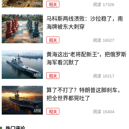
相关
阅读
17326
马科斯两线溃败：沙拉稳了，南
海牌被东大刺穿
相关
阅读
16527
黄海这出“老将配新王”，把俄罗斯
海军看沉默了
相关
阅读
16217
算了不打了？特朗普这脚刹车，
把全世界都晃吐了
相关
阅读
15404
热门评论