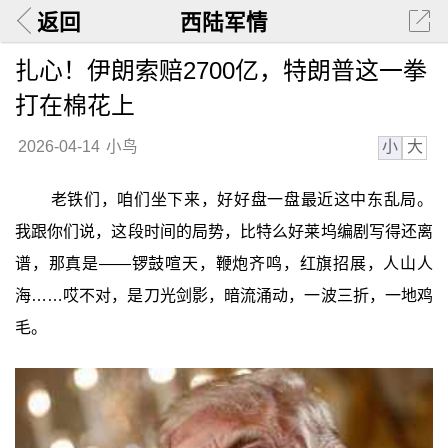
返回
西陆军情
扎心！伊朗索赔2700亿，特朗普这一拳
打在棉花上
小
大
2026-04-14
小鸟
老铁们，咱们坐下来，好好盘一盘最近这中东乱局。
我跟你们说，这段时间的局势，比特么好莱坞编剧写得还离
谱，那真是——锣鼓喧天，鞭炮齐鸣，红旗招展，人山人
海……哎不对，是刀光剑影，暗流涌动，一波三折，一地鸡
毛。