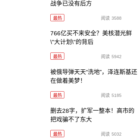
战争已没有后方
最热
阅读
3588
766亿买不来安全？美核潜光鲜
\"大计划\"的背后
最热
阅读
5942
被俄导弹天天“洗地”，泽连斯基还
在做着美梦！
最热
阅读
5185
删去28字，扩军一整本！高市的
把戏骗不了东大
最热
阅读
5032