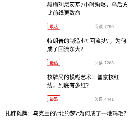
赫梅利尼茨基7小时殉爆，乌后方
比前线更致命
最热
阅读
7790
特朗普的制造业\"回流梦\"，为何
成了回流东大？
最热
阅读
7288
核牌局的模糊艺术：普京核红
线，到底有多红？
最热
阅读
4441
扎胖摊牌：乌克兰的\"北约梦\"为何成了一地鸡毛？