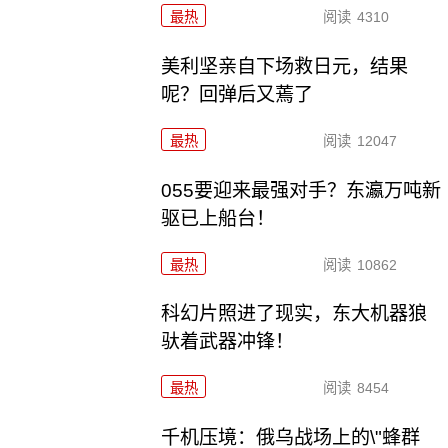
最热
阅读
4310
美利坚亲自下场救日元，结果
呢？回弹后又蔫了
最热
阅读
12047
055要迎来最强对手？东瀛万吨新
驱已上船台！
最热
阅读
10862
科幻片照进了现实，东大机器狼
驮着武器冲锋！
最热
阅读
8454
千机压境：俄乌战场上的\"蜂群