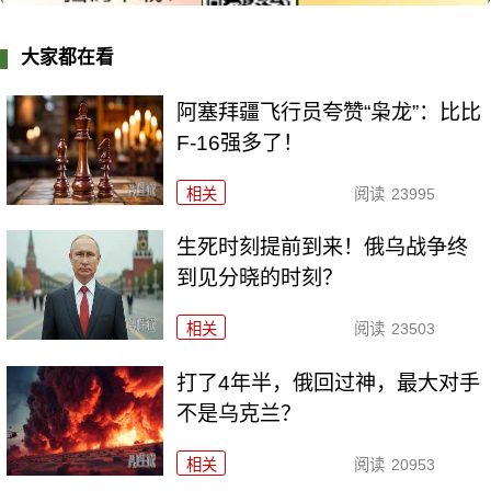
大家都在看
阿塞拜疆飞行员夸赞“枭龙”：比比
F-16强多了！
相关
阅读
23995
生死时刻提前到来！俄乌战争终
到见分晓的时刻？
相关
阅读
23503
打了4年半，俄回过神，最大对手
不是乌克兰？
相关
阅读
20953