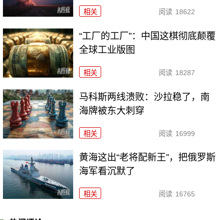
相关
阅读
18622
“工厂的工厂”：中国这棋彻底颠覆
全球工业版图
相关
阅读
18287
马科斯两线溃败：沙拉稳了，南
海牌被东大刺穿
相关
阅读
16999
黄海这出“老将配新王”，把俄罗斯
海军看沉默了
相关
阅读
16765