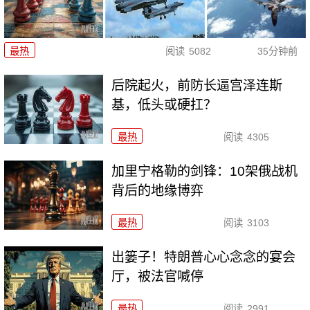
最热
阅读
5082
35分钟前
后院起火，前防长逼宫泽连斯
基，低头或硬扛？
最热
阅读
4305
加里宁格勒的剑锋：10架俄战机
背后的地缘博弈
最热
阅读
3103
出篓子！特朗普心心念念的宴会
厅，被法官喊停
最热
阅读
2991