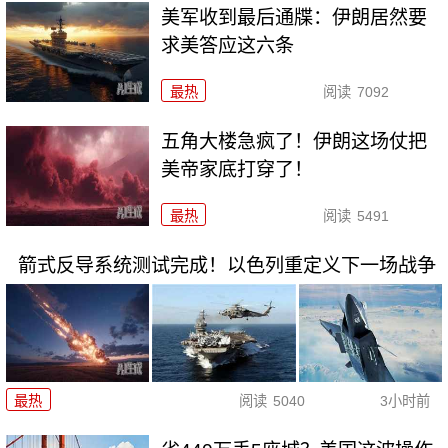
美军收到最后通牒：伊朗居然要
求美答应这六条
最热
阅读
7092
五角大楼急疯了！伊朗这场仗把
美帝家底打穿了！
最热
阅读
5491
箭式反导系统测试完成！以色列重定义下一场战争
最热
阅读
5040
3小时前