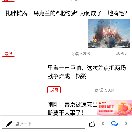
扎胖摊牌：乌克兰的\"北约梦\"为何成了一地鸡毛？
08-05
最热
阅读
5206
里海一声巨响，这次差点把两场
战争炸成一锅粥！
最热
阅读
9934
刚刚，普京被逼亮出底牌！俄罗
斯要干大事了！
0
0
点评一下
最热
阅读
16308