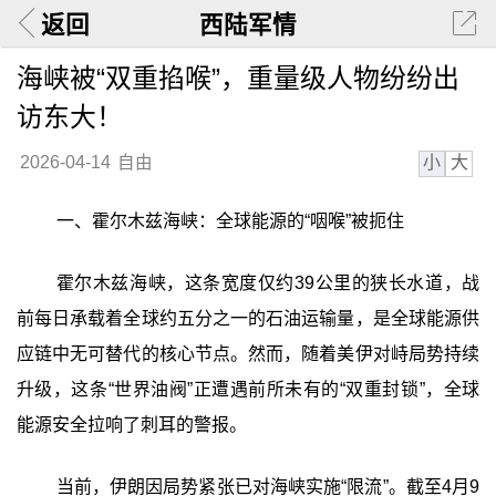
返回
西陆军情
海峡被“双重掐喉”，重量级人物纷纷出
访东大！
小
大
2026-04-14
自由
一、霍尔木兹海峡：全球能源的“咽喉”被扼住
霍尔木兹海峡，这条宽度仅约39公里的狭长水道，战
前每日承载着全球约五分之一的石油运输量，是全球能源供
应链中无可替代的核心节点。然而，随着美伊对峙局势持续
升级，这条“世界油阀”正遭遇前所未有的“双重封锁”，全球
能源安全拉响了刺耳的警报。
当前，伊朗因局势紧张已对海峡实施“限流”。截至4月9