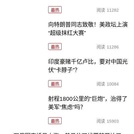
最热
阅读
11282
向特朗普同志致敬！美政坛上演
“超级抹红大赛”
最热
阅读
11286
印度豪赌千亿卢比，要对中国光
伏“卡脖子”？
最热
阅读
10084
射程1800公里的“巨炮”，治得了
美军“焦虑”吗？
最热
阅读
15903