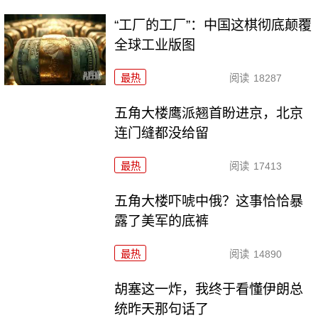
“工厂的工厂”：中国这棋彻底颠覆
全球工业版图
最热
阅读
18287
五角大楼鹰派翘首盼进京，北京
连门缝都没给留
最热
阅读
17413
五角大楼吓唬中俄？这事恰恰暴
露了美军的底裤
最热
阅读
14890
胡塞这一炸，我终于看懂伊朗总
统昨天那句话了