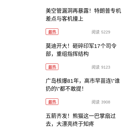
美空管漏洞再暴露！特朗普专机
差点与客机撞上
最热
阅读
5229
莫迪开大！砸碎印军17个司令
部，重组指挥结构
最热
阅读
9123
广岛核爆81年，高市早苗连\"谁
扔的\"都不敢提！
最热
阅读
3908
五箭齐发！熊猫这一巴掌扇过
去，大漂亮终于知疼