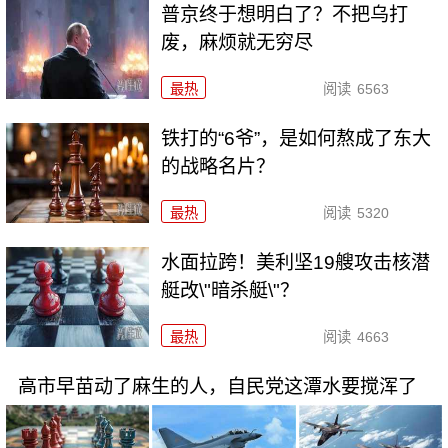
普京终于想明白了？不把乌打
废，麻烦就无穷尽
最热
阅读
6563
铁打的“6爷”，是如何熬成了东大
的战略名片？
最热
阅读
5320
水面拉跨！美利坚19艘攻击核潜
艇改\"暗杀艇\"？
最热
阅读
4663
高市早苗动了麻生的人，自民党这潭水要搅浑了