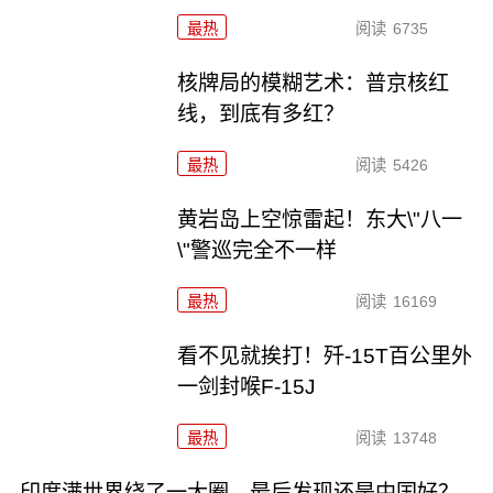
最热
阅读
6735
核牌局的模糊艺术：普京核红
线，到底有多红？
最热
阅读
5426
黄岩岛上空惊雷起！东大\"八一
\"警巡完全不一样
最热
阅读
16169
看不见就挨打！歼-15T百公里外
一剑封喉F-15J
最热
阅读
13748
印度满世界绕了一大圈，最后发现还是中国好？