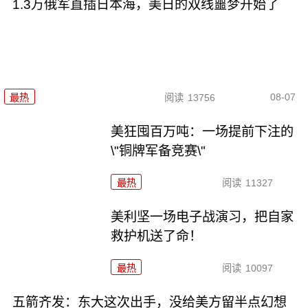
1.3万俄军直插日本海，美日的双线噩梦开始了
08-07
最热
阅读
13756
美狂囤百万吨：一场提前下注的
\"铜牌军备竞赛\"
最热
阅读
11327
美利坚一场电子战演习，把自家
救护机送了命！
最热
阅读
10097
五箭齐发：东大这次出手，没给美方留半点幻想