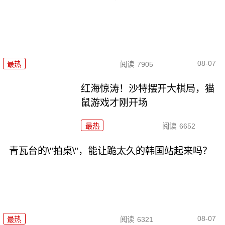
08-07
最热
阅读
7905
红海惊涛！沙特摆开大棋局，猫
鼠游戏才刚开场
最热
阅读
6652
青瓦台的\"拍桌\"，能让跪太久的韩国站起来吗？
08-07
最热
阅读
6321