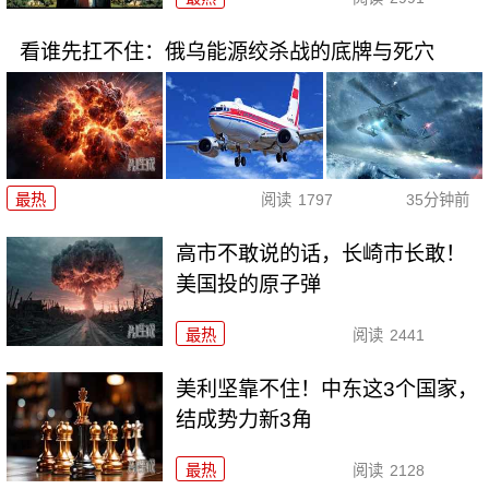
看谁先扛不住：俄乌能源绞杀战的底牌与死穴
最热
阅读
1797
35分钟前
高市不敢说的话，长崎市长敢！
美国投的原子弹
最热
阅读
2441
美利坚靠不住！中东这3个国家，
结成势力新3角
最热
阅读
2128