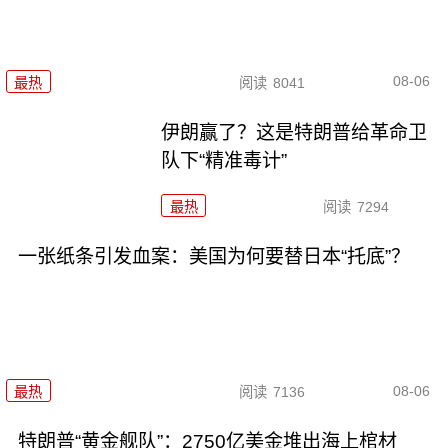
08-06
最热
阅读
8041
伊朗赢了？这是特朗普给革命卫
队下“精准毒计”
最热
阅读
7294
一张纸条引发血案：美国为何要替日本“托底”？
08-06
最热
阅读
7136
特朗普“黄金舰队”：2750亿美金堆出海上棺材