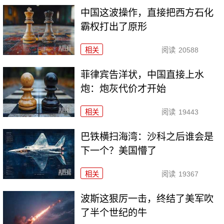
中国这波操作，直接把西方石化
霸权打出了原形
相关
阅读
20588
菲律宾告洋状，中国直接上水
炮：炮灰代价才开始
相关
阅读
19443
巴铁横扫海湾：沙科之后谁会是
下一个？美国懵了
相关
阅读
19367
波斯这狠厉一击，终结了美军吹
了半个世纪的牛