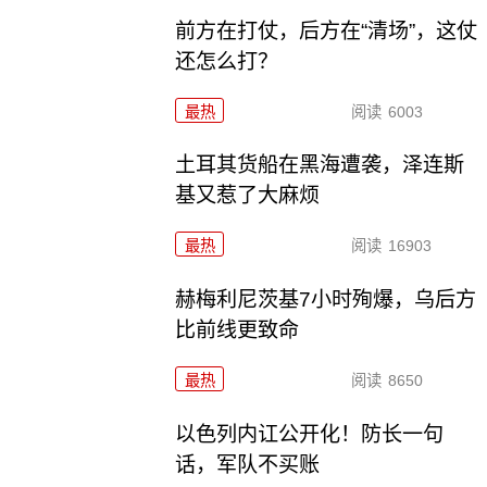
前方在打仗，后方在“清场”，这仗
还怎么打？
最热
阅读
6003
土耳其货船在黑海遭袭，泽连斯
基又惹了大麻烦
最热
阅读
16903
赫梅利尼茨基7小时殉爆，乌后方
比前线更致命
最热
阅读
8650
以色列内讧公开化！防长一句
话，军队不买账