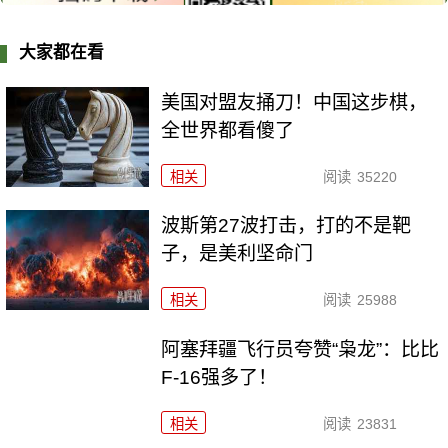
大家都在看
美国对盟友捅刀！中国这步棋，
全世界都看傻了
相关
阅读
35220
波斯第27波打击，打的不是靶
子，是美利坚命门
相关
阅读
25988
阿塞拜疆飞行员夸赞“枭龙”：比比
F-16强多了！
相关
阅读
23831