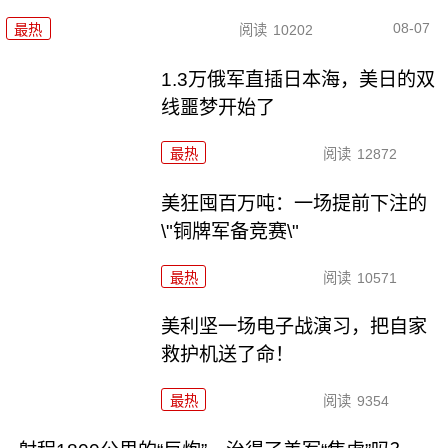
08-07
最热
阅读
10202
1.3万俄军直插日本海，美日的双
线噩梦开始了
最热
阅读
12872
美狂囤百万吨：一场提前下注的
\"铜牌军备竞赛\"
最热
阅读
10571
美利坚一场电子战演习，把自家
救护机送了命！
最热
阅读
9354