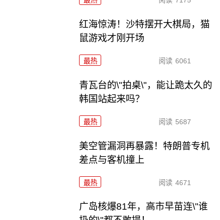
红海惊涛！沙特摆开大棋局，猫
鼠游戏才刚开场
最热
阅读
6061
青瓦台的\"拍桌\"，能让跪太久的
韩国站起来吗？
最热
阅读
5687
美空管漏洞再暴露！特朗普专机
差点与客机撞上
最热
阅读
4671
广岛核爆81年，高市早苗连\"谁