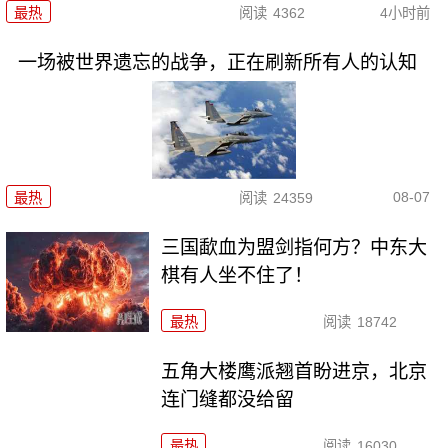
最热
阅读
4362
4小时前
一场被世界遗忘的战争，正在刷新所有人的认知
08-07
最热
阅读
24359
三国歃血为盟剑指何方？中东大
棋有人坐不住了！
最热
阅读
18742
五角大楼鹰派翘首盼进京，北京
连门缝都没给留
最热
阅读
16030