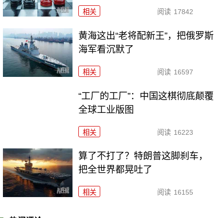
相关
阅读
17842
黄海这出“老将配新王”，把俄罗斯
海军看沉默了
相关
阅读
16597
“工厂的工厂”：中国这棋彻底颠覆
全球工业版图
相关
阅读
16223
算了不打了？特朗普这脚刹车，
把全世界都晃吐了
相关
阅读
16155