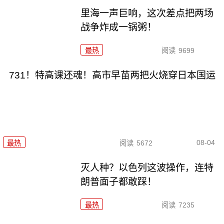
里海一声巨响，这次差点把两场
战争炸成一锅粥！
最热
阅读
9699
731！特高课还魂！高市早苗两把火烧穿日本国运
08-04
最热
阅读
5672
灭人种？以色列这波操作，连特
朗普面子都敢踩！
最热
阅读
7235