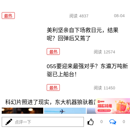
08-04
最热
阅读
4837
美利坚亲自下场救日元，结果
呢？回弹后又蔫了
最热
阅读
12574
055要迎来最强对手？东瀛万吨新
驱已上船台！
最热
阅读
11450
科幻片照进了现实，东大机器狼驮着武器冲锋！
0
0
点评一下