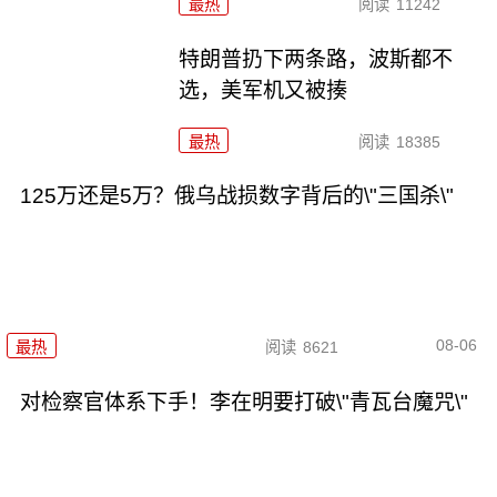
最热
阅读
11242
特朗普扔下两条路，波斯都不
选，美军机又被揍
最热
阅读
18385
125万还是5万？俄乌战损数字背后的\"三国杀\"
08-06
最热
阅读
8621
对检察官体系下手！李在明要打破\"青瓦台魔咒\"