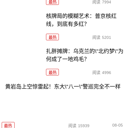
最热
阅读
7994
核牌局的模糊艺术：普京核红
线，到底有多红？
最热
阅读
5201
扎胖摊牌：乌克兰的\"北约梦\"为
何成了一地鸡毛？
最热
阅读
4996
黄岩岛上空惊雷起！东大\"八一\"警巡完全不一样
08-05
最热
阅读
15939