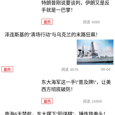
特朗普刚说要谈判，伊朗又是反
手就是一巴掌！
最热
阅读
6089
泽连斯基的“清场行动”与乌克兰的末路狂飙！
08-04
最热
阅读
4576
东大海军这一手\"普及牌\"，让美
西方彻底破防！
最热
阅读
24909
南海6天禁航，东大摆下“阳谋棋”，锤炼铁拳头！