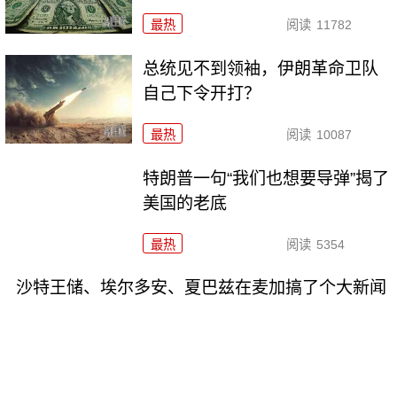
最热
阅读
11782
总统见不到领袖，伊朗革命卫队
自己下令开打？
最热
阅读
10087
特朗普一句“我们也想要导弹”揭了
美国的老底
最热
阅读
5354
沙特王储、埃尔多安、夏巴兹在麦加搞了个大新闻