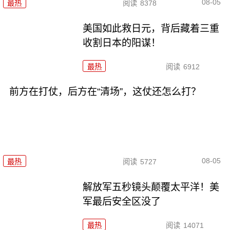
08-05
最热
阅读
8378
美国如此救日元，背后藏着三重
收割日本的阳谋！
最热
阅读
6912
前方在打仗，后方在“清场”，这仗还怎么打？
08-05
最热
阅读
5727
解放军五秒镜头颠覆太平洋！美
军最后安全区没了
最热
阅读
14071