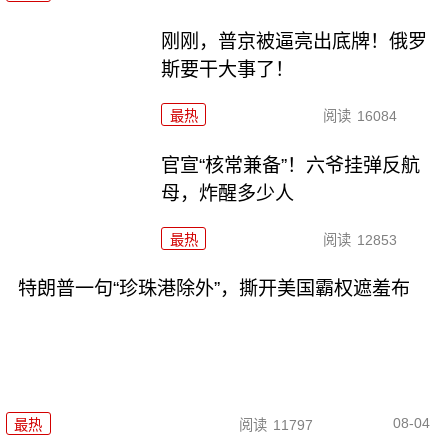
刚刚，普京被逼亮出底牌！俄罗
斯要干大事了！
最热
阅读
16084
官宣“核常兼备”！六爷挂弹反航
母，炸醒多少人
最热
阅读
12853
特朗普一句“珍珠港除外”，撕开美国霸权遮羞布
08-04
最热
阅读
11797