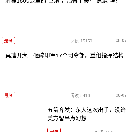
射程1800公里的“巨炮”，治得了美军“焦虑”吗？
08-07
最热
阅读
15159
莫迪开大！砸碎印军17个司令部，重组指挥结构
08-07
最热
阅读
8416
五箭齐发：东大这次出手，没给
美方留半点幻想
最热
阅读
7175