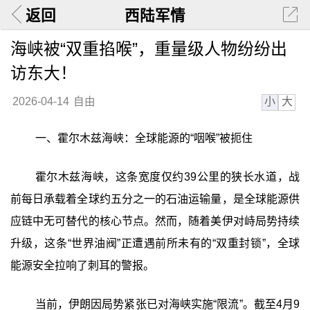
返回
西陆军情
海峡被“双重掐喉”，重量级人物纷纷出
访东大！
小
大
2026-04-14
自由
一、霍尔木兹海峡：全球能源的“咽喉”被扼住
霍尔木兹海峡，这条宽度仅约39公里的狭长水道，战
前每日承载着全球约五分之一的石油运输量，是全球能源供
应链中无可替代的核心节点。然而，随着美伊对峙局势持续
升级，这条“世界油阀”正遭遇前所未有的“双重封锁”，全球
能源安全拉响了刺耳的警报。
当前，伊朗因局势紧张已对海峡实施“限流”。截至4月9