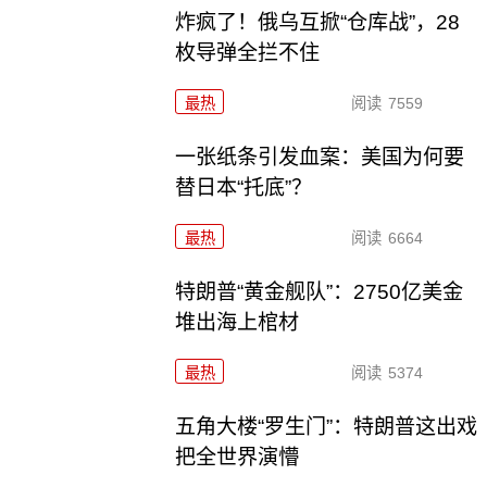
炸疯了！俄乌互掀“仓库战”，28
枚导弹全拦不住
最热
阅读
7559
一张纸条引发血案：美国为何要
替日本“托底”？
最热
阅读
6664
特朗普“黄金舰队”：2750亿美金
堆出海上棺材
最热
阅读
5374
五角大楼“罗生门”：特朗普这出戏
把全世界演懵