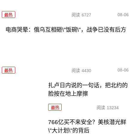
08-06
最热
阅读
6727
电商哭晕：俄乌互相砸\"饭碗\"，战争已没有后方
08-06
最热
阅读
4430
扎卢日内说的一句话，把北约的
脸按在地上摩擦
最热
阅读
13234
766亿买不来安全？美核潜光鲜
\"大计划\"的背后