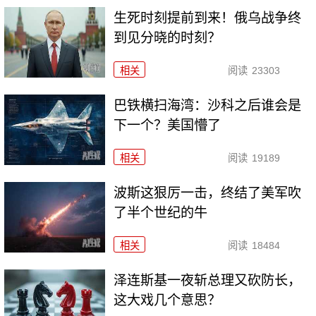
生死时刻提前到来！俄乌战争终
到见分晓的时刻？
相关
阅读
23303
巴铁横扫海湾：沙科之后谁会是
下一个？美国懵了
相关
阅读
19189
波斯这狠厉一击，终结了美军吹
了半个世纪的牛
相关
阅读
18484
泽连斯基一夜斩总理又砍防长，
这大戏几个意思？