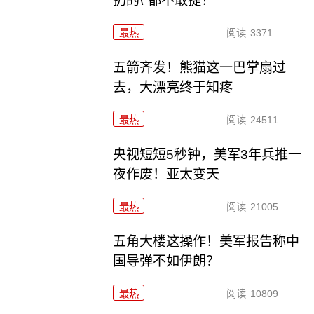
扔的\"都不敢提！
最热
阅读
3371
五箭齐发！熊猫这一巴掌扇过
去，大漂亮终于知疼
最热
阅读
24511
央视短短5秒钟，美军3年兵推一
夜作废！亚太变天
最热
阅读
21005
五角大楼这操作！美军报告称中
国导弹不如伊朗？
最热
阅读
10809