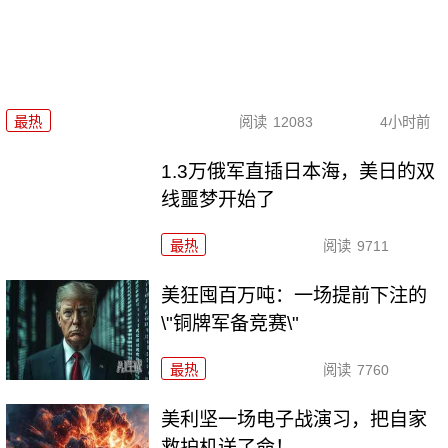
最热
阅读
12083
4小时前
1.3万俄军直插日本海，美日的双
线噩梦开始了
最热
阅读
9711
美狂囤百万吨：一场提前下注的
\"铜牌军备竞赛\"
最热
阅读
7760
美利坚一场电子战演习，把自家
救护机送了命！