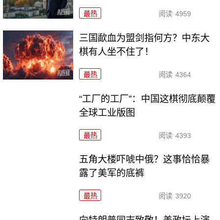
最热
阅读
4959
三国歃血为盟剑指何方？中东大
棋有人坐不住了！
最热
阅读
4364
“工厂的工厂”：中国这棋彻底颠覆
全球工业版图
最热
阅读
4393
五角大楼吓唬中俄？这事恰恰暴
露了美军的底裤
最热
阅读
3920