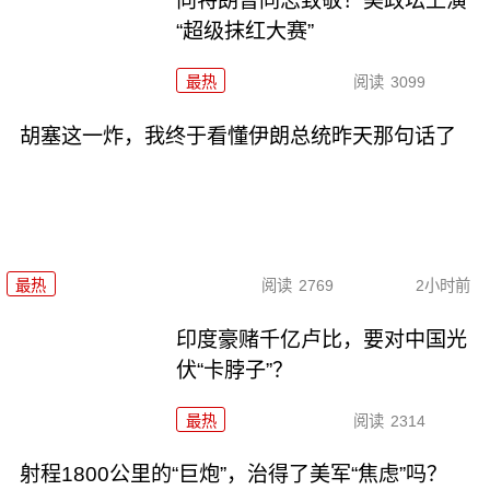
向特朗普同志致敬！美政坛上演
“超级抹红大赛”
最热
阅读
3099
胡塞这一炸，我终于看懂伊朗总统昨天那句话了
最热
阅读
2769
2小时前
印度豪赌千亿卢比，要对中国光
伏“卡脖子”？
最热
阅读
2314
射程1800公里的“巨炮”，治得了美军“焦虑”吗？