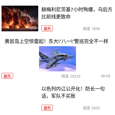
赫梅利尼茨基7小时殉爆，乌后方
比前线更致命
最热
阅读
7836
黄岩岛上空惊雷起！东大\"八一\"警巡完全不一样
08-05
最热
阅读
15219
以色列内讧公开化！防长一句
话，军队不买账
最热
阅读
5820