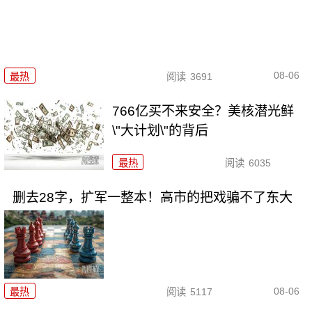
08-06
最热
阅读
3691
766亿买不来安全？美核潜光鲜
\"大计划\"的背后
最热
阅读
6035
删去28字，扩军一整本！高市的把戏骗不了东大
08-06
最热
阅读
5117