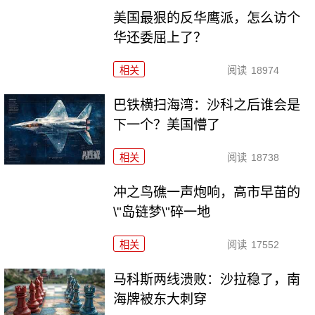
美国最狠的反华鹰派，怎么访个
华还委屈上了？
相关
阅读
18974
巴铁横扫海湾：沙科之后谁会是
下一个？美国懵了
相关
阅读
18738
冲之鸟礁一声炮响，高市早苗的
\"岛链梦\"碎一地
相关
阅读
17552
马科斯两线溃败：沙拉稳了，南
海牌被东大刺穿