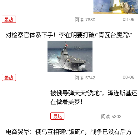
08-06
最热
阅读
7680
对检察官体系下手！李在明要打破\"青瓦台魔咒\"
08-06
最热
阅读
5742
被俄导弹天天“洗地”，泽连斯基还
在做着美梦！
最热
阅读
5303
电商哭晕：俄乌互相砸\"饭碗\"，战争已没有后方