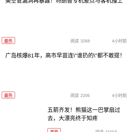
美空管漏洞再暴露！特朗普专机差点与客机撞上
最热
阅读
3268
4小时前
广岛核爆81年，高市早苗连\"谁扔的\"都不敢提！
最热
阅读
2206
4小时前
五箭齐发！熊猫这一巴掌扇过
去，大漂亮终于知疼
最热
阅读
21558