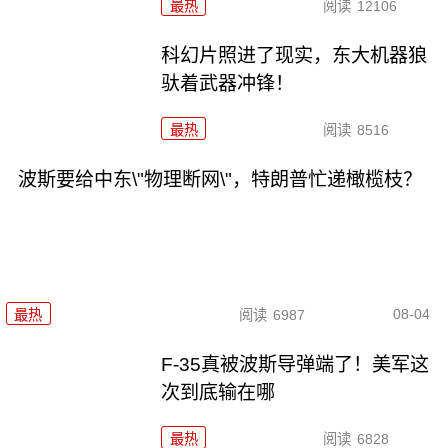
最热
阅读
12106
科幻片照进了现实，东大机器狼
驮着武器冲锋！
最热
阅读
8516
波斯要给中东\"物理断网\"，特朗普忙递橄榄枝？
08-04
最热
阅读
6987
F-35真被波斯导弹端了！美军这
次到底输在哪
最热
阅读
6828