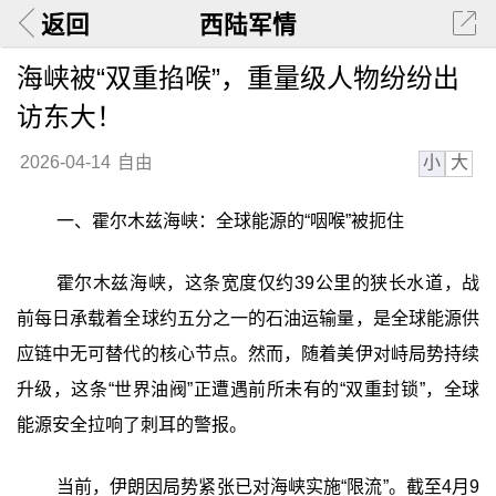
返回
西陆军情
海峡被“双重掐喉”，重量级人物纷纷出
访东大！
小
大
2026-04-14
自由
一、霍尔木兹海峡：全球能源的“咽喉”被扼住
霍尔木兹海峡，这条宽度仅约39公里的狭长水道，战
前每日承载着全球约五分之一的石油运输量，是全球能源供
应链中无可替代的核心节点。然而，随着美伊对峙局势持续
升级，这条“世界油阀”正遭遇前所未有的“双重封锁”，全球
能源安全拉响了刺耳的警报。
当前，伊朗因局势紧张已对海峡实施“限流”。截至4月9