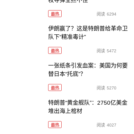
枚导弹全拦不住
最热
阅读
6294
伊朗赢了？这是特朗普给革命卫
队下“精准毒计”
最热
阅读
5472
一张纸条引发血案：美国为何要
替日本“托底”？
最热
阅读
5270
特朗普“黄金舰队”：2750亿美金
堆出海上棺材
最热
阅读
4027