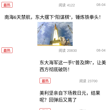
08-04
最热
阅读
4122
南海6天禁航，东大摆下“阳谋棋”，锤炼铁拳头！
08-04
最热
阅读
20830
东大海军这一手\"普及牌\"，让美
西方彻底破防！
最热
阅读
23700
美利坚亲自下场救日元，结果
呢？回弹后又蔫了