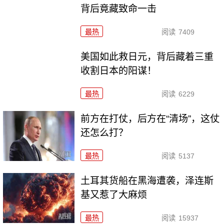
背后竟藏致命一击
最热
阅读
7409
美国如此救日元，背后藏着三重
收割日本的阳谋！
最热
阅读
6229
前方在打仗，后方在“清场”，这仗
还怎么打？
最热
阅读
5137
土耳其货船在黑海遭袭，泽连斯
基又惹了大麻烦
最热
阅读
15937