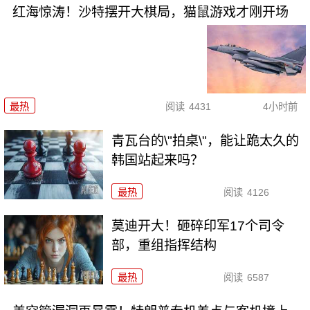
红海惊涛！沙特摆开大棋局，猫鼠游戏才刚开场
最热
阅读
4431
4小时前
青瓦台的\"拍桌\"，能让跪太久的
韩国站起来吗？
最热
阅读
4126
莫迪开大！砸碎印军17个司令
部，重组指挥结构
最热
阅读
6587