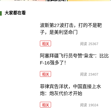
大家都在看
波斯第27波打击，打的不是靶
子，是美利坚命门
相关
阅读
25367
阿塞拜疆飞行员夸赞“枭龙”：比比
F-16强多了！
相关
阅读
23407
菲律宾告洋状，中国直接上水
炮：炮灰代价才开始
相关
阅读
19024