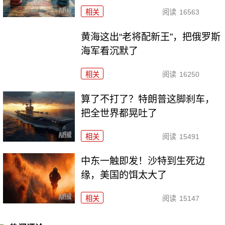
相关
阅读
16563
黄海这出“老将配新王”，把俄罗斯
海军看沉默了
相关
阅读
16250
算了不打了？特朗普这脚刹车，
把全世界都晃吐了
相关
阅读
15491
中东一触即发！沙特到生死边
缘，美国的饵太大了
相关
阅读
15147