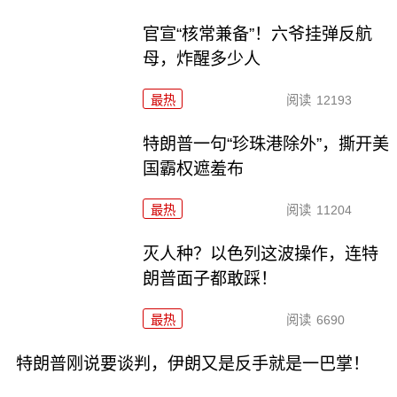
官宣“核常兼备”！六爷挂弹反航
母，炸醒多少人
最热
阅读
12193
特朗普一句“珍珠港除外”，撕开美
国霸权遮羞布
最热
阅读
11204
灭人种？以色列这波操作，连特
朗普面子都敢踩！
最热
阅读
6690
特朗普刚说要谈判，伊朗又是反手就是一巴掌！