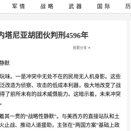
军情
战略
武器
国际
塔尼亚胡团伙判刑4596年
我要分享
静默
玩味。一是冲突中无处不在的民用无人机身影。这些
泛改造为侦察、攻击的低成本利器，极大地改变了战
得了前所未有的战术威慑能力。这暗示着，未来冲突
。
着其一贯的“战略性静默”。与美西方的直接站队和土
火止战、推动人道援助，主张在“两国方案”基础上政