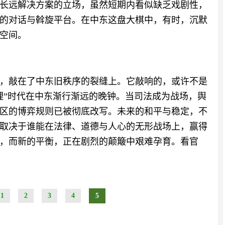
长远解决方案的立场，虽然短期内看似缺乏戏剧性，
的对话与斡旋平台。在中东这盘大棋中，有时，沉默
空间。
重锤，敲在了中东旧秩序的裂缝上。它敲响的，或许不是
理”时代在中东渐行渐远的晚钟。当司法成为战场，舆
区的博弈规则已被彻底改写。未来的和平与稳定，不
取决于谁能在法律、道德与人心的无形战场上，赢得
，而新的平衡，正在剧烈的颠簸中艰难孕育。看官
1
2
3
4
5