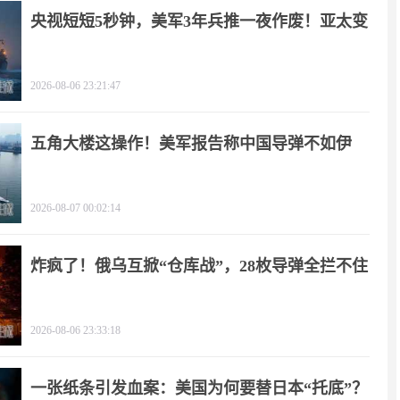
央视短短5秒钟，美军3年兵推一夜作废！亚太变
天
2026-08-06 23:21:47
五角大楼这操作！美军报告称中国导弹不如伊
朗？
2026-08-07 00:02:14
炸疯了！俄乌互掀“仓库战”，28枚导弹全拦不住
2026-08-06 23:33:18
一张纸条引发血案：美国为何要替日本“托底”？