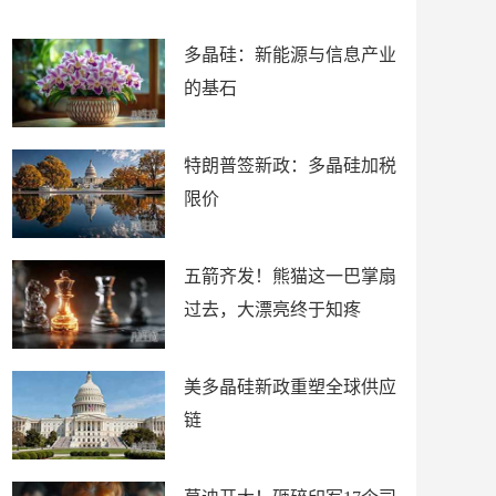
朗？
知疼
多晶硅：新能源与信息产业
的基石
特朗普签新政：多晶硅加税
限价
五箭齐发！熊猫这一巴掌扇
过去，大漂亮终于知疼
美多晶硅新政重塑全球供应
链