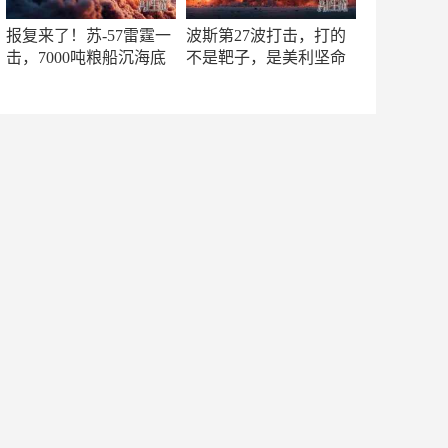
报复来了！苏-57雷霆一
波斯第27波打击，打的
击，7000吨粮船沉海底
不是靶子，是美利坚命
门