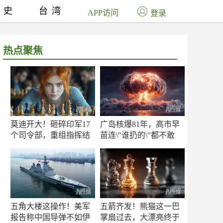
历史
台湾
APP访问
登录
热点聚焦
莫迪开大！砸碎印军17
广岛核爆81年，高市早
个司令部，重组指挥结
苗连\"谁扔的\"都不敢
构
提！
五角大楼这操作！美军
五箭齐发！熊猫这一巴
报告称中国导弹不如伊
掌扇过去，大漂亮终于