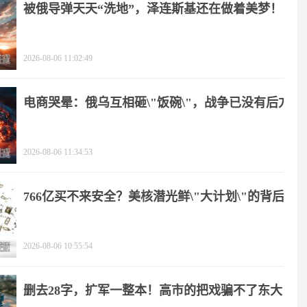
被俄导弹天天“洗地”，泽连斯基还在做着美梦！
2026-08-06 11:02:49
电商哭晕：俄乌互相砸\"饭碗\"，战争已没有后方
2026-08-06 11:34:53
766亿买不来安全？美核潜光鲜\"大计划\"的背后
2026-08-06 10:55:54
删去28字，扩军一整本！高市的把戏骗不了东大