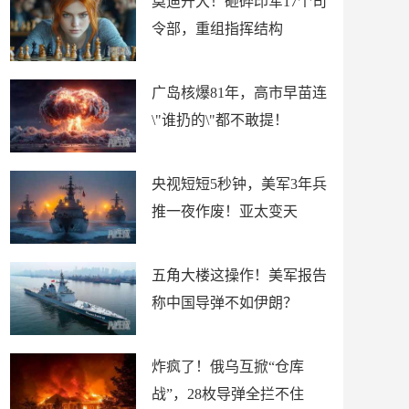
莫迪开大！砸碎印军17个司
令部，重组指挥结构
广岛核爆81年，高市早苗连
\"谁扔的\"都不敢提！
央视短短5秒钟，美军3年兵
推一夜作废！亚太变天
五角大楼这操作！美军报告
称中国导弹不如伊朗？
炸疯了！俄乌互掀“仓库
战”，28枚导弹全拦不住