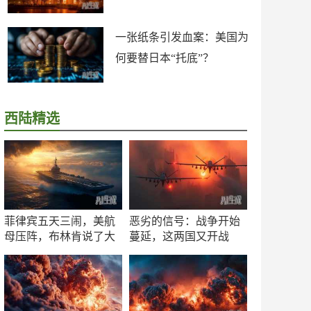
一张纸条引发血案：美国为
何要替日本“托底”？
西陆精选
菲律宾五天三闹，美航
恶劣的信号：战争开始
母压阵，布林肯说了大
蔓延，这两国又开战
实话
了！