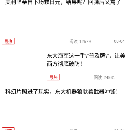
美利坚亲自下场救日元，结果呢？回弹后又蔫了
08-04
最热
阅读
12579
东大海军这一手\"普及牌\"，让美
西方彻底破防！
最热
阅读
24931
科幻片照进了现实，东大机器狼驮着武器冲锋！