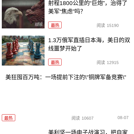
射程1800公里的“巨炮”，治得了
美军“焦虑”吗？
最热
阅读
15190
1.3万俄军直插日本海，美日的双
线噩梦开始了
最热
阅读
12915
美狂囤百万吨：一场提前下注的\"铜牌军备竞赛\"
08-07
最热
阅读
10607
美利坚一场电子战演习，把自家