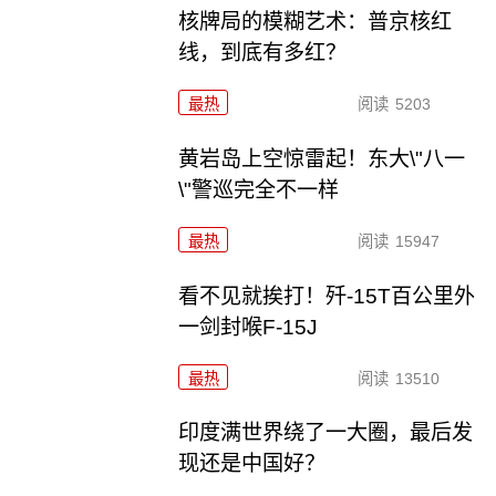
核牌局的模糊艺术：普京核红
线，到底有多红？
最热
阅读
5203
黄岩岛上空惊雷起！东大\"八一
\"警巡完全不一样
最热
阅读
15947
看不见就挨打！歼-15T百公里外
一剑封喉F-15J
最热
阅读
13510
印度满世界绕了一大圈，最后发
现还是中国好？