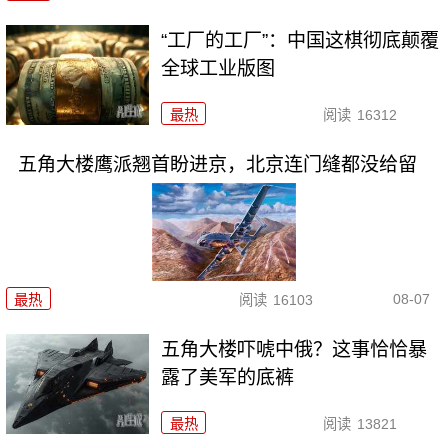
“工厂的工厂”：中国这棋彻底颠覆
全球工业版图
最热
阅读
16312
五角大楼鹰派翘首盼进京，北京连门缝都没给留
08-07
最热
阅读
16103
五角大楼吓唬中俄？这事恰恰暴
露了美军的底裤
最热
阅读
13821