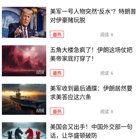
美军一号人物突然“反水”？特朗普
对伊豪赌玩脱
最热
阅读
8
五角大楼急疯了！伊朗这场仗把
美帝家底打穿了！
最热
阅读
6
美军收到最后通牒：伊朗居然要
求美答应这六条
最热
阅读
8
美国会又出手！中国外交部一句
话，让华盛顿破防