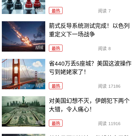
最热
阅读
7
箭式反导系统测试完成！以色列
重定义下一场战争
最热
阅读
8
省440万丢5座城？美国这波操作
亏到姥姥家了！
最热
阅读
17186
对美国幻想不灭，伊朗犯下两个
大错，令人痛心！
最热
阅读
11916