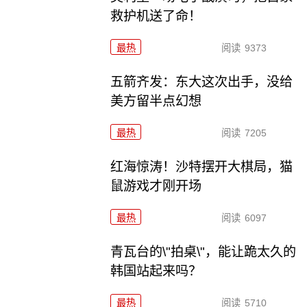
救护机送了命！
最热
阅读
9373
五箭齐发：东大这次出手，没给
美方留半点幻想
最热
阅读
7205
红海惊涛！沙特摆开大棋局，猫
鼠游戏才刚开场
最热
阅读
6097
青瓦台的\"拍桌\"，能让跪太久的
韩国站起来吗？
最热
阅读
5710