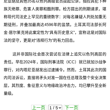
尼亚胡及其他35名以色列高级官员提起公诉，指控其犯下种
族灭绝罪、危害人类罪和酷刑罪。检方提出的刑期请求，堪
称现代司法史上罕见的重磅数字：对每名嫌疑人判处加重无
期徒刑，并叠加最高达4596年的监禁。土耳其司法部长阿
金·居尔莱克将此案定性为“具有历史意义”，宣称这是对国际
法的坚守，更是对“违规行为”的有力回击。
这并非国际社会首次尝试在法律上追究以色列高层的
责任。早在2024年，国际刑事法院（ICC）就已就加沙战争
罪行，对内塔尼亚胡发出过逮捕令。然而，土耳其此次的国
内司法诉讼，直接将矛头对准一国在任总理及整个安全决策
层，其烈度、象征意义与地缘政治冲击力，均已攀升至全新
量级。
上一页
下一页