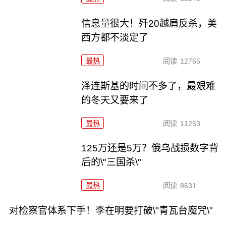
信息量很大！歼20越肩反杀，美
西方都不淡定了
最热
阅读
12765
泽连斯基的时间不多了，最艰难
的冬天又要来了
最热
阅读
11253
125万还是5万？俄乌战损数字背
后的\"三国杀\"
最热
阅读
8631
对检察官体系下手！李在明要打破\"青瓦台魔咒\"