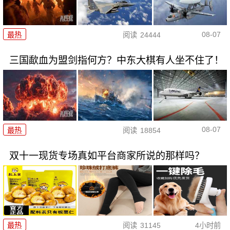
08-07
最热
阅读
24444
三国歃血为盟剑指何方？中东大棋有人坐不住了！
08-07
最热
阅读
18854
双十一现货专场真如平台商家所说的那样吗？
最热
阅读
31145
4小时前