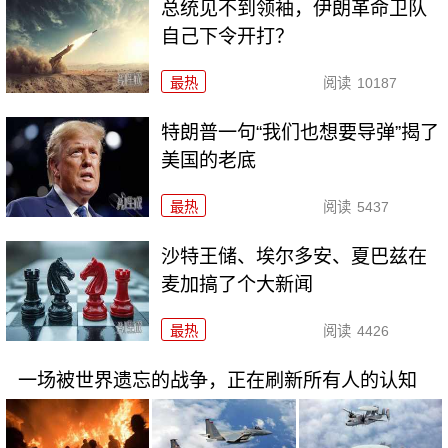
总统见不到领袖，伊朗革命卫队
自己下令开打？
最热
阅读
10187
特朗普一句“我们也想要导弹”揭了
美国的老底
最热
阅读
5437
沙特王储、埃尔多安、夏巴兹在
麦加搞了个大新闻
最热
阅读
4426
一场被世界遗忘的战争，正在刷新所有人的认知