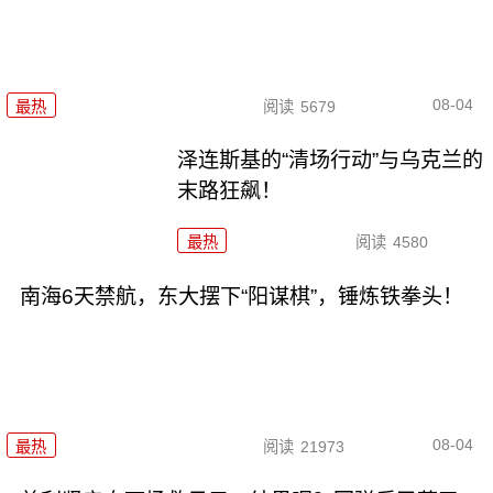
08-04
最热
阅读
5679
泽连斯基的“清场行动”与乌克兰的
末路狂飙！
最热
阅读
4580
南海6天禁航，东大摆下“阳谋棋”，锤炼铁拳头！
08-04
最热
阅读
21973