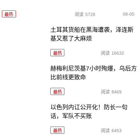
08-05
最热
阅读
5728
土耳其货船在黑海遭袭，泽连斯
基又惹了大麻烦
最热
阅读
16632
赫梅利尼茨基7小时殉爆，乌后方
比前线更致命
最热
阅读
8469
以色列内讧公开化！防长一句
话，军队不买账
最热
阅读
6453