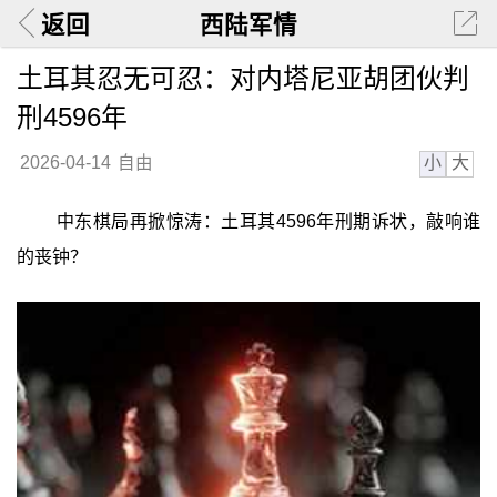
返回
西陆军情
土耳其忍无可忍：对内塔尼亚胡团伙判
刑4596年
小
大
2026-04-14
自由
中东棋局再掀惊涛：土耳其4596年刑期诉状，敲响谁
的丧钟？