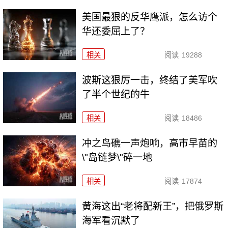
美国最狠的反华鹰派，怎么访个
华还委屈上了？
相关
阅读
19288
波斯这狠厉一击，终结了美军吹
了半个世纪的牛
相关
阅读
18486
冲之鸟礁一声炮响，高市早苗的
\"岛链梦\"碎一地
相关
阅读
17874
黄海这出“老将配新王”，把俄罗斯
海军看沉默了