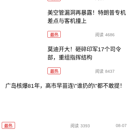
美空管漏洞再暴露！特朗普专机
差点与客机撞上
最热
阅读
4686
莫迪开大！砸碎印军17个司令
部，重组指挥结构
最热
阅读
8437
广岛核爆81年，高市早苗连\"谁扔的\"都不敢提！
08-07
最热
阅读
3393