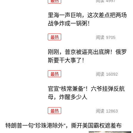
最热
阅读
4997
里海一声巨响，这次差点把两场
战争炸成一锅粥！
最热
阅读
9705
刚刚，普京被逼亮出底牌！俄罗
斯要干大事了！
最热
阅读
16092
官宣“核常兼备”！六爷挂弹反航
母，炸醒多少人
最热
阅读
12863
特朗普一句“珍珠港除外”，撕开美国霸权遮羞布