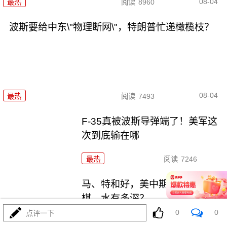
08-04
最热
阅读
8960
波斯要给中东\"物理断网\"，特朗普忙递橄榄枝？
08-04
最热
阅读
7493
F-35真被波斯导弹端了！美军这
次到底输在哪
最热
阅读
7246
马、特和好，美中期选举这盘大
棋，水有多深？
0
0
点评一下
最热
阅读
6603