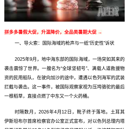
拼多多暑假大促，升温降价，全品类暑期大促 →
一、导火索：国际海域的枪声与一纸“历史性”诉状
2025年9月，地中海东部的国际海域，一场突如其来的
袭击震惊了世界。一艘名为“全球坚韧号”、满载人道救援物
资的民用船队，在驶向加沙的途中，遭遇以色列海军的武装
拦截与袭击。这一事件，被国际观察家视为压垮骆驼的最后
一根稻草，直接点燃了中东又一个火药桶。
时隔数月，2026年4月12日，靴子终于落地。土耳其
伊斯坦布尔首席检察官办公室正式宣布，对以色列总理内塔