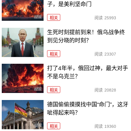
子，是美利坚命门
相关
阅读
25993
生死时刻提前到来！俄乌战争终
到见分晓的时刻？
相关
阅读
23307
打了4年半，俄回过神，最大对手
不是乌克兰？
相关
阅读
20828
德国偷偷摸摸找中国“命门”，这牙
呲得起来吗？
相关
阅读
19360