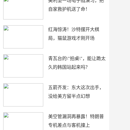
美利坚一场电子战演习，把
自家救护机送了命！
红海惊涛！沙特摆开大棋
局，猫鼠游戏才刚开场
青瓦台的\"拍桌\"，能让跪太
久的韩国站起来吗？
五箭齐发：东大这次出手，
没给美方留半点幻想
美空管漏洞再暴露！特朗普
专机差点与客机撞上