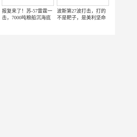
报复来了！苏-57雷霆一
波斯第27波打击，打的
击，7000吨粮船沉海底
不是靶子，是美利坚命
门