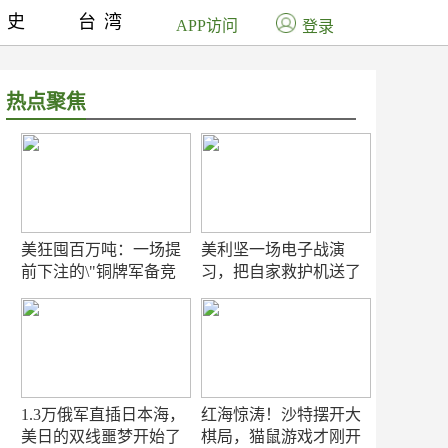
历史
台湾
APP访问
登录
热点聚焦
美狂囤百万吨：一场提
美利坚一场电子战演
前下注的\"铜牌军备竞
习，把自家救护机送了
赛\"
命！
1.3万俄军直插日本海，
红海惊涛！沙特摆开大
美日的双线噩梦开始了
棋局，猫鼠游戏才刚开