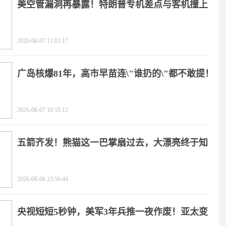
美空管漏洞再暴露！特朗普专机差点与客机撞上
2026-08-07 11:03:17
广岛核爆81年，高市早苗连\"谁扔的\"都不敢提！
2026-08-07 10:55:12
五箭齐发！熊猫这一巴掌扇过去，大漂亮终于知
疼
2026-08-06 23:56:44
央视短短5秒钟，美军3年兵推一夜作废！亚太变