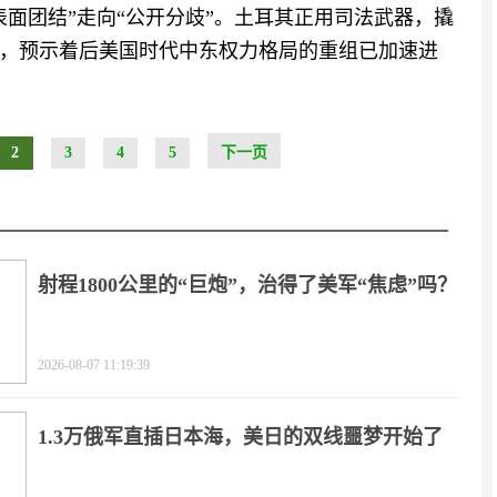
面团结”走向“公开分歧”。土耳其正用司法武器，撬
，预示着后美国时代中东权力格局的重组已加速进
2
3
4
5
下一页
射程1800公里的“巨炮”，治得了美军“焦虑”吗？
2026-08-07 11:19:39
1.3万俄军直插日本海，美日的双线噩梦开始了