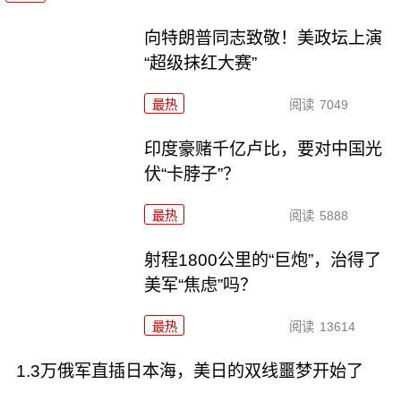
向特朗普同志致敬！美政坛上演
“超级抹红大赛”
最热
阅读
7049
印度豪赌千亿卢比，要对中国光
伏“卡脖子”？
最热
阅读
5888
射程1800公里的“巨炮”，治得了
美军“焦虑”吗？
最热
阅读
13614
1.3万俄军直插日本海，美日的双线噩梦开始了