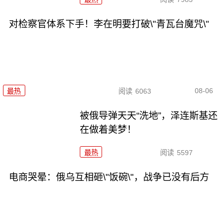
对检察官体系下手！李在明要打破\"青瓦台魔咒\"
08-06
最热
阅读
6063
被俄导弹天天“洗地”，泽连斯基还
在做着美梦！
最热
阅读
5597
电商哭晕：俄乌互相砸\"饭碗\"，战争已没有后方