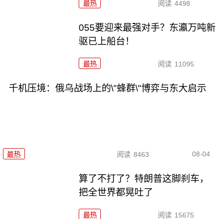
最热
阅读
4498
055要迎来最强对手？东瀛万吨新
驱已上船台！
最热
阅读
11095
千机压境：俄乌战场上的\"蜂群\"博弈与东大启示
08-04
最热
阅读
8463
算了不打了？特朗普这脚刹车，
把全世界都晃吐了
最热
阅读
15675