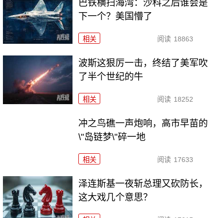
巴铁横扫海湾：沙科之后谁会是
下一个？美国懵了
相关
阅读
18863
波斯这狠厉一击，终结了美军吹
了半个世纪的牛
相关
阅读
18252
冲之鸟礁一声炮响，高市早苗的
\"岛链梦\"碎一地
相关
阅读
17633
泽连斯基一夜斩总理又砍防长，
这大戏几个意思？