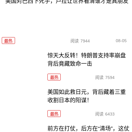
美国对巴西下死手，卢拉让世界看清谁才是真朋友
08-05
最热
阅读
7944
惊天大反转！特朗普支持率崩盘
背后竟藏致命一击
最热
阅读
7594
美国如此救日元，背后藏着三重
收割日本的阳谋！
最热
阅读
6433
前方在打仗，后方在“清场”，这仗