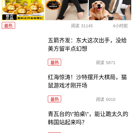
最热
阅读
31145
4小时前
五箭齐发：东大这次出手，没给
美方留半点幻想
最热
阅读
5871
红海惊涛！沙特摆开大棋局，猫
鼠游戏才刚开场
最热
阅读
5010
青瓦台的\"拍桌\"，能让跪太久的
韩国站起来吗？