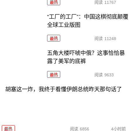
最热
阅读
11767
“工厂的工厂”：中国这棋彻底颠覆
全球工业版图
最热
阅读
11248
五角大楼吓唬中俄？这事恰恰暴
露了美军的底裤
最热
阅读
9633
胡塞这一炸，我终于看懂伊朗总统昨天那句话了
最热
阅读
6856
4小时前