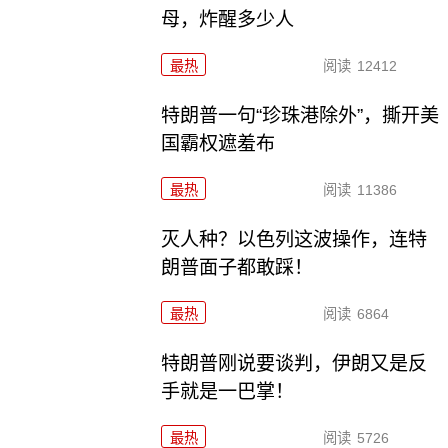
母，炸醒多少人
最热
阅读
12412
特朗普一句“珍珠港除外”，撕开美
国霸权遮羞布
最热
阅读
11386
灭人种？以色列这波操作，连特
朗普面子都敢踩！
最热
阅读
6864
特朗普刚说要谈判，伊朗又是反
手就是一巴掌！
最热
阅读
5726