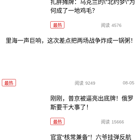
扎胖摊牌：乌克兰的\"北约梦\"为
何成了一地鸡毛？
最热
阅读
4576
里海一声巨响，这次差点把两场战争炸成一锅粥！
08-05
最热
阅读
9249
刚刚，普京被逼亮出底牌！俄罗
斯要干大事了！
最热
阅读
15666
官宣“核常兼备”！六爷挂弹反航