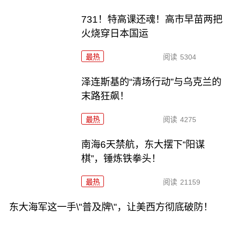
731！特高课还魂！高市早苗两把
火烧穿日本国运
最热
阅读
5304
泽连斯基的“清场行动”与乌克兰的
末路狂飙！
最热
阅读
4275
南海6天禁航，东大摆下“阳谋
棋”，锤炼铁拳头！
最热
阅读
21159
东大海军这一手\"普及牌\"，让美西方彻底破防！