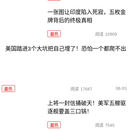
一张图让印度陷入死寂，五枚金
牌背后的终极真相
最热
阅读
10909
美国踏进3个大坑把自己埋了！恐怕一个都爬不出
08-03
最热
阅读
17687
上将一封信捅破天！美军五艘驱
逐舰要盖三口锅！
最热
阅读
7545