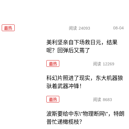
08-04
最热
阅读
24093
美利坚亲自下场救日元，结果
呢？回弹后又蔫了
最热
阅读
12269
科幻片照进了现实，东大机器狼
驮着武器冲锋！
最热
阅读
8683
波斯要给中东\"物理断网\"，特朗
普忙递橄榄枝？