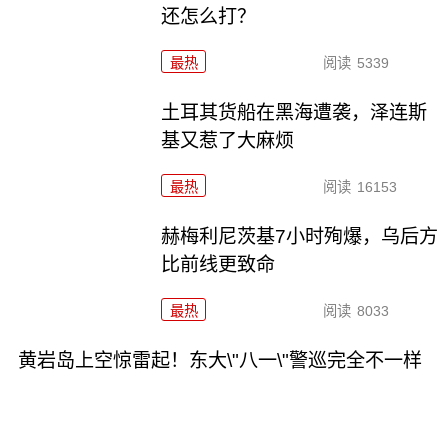
还怎么打？
最热
阅读
5339
土耳其货船在黑海遭袭，泽连斯
基又惹了大麻烦
最热
阅读
16153
赫梅利尼茨基7小时殉爆，乌后方
比前线更致命
最热
阅读
8033
黄岩岛上空惊雷起！东大\"八一\"警巡完全不一样