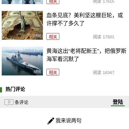
相关
阅读
17615
血条见底？美利坚这艘巨轮，或
许撑不了多久了
相关
阅读
17501
黄海这出“老将配新王”，把俄罗斯
海军看沉默了
相关
阅读
16347
热门评论
登陆
0
条评论
我来说两句