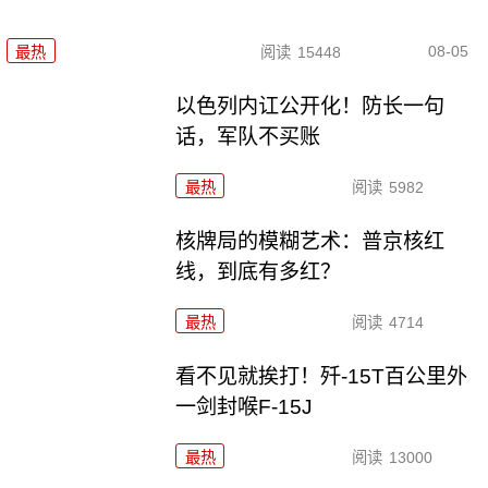
08-05
最热
阅读
15448
以色列内讧公开化！防长一句
话，军队不买账
最热
阅读
5982
核牌局的模糊艺术：普京核红
线，到底有多红？
最热
阅读
4714
看不见就挨打！歼-15T百公里外
一剑封喉F-15J
最热
阅读
13000