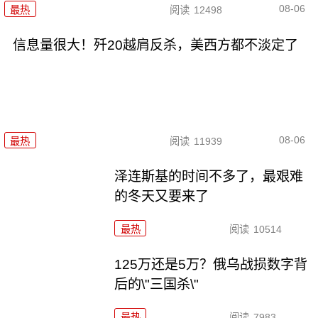
08-06
最热
阅读
12498
信息量很大！歼20越肩反杀，美西方都不淡定了
08-06
最热
阅读
11939
泽连斯基的时间不多了，最艰难
的冬天又要来了
最热
阅读
10514
125万还是5万？俄乌战损数字背
后的\"三国杀\"
最热
阅读
7983