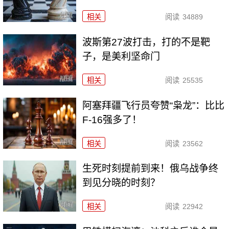
相关
阅读
34889
波斯第27波打击，打的不是靶
子，是美利坚命门
相关
阅读
25535
阿塞拜疆飞行员夸赞“枭龙”：比比
F-16强多了！
相关
阅读
23562
生死时刻提前到来！俄乌战争终
到见分晓的时刻？
相关
阅读
22942