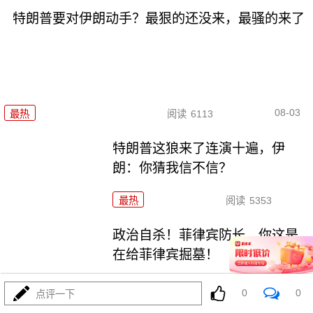
特朗普要对伊朗动手？最狠的还没来，最骚的来了
08-03
最热
阅读
6113
特朗普这狼来了连演十遍，伊
朗：你猜我信不信？
最热
阅读
5353
政治自杀！菲律宾防长，你这是
在给菲律宾掘墓！
最热
阅读
7111
0
0
点评一下