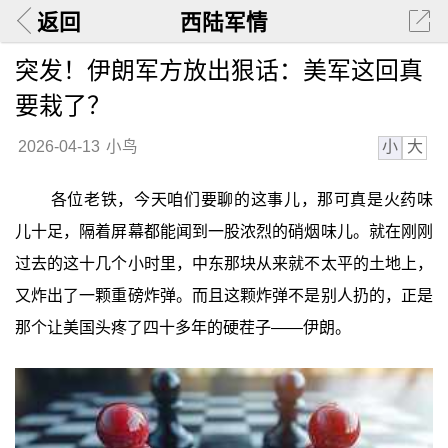
返回
西陆军情
突发！伊朗军方放出狠话：美军这回真
要栽了？
小
大
2026-04-13
小鸟
各位老铁，今天咱们要聊的这事儿，那可真是火药味
儿十足，隔着屏幕都能闻到一股浓烈的硝烟味儿。就在刚刚
过去的这十几个小时里，中东那块从来就不太平的土地上，
又炸出了一颗重磅炸弹。而且这颗炸弹不是别人扔的，正是
那个让美国头疼了四十多年的硬茬子——伊朗。