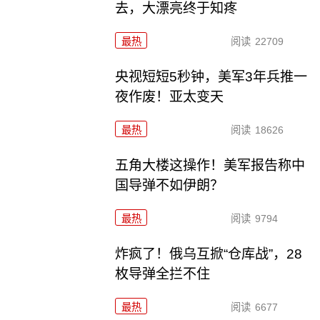
去，大漂亮终于知疼
最热
阅读
22709
央视短短5秒钟，美军3年兵推一
夜作废！亚太变天
最热
阅读
18626
五角大楼这操作！美军报告称中
国导弹不如伊朗？
最热
阅读
9794
炸疯了！俄乌互掀“仓库战”，28
枚导弹全拦不住
最热
阅读
6677